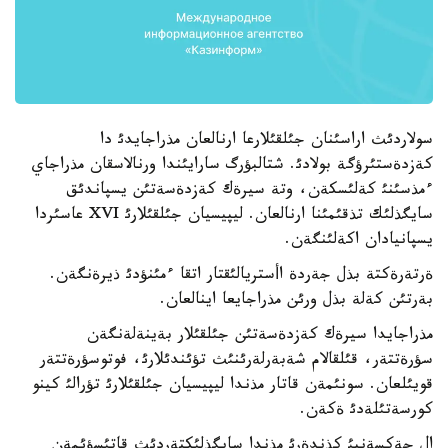
سولاردئث اراسئنان جئلقئلارعا ارنالعان مذراجايدئ دا
كةزدةستئرؤگة بولادئ. شتالبؤرگ سارايئندا ورنالاسقان مذراجاي
ءمذسئنئ كةلئسكةن، وتة سيرةك كةزدةسةتئن يسپاندئق
سايگذلئك تذقئمئنا ارنالعان. ليپيسيان جئلقئلارئ XVI عاسئردا
يسپانيادان اكةلئنگةن.
ةرتةرةكتة بذل جةردة اأستريالئقتار اتقا ءمئنؤدئ ذيرةنگةن.
بةرتئن كةلة بذل ورئن مذراجايعا اينالعان.
مذراجايدا سيرةك كةزدةسةتئن جئلقئلار بةينةلةنگةن
سؤرةتتةر، قئلقالام شةبةرلةرئنئث تؤئندئلارئ، فوتوسؤرةتتةر
قويئلعان. سونئمةن قاتار مذندا ليپيسيان جئلقئلارئ تؤرالئ كينو
كورسةتئلةدئ ةكةن.
ال جةكسةنبئ كذندةرئ مذندا سايگذلئكتةردئث قاتئسؤئمةن