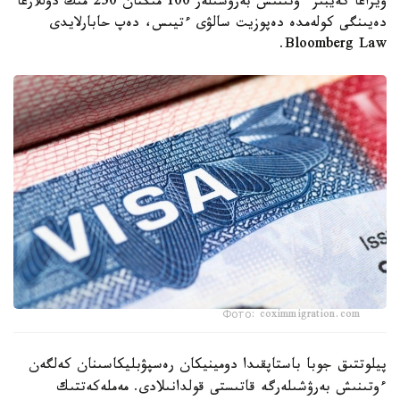
ۆيزاعا كەيبىر ءوتىنىش بەرۋشىلەر 100 مىڭنان 250 مىڭ دوللارعا
دەيىنگى كولەمدە دەپوزيت سالۋى ءتيىس، دەپ حابارلايدى
Bloomberg Law.
Фото: coximmigration.com
پيلوتتىق جوبا باستاپقىدا دومينيكان رەسپۋبليكاسىنان كەلگەن
ءوتىنىش بەرۋشىلەرگە قاتىستى قولدانىلادى. مەملەكەتتىك