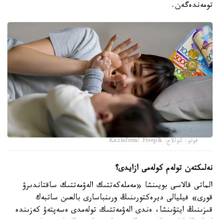
تومەندەگەن.
فوتو: كوللاج: Kazinform/ Freepik
نەلىكتەن تولەم كولەمى ازايدى؟
الماتى قالاسى بويىنشا «مەملەكەتتىك الەۋمەتتىك ساقتاندىرۋ
قورى» فيليالى ديرەكتورىنىڭ ورىنباسارى بالعىن ساتبەك
قىزىنىڭ ايتۋىنشا، ەندى الەۋمەتتىك تولەمدى ەسەپتەۋ كەزىندە