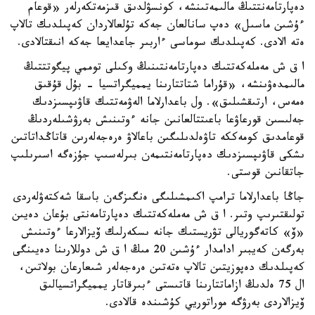
دەپارتامەنتتىڭ مالىمەتىنشە، كونسۋلدىق قىزمەتكەرلەر «قوعام
ءۇشىن ماسىل» دەپ سانالعان جەكە تۇلعالاردان كەپىلدىك تالاپ
ەتە الادى. كەپىلدىك سوماسى ءاربىر جاعدايعا جەكە انىقتالادى.
ا ق ش مەملەكەتتىك دەپارتامەنتىنىڭ وكىلى توممي پيگوتتتىڭ
مالىمدەۋىنشە، «قۇراما شتاتتارىنا يمميگراتسيا - بۇل قۇقىق
ەمەس، ارتىقشىلىق». ول باعدارلاما الەۋمەتتىك قاۋىپسىزدىك
جەلىسىن قورعاۋعا باعىتتالعانىن جانە ءوتىنىش بەرۋشىلەردىڭ
قوعامدىق كومەككە تاۋەلدىلىگىن باعالاۋ ەرەجەلەرىن قاتاڭداتاتىن
ىشكى قاۋىپسىزدىك دەپارتامەنتىمەن بىرلەسىپ جۇزەگە اسىرىلىپ
جاتقانىن قوستى.
جاڭا باعدارلاما ترامپ اكىمشىلىگى ەنگىزگەن باسقا شەكتەۋلەردى
تولىقتىرىپ وتىر. ا ق ش مەملەكەتتىك دەپارتامەنتى بۇعان دەيىن
«ۆ» كاتەگوريالى تۋريستىك جانە ىسكەرلىك ۆيزالارعا ءوتىنىش
بەرگەن كەيبىر ادامدار ءۇشىن 20 مىڭ ا ق ش دوللارىنا دەيىنگى
كەپىلدىك دەپوزيتىن تالاپ ەتەتىن ەرەجەلەر شىعارعان بولاتىن،
ال 75 ەلدىڭ ازاماتتارىنا قاتىستى ءبىرقاتار يمميگراتسيالىق
ۆيزالاردى بەرۋگە موراتوريي كۇشىندە قالادى.