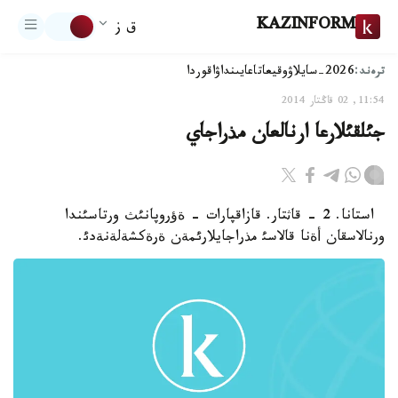
KAZINFORM
ق ز
ترەند:
2026-سايلاۋ
وقيعا
تاعايىنداۋ
اقوردا
11:54, 02 قاڭتار 2014
جئلقئلارعا ارنالعان مذراجاي
استانا. 2 - قاثتار. قازاقپارات - ةؤروپانئث ورتاسئندا
ورنالاسقان أةنا قالاسئ مذراجايلارئمةن ةرةكشةلةنةدئ.