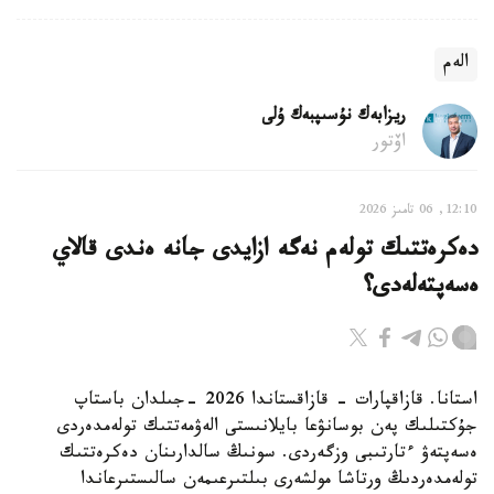
الەم
ريزابەك نۇسىپبەك ۇلى
اۆتور
12:10, 06 تامىز 2026
دەكرەتتىك تولەم نەگە ازايدى جانە ەندى قالاي
ەسەپتەلەدى؟
استانا. قازاقپارات - قازاقستاندا 2026 -جىلدان باستاپ
جۇكتىلىك پەن بوسانۋعا بايلانىستى الەۋمەتتىك تولەمدەردى
ەسەپتەۋ ءتارتىبى وزگەردى. سونىڭ سالدارىنان دەكرەتتىك
تولەمدەردىڭ ورتاشا مولشەرى بىلتىرعىمەن سالىستىرعاندا