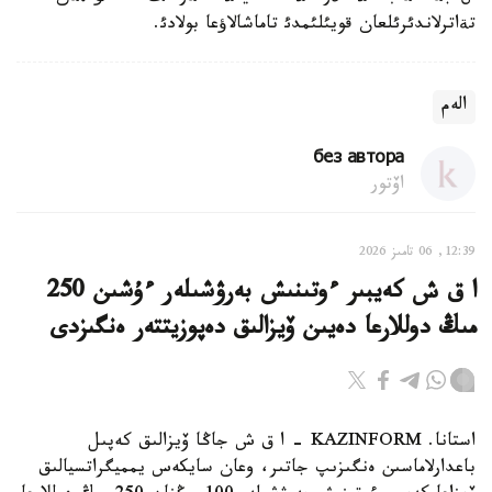
تةاترلاندئرئلعان قويئلئمدئ تاماشالاؤعا بولادئ.
الەم
без автора
اۆتور
12:39, 06 تامىز 2026
ا ق ش كەيبىر ءوتىنىش بەرۋشىلەر ءۇشىن 250
مىڭ دوللارعا دەيىن ۆيزالىق دەپوزيتتەر ەنگىزدى
استانا. KAZINFORM – ا ق ش جاڭا ۆيزالىق كەپىل
باعدارلاماسىن ەنگىزىپ جاتىر، وعان سايكەس يمميگراتسيالىق