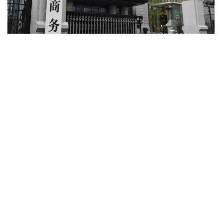
فوتو: ق ح ر ساۋدا مينيسترلىگى
ۆەدومستۆونىڭ مالىمەتىنشە، بۇل شارا قىتايدىڭ ۇلتتىق
قاۋىپسىزدىگى مەن مۇددەلەرىن قورعاۋ، سونداي-اق قارۋدى
تاراتپاۋ سالاسىن قوسا العاندا، حالىقارالىق مىندەتتەمەلەردى
ورىنداۋ ماقساتىندا قابىلدانعان.
حابارلامادا ا ق ش-قا جەتكىزۋگە ارنالعان، ەكسپورتتىق باقىلاۋعا
جاتاتىن قوسارلى ماقساتتاعى تاۋارلار تىزىمىنە ەنگىزىلگەن
دروندار، ولاردىڭ نەگىزگى كومپونەنتتەرى مەن ءتيىستى
تەحنولوگيالارى ءاربىر جاعدايدا جەكە-جەكە مۇقيات قارالاتىنى
ايتىلعان.
قابىلدانعان شەشىمگە سايكەس، بۇل ساناتتاعى تاۋارلاردى
ەكسپورتتاۋعا ليتسەنزيا الۋ ءراسىمىن جەڭىلدەتۋ شارالارى