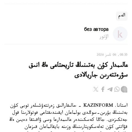
الەم
без автора
اۆتور
08:55, 06 تامىز 2026
عالىمدار كۇن بەتىنىڭ تاريحتاعى ەڭ انىق
سۋرەتتەرىن جاريالادى
استانا. KAZINFORM - حالىقارالىق زەرتتەۋشىلەر توبى كۇن
بەتىنىڭ بۇرىن-سوڭدى بولماعان ايقىندىقتاعى فوتولارىنا قول
جەتكىزدى. جاڭا كەسكىندەر عالىمدارعا وسى ۋاقىتقا دەيىن ەڭ
قۋاتتى كۇن تەلەسكوپتارىنىڭ وزىنە بايقالماعان قىزعان