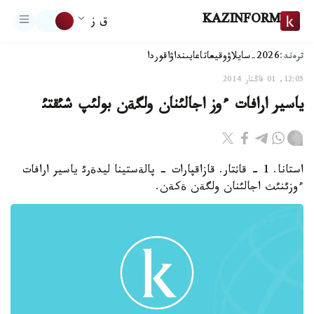
KAZINFORM
ق ز
ترەند:
2026-سايلاۋ
وقيعا
تاعايىنداۋ
اقوردا
12:05, 01 قاڭتار 2014
ياسير ارافات ءوز اجالئنان ولگةن بولئپ شئقتئ
استانا. 1 - قاثتار. قازاقپارات - پالةستينا ليدةرئ ياسير ارافات
ءوزئنئث اجالئنان ولگةن ةكةن.