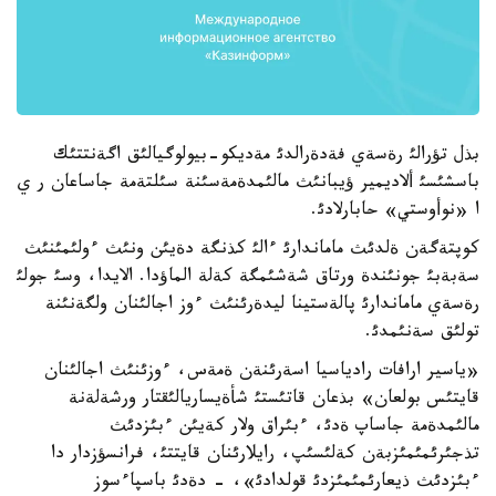
بذل تؤرالئ رةسةي فةدةرالدئ مةديكو-بيولوگيالئق اگةنتتئك
باسشئسئ ألاديمير ؤيبانئث مالئمدةمةسئنة سئلتةمة جاساعان ر ي
ا «نوأوستي» حابارلادئ.
كوپتةگةن ةلدئث ماماندارئ ءالئ كذنگة دةيئن ونئث ءولئمئنئث
سةبةبئ جونئندة ورتاق شةشئمگة كةلة الماؤدا. الايدا، وسئ جولئ
رةسةي ماماندارئ پالةستينا ليدةرئنئث ءوز اجالئنان ولگةنئنة
تولئق سةنئمدئ.
«ياسير ارافات رادياسيا اسةرئنةن ةمةس، ءوزئنئث اجالئنان
قايتئس بولعان» بذعان قاتئستئ شأةيساريالئقتار ورشةلةنة
مالئمدةمة جاساپ ةدئ، ءبئراق ولار كةيئن ءبئزدئث
تذجئرئمئمئزبةن كةلئسئپ، رايلارئنان قايتتئ، فرانسؤزدار دا
ءبئزدئث ذيعارئمئمئزدئ قولدادئ»، - دةدئ باسپاءسوز