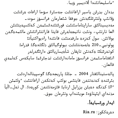
ءماسليحاتئندا ألاديمير ؤيبا.
بذدان بذرئن ياسير ارافاتتئث جةسئرئ سؤحا ارافات ةرئنئث
ؤلانئپ ولتئرئلگةنئن جوققا شئعارعان فرانسؤز سوت-
مةديسينالئق ساراپتاماسئنئث قورئتئندئسئمةن كةلئسپةيتئنئن
العا تارتئپ، ونئث ناتيجةلةرئن قايتا قاراتتئراتئنئن مالئمدةگةن
بولاتئن. سول كةزدة مارقذمنئث قانئندا راديواكتيأتئ
پولونيي-210 ةلةمةنتئنئث بيولوگيالئق ذلگئدةگئ قذرامئ
كوتةرئثكئ ةكةنئن تاپقان شأةيساريالئق دارئگةرلةر
انئقتاماسئمةن فرانسؤز ماماندارئنئث تذجئرئمئ سايكةس كةلمةي
قالعان.
پالةستينالئقتار 2004 - جئلئ پاريجدةگئ گوسپيتالداردئث
بئرئندة كةنةتتةن قايتئس بولئپ كةتكةن ارافاتتئث ءولئمئن
ءالئ كذنگة دةيئن يزرايل ارنايئ قئزمةتئنةن كورةدئ. ال تةل-اأيأ
مذنداي ايئپتاؤدئ مويئنداپ وتئرعان جوق.
ايدار ورئسبايةأ
.
دةرةككوز: Ria.ru