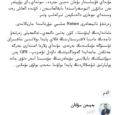
مۇنداي قۇبىلىستار بۇعان دەيىن جەردە، سونداي-اق يۋپيتەر
مەن ساتۋرن اتموسفەراسىندا بايقالعانىمەن، كۇندە العاش رەت
وسىنداي جوعارى دالدىكپەن تىركەلىپ وتىر.
زەرتتەۋ ناتيجەلەرى Nature عىلىمي جۋرنالىندا جاريالاندى.
مامانداردىڭ ايتۋىنشا، كۇن بەتىن ەگجەي-تەگجەيلى زەرتتەۋ
تاجدىك ماسسا لاقتىرىستارىنىڭ قالاي پايدا بولاتىنىن جاقسىراق
تۇسىنۋگە مۇمكىندىك بەرەدى. مۇنداي پلازما اعىندارى جەرگە
جەتكەن جاعدايدا گەوماگنيتتىك داۋىل تۋعىزىپ، GPS پەن
سپۋتنيكتىك بايلانىس جۇيەلەرىنىڭ جۇمىسىنا اسەر ەتۋى جانە
پوليارلىق شۇعىلالاردىڭ پايدا بولۋىنا سەبەپ بولۋى مۇمكىن.
الەم
بەيسەن سۇلتان
اۆتور