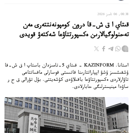
08:38, 06 تامىز 2026
قىتاي ا ق ش-قا درون كومپونەنتتەرى مەن
تەحنولوگيالارىن ەكسپورتتاۋعا شەكتەۋ قويدى
استانا. KAZINFORM - قىتاي 5-تامىزدان باستاپ ا ق ش-قا
ۇشقىشسىز ۇشۋ اپپاراتتارىنا قاتىستى قوسارلى ماقساتتاعى
تاۋارلاردى ەكسپورتتاۋعا باقىلاۋدى كۇشەيتتى. بۇل تۋرالى ق ح ر
ساۋدا مينيسترلىگى حابارلادى.