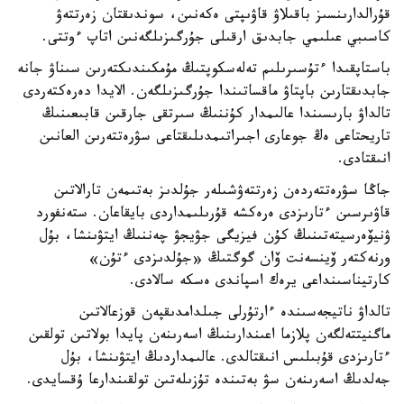
قۇرالدارىنسىز باقىلاۋ قاۋىپتى ەكەنىن، سوندىقتان زەرتتەۋ
كاسىبي عىلىمي جابدىق ارقىلى جۇرگىزىلگەنىن اتاپ ءوتتى.
باستاپقىدا ءتۇسىرىلىم تەلەسكوپتىڭ مۇمكىندىكتەرىن سىناۋ جانە
جابدىقتارىن باپتاۋ ماقساتىندا جۇرگىزىلگەن. الايدا دەرەكتەردى
تالداۋ بارىسىندا عالىمدار كۇننىڭ سىرتقى جارقىن قابىعىنىڭ
تاريحتاعى ەڭ جوعارى اجىراتىمدىلىقتاعى سۋرەتتەرىن العانىن
انىقتادى.
جاڭا سۋرەتتەردەن زەرتتەۋشىلەر جۇلدىز بەتىمەن تارالاتىن
قاۋىرسىن ءتارىزدى ەرەكشە قۇرىلىمداردى بايقاعان. ستەنفورد
ۋنيۆەرسيتەتىنىڭ كۇن فيزيگى جۋيجۋ چەننىڭ ايتۋىنشا، بۇل
ورنەكتەر ۆينسەنت ۆان گوگتىڭ «جۇلدىزدى ءتۇن»
كارتيناسىنداعى يرەك اسپاندى ەسكە سالادى.
تالداۋ ناتيجەسىندە ءارتۇرلى جىلدامدىقپەن قوزعالاتىن
ماگنيتتەلگەن پلازما اعىندارىنىڭ اسەرىنەن پايدا بولاتىن تولقىن
ءتارىزدى قۇبىلىس انىقتالدى. عالىمداردىڭ ايتۋىنشا، بۇل
جەلدىڭ اسەرىنەن سۋ بەتىندە تۇزىلەتىن تولقىندارعا ۇقسايدى.