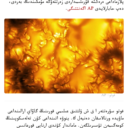
پلازماداعى ەرەكشە قۇرىلىمداردى زەرتتەۋگە مۇمكىندىك بەردى،
دەپ حابارلايدى
AP اگەنتتىگى
.
فوتو: AP
فوتو سۋرەتتەر ا ق ش ۇلتتىق عىلىمي قورىنىڭ گاۆاي ارالىنداعى
ماۋيدە ورنالاسقان دەنيەل ك. ينوۋە اتىنداعى كۇن تەلەسكوپىنىڭ
كومەگىمەن تۇسىرىلگەن. ماماندار كۇندى ارنايى قورعانىس