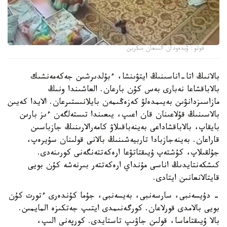
فوتو: ۆيدەودان الىنعان سكرين
بالانىڭ اتا-اناسىنىڭ ايتۋىنشا، ءبۇلدىرشىن جەكەمەنشىك
بالاباقشاعا نەبارى بەس كۇن بارعان. العاشىندا ونىڭ
مازاسىزدانۋىن بەيىمدەلۋ كەزەڭىمەن بايلانىستىرعان. الايدا كەيىن
بالاسىنىڭ قۇلاعىنان قان اعىپ، يىعىندا تىستەلگەن ءىز بارىن
بايقاپ، بالاباقشاداعى بەينەباقىلاۋ كامەرالارىنىڭ جازباسىن
قاراعان. بەينەجازبادا تاربيەشىنىڭ بالانى قولىنان سۇيرەپ،
جۇلقىلاپ، كۇشتەپ ۇيىقتاتۋعا ارەكەتتەنگەنى كورىنەدى.
كىشكەنتايدىڭ اناسى مۇنداي ارەكەتتەر بىرنەشە كۇن بويى
قايتالانعانىن ايتادى.
- دۇيسەنبى، سارسەنبى، بەيسەنبى، جۇما كۇندەرى ءتورت كۇن
بويى بالامدى قورلاعان. كورگەنىمدى ايتىپ جەتكىزە المايمىن.
بالا ۇيىقتاماسا، قولىن جاۋىپ تاستايدى. كورپەنى الىپ،