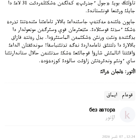
تاؤلئك بويئ «جول ءجذرئپ» كةلگةن ةشكئلةردئث 31 لاعئ دا
جايلئ ورئنعا قونئستاندئ.
جاپون ةلئندة مةكتةپ جاسئنداعئ بالالار تاماعئنا مئندةتتئ تذردة
ةشكئ ءسذتئ قوسئلادئ. مئثعئرعان قوي وسئرگةن موثعولدار دا
بذگئندة ونئث ورنئن ةشكئمةن الماستئرؤدا. بذل رةتتة قازاق
بالالارئ دا ذلتتئق تاعامداردئ نةگة تذتئنباسقا! سوندئقتان الداعئ
ؤاقئتتا اتالمئش شارؤا قوجالئعئ ةشكئ سذتئنةن حالال ستاندارتئنا
ساي ءونئم وندئرةتئن زاؤئت سالؤدئ كوزدةؤدة.
اأتور
:
ةلجان ةرالئ
قوعام
ايماق
без автора
اۆتور
12:24, 07 تامىز 2026