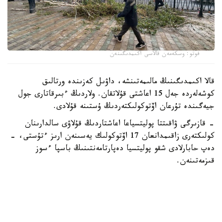
فوتو: وسكەمەن قالاسى اكىمدىگىنەن
قالا اكىمدىگىنىڭ مالىمەتىنشە، داۋىل كەزىندە ورتالىق
كوشەلەردە جەل 15 اعاشتى قۇلاتقان. ولاردىڭ ءبىرقاتارى جول
جيەگىندە تۇرعان اۆتوكولىكتەردىڭ ۇستىنە قۇلادى.
- قازىرگى ۋاقىتتا پوليتسياعا اعاشتاردىڭ قۇلاۋى سالدارىنان
كولىكتەرى زاقىمدانعان 17 اۆتوكولىك يەسىنەن ارىز ءتۇستى، -
دەپ حابارلادى شقو پوليتسيا دەپارتامەنتىنىڭ باسپا ءسوز
قىزمەتىنەن.
پوليتسياعا ءالى بارلىق زارداپ شەككەن كولىك يەلەرى جۇگىنىپ
ۇلگەرمەگەن بولۋى دا مۇمكىن.