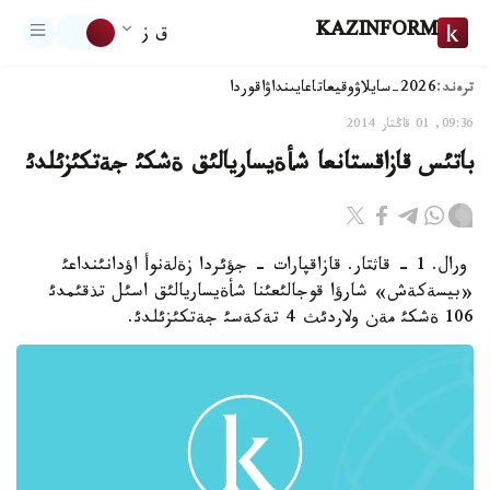
KAZINFORM
ق ز
ترەند:
2026-سايلاۋ
وقيعا
تاعايىنداۋ
اقوردا
09:36, 01 قاڭتار 2014
باتئس قازاقستانعا شأةيساريالئق ةشكئ جةتكئزئلدئ
ورال. 1 - قاثتار. قازاقپارات - جؤئردا زةلةنوأ اؤدانئنداعئ
«بيسةكةش» شارؤا قوجالئعئنا شأةيساريالئق اسئل تذقئمدئ
106 ةشكئ مةن ولاردئث 4 تةكةسئ جةتكئزئلدئ.