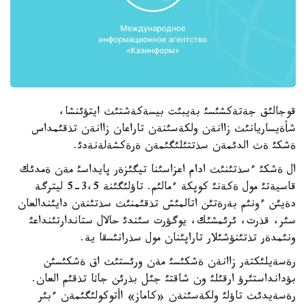
قوجالئق جةتةكشئسئ بةيبئت بيسةكةشتئث ايتؤئنشا،
شأةيساريانئث زاانةن ولكةسئنةن تاراعان زاانةن تذقئمداس
ةشكئ ةث الدئمةن سذتتئلئگئمةن ةرةكشةلةنةدئ.
ال ةشكئ ءسذتئنئث ادام اعزاسئنا تيگئزةر پايداسئ مةن ةمدئك
قاسيةتئ مول ةكةنئ كوپكة ءمالئم. تاؤلئگئنة 3،5-5 ليترگة
دةيئن ءونئم بةرةتئن اتالمئش تذقئمنئث سذتئنةن دايئندالعان
سئر، قذرت، ئرئمشئك، يوگؤرت سئندئ حالال ستاندارتئنداعئ
ونئمدةر تذتئنؤشئلار تاراپئنان مول سذرانئسقا ية.
رةسةيلئكتةر زاانةن ةشكئسئ مةن ورئستئث اق ةشكئسئن
بؤدانداستئرؤ ارقئلئ ون شاقتئ جئل بذرئن جاثا تذقئم العان.
رةسةيدئث تاؤلئ ولكةسئنةن «كاماز» اأتوكولئگئمةن ءبئر