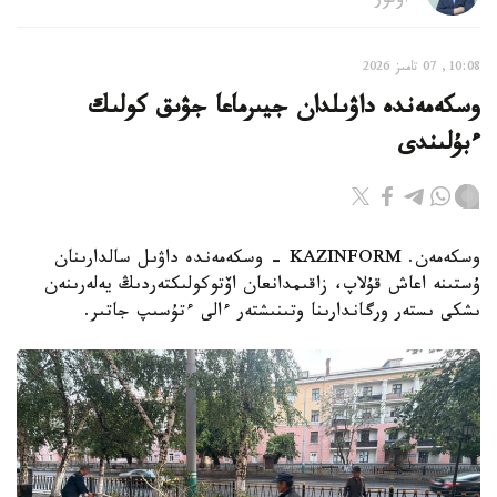
اۆتور
10:08, 07 تامىز 2026
وسكەمەندە داۋىلدان جيىرماعا جۋىق كولىك
ءبۇلىندى
وسكەمەن. KAZINFORM - وسكەمەندە داۋىل سالدارىنان
ۇستىنە اعاش قۇلاپ، زاقىمدانعان اۆتوكولىكتەردىڭ يەلەرىنەن
ىشكى ىستەر ورگاندارىنا وتىنىشتەر ءالى ءتۇسىپ جاتىر.