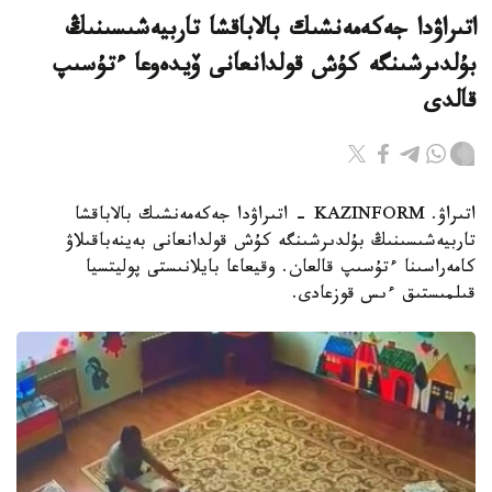
اتىراۋدا جەكەمەنشىك بالاباقشا تاربيەشىسىنىڭ
بۇلدىرشىنگە كۇش قولدانعانى ۆيدەوعا ءتۇسىپ
قالدى
اتىراۋ. KAZINFORM - اتىراۋدا جەكەمەنشىك بالاباقشا
تاربيەشىسىنىڭ بۇلدىرشىنگە كۇش قولدانعانى بەينەباقىلاۋ
كامەراسىنا ءتۇسىپ قالعان. وقيعاعا بايلانىستى پوليتسيا
قىلمىستىق ءىس قوزعادى.