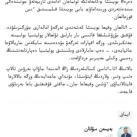
دەرەك بويىنشا «كامەلەتكە تولماعان ادامدى تاربيەلەۋ جونىندەگى
مىندەتتەردى ورىنداماۋ» بابى بويىنشا قىلمىستىق ءىس
قوزعالعان.
- اتالعان وقيعا بويىنشا كەشەندى تەرگەۋ امالدارى جۇرگىزىلۋدە.
قۇقىق بۇزۋشىلىققا قاتىسى بار بارلىق تۇلعالار پوليتسيا بولىمىنە
جەتكىزىلدى. وزگە اقپارات تەرگەۋ مۇددەسىنە سايكەس جاريالاۋعا
جاتپايدى، - دەپ حابارلادى وبلىستىق پوليتسيا دەپارتامەنتىنىڭ
رەسمي وكىلى مەيىرىم ەرداۋلەت.
بالانىڭ اتا-اناسى كىنالىلەردىڭ زاڭ الدىندا جاۋاپ بەرۋىن تالاپ
ەتىپ وتىر. ولاردىڭ ايتۋىنشا، مۇنداي جاعدايدىڭ وزگە بالالارعا
قايتالانباۋى ءۇشىن وقيعاعا جان-جاقتى قۇقىقتىق باعا بەرىلۋى
قاجەت.
ايماق
بەيسەن سۇلتان