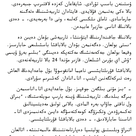
ۇستىنەن باسىپ تۇرادى. شايقاعان كەزدە لاقتىرىپ جىبەرەدى.
بالا ەكى بەتىمەن قۇلايدى. قايتادان تاربيەشىنىڭ ەتەگىنە
جارماسادى. تاماق ىشكىسى كەلسە، ونى دا بەرمەيدى، - دەدى
بالانىڭ اناسى جازيرا عابيدەن.
بالانىڭ جاقىندارىنىڭ ايتۋىنشا، تاربيەشى بۇعان دەيىن دە
ءىستى بولعان. دەگەنمەن بۇدان بالاباقشا باسشىلىعى حابارسىز.
وقيعا بولعان جەكەمەنشىك مەكتەپكە دەيىنگى ءبىلىم بەرۋ ۇيىمى
ءۇش اي بۇرىن اشىلعان. قازىر مۇندا 24 بالا تاربيەلەنەدى.
بالاباقشا قۇرىلتايشىسى ناعيما امانقوسوۆا بۇل جاعدايدىڭ العاش
رەت تىركەلگەنىن ايتىپ، اتا-انادان كەشىرىم سۇرادى.
- ءبىز مۇنى بىلگەن جوقپىز. بۇل جاعدايدى اتا-اناسىمەن
بىرگە بىلدىك. تاربيەشىنىڭ ۇيىنە بارىپ سويلەستىك، ءبىراق
ول ناقتى جاۋاپ بەرە المادى. بالانى تولىق مەديتسينالىق
تەكسەرۋدەن وتكىزۋگە كومەكتەسۋگە دايىن ەكەنىمىزدى اتا-
اناسىنا حابارلادىق، - دەدى بالاباقشا قۇرىلتايشىسى.
اتىراۋ وبلىستىق پوليتسيا دەپارتامەنتىنىڭ مالىمەتىنشە، اتالعان