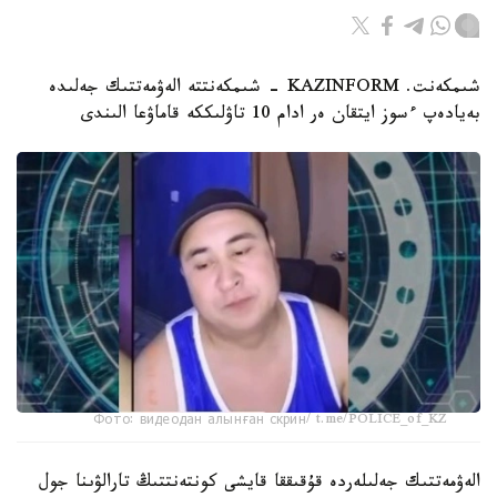
شىمكەنت. KAZINFORM - شىمكەنتتە الەۋمەتتىك جەلىدە
بەيادەپ ءسوز ايتقان ەر ادام 10 تاۋلىككە قاماۋعا الىندى
Фото: видеодан алынған скрин/ t.me/POLICE_of_KZ
الەۋمەتتىك جەلىلەردە قۇقىققا قايشى كونتەنتتىڭ تارالۋىنا جول