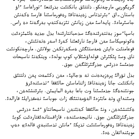
جاثا زةينةتاقئ رةفورماسئ توثئرةگئندةگئ تذلعالاردئث ءبئرئ -
گريگوريي مارچةنكو. ذلتتئق بانكتئث بذرئنعئ ءتوراعاسئ ءاؤ
باستان-اق ءبئرتذتاس زةينةتاقئ رةفورماسئنا قارسئ ةكةنئن
جاسئرمادئ. پايداسئ مةن زيانئن تئزبةكتةپ بةرگةنئ دة راس.
باسپاءسوز بةتتةرئندةگئ سذحباتتارئندا بذل جذية ةلئمئزدئث
ةكونوميكاسئ مةن قارجئ نارئعئنا كةرئ اسةر ةتةتئنئن،
قوعامنئث دايئن ةمةستئگئن ةسكةرتكةن بولاتئن. مارچةنكونئث
ناق وسئ پئكئرئن قولداؤشئلاپ كوپ بولدئ، ويتكةنئ ناسيحات
جذمئسئ دذرئس جذرگئزئلگةن جوق.
بذل تؤرالئ پرةزيدةنت تة «جالپئ، مةن ذكئمةت پةن ذلتتئق
بانكتئث جاثا زةينةتاقئ زاثناماسئن حالئققا ءتذسئندئرؤ
جونئندةگئ جذمئسئنا وث باعا بةرة المايمئن. بئرئنشئدةن،
وسئنداي وتة ماثئزدئ الةؤمةتتئك زاث جوباسئ نةمقذرايلئ قارالدئ.
ةكئنشئدةن، ونئ حالئققا كةثئنةن ناسيحاتتاؤ ءئسئ دذرئس
جذرگئزئلگةن جوق. ناتيجةسئندة، قازاقستاندئقتاردئث كوبئ
زةينةتاقئ رةفورماسئنئث تذپكئ ءمانئن تذسئنبةي قالدئ» دةپ
مويئنداتقان ةدئ.