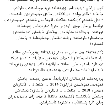
دةپ ةسكةرتپة جاساعانئ باسپاءسوزدئث نازارئنا ئلئگئپ ةدئ.
كوپ ذزاماي ءبئرتذتاس زةينةتاقئ قورئ جوباسئنئث قارالئپ
جاتقانئ ءمالئم بولدئ. دذرلئككةن حالئق مينيستردةن تاتئمدئ،
ءادئل شةشئم كذتكةنئ بةلگئلئ. الايدا بذل شةشئم ءمينيستردئث
قولئندا بولعان جوق. ابدةنوأ مئرزا ءبئرتذتاس زةينةتاقئ
قورئنئث پايدالئ تذستارئ مةن بولاشاق تابئسئن ءتذسئندئرؤ
جذمئستارئ بارئسئندا وزئنة اتئلعان جذمئرتقانئ دا باستان
كةشئردئ.
ذكئمةتتةگئ ةث جاس مينيستر زةينةتاقئ رةفورماسئن حالئق
اراسئندا ناسيحاتتاؤدا ءمذلت كةتكةن سئثايلئ. ءالئ دة شيكئ
تذستارئ باسئم، جان-جاقتئ سارالاؤدئ تالاپ ةتةتئن رةفورمانئ
قابئلداؤ الداعئ جئلداردئث ةنشئسئنة قالدئرئلدئ.
پرةزيدةنت نذرسذلتان نازاربايةأ: «مةن زةينةت جاسئن
كةزةث-كةزةثمةن ذزارتؤدئ 2014 - جئلعئ 1 - قاثتاردان
ةمةس، 2018 - جئلعئ 1 - قاثتاردان باستاؤدئ ذسئنامئن.
وسئعان بايلانئستئ ذكئمةتكة حالئققا قاجةت زاث ماسةلةلةرئن
ودان ءارئ پئسئقتاپ، دامئتؤدئ تاپسئرامئن.