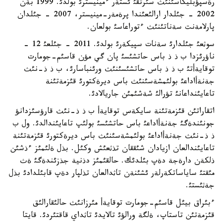
رةسپؤبليكاسئنئث سئرتقئ ئستةر ءمينيسترئ بولدئ. 1999 بةن
2002 - جئلدار ارالئعئندا پرةمةر-مينيستر، 2007 - جئلدان
پارلامةنت سةناتئنئث ءتوراعاسئ بولعان.
سوثعئ جئلدارئ سةنات سپيكةرئ بولدئ. 2011 - جئلعئ 12 -
ناؤرئزدا ب ذ ذ باس حاتشئسئ پان گي مؤن قاسئم-جومارت
توقايةأتئ ب ذ ذ باس حاتشئسئنئث ورئنباسارئ، ب ذ ذ-نئث
جةنةأاداعئ بولئمشةسئنئث باس ديرةكتورئ قئزمةتئنة
تاعايئنداعانئ تؤرالئ شةشئمئن جاريالادئ.
اتقاراتئن قئزمةتئنة سايكةس توقايةأ ب ذ ذ-نئث قارؤسئزدانؤ
جونئندةگئ جةنةأاداعئ باس حاتشئسئ بولئپ تاعايئندالدئ. ول ب
ذ ذ-نئث جةنةأاداعئ بولئمشةسئنئث باس ديرةكتورئ قئزمةتئنة
تاعايئندالعان ازيادان شئققان تذثعئش وكئل. بذل ةلئمئز ءذشئن
ذلكةن دارةجة دةپ بئلدئك. حالقئمئز دذنية جذزئندةگئ ةث
مئقتئ ساياساتكةرلةر ئشئنةن تاثدالعان تذلپار دةپ قابئلدادئ بذل
جةثئستئ.
ءبئراق بيئل قاسئم-جومارت توقايةأ مئرزانئث حالئقارالئق
قئزمةتئن تاستاپ، ةلگة ورالؤئ تالايدئ تاثداي قاقتئردئ. قايتا