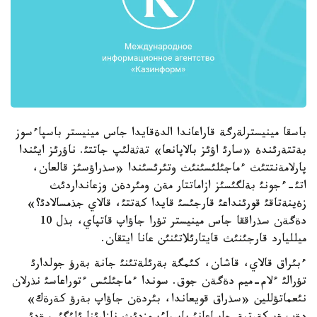
باسقا مينيسترلةرگة قاراعاندا الدةقايدا جاس مينيستر باسپاءسوز
بةتتةرئندة «سارئ اؤئز بالاپانعا» تةثةلئپ جاتتئ. ناؤرئز ايئندا
پارلامةنتتئث ءماجئلئسئنئث وتئرئسئندا «سذراؤسئز قالعان،
اتئ-ءجونئ بةلگئسئز ازاماتتار مةن ومئردةن وزعانداردئث
زةينةتاقئ قورئنداعئ قارجئسئ قايدا كةتتئ، قالاي جذمسالادئ؟»
دةگةن سذراققا جاس مينيستر تؤرا جاؤاپ قاتپاي، بذل 10
ميلليارد قارجئنئث قايتارئلاتئنئن عانا ايتقان.
ءبئراق قالاي، قاشان، كئمگة بةرئلةتئنئ جانة بةرؤ جولدارئ
تؤرالئ ءلام-ميم دةگةن جوق. سوندا ءماجئلئس ءتوراعاسئ نذرلان
نئعماتؤللين «سذراق قويعاندا، بئردةن جاؤاپ بةرؤ كةرةك»