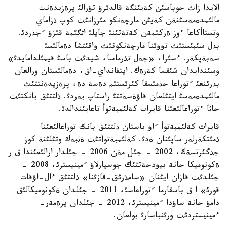
الايدا زاث جوباسئن كةيئنگة قالدئرؤ تؤرالئ پرةزيدةنت
مالئمدةمةسئنةن كةيئن مارچةنكو مئرزانئث كوپ ذزاماي
وتستاأكاعا ءوز ةركئمةن كةتةتئنئ جايلئ اثگئمة قئزؤ ءجذردئ.
بذل سئبئستئث تؤؤئنا مارچةنكونئث ؤاقئتشا دةمالئسئ
سةبةپكةر. ءسئرا، «جةل تذرماسا، شيدئث باسئ قيمئلدامايدئ»
وسئندايدان شئقسا كةرةك. ايتقانداي-اق، دةمالئستان ورالعان
بذرئنعئ ءتوراعا جذمئسقا كئرئستئم دةسة دة، پرةزيدةنتتئث
مالئمدةمةسئ ايتئلعان قاؤةسةتتئ راستاپ بةردئ. ذلتتئق بانكتئث
جاثا ءتوراعالئعئنا قايرات كةلئمبةتوأ تاعايئندالدئ.
قايرات كةلئمبةتوأ ءاؤ باستان ذلتتئق بانك توراعالئعئنا
ذمئتكةرلةر ساپئنان ةدئ. كةلئمبةتوأتئث ةثبةك وتئلئنة كوز
جذگئرتسةك، 2002 - جئل مةن 2006 - جئلدار ارالئعئندا ق ر
ةكونوميكا جانة بيؤدجةتتئك جوسپارلاؤ ءمينيسترئ، 2008 -
جئلدئث قازان ايئنان «سامذرئق-قازئنا» ذلتتئق ءال-اؤقات
قورئ» ا ق باسقارما ءتوراعاسئ، 2011 - جئلدان ةكونوميكالئق
دامؤ جانة ساؤدا ءمينيسترئ، 2012 - جئلدان پرةمةر-
ءمينيستردئث ورئنباسارئ بولعان.