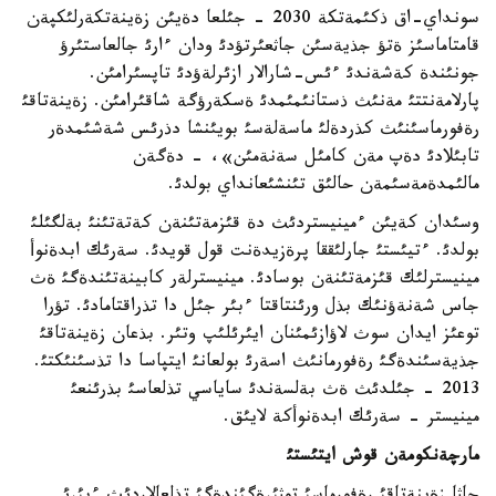
سونداي-اق ذكئمةتكة 2030 - جئلعا دةيئن زةينةتكةرلئكپةن
قامتاماسئز ةتؤ جذيةسئن جاثعئرتؤدئ ودان ءارئ جالعاستئرؤ
جونئندة كةشةندئ ءئس-شارالار ازئرلةؤدئ تاپسئرامئن.
پارلامةنتتئ مةنئث ذستانئمئمدئ ةسكةرؤگة شاقئرامئن. زةينةتاقئ
رةفورماسئنئث كذردةلئ ماسةلةسئ بويئنشا دذرئس شةشئمدةر
تابئلادئ دةپ مةن كامئل سةنةمئن»، - دةگةن
مالئمدةمةسئمةن حالئق تئنشئعانداي بولدئ.
وسئدان كةيئن ءمينيستردئث دة قئزمةتئنةن كةتةتئنئ بةلگئلئ
بولدئ. ءتيئستئ جارلئققا پرةزيدةنت قول قويدئ. سةرئك ابدةنوأ
مينيسترلئك قئزمةتئنةن بوسادئ. مينيسترلةر كابينةتئندةگئ ةث
جاس شةنةؤنئك بذل ورئنتاقتا ءبئر جئل دا تذراقتامادئ. تؤرا
توعئز ايدان سوث لاؤازئمئنان ايئرئلئپ وتئر. بذعان زةينةتاقئ
جذيةسئندةگئ رةفورمانئث اسةرئ بولعانئ ايتپاسا دا تذسئنئكتئ.
2013 - جئلدئث ةث بةلسةندئ ساياسي تذلعاسئ بذرئنعئ
مينيستر - سةرئك ابدةنوأكة لايئق.
مارچةنكومةن قوش ايتئستئ