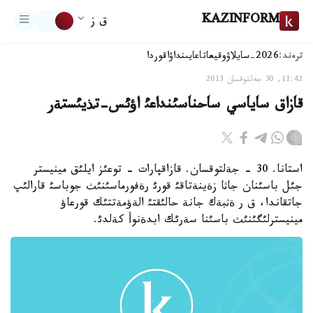
KAZINFORM
ق ز
ترەند:
2026-سايلاۋ
وقيعا
تاعايىنداۋ
اقوردا
11:42, 30 جەلتوقسان 2013
قازاق ساياسي ساحناسئنداعئ اؤئس-تذيئستةر
استانا. 30 - جةلتوقسان. قازاقپارات - توعئز ايلئق مينيستر
جئل باسئنان جاثا زةينةتاقئ قورئ رةفورماسئنئث جوباسئ قارالئپ
جاتقاندا، ق ر ةثبةك جانة حالئقتئ الةؤمةتتئك قورعاؤ
مينيسترلئگئنئث باسئنا سةرئك ابدةنوأ كةلدئ.