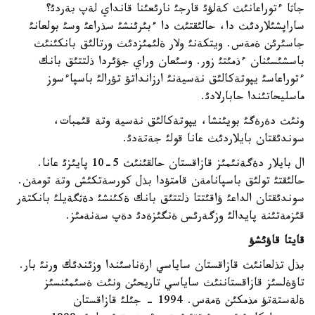
جاثا ءتوراعانئث كةلؤئ قارجئ نارئعئنا قانداي لةپ بةردئ؟
ساراپشئلاردئث دا، حالئقتئث دا ءبئرئنشئ سذراعئ وسئ بولعانئ
جاسئرئن ةمةس. ويتكةنئ ولار ةلئمئزدئث ورتالئق بانكئنئث
باسشئسئنان ءذمئتئ زور. وسئعان وراي جؤئردا ذلتتئق بانك
ءتوراعاسئ يپوتةكالئق نةسيةنئ ارزانداتؤ تؤرالئ باسپاءسوز
ماسليحاتئندا حابارلادئ.
ونئث دةرةگئ بويئنشا، يپوتةكالئق نةسية وتة قئمبات،
سوندئقتان بايلاردئث عانا قولئ جةتةدئ.
ال بايلار دةگةنئمئز قازاقستان حالقئنئث 5-10 پايئزئ عانا.
حالئقتئ تولئق باسپانامةن قامتؤدا بذل كورسةتكئش وتة تومةن.
سوندئقتان الداعئ ؤاقئتتا ذلتتئق بانك ةكئنشئ دةثگةيلئ بانكتةر
قئزمةتئنة پايدالئ وزگةرئس ةنگئزةدئ دةپ سةنةمئز.
قايتا قاؤئشؤ
بذل تذلعانئث قازاقستان ساياسي ارةناسئندا وزئندئك ورنئ بار.
تاؤةلسئز قازاقستاننئث ساياسي تاريحئن ونئث ةسئمئنسئز
ةلةستةتؤ مذمكئن ةمةس. 1994 - جئلئ قازاقستان