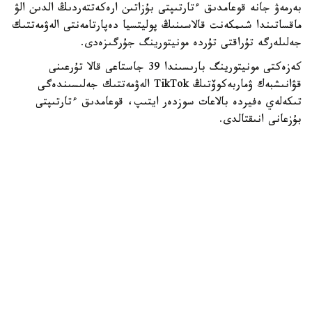
بەرمەۋ جانە قوعامدىق ءتارتىپتى بۇزاتىن ارەكەتتەردىڭ الدىن الۋ
ماقساتىندا شىمكەنت قالاسىنىڭ پوليتسيا دەپارتامەنتى الەۋمەتتىك
جەلىلەرگە تۇراقتى تۇردە مونيتورينگ جۇرگىزەدى.
كەزەكتى مونيتورينگ بارىسىندا 39 جاستاعى قالا تۇرعىنى
قۋانىشبەك ۋماربەكوۆتىڭ TikTok الەۋمەتتىك جەلىسىندەگى
تىكەلەي ەفيردە بالاعات سوزدەر ايتىپ، قوعامدىق ءتارتىپتى
بۇزعانى انىقتالدى.