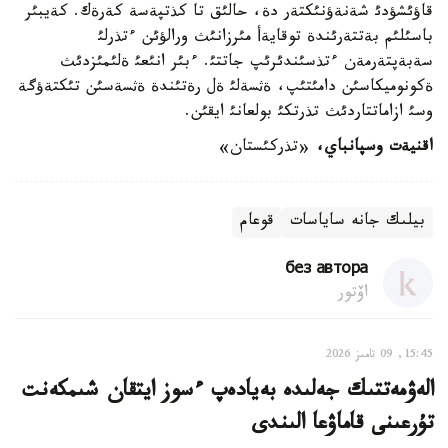
قاؤئشؤدئ شةنةؤنئكتةر دة، حالئق تا كذتپةسة كةرةك. كةيبئر
باسئلئم بةتتةرئندة توقايةأ مئرزانئث ورالؤئن ءتذرلئ
سةبةپتةرمةن ءتذسئندئرئپ جاتتئ. ءبئر انئعئ ةلئمئزدئث
ةكونوميكاسئن دامئتئپ، ةثسةلئ ةل رةتئندة ةثسةسئن تئكتةؤگة
وسئ ازاماتتاردئث تذرتكئ بولعانئ ايقئن.
اقنيةت وسپانباي
،
«تذركئستان»
بيلىك جانە ساياسات
قوعام
без автора
اۆتور
15:45, 09 تامىز 2026
الەۋمەتتىك جەلىدە بەيادەپ ءسوز ايتقان شىمكەنت
تۇرعىنى قاماۋعا الىندى