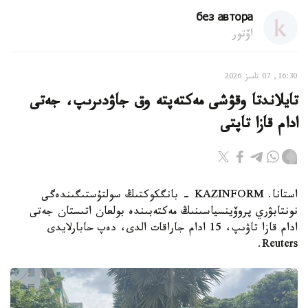
без автора
اۆتور
16:30, 07 تامىز 2026
تايلاندتا وقۋشى مەكتەپتە وق جاۋدىرىپ، جەتى
ادام قازا تاپتى
استانا. KAZINFORM - بانگكوكتىڭ سولتۇستىگىندەگى
نونتابۋري پروۆينسياسىنىڭ مەكتەبىندە بولعان اتىستان جەتى
ادام قازا تاۋىپ، 15 ادام جاراقات الدى، دەپ حابارلايدى
Reuters.