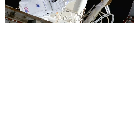
Фото: Space
دجەسسيكا مەير مەن انيل مەنون 6 ساعات 27 مينۋتقا سوزىلعان
عارىشقا شىعۋ كەزىندە بارلىق نەگىزگى تاپسىرمالاردى، سونىڭ
ىشىندە ەلەكتر قۋاتىن دايىنداۋدى ورىندادى. وتكىزىلگەن
جۇمىستار وربيتالىق زەرتحانانى قوسىمشا ەلەكتر قۋاتىمەن
قامتاماسىز ەتەتىن، ماڭىزدى جۇيەلەردى قولدايتىن جانە
حالىقارالىق عارىش ستانتسياسىنىڭ قاۋىپسىز جانە باقىلاناتىن
وربيتالىق اينالىمىن جەڭىلدەتەتىن جىلجىمالى كۇن باتارەيالارىن
ورناتۋعا نەگىز جاسايدى.
بۇل عارىش ستانتسياسىن قۇراستىرۋ، تەحنيكالىق قىزمەت
كورسەتۋ جانە جاڭارتۋ باعدارلاماسىنىڭ بولىگى رەتىندە
جۇرگىزىلگەن 281-عارىشقا شىعۋ بولدى.
انيل مەنون ءۇشىن بۇل العاشقى عارىشقا شىعۋى بولسا،