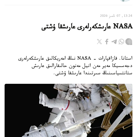
13:24, 07 تامىز 2026
NASA عارىشكەرلەرى عارىشقا ۇشتى
استانا. قازاقپارات - NASA نىڭ امەريكالىق عارىشكەرلەرى
دجەسسيكا مەير مەن انيل مەنون حالىقارالىق عارىش
ستانتسياسىنىڭ سىرتىندا عارىشقا ۇشتى.