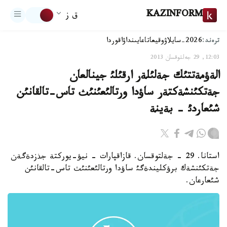
KAZINFORM
ق ز
ترەند:
2026-سايلاۋ
وقيعا
تاعايىنداۋ
اقوردا
12:03, 29 جەلتوقسان 2013
الةؤمةتتئك جةلئلةر ارقئلئ جينالعان
جةتكئنشةكتةر ساؤدا ورتالئعئنئث تاس-تالقانئن
شئعاردئ - بةينة
استانا. 29 - جةلتوقسان. قازاقپارات - نيؤ-يوركتة جذزدةگةن
جةتكئنشةك برؤكليندةگئ ساؤدا ورتالئعئنئث تاس-تالقانئن
شئعارعان.