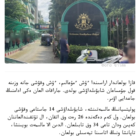
Фото: ข่าวสด
قازا بولعاندار اراسىندا ءۇش ءمۇعالىم، ءۇش وقۋشى جانە وزىنە
قول جۇمساعان شابۋىلداۋشى بولدى. جاراقات العان ەكى ادامنىڭ
جاعدايى اۋىر.
پوليتسيانىڭ مالىمەتىنشە، شابۋىلداۋشى 14 جاستاعى وقۋشى
بولعان. ول كەم دەگەندە 26 رەت وق اتقان، ال تۇتقىندالعاننان
كەيىن ودان تاعى 34 وق تابىلعان. الدىن الا مالىمەت بويىنشا،
تاپانشا ونىڭ اتاسىنا تيەسىلى بولعان.