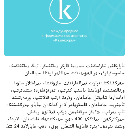
نارازئلئق شاراسئنئث سةبةبئ قازئر بةلگئسئز. تةك بةلگئلئسئ،
جاسوسئپئرئمدةر الةؤمةتتئك جةلئلةر ارقئلئ جينالعان.
جةرگئلئكتئ اقپارات قذرالدارئنئث جازؤئنشا، بذزاقئلار ساؤدا
ورتالئعئنئث اؤماعئنا باسئپ كئرئپ، تةرةزةلةردئ سئندئرئپ،
ادامدارعا شابؤئل جاساعان. ولاردئ ذرئپ قذلاتئپ، وزدةرئنشة
تاجئريبة جاساعان. قاسكويلةر كةز كةلگةن جاياؤ جذرگئنشئگة
تاپ بةرئپ، «ءبئر سوققئمةن ذرئپ قذلاتؤ» ويئنئن
جذرگئزگةن. بذلئككة 400 دةي جةتكئنشةك قاتئسقان. الايدا،
ونئث بئردة-ءبئرئ قاماؤعا الئنعان جوق، دةپ حابارلادئ 24.kz.