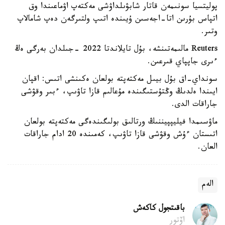
پوليتسيا سونىمەن قاتار شابۋىلداۋشى مەكتەپ اۋماعىندا وق
اتپاس بۇرىن اتا-اجەسىن ۇيىندە اتىپ ولتىرگەن دەپ شامالاپ
وتىر.
Reuters مالىمەتىنشە، بۇل تايلاندتا 2022 -جىلدان بەرگى ەڭ
ءىرى جاپپاي قىرعىن.
سونداي-اق بۇل بيىل مەكتەپتە بولعان ەكىنشى اتىس: اقپان
ايىندا ەلدىڭ وڭتۇستىگىندە مۇعالىم قازا تاۋىپ، ءبىر وقۋشى
جاراقات الدى.
ماۋسىمدا فيليپپيننىڭ ورتالىق بولىگىندەگى مەكتەپتە بولعان
اتىستان ءۇش وقۋشى قازا تاۋىپ، كەمىندە 20 ادام جاراقات
العان.
الەم
باقىتجول كاكەش
اۆتور