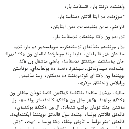
ولةثنئث ذزئنئ بار، قئسقاسئ بار،
ءسوزدئث دة ايتا الاتئن ذستاسئ بار.
قاراعئم، سةن بئلمةسةث مةن ايتايئن،
تذيةدة ون ةكئ جئلدئث نذسقاسئ بار.
بذل جونئندة مئنانداي تذسئندئرمة سويلةمدةر دة بار: تذية
جئلدان قذر قالماعان، قايتا ونئ جوعارئدا اتالعان ون ةكئ ءتذرلئ
جان يةسئنئث جيئنتئق نذسقاسئ، ياعني مذشةل ون ةكئ
جئلدئث سيمأولدئق-سينتةزئ دةسة دة بولعانداي. بوتاسئن
بويئندا ون ةكئ اي كوتةرةتئنئ دة مذمكئن، وسئ سانمةن
ورايلاس زاثدئلئق بولار».
جالپئ، مذشةل جئلدئ بئلگئسئ كةلگةن كئسئ تؤعان جئلئن ون
ةكئگة بولةدئ. ةگةر جئل ون ةكئگة كالدئقسئز بولئنسة، ول
مةشئن جئلئ تؤعان بولئپ شئعادئ. ال ون ةكئگة بولئنبةي،
قالدئق قالاتئن بولسا، جئلدئ سول قالدئق بويئنشا ايكئندايدئ.
قالدئق ءبئر بولسا - تاؤئق جئلئ، ةكئ بولسا - ءيت، ءذش