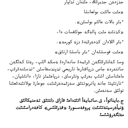
جذزدةن جذيرئك، مئثنان تذلپار
«مئث مالئث بولعانشا
ءبئر بالاث عالئم بولسئن».
«كذنئنة مئث پالةگة جولئقساث دا،
ءبئر اللادان كذدةرئثدئ ذزة كورمة».
«مئث قوسشئدان ءبئر باسشئ ارتئق»
وسئ كةلتئرئلگةن ئرئمدئ سانداردئ ةسكة الئپ، رةتئ كةلگةن
ساتتةردة جاس ذرپاقتارعا تاريحي تذپنذسقاسئن ءتذسئندئرئپ،
ماعئناسئن اشئپ بةرئپ وتئرساق، ذرپاعئمئز تازا، دانئشپان،
ءتارتئپتئ جانة پاتريوتتئق سةزئمدةرئنئث جوعارئ بولاتئثدئعئنا
تولئق سةنةمئن.
ج
.
بايناتوأ، ق
.
ساتبايةأ اتئثداعئ قازاق ذلتتئق تةحنيكالئق
ؤنيأةرسيتةتئنئث پروفةسسورئ
«
قذرئلئس
»
كافةدراسئنئث
مةثگةرؤشئسئ