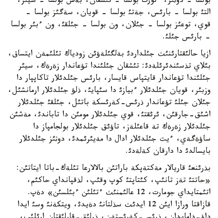
بولسا - دوثئز، ءتورت بولسا - تئشقان، بةس بولسا - سيئر،
التئ بولسا - بارئس، جةتئ بولسا - قويان، سةگئز بولسا -
قوي، توعئز بولسا - جئلان، ون بولسا - جئلقئ، ون ءبئر بولسا
- بارئس جئلئ.
ازيا حالئقتارئنئث جئلداردئ بةلگئلةؤئن زودياك تئلئمةن ايتساق،
بئلاي تذسئندئرئلةدئ: تئشقان جئلئندا تؤعاندار زةرةك، سيئر
جئلئندا تؤعاندار قايتپاس قايسار، بارئس جئلدئلار تاكاپپار دا
وزبئر، قويان جئلدئلار ءبيازئ دا سئپايئ، ذلؤ جئلدئلار ارمانشئل،
جئلان جئلئ تؤعاندار ذرئس-كةرئسكة باتئل، جئلقئ جئلدئلار
اشئق-جارقئن، ئرئقتئ، قوي جئلدئلار مومئن دا تاباندئ، مةشئن
جئلدئلار زةرةك تة قاعئلةز، تاؤئق جئلدئلار بولجامپاز دا
ساؤةگةي، ءيت جئلدئلار ادال دا مةيئرئمدئ، دوثئز جئلدئلار
بايسالدئ دا دارقان كةلةدئ.
بذرئنعئ قاريالار مةكتةپكة باراتئن بالالارعا تئلةك-باتا ايتاتئن:
«حاتتئ تةز تانئپ، كئتاپتئ كوپ وقئپ، لذقپانداي حاكئم،
اتئمتايداي جومارت، 12 عالئمنئث ءتئلئن ءبئلسئن» دةپ.
قازاقتا ورازا ايئن 12 ايدئث سذلتانئ دةيدئ، ويتكةنئ وسئ ايدا
داؤ-دامايدان، ذرئس-كةرئستةن، ذرلئق-قارلئقتان ارئلئپ،