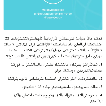
كةشة عانا ةلباسئ نذرسذلتان نازاربايةأ تاؤةلسئزدئگئمئزدئث 22
جئلدئعئنا ارنالعان بايانداماسئندا قازاقتئث ئرئم تذتاتئن 7 سانئ
7 قازئنا سياقتئ، ءبئزدئث مةملةكةتئمئزدئث 2050 - جئلعا
دةيئن دامؤ ستراتةگياسئ دا 7 كةزةثنةن تذراتئنئن تالداپ ءوتتئ.
1. شةكارامئز بةرئك، ماثگئلئك ةلمئز، ماقساتئمئز - كورشئ
مةملةكةتتةرمةن دوستئقتا بولؤ.
2. حالقئمئزدئث ءبئر شاثئراق استئندا مئزعئماس تاتؤ-بئرلئگئ.
3. سالت-عذرپئمئز، مادةنيةتئمئز جانة انا ءتئلئمئز.
4. يندؤستريالئق-يننوأاسيالئق ةكونوميكاسئ دامئعان ةلگة
اينالدئق.