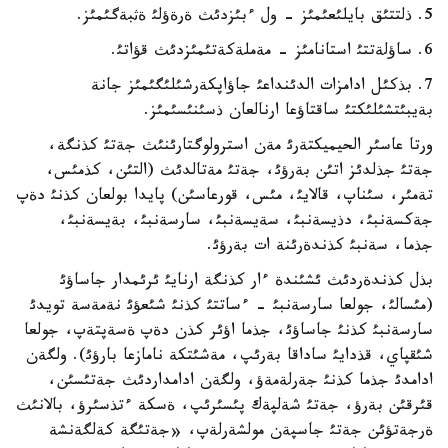
5. ذلتتئق بايلئعئمئز - ول ءبئزدئث ةرةؤلئ ةثبةگئمئز.
6. ساؤلةتتئ استانامئز - مةملةكةتئمئزدئث قؤاتئ.
7. بذكئل ادامزات الدئنداعئ جاؤاپكةرشئلئگئمئز جانة
بةيبئتشئلئكتئ ساقتاؤعا ارنالعان ذسئنئسئمئز.
ورتا عاسئر الحيميكتةرئ مةن استرولوگتارئنئث جةتئ كذنگة،
جةتئ جذلدئز اتئن بةرؤئ، جةتئ مةتالدئث (التئن، كذمئس،
تةمئر، سئناپ، قالايئ، مئس، قورعاسئن) پايدا بولعان كذنئ دةپ
جةكسةنبئ، دذيسةنبئ، سةيسةنبئ، سارسةنبئ، بةيسةنبئ،
جذما، سةنبئ كذندةرئنة ات بةرؤئ.
بذل كذندةردئث ئشئندة ءار كذنگة ارنايئ ئرئمدار جاساؤئ
(مئسالئ، جولعا سارسةنبئ - ءساتتئ كذنئ شئعؤئ نةمةسة تويدئ
سارسةنبئ كذنئ جاساؤئ، جذما اؤئر كذن دةپ ةسةپتةپ، جولعا
شئقپاي، قذدايئ ساداقا بةرئپ، مةشئتكة نامازعا بارؤئ). ولگةن
ادامدئ جذما كذنئ جةرلةمةؤ، ولگةن ادامداردئث جةتئسئن،
قئرقئن بةرؤ، جةتئ شةلپةك پئسئرئپ، ةسكة ءتذسئرؤ، بالانئث
ةرجةتؤئن جةتئ جاسپةن مولشةرلةپ، «جةتئگة كةلگةنشة