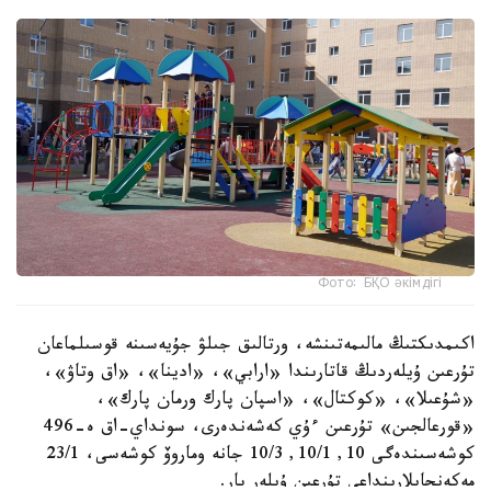
Фото: БҚО әкімдігі
اكىمدىكتىڭ مالىمەتىنشە، ورتالىق جىلۋ جۇيەسىنە قوسىلماعان
تۇرعىن ۇيلەردىڭ قاتارىندا «ارابي»، «ادينا»، «اق وتاۋ»،
«شۇعىلا»، «كوكتال»، «اسپان پارك ورمان پارك»،
«قورعالجىن» تۇرعىن ءۇي كەشەندەرى، سونداي-اق ە-496
كوشەسىندەگى 10, 10/1, 10/3 جانە وماروۆ كوشەسى، 23/1
مەكەنجايلارىنداعى تۇرعىن ۇيلەر بار.