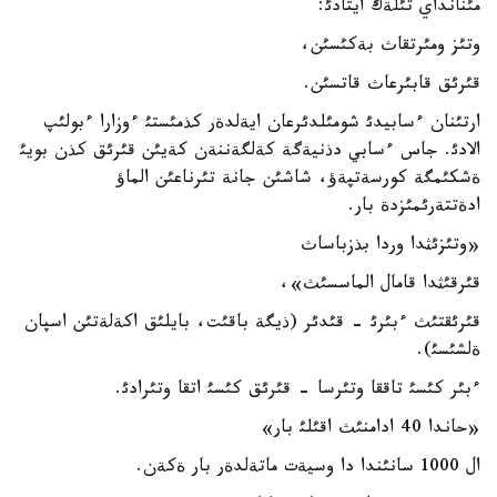
مئنانداي تئلةك ايتادئ:
وتئز ومئرتقاث بةكئسئن،
قئرئق قابئرعاث قاتسئن.
ارتئنان ءسابيدئ شومئلدئرعان ايةلدةر كذمئستئ ءوزارا ءبولئپ
الادئ. جاس ءسابي دذنيةگة كةلگةننةن كةيئن قئرئق كذن بويئ
ةشكئمگة كورسةتپةؤ، شاشئن جانة تئرناعئن الماؤ
ادةتتةرئمئزدة بار.
«وتئزئثدا وردا بذزباساث
قئرقئثدا قامال الماسسئث»،
قئرئقتئث ءبئرئ - قئدئر (ذيگة باقئت، بايلئق اكةلةتئن اسپان
ةلشئسئ).
ءبئر كئسئ تاققا وتئرسا - قئرئق كئسئ اتقا وتئرادئ.
«حاندا 40 ادامنئث اقئلئ بار»
ال 1000 سانئندا دا وسيةت ماتةلدةر بار ةكةن.