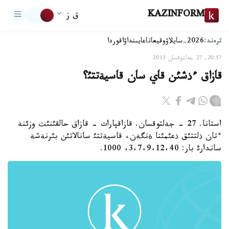
KAZINFORM
ق ز
ترەند:
2026-سايلاۋ
وقيعا
تاعايىنداۋ
اقوردا
20:57, 27 جەلتوقسان 2013
قازاق ءذشئن قاي سان قاسيةتتئ؟
استانا. 27 - جةلتوقسان. قازاقپارات - قازاق حالقئنئث وزئنة
ءتان ذلتتئق ذعئمئنا ةنگةن، قاسيةتتئ سانالاتئن بئرنةشة
ساندارئ بار: 3،7،9،12،40، 1000.