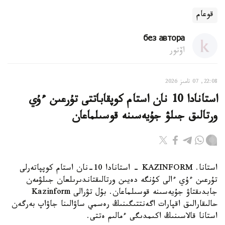
قوعام
без автора
اۆتور
22:08, 07 تامىز 2026
استانادا 10 نان استام كوپقاباتتى تۇرعىن ءۇي
ورتالىق جىلۋ جۇيەسىنە قوسىلماعان
استانا. KAZINFORM - استانادا 10-نان استام كوپپاتەرلى
تۇرعىن ءۇي ءالى كۇنگە دەيىن ورتالىقتاندىرىلعان جىلۋمەن
جابدىقتاۋ جۇيەسىنە قوسىلماعان. بۇل تۋرالى Kazinform
حالىقارالىق اقپارات اگەنتتىگىنىڭ رەسمي ساۋالىنا جاۋاپ بەرگەن
استانا قالاسىنىڭ اكىمدىگى ءمالىم ەتتى.