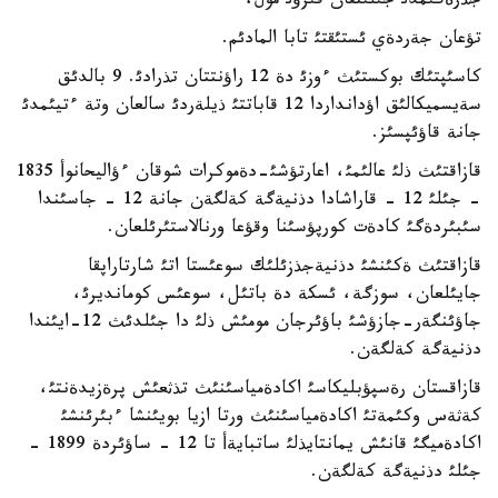
جذرةگئمدئ جئلئتقان قئزؤئ مول،
تؤعان جةردةي ئستئقتئ تابا المادئم.
كاسئپتئك بوكستئث ءوزئ دة 12 راؤنتتان تذرادئ. 9 بالدئق
سةيسميكالئق اؤدانداردا 12 قاباتتئ ذيلةردئ سالعان وتة ءتيئمدئ
جانة قاؤئپسئز.
قازاقتئث ذلئ عالئمئ، اعارتؤشئ-دةموكرات شوقان ءؤاليحانوأ 1835
- جئلئ 12 - قاراشادا دذنيةگة كةلگةن جانة 12 - جاسئندا
سئبئردةگئ كادةت كورپؤسئنا وقؤعا ورنالاستئرئلعان.
قازاقتئث ةكئنشئ دذنيةجذزئلئك سوعئستا اتئ شارتاراپقا
جايئلعان، سوزگة، ئسكة دة باتئل، سوعئس كومانديرئ،
جاؤئنگةر-جازؤشئ باؤئرجان مومئش ذلئ دا جئلدئث 12-ايئندا
دذنيةگة كةلگةن.
قازاقستان رةسپؤبليكاسئ اكادةمياسئنئث تذثعئش پرةزيدةنتئ،
كةثةس وكئمةتئ اكادةمياسئنئث ورتا ازيا بويئنشا ءبئرئنشئ
اكادةميگئ قانئش يمانتايذلئ ساتبايةأ تا 12 - ساؤئردة 1899 -
جئلئ دذنيةگة كةلگةن.