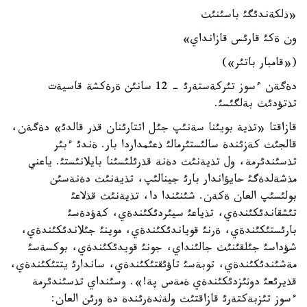
«ذلكةندئگئ باسئنئث
ون ةكئ قارئس قازانداي»
(«قامبار باتئر»)
دةگةن ءسوز تئركةستةرئ - 12 سانئن ةرةكشة قاسيةت
تذتؤدئث بةلگئسئ.
قازاقتا «تذية بويئنا سةنئپ جئل اتتارئنان قذر قالدئ» دةگةن،
قالجئث كةزئندة سالئستئرمالئ ذعئمداردا بار. ةندئ ءبئر
تذسئندئرمة، ول تذيةنئث دةنة قذرئلئسئنا بايلانئستئ. ياعني
مذشةلدةگئ حايؤاندار بارئ جينالئپ، تذيةنئث دةنةسئن
بولئسئپ العان ةكةن. شئنئندا دا، تذيةنئث قذلاعئ
تئشقاندئكئندةي، تذياعئ سيئردئكئندةي، كةؤدةسئ
بارئستئكئندةي، ةرنئ قوياندئكئندةي، موينئ جئلاندئكئندةي،
شؤداسئ جئلقئنئث جالئنداي، جونئ قويدئكئندةي، بوكسةسئ
مةشئندئكئندةي، توبةسئ تاؤئقتئكئندةي، ساندارئ يتتئكئندةي،
قذيرئعئ دوثئزدئكئندةي ةمةس پة!». وسئنداي تذسئندئرمة
ءسوز تئزبةكتةرئ قازاقتئث ولةثدةرئندة دة ورئن العان: