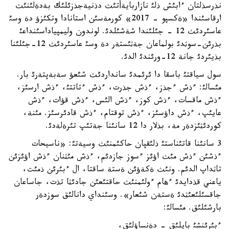
نذرسذلتان ءابئش ذلئ نازاربايةأتئث دذنيةجذزئلئك بةدةلئنئث
ارقاسئندا «ةكسپو - 2017» كورمةسئن استانادا وتكئزؤ دة وسئ
عاسئردئث 12 - جئلئندا شةشئلدئ. لوندون وليمپياداسئنداعئ
بذرئن-سوثدئ بولماعان جةثئستةر دة وسئ عاسئردئث 12-جئلئنا
بذيئردئ جانة 12-ورئندئ الدئ.
سول سياقتئ باسقا دا ئرئمدئ سانداردئث شئعؤ سةبةپتةرئ بار.
مئسالئ: ءذش ءجذز، ءذش جذرت، ءذش ءتاتتئ، ءذش ارسئز،
ءذش ماقسات، ءذش كوز، ءذش الئس، ءذش قؤات، ءذش
عايئپ، ءذش داؤسئز، ءذش توقتام، ءذش قادئرسئز. مئنة،
كوردئثئزدةر مة، بذلار دا 12 سانئنا جةتئپ تئرةلةدئ.
3 سانئنا قاتئناستئ ذلئقپان حاكئمنئث وسيةتئ: «ناسيحات
ءذشئن ءذش مئث اؤئز ءسوز جازدئم، ءذش مئثنان ءذش اؤئزئن
تاثداپ الدئم. ونئث ةكةؤئن ةستة ساقتا، ال ءبئرئن ذمئت،
ياعني قذدايدئ ءهام ءولئمنئث حاقتئعئن جادئثا تذت، جاساعان
جاقسئلئعئثدئ ةستةن شئعار». وسئنداي دانالئق سوزدةر
بارشئلئق. مئسالئ:
ءبئرئنشئ بايلئق - دةنساؤلئق،