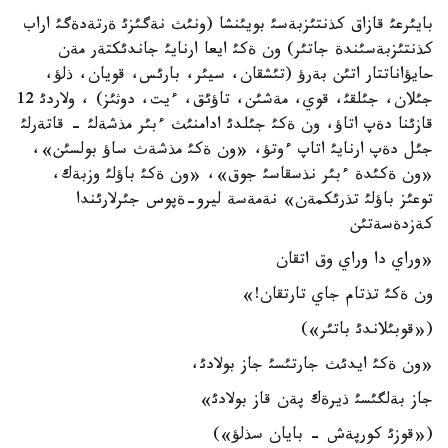
بايئرعئ قازاق كذنتئزبةسئ بويئنشا (ونئث نةگئزئ ةرتةدةگئ اراب
كذنتئزبةسئندة جاتئر) ون ةكئ ايعا ارنايئ جاندئكتةر مةن
حايؤاناتتار اتئن بةرؤ (تئشقان، سيئر، بارئس، قويان، ذلؤ،
جئلان، جئلقئ، قوي، مةشئن، تاؤئق، ءيت، دوثئز) ، ولاردئ 12
قازئنا دةپ اتاؤ، ون ةكئ جئلدئ ادامنئث ءبئر مذشةلئ - قاتةرلئ
جئل دةپ ارنايئ اتاپ ءوتؤ، «ون ةكئ مذشةث ساؤ بولسئن»،
«ون ةكئدة ءبئر نذسقاسئ جوق»، «ون ةكئ باؤلئ وزبةك،
توعئز باؤلئ تذرئكمةن» نةمةسة ليرو-ةپوس جئرلارئندا
كةزدةسةتئن
«وراي دا وراي وق اتقان
ون ةكئ تذتام جاي تارتقان!»
(«قوبئلاندئ باتئر»)
«ون ةكئ ايدئث جارتئسئ جاز بولادئ،
جاز بةلگئسئ ذيرةك پةن قاز بولادئ»
(«قوزئ كورپةش - بايان سذلؤ»)