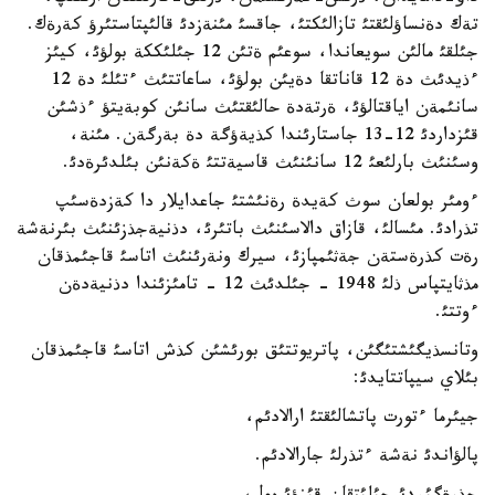
تةك دةنساؤلئقتئ تازالئكتئ، جاقسئ مئنةزدئ قالئپتاستئرؤ كةرةك.
جئلقئ مالئن سويعاندا، سوعئم ةتئن 12 جئلئككة بولؤئ، كيئز
ءذيدئث دة 12 قاناتقا دةيئن بولؤئ، ساعاتتئث ءتئلئ دة 12
سانئمةن اياقتالؤئ، ةرتةدة حالئقتئث سانئن كوبةيتؤ ءذشئن
قئزداردئ 12-13 جاستارئندا كذيةؤگة دة بةرگةن. مئنة،
وسئنئث بارلئعئ 12 سانئنئث قاسيةتتئ ةكةنئن بئلدئرةدئ.
ءومئر بولعان سوث كةيدة رةنئشتئ جاعدايلار دا كةزدةسئپ
تذرادئ. مئسالئ، قازاق دالاسئنئث باتئرئ، دذنيةجذزئنئث بئرنةشة
رةت كذرةستةن جةثئمپازئ، سيرك ونةرئنئث اتاسئ قاجئمذقان
مذثايتپاس ذلئ 1948 - جئلدئث 12 - تامئزئندا دذنيةدةن
ءوتتئ.
وتانسذيگئشتئگئن، پاتريوتتئق بورئشئن كذش اتاسئ قاجئمذقان
بئلاي سيپاتتايدئ:
جيئرما ءتورت پاتشالئقتئ ارالادئم،
پالؤاندئ نةشة ءتذرلئ جارالادئم.