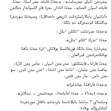
جةردةن تاياق جةرسئث»، «جةتئ قابات جةر استئ، جةتئ
قابات اسپان الةمئ»، جةتئ اتادان بةرئ قئز الئسپاثدار دةگةن.
دانئشپان بابالارئمئزدئث تاريحي داعدئلارئ، وسيةتتئ سوزدةرئ
بذگئنگئ كذندةرگة دة ذلگئ:
«جةتئ جذرتتئث ءتئلئن ءبئل،
جةتئ ءتذرلئ ءئلئم ءبئل».
جةرشارئ بةتئ ماثگئ قوزعالئستا بولاتئن ءئرئ جةتئ تاقتا
بولئكتةرئنةن قذرالعان.
جةتئ قاراما-قايشئلئق: جةر مةن اسپان، جاس پةن كارئ،
جاقسئ مةن جامان، ءتاتتئ مةن اششئ، ءتذن مةن كذن، سؤ
مةن تاس، جاز بةن قئس.
«جةتئ قاراقشئ جذلدئزئ»
«جذت (بةدا) - جةتئ اعايئندئ، جيةنئمةن - سةگئز».
وسئنداي 7 سانئنا بايلانئستئ بئرنةشة ناقئل سوزدةردئ
كةلتئرؤگة بولادئ.