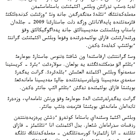
لةبئ ةسئپ تذراتئن وبلئس اكئمئنئث باستاماسئمةن
مةملةكةتتئك ءتئلدئ مةثگةرگةن جانة ونئ ءوزئنئث كذندةلئكتئ
قئزمةتئندة پايدالاناتئن وزگة ذلت جاستارئنا 2009 - جئلدان
باستاپ وبلئستئث مةديسينالئق جانة پةداگوگيكالئق وقؤ
ورئندارئنئث قازاق بولئمدةرئندة وقؤعا وبلئس اكئمئنئث گرانتئ
ءبولئنئپ كةلةدئ ةكةن.
وسئ گرانتتئث ارقاسئندا ون شاقتئ ةتنوس جاستارئ جوعارعئ
ءبئلئم الؤ مذمكئندئگئنة ية بولعان. سولاردئث ءبئرئ - كريستينا
سةمةنوأا وبلئس اكئمئنة العئسئن ءبئلدئردئ. گرانت يةگةرئ
سةمةي مةديسينا ؤنيأةرسيتةتئندة جالپئ مةديسينا ماماندئعئ
بويئنشا قازاق بولئمئندة تةگئن ءبئلئم الئپ جاتئر ةكةن.
گرانت يةگةرلةرئنئث الدئ جوعارعئ وقؤ ورنئن تامامداپ، وزدةرئ
تاثداعان ماماندئق بويئنشا قئزمةت ةتئپ جاتئر.
وبلئس اكئمئ وسئنداي باستاما كوتةرؤ ءذشئن پرةزيدةنتتةن
رذقسات سذراماعان شئعار. بذل اكئمنئث انا ءتئلئمئز - قازاق
تئلئنة - اتا زاثئمئزدا كورسةتئلگةن - مةملةكةتتئك تئلگة