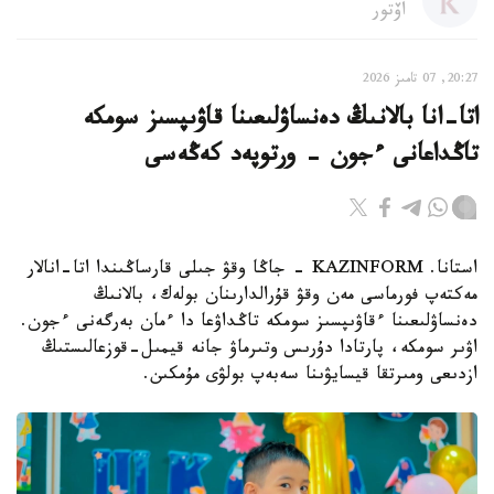
اۆتور
20:27, 07 تامىز 2026
اتا-انا بالانىڭ دەنساۋلىعىنا قاۋىپسىز سومكە
تاڭداعانى ءجون - ورتوپەد كەڭەسى
استانا. KAZINFORM - جاڭا وقۋ جىلى قارساڭىندا اتا-انالار
مەكتەپ فورماسى مەن وقۋ قۇرالدارىنان بولەك، بالانىڭ
دەنساۋلىعىنا ءقاۋىپسىز سومكە تاڭداۋعا دا ءمان بەرگەنى ءجون.
اۋىر سومكە، پارتادا دۇرىس وتىرماۋ جانە قيمىل-قوزعالىستىڭ
ازدىعى ومىرتقا قيسايۋىنا سەبەپ بولۋى مۇمكىن.