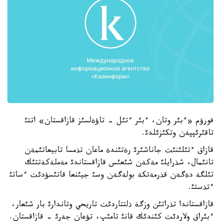
فورؤم «ءبئر وتان، ءبئر ءتئل - تاؤةلسئز قازاقستان» اتتئ
تاقئرئپپةن وتكئزئلدئ.
قازاق ءتئلئنئث جاناشئرئ رةتئندة ماعان تذمسا تابيعاتئمةن
تانئمال، شذرايلئ مةكةن شئعئس قازاقستاندئ مةملةكةتتئك
تئلگة دةگةن قذرمةتكة بولةگةن وسئ جيئنعا قاتئسؤدئث ءساتئ
ءتذستئ.
قازاقستاندا تذراتئن وزگة ذلتتاردئث تاريحي وتاندارئ بار شئعار،
ءبئراق ولاردئث كئندئك قانئ تامئپ، تؤعان جةرئ - قازاقستان.