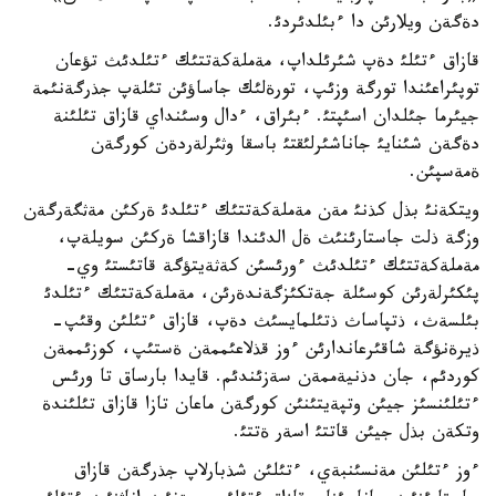
دةگةن ويلارئن دا ءبئلدئردئ.
قازاق ءتئلئ دةپ شئرئلداپ، مةملةكةتتئك ءتئلدئث تؤعان
توپئراعئندا تورگة وزئپ، تورةلئك جاساؤئن تئلةپ جذرگةنئمة
جيئرما جئلدان اسئپتئ. ءبئراق، ءدال وسئنداي قازاق تئلئنة
دةگةن شئنايئ جاناشئرلئقتئ باسقا وثئرلةردةن كورگةن
ةمةسپئن.
ويتكةنئ بذل كذنئ مةن مةملةكةتتئك ءتئلدئ ةركئن مةثگةرگةن
وزگة ذلت جاستارئنئث ةل الدئندا قازاقشا ةركئن سويلةپ،
مةملةكةتتئك ءتئلدئث ءورئسئن كةثةيتؤگة قاتئستئ وي-
پئكئرلةرئن كوسئلة جةتكئزگةندةرئن، مةملةكةتتئك ءتئلدئ
بئلسةث، ذتپاساث ذتئلمايسئث دةپ، قازاق ءتئلئن وقئپ-
ذيرةنؤگة شاقئرعاندارئن ءوز قذلاعئممةن ةستئپ، كوزئممةن
كوردئم، جان دذنيةممةن سةزئندئم. قايدا بارساق تا ورئس
ءتئلئنسئز جيئن وتپةيتئنئن كورگةن ماعان تازا قازاق تئلئندة
وتكةن بذل جيئن قاتتئ اسةر ةتتئ.
ءوز ءتئلئن مةنسئنبةي، ءتئلئن شذبارلاپ جذرگةن قازاق