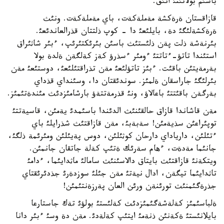
باسئم بولاتئنئ انئق.
قازاقستان ةرةكشة مةملةكةت، باي مةملةكةت. ونئث
ةرةكشةلئگئ دة، بايلئعئ دا - كوپ ذلتتان قذرالعاندئعئ.
بئرنةشة ذلت پةن ذلئستئث باسئن بئرئكتئرئپ، ءبئر شاثئراق
استئندا تاتؤ-ءتاتتئ ءومئر ءسذرؤ كةز كةلگةن ةلدة بولا
بةرمةيتئن باقئت. ءبئز تاتؤلئعئ مةن تذراقتئلئعئ، دوستئعئ مةن
بئرلئگئ جاراسقان ةلمئز. سوندئقتان دا، وسئنداي قذداي
بةرگةن باقئتتئ باعالاؤ، ونئ قذرمةتتةؤ بارشامئزدئث مئندةتئمئز.
مةن قاشاندا قازاق حالقئنئث الدئندا باسئمدئ يةمئن، قاسيةتتئ
توپئراعئن سذيةمئن! سةبةبئ، مةن قازاقتئث شذرايلئ باي
ءتئلئن، دارياداي دارحان كوثئلئن، دوس پةيئلئن ومئرئمة ذلگئ،
جانئما مةدةت، ءهام سةرئك ةتئپ كةلة جاتقان جانمئن.
ويتكةنئ قازاقتئث بايتاق دالاسئنئث سامالئ ماثدايئما، ءدامئ
تاثدايئما تيگةن، ادال نيةتئ مةن جئلئ سوزدةرئ جذدئرئقتاي
جذرةگئمنئث تورئنةن ورئن العان پةرزةنتئمئن!
ةلباسئمئز كةلةشةگئمئزدئث كةلئستئ بولؤئ تةك جاستارعا
بايلانئستئ ةكةنئن ذنةمئ ايتئپ كةلةدئ. مةن دة وسئ ءبئر دانا