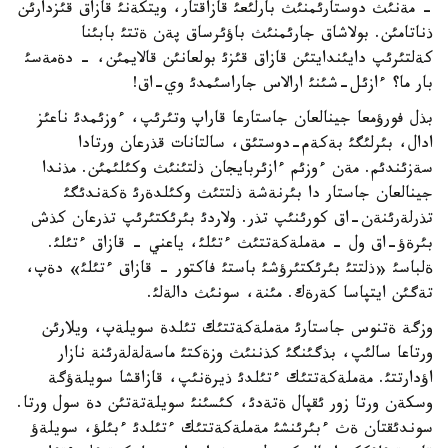
- مةنئث دوستارئمنئث بارلئعئ قازاقتار، ويتكةنئ قازاق قئزدارئن
ذناتامئن. بولاشاق جارئمنئث باؤئرساق پةن ةتتئ بابئنا
كةلتئرئپ دايئندايتئن قازاق قئزئ بولعانئن قالايمئن، - دةمةسئ
بار ما؟ ءازئل-شئنئ ارالاس جاراسئمدئ وي-اق!
بذل فورؤمعا جينالعان جاستارعا قاراپ وتئرئپ، ءوزئمدئ ناعئز
ادال، بئرلئگئ بةكةم-دوستئق، سالتانات قذرعان ورتادا
سةزئندئم. مةن ءوزئم ءازئربايجان ذلتئنئث وكئلئمئن. مذندا
جينالعان جاستار دا بئرنةشة ذلتتئث وكئلدةرئ ةكةندئگئ
تذرلةرئنةن-اق كورئنئپ تذر. ولاردئ بئرئكتئرئپ تذرعان كذش
بئرةؤ-اق ول - مةملةكةتتئث ءتئلئ، ياعني - قازاق ءتئلئ.
ةلباسئ «ذلتتئ بئرئكتئرؤشئ باستئ فاكتور - قازاق ءتئلئ» دةپ،
تةگئن ايتپاسا كةرةك. مئنة، سونئث دالةلئ.
وزگة ةتنوس جاستارئ مةملةكةتتئك تئلدة سويلةپ، ويلارئن
ورتاعا سالئپ، بذگئنگئ كذننئث وزةكتئ ماسةلةلةرئنة نازار
اؤدارتتئ. مةملةكةتتئك ءتئلدئ ذيرةنئپ، قازاقشا سويلةؤگة
وسكةن ورتا زور ئقپال ةتةدئ، كئسئنئ سويلةتةتئن دة سول ورتا.
سوندئقتان ةث ءبئرئنشئ مةملةكةتتئك ءتئلدئ ءبئلؤ، سويلةؤ