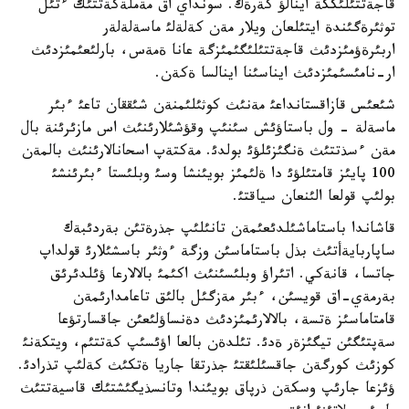
قاجةتتئلئككة اينالؤ كةرةك. سونداي اق مةملةكةتتئك ءتئل
توثئرةگئندة ايتئلعان ويلار مةن كةلةلئ ماسةلةلةر
اربئرةؤمئزدئث قاجةتتئلئگئمئزگة عانا ةمةس، بارلئعئمئزدئث
ار-نامئسئمئزدئث ايناسئنا اينالسا ةكةن.
شئعئس قازاقستانداعئ مةنئث كوثئلئمنةن شئققان تاعئ ءبئر
ماسةلة - ول باستاؤئش سئنئپ وقؤشئلارئنئث اس مازئرئنة بال
مةن ءسذتتئث ةنگئزئلؤئ بولدئ. مةكتةپ اسحانالارئنئث بالمةن
100 پايئز قامتئلؤئ دا ةلئمئز بويئنشا وسئ وبلئستا ءبئرئنشئ
بولئپ قولعا الئنعان سياقتئ.
قاشاندا باستاماشئلدئعئمةن تانئلئپ جذرةتئن بةردئبةك
ساپاربايةأتئث بذل باستاماسئن وزگة ءوثئر باسشئلارئ قولداپ
جاتسا، قانةكي. اتئراؤ وبلئسئنئث اكئمئ بالالارعا ؤئلدئرئق
بةرمةي-اق قويسئن، ءبئر مةزگئل بالئق تاعامدارئمةن
قامتاماسئز ةتسة، بالالارئمئزدئث دةنساؤلئعئن جاقسارتؤعا
سةپتئگئن تيگئزةر ةدئ. تئلدةن بالعا اؤئسئپ كةتتئم، ويتكةنئ
كوزئث كورگةن جاقسئلئقتئ جذرتقا جاريا ةتكئث كةلئپ تذرادئ.
ؤئزعا جارئپ وسكةن ذرپاق بويئندا وتانسذيگئشتئك قاسيةتتئث