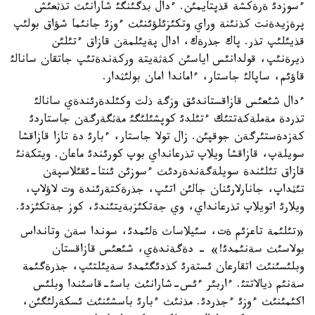
ءسوزدئ ةرةكشة قذپتايمئن. ءدال بذگئنگئ شارانئث تذثعئش
پرةزيدةنت كذنئنة وراي وتكئزئلؤئنئث ءوزئ جانئما شؤاق بولئپ
قذيئلئپ تذر. پاك جذرةك، ادال پةيئلمةن قازاق ءتئلئن
ذيرةنئپ، قولدانئس اياسئن كةثةيتة وركةندةتئپ جاتقان سانالئ
قاؤئم، ساپالئ جاستار، ءاماندا امان بولئثدار.
ءدال شئعئس قازاقستاندئق وزگة ذلت وكئلدةرئندةي سانالئ
تذردة مةملةكةتتئك ءتئلدئ كوپشئلئگئ مةثگةرگةن جاستاردئ
كةزدةستئرگةن جوقپئن. زال تولا جاستار، ءبارئ دة تازا قازاقشا
سويلةپ، قازاقشا ويلاپ تذرعانداي بوپ كورئندئ ماعان. ويتكةنئ
قازاق تئلئندة سويلةگةندةردئث ءسوزئن ئنتا-ئقئلاسپةن
تئثداپ، جانارلارئنان جالئن اتئپ، جذرةكتةرئندة وت لاؤلاپ،
ويلارئ اتويلاپ تذرعانداي، وي جةتكئزبةيتئندئ، كوز جةتكئزدئ.
«تئلئمة تاعزئم ةت، سئيلاساث ةلئمدئ، سوندا سةن وتانداس
بولاسئث سةنئمدئ!» - دةگةندةي، شئعئس قازاقستان
وبلئسئنئث اتقارعان ئستةرئ كذدئگئمدئ سةيئلتئپ، جذرةگئمة
سةنئم ذيالاتتئ. ءاربئر ءئس-شارانئث باسئ-قاسئندا وبلئس
اكئمئنئث ءوزئ ءجذردئ. مذنئث ءبارئ باسشئنئث ئسكةرلئگئن،