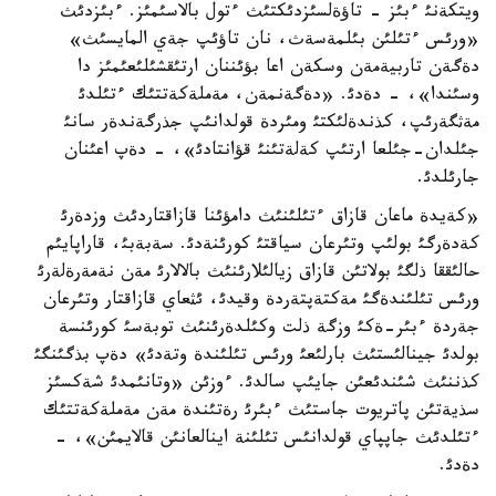
ويتكةنئ ءبئز - تاؤةلسئزدئكتئث ءتول بالاسئمئز. ءبئزدئث
«ورئس ءتئلئن بئلمةسةث، نان تاؤئپ جةي المايسئث»
دةگةن تاربيةمةن وسكةن اعا بؤئننان ارتئقشئلئعئمئز دا
وسئندا»، - دةدئ. «دةگةنمةن، مةملةكةتتئك ءتئلدئ
مةثگةرئپ، كذندةلئكتئ ومئردة قولدانئپ جذرگةندةر سانئ
جئلدان-جئلعا ارتئپ كةلةتئنئ قؤانتادئ»، - دةپ اعئنان
جارئلدئ.
«كةيدة ماعان قازاق ءتئلئنئث دامؤئنا قازاقتاردئث وزدةرئ
كةدةرگئ بولئپ وتئرعان سياقتئ كورئنةدئ. سةبةبئ، قاراپايئم
حالئققا ذلگئ بولاتئن قازاق زيالئلارئنئث بالالارئ مةن نةمةرةلةرئ
ورئس تئلئندةگئ مةكتةپتةردة وقيدئ، ئثعاي قازاقتار وتئرعان
جةردة ءبئر-ةكئ وزگة ذلت وكئلدةرئنئث توبةسئ كورئنسة
بولدئ جينالئستئث بارلئعئ ورئس تئلئندة وتةدئ» دةپ بذگئنگئ
كذننئث شئندئعئن جايئپ سالدئ. ءوزئن «وتانئمدئ شةكسئز
سذيةتئن پاتريوت جاستئث ءبئرئ رةتئندة مةن مةملةكةتتئك
ءتئلدئث جاپپاي قولدانئس تئلئنة اينالعانئن قالايمئن»، -
دةدئ.