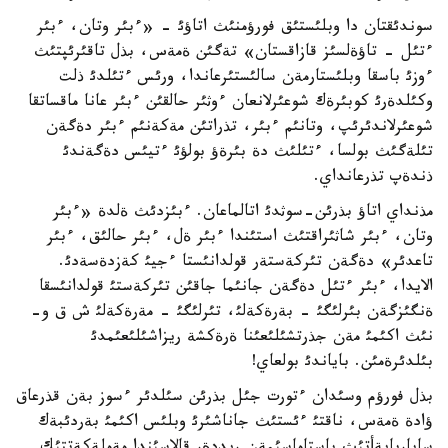
سوندئقتان دا وبلئستئق فورؤمنئث اتاؤئ - «ءبئر وتان، ءبئر
ءتئل - تاؤةلسئز قازاقستان» تةگئن ةمةس، بذل تاقئرئپتئث
ءوزئ باسقا وبلئستارمةن سالئستئرعاندا، ورئس ءتئلدئ ذلت
وكئلدةرئ كوبئرةك شوعئرلانعان ءوثئر حالقئن ءبئر عانا ماقساتقا
شوعئرلاندئرئپ، وتانئم ءبئر، تذراتئن مةكةنئم ءبئر دةگةن
تئلةگئث بولسا، ءتئلئث دة بئرةؤ بولؤئ ءتيئس دةگةندئ
ذندةپ تذرعانداي.
مذنداي اتاؤ بذرئن-سوثدئ اتالماعان. ءبئزدئث ةلدة «ءبئر
وتان، ءبئر شاثئراقتئث استئندا ءبئر ةل، ءبئر حالئق، ءبئر
تاعدئر» دةگةن تئركةستةر قولدانئستا ءجيئ كةزدةسةدئ.
الايدا، ءبئر ءتئل دةگةن جانئما جاقئن تئركةستئ قولدانئسقا
ةنگئزگةن بئرلئگئ - بةرةكةلئ، تئرلئگئ - مةرةكةلئ ش ق و-
نئث اكئمئ مةن جذرتشئلئعئنا ةرةكشة ريزاشئلئعئمدئ
بئلدئرةمئن. باياندئ بولعاي!
بذل فورؤم وسئدان ءتورت جئل بذرئن سئلدئر ءسوز بةن قذرعاق
ؤادة ةمةس، ناقتئ ءئستئث جاناشئرئ وبلئس اكئمئ بةردئبةك