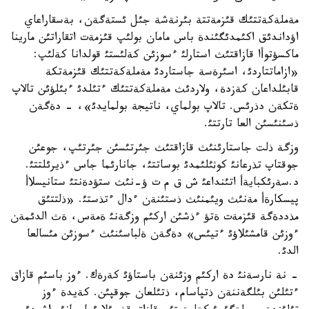
مةملةكةتتئك قئزمةتتة بئرنةشة جئل ئستةگةن، بةسقاراعاي
اؤداندئق اكئمدئگئندة باس مامان بولئپ قئزمةت اتقاراتئن مارينا
ماكسؤتوأا قازاقتئث استارلئ ءسوزئن كةلئستئ قولدانا كةلئپ:
«ازاماتتاردئ، اسئرةسة جاستاردئ مةملةكةتتئك قئزمةتكة
قابئلداعان كةزدة، ولاردئث مةملةكةتتئك ءتئلدئ ءبئلؤئن تالاپ
ةتكةن دذرئس. تالاپ بولماي، ناتيجة بولمايدئ»، - دةگةن
ذسئنئسئن العا تارتتئ.
وزگة ذلت جاستارئنئث قازاقتئث جئرتئسئن جئرتئپ، جوعئن
جوقتاپ تذرعانئ كوثئلئمدئ بوساتتئ، جانارئما جاس ءذيرئلتتئ.
د.سةرئكبايةأ اتئنداعئ ش ق م ت ؤ-نئث ستؤدةنتئ ستانيسلاأ
پيسكارةأ مةنئث ويئمنئث ذستئنةن ءدال ءتذستئ. «ذلتتئق
مذددةگة قئزمةت ةتؤ ءذشئن اركئم وزگةنئ ةمةس، ةث الدئمةن
ءوزئن قامشئلاؤئ ءتيئس» دةگةن ةلباسئنئث ءسوزئن مئسالعا
الدئ.
- نة نارسةنئ دة اركئم وزئنةن باستاؤئ كةرةك. ءوز باسئم قازاق
ءتئلئن بئلگةننةن ذتپاسام، ذتئلعان جوقپئن. كةيدة ءوز