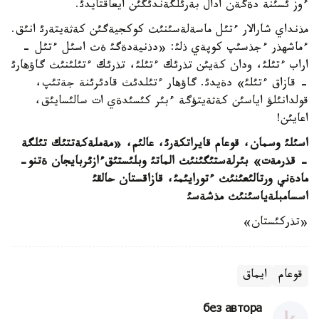
ءوز ئسئنة دةگةن ادال بةرئلگةندئگئن ايعاقتايدئ.
مذنداي شارالار ءتئل ماسةلةسئنئث كوكجيةگئن كةثةيتةرئ انئق.
ءماشهذر ءجذسئپ كوپةي ذلئ: «دذنيةدةگئ ةث اسئل ءتئل -
اراب ءتئلئ، ودان كةيئن تذرئك ءتئلئ، تذرئك ءتئلئنئث گاؤهارئ
- قازاق ءتئلئ» دةيدئ. گاؤهار ءتئلدئث قادئرئنة جةتئپ،
قولدانئلؤ اياسئن كةثةيتؤگة ءبئر كئسئدةي ات سالئسايئق،
اعايئن!
اسئلئ وسمان، قوعام قايراتكةرئ، عالئم،
«
مةملةكةتتئك تئلگة
-
قذرمةت
»
بئرلةستئگئنئث الماتئ وبلئستئقءازئربايجان ةتنو
-
مادةني ورتالئعئنئث ءتورايئمئ، قازاقستان حالقئ
اسسامبلةياسئنئث مذشةسئ
«تذركئستان»
قوعام
ايماق
без автора