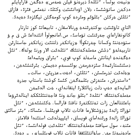
«نيةت بولسا، ءتئلدئ ذيرةنؤ قيئن ةمةس» دةگةن قاراپايئم
دذكةن ساتؤشئسئ، ذلان اؤدانئنئث وكئلئ، نةمئس قئزئ، قازاق
ءتئلئن ةركئن ءبئلؤئم ومئردة كوپ كومةگئن تيگئزدئ دةيدئ.
التاي تاؤئنئث بوكتةرئندة ورنالاسقان، تابيعاتئ كوز تارتار
كاتونقاراعاي جةرئنئث تؤماسئ، س.امانجولوأ اتئنداعئ ش ق م ؤ
ستؤدةنتئ وكسانا چةرتكوأا «زياتكةر ذلتتئث زياتكةر جاستارئن
تاربيةلةؤ ءذشئن مةملةكةتتئك ءتئلدئث الار ورنئ بولةك. ءتئل
دةگةندة ايتاتئن ماسةلة كوپ قوي، ءبئراق ويئمداعئ
ذسئنئستارئمدئ سئزدةرمةن بولئسسةم دةيمئن. بئرئنشئدةن،
«ةلدئث تذرمئسئن، ءتئلئن، ادةت-عذرپئن، سالت-
ءداستذرئن، مئنةزئن بئلمةگةن كئسئ كوشتئ باستاپ جذرة
المايدئ» دةپ ذلت زيالئلارئ ايتقانداي، ةث الدئمةن
مةملةكةتتئك ءتئلدئ ءبئلؤ جانة ونئ قاجةتتئلئككة اينالدئرؤعا
باعئتتالعان زاث تةتئكتةرئ ناقتئ قارالسا. ةكئنشئدةن، ءتئل
تؤرالئ زاثدئ بذزؤشئلارعا قاتاث تالاپ قويئلسا. مئسالئ، ءبئز سالئق
تؤرالئ زاثدئ ورئنداماي قويساق، ايئپپذلدئث استئندا قالامئز.
مئنة، سول سياقتئ مةملةكةتتئك ءتئلدئث قولدانئسئ، ءتئل
مادةنيةتئ مةن ساؤاتتئلئققا قاتاث تالاپ قويئلسا»، - دةدئ.