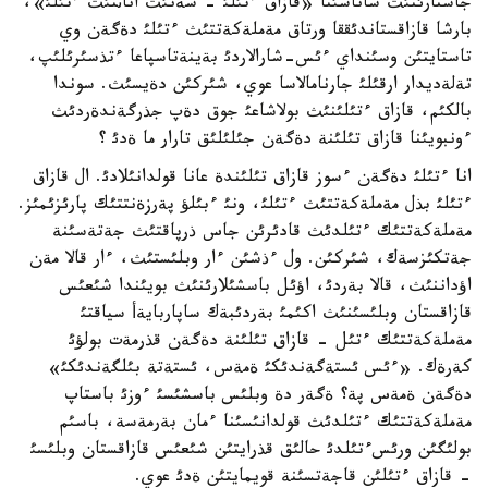
جاستارئنئث ساناسئنا «قازاق ءتئلئ - سةنئث اناثنئث ءتئلئ»،
بارشا قازاقستاندئققا ورتاق مةملةكةتتئث ءتئلئ دةگةن وي
تاستايتئن وسئنداي ءئس-شارالاردئ بةينةتاسپاعا ءتذسئرئلئپ،
تةلةديدار ارقئلئ جارنامالاسا عوي، شئركئن دةيسئث. سوندا
بالكئم، قازاق ءتئلئنئث بولاشاعئ جوق دةپ جذرگةندةردئث
ءونبويئنا قازاق تئلئنة دةگةن جئلئلئق تارار ما ةدئ ؟
انا ءتئلئ دةگةن ءسوز قازاق تئلئندة عانا قولدانئلادئ. ال قازاق
ءتئلئ بذل مةملةكةتتئث ءتئلئ، ونئ ءبئلؤ پةرزةنتتئك پارئزئمئز.
مةملةكةتتئك ءتئلدئث قادئرئن جاس ذرپاقتئث جةتةسئنة
جةتكئزسةك، شئركئن. ول ءذشئن ءار وبلئستئث، ءار قالا مةن
اؤداننئث، قالا بةردئ، اؤئل باسشئلارئنئث بويئندا شئعئس
قازاقستان وبلئسئنئث اكئمئ بةردئبةك ساپاربايةأ سياقتئ
مةملةكةتتئك ءتئل - قازاق تئلئنة دةگةن قذرمةت بولؤئ
كةرةك. «ءئس ئستةگةندئكئ ةمةس، ئستةتة بئلگةندئكئ»
دةگةن ةمةس پة؟ ةگةر دة وبلئس باسشئسئ ءوزئ باستاپ
مةملةكةتتئك ءتئلدئث قولدانئسئنا ءمان بةرمةسة، باسئم
بولئگئن ورئسءتئلدئ حالئق قذرايتئن شئعئس قازاقستان وبلئسئ
- قازاق ءتئلئن قاجةتسئنة قويمايتئن ةدئ عوي.