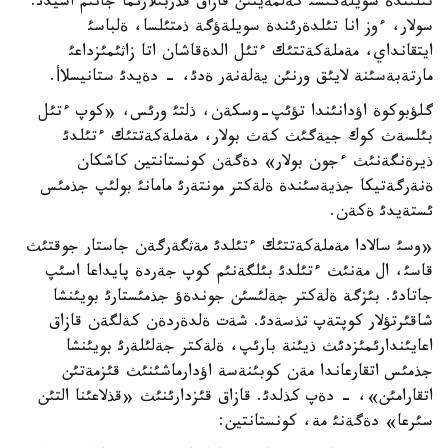
تئلئندة سويلةگئسئ كةلمةيتئن قازاق قذربئلارئما جانئم اشيدئ.
سولار، ءوز انا تئلدةرئندة سويلةؤگة ذمتئلسا، ةلباسئ
ايتقانداي، مةملةكةتتئك ءتئل الدةقاشان اتا زاثئمئزداعئ
مارتةبةسئنة لايئق ورنئن يةلةنةر ةدئ، - دةيدئ ستانيسلاأ.
گلؤبوكوة اؤدانئندا تؤئپ-وسكةن، ذلتئ ورئس، «كوپ ءتئل
بئلسةث كوك جيةگئث كةث بولار، مةملةكةتتئك ءتئلدئ
ذيرةنگةنئث ءجون بولار» دةگةن كونستانتين كاشكان
ةنةرگةتيكا جذيةسئندة ةلةكتر مونتةرئ مامانئ بولئپ جذمئس
ئستةيدئ ةكةن.
«وسئ سالادا مةملةكةتتئك ءتئلدئ مةثگةرگةن جاستار جوقتئث
قاسئ، ال مةنئث ءتئلدئ بئلگةنئم كوپ جةردة پايداعا اسئپ
جاتادئ. بئزگة ةلةكتر جةلئسئن جوندةؤ جذمئستارئ بويئنشا
شاقئرتؤلار كوپتةپ تذسةدئ. شةت ةلدةردةن كةلگةن قازاق
اعايئندارئمئزدئث ذيئنة بارئپ، ةلةكتر جةلئلةرئ بويئنشا
جذمئس اتقارعاندا مةن كوبئنةسة اؤدارماشئنئث قئزمةتئن
اتقارامئن»، - دةپ كذلدئ. قازاق قئزدارئنئث «قذلاعئنا التئن
سئرعا» دةگةنئ مة، كونستانتين: