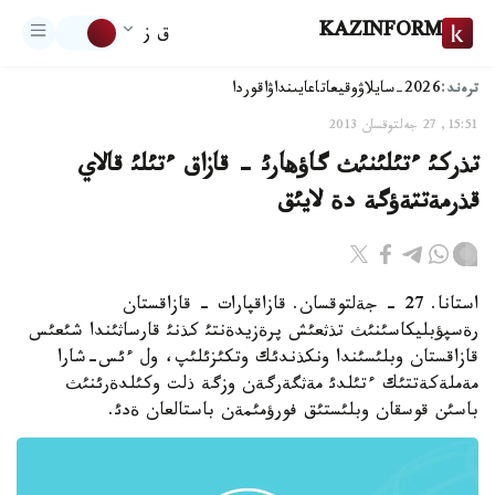
KAZINFORM
ق ز
ترەند:
2026-سايلاۋ
وقيعا
تاعايىنداۋ
اقوردا
15:51, 27 جەلتوقسان 2013
تذركئ ءتئلئنئث گاؤهارئ - قازاق ءتئلئ قالاي
قذرمةتتةؤگة دة لايئق
استانا. 27 - جةلتوقسان. قازاقپارات - قازاقستان
رةسپؤبليكاسئنئث تذثعئش پرةزيدةنتئ كذنئ قارساثئندا شئعئس
قازاقستان وبلئسئندا ونكذندئك وتكئزئلئپ، ول ءئس-شارا
مةملةكةتتئك ءتئلدئ مةثگةرگةن وزگة ذلت وكئلدةرئنئث
باسئن قوسقان وبلئستئق فورؤمئمةن باستالعان ةدئ.