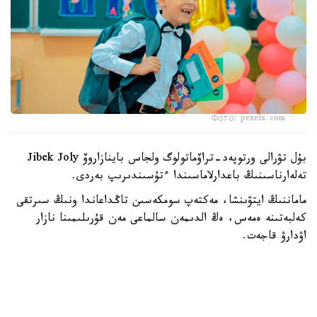
Фото: pexels.com
بۇل تۋرالى ورتوپەد-تراۆماتولوگ ولجاس باينازاروۆ Jibek Joly
تەلەارناسىنىڭ باعدارلاماسىندا ءتۇسىندىرىپ بەردى.
ماماننىڭ ايتۋىنشا، مەكتەپ سومكەسىن تاڭداعاندا ونىڭ سىرتقى
كەلبەتىنە ەمەس، ەڭ الدىمەن سالماعى مەن قۇرىلىمىنا نازار
اۋدارۋ قاجەت.
- باستاۋىش سىنىپ وقۋشىلارىنىڭ بوس سومكەسى 600-800
گرامنان اسپاۋى كەرەك. ورتا جانە جوعارى سىنىپ وقۋشىلارى
ءۇشىن ءبىر كەلىگە دەيىن بولعانى دۇرىس. يىققا اسىلاتىن
باۋىنىڭ ەنى كەمىندە 5-6 سانتيمەتر بولۋى قاجەت. سونداي-