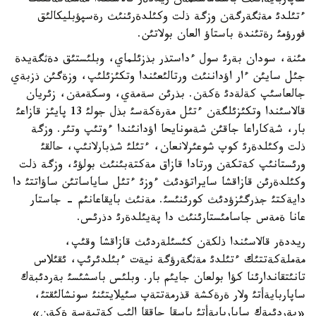
ساپاربايةأتئث باستاماسئمةن ريددةر قالاسئندا مةملةكةتتئك
ءتئلدئ مةثگةرگةن وزگة ذلت وكئلدةرئنئث رةسپؤبليكالئق
فورؤمئ رةتئندة باستاؤ العان بولاتئن.
مئنة، سودان بةرئ سول ءداستذر بذزئلماي، وبلئستئق دةثگةيدة
جئل سايئن ءار اؤداننئث ورتالئعئندا وتكئزئلئپ، وزةگئن ذزبةي
جالعاسئپ كةلةدئ ةكةن. بذرئن سةمةي، وسكةمةن، زئريان
قالاسئندا وتكئزئلگةن ءتئل مةرةكةسئ بذل جولئ 13 پايئز قازاعئ
بار، شةكاراعا جاقئن شةمونايحا اؤدانئندا ءوتئپ وتئر. وزگة
ذلت وكئلدةرئ كوپ شوعئرلانعان، ءتئلئ شذبارلانئپ، حالقئ
ورئستانئپ كةتكةن ورتادا قازاق مةكتةبئنئث بولؤئ، وزگة ذلت
وكئلدةرئن قازاقشا سايراتؤدئث ءوزئ ءتئل ساياساتئن ساؤاتتئ دا
دايةكتئ جذرگئزؤدئث كورئنئسئ. مةنئث بايقاعانئم - جاستار
عانا ةمةس جاسامئستارئنئث دا پةيئلدةرئ دذرئس.
ريددةر قالاسئندا ذلكةن كئسئلةردئث قازاقشا وقئپ،
مةملةكةتتئك ءتئلدئ مةثگةرؤگة نيةت ءبئلدئرئپ، ئقئلاس
تانئتقاندارئنا كؤا بولعان جايئم بار. وبلئس باسشئسئ بةردئبةك
ساپاربايةأتئ ولار ةرةكشة قذرمةتتةپ سئيلايتئنئ سونشالئقتئ،
«بةردئبةك ساپاربايةأتئ باسقا جاققا الئپ كةتپةسة ةكةن»