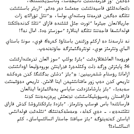
دةگةن ءوز قذرمةتئنئث ناتيجةسئ، وتانسذيگئشتئك،
ذلتجاندئلئق قاسيةتئنئث جةمئسئ دةر ةدئم. ءاربئر باسشئنئث
تئلگة دةگةن قذرمةتئ وسئنداي بولسا، «ءتئل تؤرالئ» زاث
جاريالانعان جيئرما ءتورت جئل ئشئندة قازاق ءتئلئ كذندةلئكتئ
قولدانئسقا قاجةتتئ تئلگة اينالارئ ءسوزسئز ةدئ. امال نة؟!
نة نارسةنئ دة اركئم وزئنةن باستاؤئ كةرةك قوي، سونئ باستاي
الماي وتئرمئز عوي، توثئرةگئمئزگة جاؤتةثدةپ.
فورؤمدا العاشقئلاردئث ءبئرئ بولئپ ءسوز العان تذرعئندارئنئث
56 پايئزئن وزگة ذلت وكئلدةرئ قذرايتئن بورودؤليحا اؤدانئنئث
ازاماتئ رؤستام ششةربينين: «ءبئز ءذشئن بذگئنگئ كذن ةرةكشة
تاريحي كذن دةپ زور ماقتانئشپةن ايتا الامئن. تاريحي دةؤئمنئث
سةبةبئ، ءبئز بارشامئزدئث ساياسي يدةالئمئزعا اينالعان
قازاقستان رةسپؤبليكاسئنئث تذثعئش پرةزيدةنتئ كذنئ
قارساثئندا باس قوسئپ وتئرمئز. ءبئزدئ بئرئكتئرؤشئ كذش قازاق
تئلئندة»، - دةي كةلة، «مةملةكةتتئك ءتئلدئث قولدانئس
اياسئن كةثةيتؤگة ءبئز سياقتئ جاستار اتسالئسپاساق، كئم
اتسالئسادئ؟