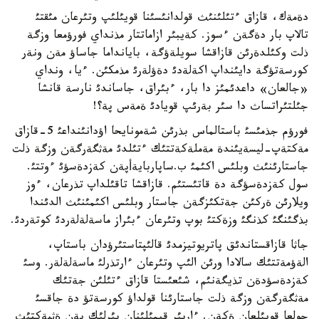
دةمةك، قازاق ءتئلئنئث قولدانئسئنا قويئلئپ وتئرعان مئقتئ
تالاپ بار دةگةن ءسوز. كةيبئر ازاماتتار مذنداي فورؤمعا وزگة
ذلت وكئلدةرئن قازاقشا سويلةؤگة، بايانداما جاساؤ مةن ونةر
كورسةتؤگة دايئنداپ اكةلةدئ دةؤلةرئ مذمكئن. ءيا، ونداي
«جالعان» داعدئمئز دا بار، ءبئراق، جاساندئ نارسة قانشا
جئلتئراتساث دا سئر بةرئپ قويادئ ةمةس پة؟!
فورؤم جذمئسئ باستالماس بذرئن شةمونايحا اؤدانئنداعئ 5-قازاق
مةكتةپ-ليسةيئندة مةملةكةتتئك ءتئلدئ مةثگةرگةن وزگة ذلت
جاستارئنئث وبلئس اكئمئ ب.ساپاربايةأپةن كةزدةسؤئ ءوتتئ.
سول كةزدةسؤگة دة قاتئستئم. قازاقشا تاقئلداپ تذرعان، ءوز
ويلارئن ةركئن جةتكئزگةن جاستار وبلئس اكئمئنئث الدئندا
بذگئنگئ كذنگئ وزةكتئ بوپ وتئرعان ءبئراز ماسةلةلةردئ كوتةردئ.
جاثا قازاقستاندئق پاتريوتيزمدئ قالئپتاستئرؤدان باستاپ،
الةؤمةتتئك سالادا ورئن الئپ وتئرعان ءارتذرلئ ماسةلةلةر. وسئ
كةزدةسؤدةن تذيگةنئم، شئعئستا قازاق ءتئلئن جةتئك
مةثگةرگةن وزگة ذلت جاستارئنا قولداؤ كورسةتؤ دة جاقسئ
جولعا قويئلعان ةكةن. ءاربئر قيمئلئنان بئرلئك پةن ةثبةكتئث