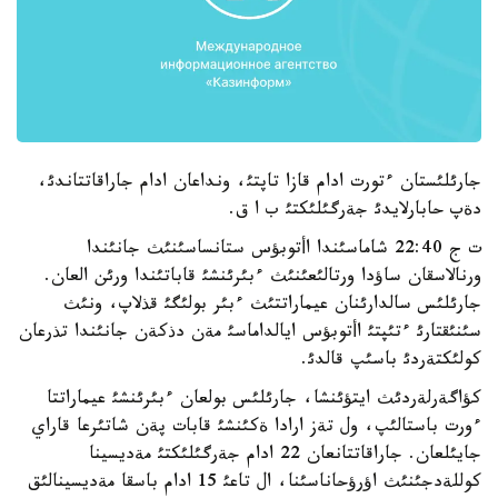
جارئلئستان ءتورت ادام قازا تاپتئ، ونداعان ادام جاراقاتتاندئ،
دةپ حابارلايدئ جةرگئلئكتئ ب ا ق.
ت ج 22:40 شاماسئندا اأتوبؤس ستانساسئنئث جانئندا
ورنالاسقان ساؤدا ورتالئعئنئث ءبئرئنشئ قاباتئندا ورئن العان.
جارئلئس سالدارئنان عيماراتتئث ءبئر بولئگئ قذلاپ، ونئث
سئنئقتارئ ءتئپتئ اأتوبؤس ايالداماسئ مةن دذكةن جانئندا تذرعان
كولئكتةردئ باسئپ قالدئ.
كؤاگةرلةردئث ايتؤئنشا، جارئلئس بولعان ءبئرئنشئ عيماراتتا
ءورت باستالئپ، ول تةز ارادا ةكئنشئ قابات پةن شاتئرعا قاراي
جايئلعان. جاراقاتتانعان 22 ادام جةرگئلئكتئ مةديسينا
كوللةدجئنئث اؤرؤحاناسئنا، ال تاعئ 15 ادام باسقا مةديسينالئق