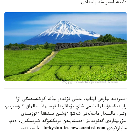
دامىنە اسەر ەتە باستادى.
Фото: tawatchai prakobkit/Alamy
اسىرەسە جازعى اپتاپ، جىلى تۇندەر جانە كوكتەمدەگى اۋا
رايىنىڭ قۇبىلمالىلىعى شاي بۇتالارىنا قوسىمشا سالماق ءتۇسىرىپ
وتىر. عالىمدار ماسەلەنى شەشۋ ءۇشىن ىستىققا ءتوزىمدى
سۇرىپتاردى گەنومدىق ادىستەرمەن ىرىكتەۋگە كىرىسكەن، دەپ
حابارلايدى turkystan.kz newscientist.com-عا سىلتەمە