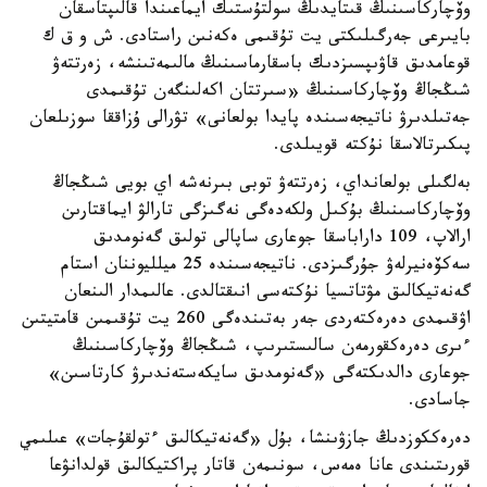
وۆچاركاسىنىڭ قىتايدىڭ سولتۇستىك ايماعىندا قالىپتاسقان
بايىرعى جەرگىلىكتى يت تۇقىمى ەكەنىن راستادى. ش و ق ك
قوعامدىق قاۋىپسىزدىك باسقارماسىنىڭ مالىمەتىنشە، زەرتتەۋ
شىڭجاڭ وۆچاركاسىنىڭ «سىرتتان اكەلىنگەن تۇقىمدى
جەتىلدىرۋ ناتيجەسىندە پايدا بولعانى» تۋرالى ۇزاققا سوزىلعان
پىكىرتالاسقا نۇكتە قويىلدى.
بەلگىلى بولعانداي، زەرتتەۋ توبى بىرنەشە اي بويى شىڭجاڭ
وۆچاركاسىنىڭ بۇكىل ولكەدەگى نەگىزگى تارالۋ ايماقتارىن
ارالاپ، 109 داراباسقا جوعارى ساپالى تولىق گەنومدىق
سەكۆەنيرلەۋ جۇرگىزدى. ناتيجەسىندە 25 ميلليوننان استام
گەنەتيكالىق مۋتاتسيا نۇكتەسى انىقتالدى. عالىمدار الىنعان
اۋقىمدى دەرەكتەردى جەر بەتىندەگى 260 يت تۇقىمىن قامتيتىن
ءىرى دەرەكقورمەن سالىستىرىپ، شىڭجاڭ وۆچاركاسىنىڭ
جوعارى دالدىكتەگى «گەنومدىق سايكەستەندىرۋ كارتاسىن»
جاسادى.
دەرەككوزدىڭ جازۋىنشا، بۇل «گەنەتيكالىق ءتولقۇجات» عىلىمي
قورىتىندى عانا ەمەس، سونىمەن قاتار پراكتيكالىق قولدانۋعا