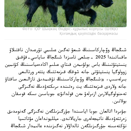
Фото: ҚХР Шыңжаң Өндіріс-құрылыс корпусы (ШӨҚК)
Қоғамдық қауіпсіздік басқармасы
شىڭجاڭ وۆچاركاسىنىڭ شىعۋ تەگىن عىلىمي تۇرعىدان ناقتىلاۋ
ماقساتىندا 2025 -جىلعى تامىزدا شىڭجاڭ ساياسي-قۇقىق
ينستيتۋتىنىڭ باس بولۋىمەن قىتاي عىلىم اكادەمياسىنىڭ كۋنمين
زوولوگيا ينستيتۋتى جانە شوقك قىزمەتتىك يتتەر ورتالىعى
بىرلەسىپ، «شىڭجاڭ وۆچاركاسىنىڭ تۇقىمدىق تازالىعىن ساقتاۋ
جانە ولاردى قىزمەتتىك يت رەتىندە ىرىكتەۋدىڭ نەگىزگى
تەحنولوگيالارىن ازىرلەۋ مەن قولدانۋ» جوباسىن ىسكە قوسقان
بولاتىن.
جۋىردا اتالعان جوبا اياسىندا جۇرگىزىلگەن نەگىزگى گەنومدىق
زەرتتەۋدىڭ ناتيجەلەرى جاريالاندى. ميلليونداعان مۋتاتسيا
نۇكتەسىنە جۇرگىزىلگەن تالداۋلار نەگىزىندە عالىمدار شىڭجاڭ