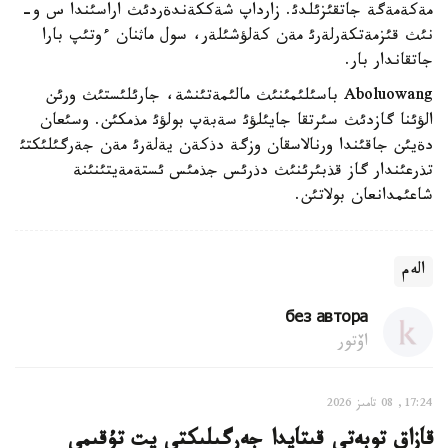
مةكةمةگة جاتقئزئلدئ. زارداپ شةككةندةردئث اراسئندا س و-
نئث قئزمةتكةرلةرئ مةن كةلؤشئلةر، سول ماثنان ءوتئپ بارا
جاتقاندار بار.
Aboluowang باسئلئمئنئث مالئمةتئنشة، جارئلئستئث ورئن
الؤئنا گازدئث سئرتقا جايئلؤئ سةبةپ بولؤئ مذمكئن. وسئعان
دةيئن جاقئندا ورنالاسقان وزگة دذكةن يةلةرئ مةن جةرگئلئكتئ
تذرعئندار گاز قذبئرئنئث دذرئس جذمئس ئستةمةيتئنئنة
شاعئمدانعان بولاتئن.
الەم
без автора
اۆتور
17:24, 08 تامىز 2026
قازاق توبەتى قىتايدا جەرگىلىكتى يت تۇقىمى