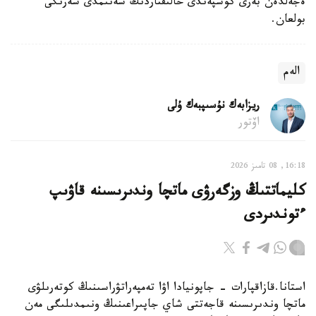
ەجەلدەن بەرى كوشپەندى حالىقتاردىڭ سەنىمدى سەرىگى
بولعان.
الەم
ريزابەك نۇسىپبەك ۇلى
اۆتور
16:18, 08 تامىز 2026
كليماتتىڭ وزگەرۋى ماتچا وندىرىسىنە قاۋىپ
ءتوندىردى
استانا.قازاقپارات - جاپونيادا اۋا تەمپەراتۋراسىنىڭ كوتەرىلۋى
ماتچا وندىرىسىنە قاجەتتى شاي جاپىراعىنىڭ ونىمدىلىگى مەن