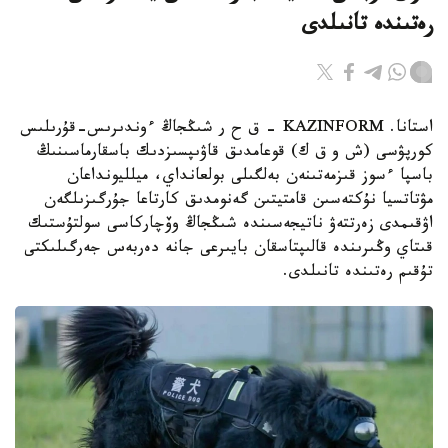
رەتىندە تانىلدى
استانا. KAZINFORM – ق ح ر شىڭجاڭ ءوندىرىس-قۇرىلىس
كورپۋسى (ش و ق ك) قوعامدىق قاۋىپسىزدىك باسقارماسىنىڭ
باسپا ءسوز قىزمەتىنەن بەلگىلى بولعانداي، ميلليونداعان
مۋتاتسيا نۇكتەسىن قامتيتىن گەنومدىق كارتاعا جۇرگىزىلگەن
اۋقىمدى زەرتتەۋ ناتيجەسىندە شىڭجاڭ وۆچاركاسى سولتۇستىك
قىتاي وڭىرىندە قالىپتاسقان بايىرعى جانە دەربەس جەرگىلىكتى
تۇقىم رەتىندە تانىلدى.