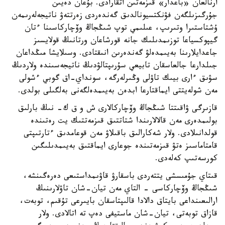
ارنالعان «باعدار» قىزمەتىن اتقارادى. بۇعان دەيىن
جۇرگىزىلگەن فۋنكتسيونالدىق گەندەردى زەرتتەۋ ناتيجەلەرىمەن
ۇشتاستىرا وتىرىپ، عىلىمي توپ شىڭجاڭ وۆچاركاسىنا ءتان
گيپوكسياعا توزىمدىلىك جانە قورشاعان ورتانىڭ قولايسىز
جاعدايلارىنا بەيىمدەلۋ گەندەرىن انىقتادى. وسىلايشا مىڭداعان
جىلدارعا جالعاسقان تابيعي سۇرىپتالۋدىڭ ناتيجەسىندە ولاردىڭ
سۋىق ءارى بيىك تاۋلى وڭىرلەرگە، سونداي-اق گوبي ءشولى
مەن شولەيتتى ايماقتارعا ابدەن بەيىمدەلگەنى بەلگىلى بولدى.
قازىرگى ۋاقىتتا شىڭجاڭ وۆچاركالارى ش و ق ك- نىڭ بارلىق
بولىمدەرى مەن قالالارىندا شتاتتىق قىزمەتتىك يت رەتىندە
قولدانىلادى. ولار شەكارالىق باقىلاۋ مەن قوعامدىق ءتارتىپتى
قامتاماسىز ەتۋ قىزمەتىندە جوعارى ايماقتىق بەيىمدىلىگىن
كورسەتىپ كەلەدى.
قىتاي جۇمىسشى يتتەردى باسقارۋ قاۋىمداستىعى دەرەگىنشە،
شىڭجاڭ وۆچاركاسى - التاي مەن تيان-شان تاۋلارىنىڭ
ارالىعىنداعى بايتاق دالادا قالىپتاسقان بايىرعى تۇقىم، توبەت،
قازاق توبەتى، تيان-شان ماستيفى دەپ تە اتالادى. ولار