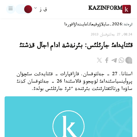
KAZINFORM
ق ز
ترەند:
2026-سايلاۋ
وقيعا
تاعايىنداۋ
اقوردا
08:24, 27 جەلتوقسان 2013
قئتايداعئ جارئلئس: بئرنةشة ادام اجال قذشتئ
استانا. 27 - جةلتوقسان. قازاقپارات - قئتايدئث سئچؤان
پروأينسياسئنداعئ لؤچجوؤ قالاسئندا 26 - جةلتوقسان كذنئ
ساؤدا ورتالئقتارئنئث بئرئندة ءئرئ جارئلئس بولدئ.