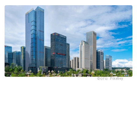
Фото: Pixabay
ەسەسىنە يەنگە شاققاندا دوللاردىڭ قۇنى ءتۇستى. بۇلاي بولارىن
ا ق ش بىلمەي وتىرعان جوق. ءبىراق اق ءۇي جاپونداردى
نەعىپ جارىلقاپ قالدى؟ يەنگە نەگە ءباس تىكتى؟ بۇل ۋاقىتشا
جاعداي ما؟ يەننىڭ كەيىنگى جاعداي قالاي بولماق؟
ا ق ش قارجى ءمينيسترىنىڭ قويىن داپتەرىندەگى مىنا جازباسى