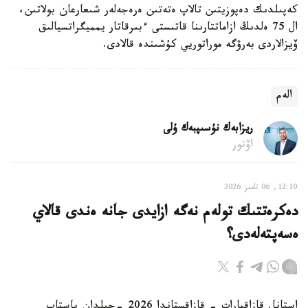
كەپىلدىك دەپوزيتىن تالاپ ەتەتىن ەرەجەلەر شىعارعان بولاتىن،
ال 75 ەلدىڭ ازاماتتارىنا قاتىستى ءبىرقاتار يمميگراتسيالىق
ۆيزالاردى بەرۋگە موراتوريي كۇشىندە قالادى.
الەم
ريزابەك نۇسىپبەك ۇلى
اۆتور
12:10, 06 تامىز 2026
دەكرەتتىك تولەم نەگە ازايدى جانە ەندى قالاي
ەسەپتەلەدى؟
استانا. قازاقپارات - قازاقستاندا 2026 -جىلدان باستاپ