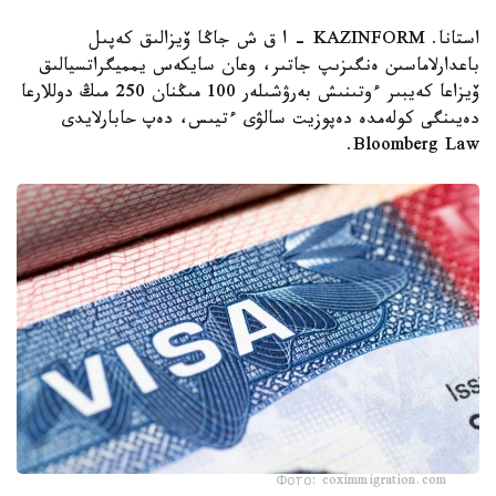
استانا. KAZINFORM – ا ق ش جاڭا ۆيزالىق كەپىل
باعدارلاماسىن ەنگىزىپ جاتىر، وعان سايكەس يمميگراتسيالىق
ۆيزاعا كەيبىر ءوتىنىش بەرۋشىلەر 100 مىڭنان 250 مىڭ دوللارعا
دەيىنگى كولەمدە دەپوزيت سالۋى ءتيىس، دەپ حابارلايدى
Bloomberg Law.
Фото: coximmigration.com