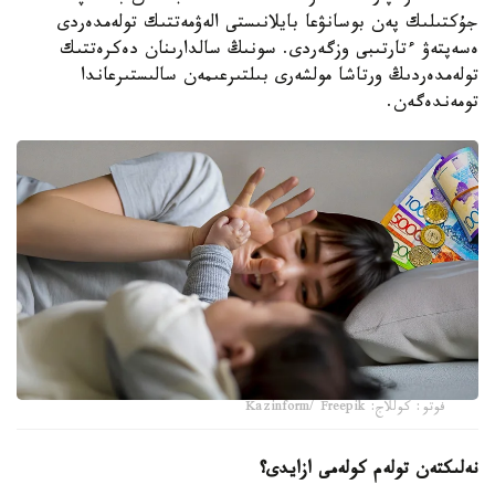
جۇكتىلىك پەن بوسانۋعا بايلانىستى الەۋمەتتىك تولەمدەردى
ەسەپتەۋ ءتارتىبى وزگەردى. سونىڭ سالدارىنان دەكرەتتىك
تولەمدەردىڭ ورتاشا مولشەرى بىلتىرعىمەن سالىستىرعاندا
تومەندەگەن.
فوتو: كوللاج: Kazinform/ Freepik
نەلىكتەن تولەم كولەمى ازايدى؟