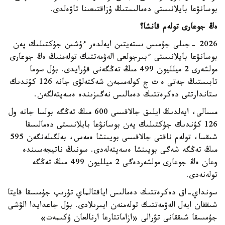
بوسانۋعا بايلانىستى دەمالىستىڭ ۇزاقتىعىنا تاۋەلدى.
ەڭ جوعارى تولەم قانشا؟
2026 -جىلى جۇمىس ىستەيتىن ايەلدەر ءۇشىن جۇكتىلىك پەن
بوسانۋعا بايلانىستى ءبىرجولعى الەۋمەتتىك تولەمنىڭ ەڭ جوعارى
مولشەرى 2 ميلليون 499 مىڭ تەڭگەنى قۇرايدى. بۇل سوما
تابىستىڭ جەتى ە ت ج كولەمىمەن شەكتەلۋى جانە 126 كۇندىك
ستاندارتتى دەكرەتتىك دەمالىس نەگىزىندە ەسەپتەلگەن.
مىسالى، ايەلدىڭ ايلىق جالاقىسى 600 مىڭ تەڭگە بولسا جانە ول
126 كۇندىك جۇكتىلىك پەن بوسانۋعا بايلانىستى دەمالىسقا
شىقسا، تولەم ناقتى جالاقىسى بويىنشا ەمەس، بەلگىلەنگەن 595
مىڭ تەڭگە شەگى بويىنشا ەسەپتەلەدى. سونىڭ ناتيجەسىندە
وعان ەڭ جوعارى مولشەردەگى 2 ميلليون 499 مىڭ تەڭگە
تولەنەدى.
سونداي-اق دەكرەتتىك دەمالىس اياقتالماي تۇرىپ جۇمىسقا قايتا
شىققان ايەل الەۋمەتتىك تولەمنەن ايىرىلادى. بۇل جاعدايدا الۋشى
جۇمىسقا شىققانى تۋرالى «ازاماتتارعا ارنالعان ۇكىمەت»