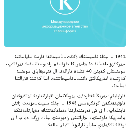
1942 - جئلئ ناسيستئك ذگئت-ناسيحاتقا قارسئ ساياساتتئ
جذرگئزؤ ماقساتئندا «امةريكا داؤئسئ» راديوستانسئسئ قذرئلئپ،
سوعئستان كةيئن 40 تئلدة تارالدئ. ال قئرعيقاباق سوعئسئ
كةزئندة امةريكالئق ذگئت-ناسيحاتتئث اسا كذشتئ قذرالئنا
اينالدئ.
قاراپايئم امةريكالئقتاردئث بذرمالانعان اقپاراتتاردئ تذتئنؤئنان
قاؤئپتةنگةن كونگرةسس 1948 - جئلئ سميت-مؤندت زاثئن
قابئلداپ، ا ق ش تذرعئندارئنا مةملةكةتتئك دةپارتامةنتكة
«امةريكا داؤئسئ»، «ازاتتئق راديوسئ» جانة وزگة دة ب ا ق
ارقئلئ تئكةلةي حابار تاراتؤعا تئيئم سالدئ.