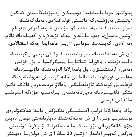
پيلوتتىق جوبا باستاپقىدا دومينيكان رەسپۋبليكاسىنان كەلگەن
ءوتىنىش بەرۋشىلەرگە قاتىستى قولدانىلادى. مەملەكەتتىك
دەپارتامەنتتىڭ مالىمەتىنشە، كونسۋلدىق قىزمەتكەرلەر «قوعام
ءۇشىن ماسىل» دەپ سانالعان جەكە تۇلعالاردان كەپىلدىك تالاپ
ەتە الادى. كەپىلدىك سوماسى ءاربىر جاعدايعا جەكە انىقتالادى.
ا ق ش مەملەكەتتىك دەپارتامەنتىنىڭ وكىلى توممي پيگوتتتىڭ
مالىمدەۋىنشە، «قۇراما شتاتتارىنا يمميگراتسيا - بۇل قۇقىق
ەمەس، ارتىقشىلىق». ول باعدارلاما الەۋمەتتىك قاۋىپسىزدىك
جەلىسىن قورعاۋعا باعىتتالعانىن جانە ءوتىنىش بەرۋشىلەردىڭ
قوعامدىق كومەككە تاۋەلدىلىگىن باعالاۋ ەرەجەلەرىن قاتاڭداتاتىن
ىشكى قاۋىپسىزدىك دەپارتامەنتىمەن بىرلەسىپ جۇزەگە اسىرىلىپ
جاتقانىن قوستى.
جاڭا باعدارلاما ترامپ اكىمشىلىگى ەنگىزگەن باسقا شەكتەۋلەردى
تولىقتىرىپ وتىر. ا ق ش مەملەكەتتىك دەپارتامەنتى بۇعان دەيىن
«ۆ» كاتەگوريالى تۋريستىك جانە ىسكەرلىك ۆيزالارعا ءوتىنىش
بەرگەن كەيبىر ادامدار ءۇشىن 20 مىڭ ا ق ش دوللارىنا دەيىنگى