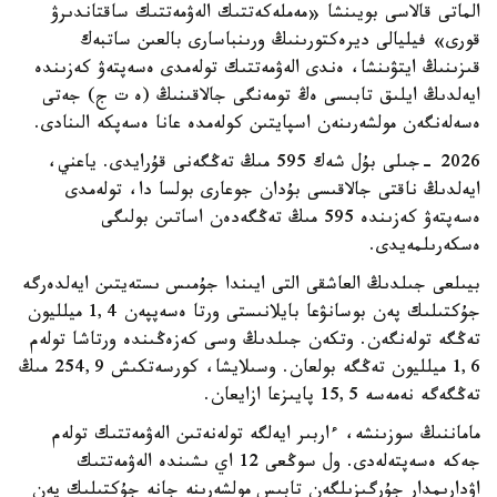
الماتى قالاسى بويىنشا «مەملەكەتتىك الەۋمەتتىك ساقتاندىرۋ
قورى» فيليالى ديرەكتورىنىڭ ورىنباسارى بالعىن ساتبەك
قىزىنىڭ ايتۋىنشا، ەندى الەۋمەتتىك تولەمدى ەسەپتەۋ كەزىندە
ايەلدىڭ ايلىق تابىسى ەڭ تومەنگى جالاقىنىڭ (ە ت ج) جەتى
ەسەلەنگەن مولشەرىنەن اسپايتىن كولەمدە عانا ەسەپكە الىنادى.
2026 -جىلى بۇل شەك 595 مىڭ تەڭگەنى قۇرايدى. ياعني،
ايەلدىڭ ناقتى جالاقىسى بۇدان جوعارى بولسا دا، تولەمدى
ەسەپتەۋ كەزىندە 595 مىڭ تەڭگەدەن اساتىن بولىگى
ەسكەرىلمەيدى.
بيىلعى جىلدىڭ العاشقى التى ايىندا جۇمىس ىستەيتىن ايەلدەرگە
جۇكتىلىك پەن بوسانۋعا بايلانىستى ورتا ەسەپپەن 1,4 ميلليون
تەڭگە تولەنگەن. وتكەن جىلدىڭ وسى كەزەڭىندە ورتاشا تولەم
1,6 ميلليون تەڭگە بولعان. وسىلايشا، كورسەتكىش 254,9 مىڭ
تەڭگەگە نەمەسە 15,5 پايىزعا ازايعان.
ماماننىڭ سوزىنشە، ءاربىر ايەلگە تولەنەتىن الەۋمەتتىك تولەم
جەكە ەسەپتەلەدى. ول سوڭعى 12 اي ىشىندە الەۋمەتتىك
اۋدارىمدار جۇرگىزىلگەن تابىس مولشەرىنە جانە جۇكتىلىك پەن