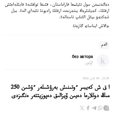
دةگةنمةن سول تئيئمعا قاراماستان، قئسقا تولقئندئ قابئلداعئش
ارقئلئ، كةيئنئرةك ينتةرنةت ارقئلئ راديونئ تئثداي الدئ. بذل
شةكتةؤ بيئل الئنئپ تاستالدئ.
«الاش ايناسئ» گازةتئ
الەم
без автора
اۆتور
12:39, 06 تامىز 2026
ا ق ش كەيبىر ءوتىنىش بەرۋشىلەر ءۇشىن 250
مىڭ دوللارعا دەيىن ۆيزالىق دەپوزيتتەر ەنگىزدى