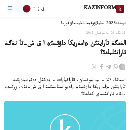
KAZINFORM
ق ز
ترەند:
2026-سايلاۋ
وقيعا
تاعايىنداۋ
اقوردا
22:11, 26 جەلتوقسان 2013
الةمگة تارايتئن «امةريكا داؤئسئ» ا ق ش-تا نةگة
تاراتئلمادئ؟
استانا. 27 - جةلتوقسان. قازاقپارات - بذكئل دذنيةجذزئنة
تارايتئن «امةريكا داؤئسئ» راديو ستانسئسئ ا ق ش-تئث وزئندة
نةگة تاراتئلماي كةلدئ؟