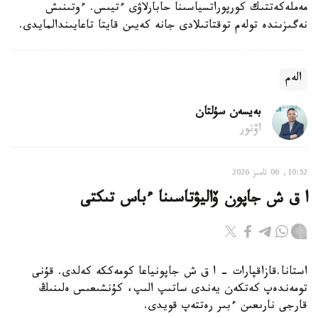
مەملەكەتتىك كورپوراتسياسىنا حابارلاۋى ءتيىس. ءوتىنىش
نەگىزىندە تولەم توقتاتىلادى جانە كەيىن قايتا تاعايىندالمايدى.
الەم
بەيسەن سۇلتان
اۆتور
10:52, 06 تامىز 2026
ا ق ش جاپون ۆاليۋتاسىنا ءباس تىكتى
استانا.قازاقپارات - ا ق ش جاپونياعا كومەككە كەلدى. قۇنى
تومەندەپ كەتكەن يەندى ساتىپ الىپ، كۇنشىعىس ەلىنىڭ
قارجى نارىعىن ءبىر رەتتەپ قويدى.