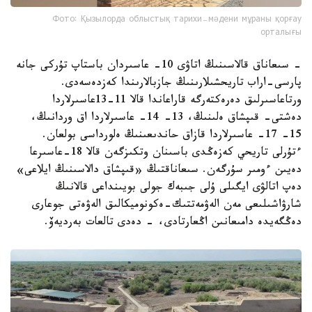
Фото: Қызылорда облыстық тарихи-мәдени мұраны қорғау
орталығы
- سىعاناق قالاسىنىڭ اتاۋى 10- عاسىردان باستاپ تۇركى جانە
پارسى-اراب تاريحشىلارىنىڭ جازبالارىندا كەزدەسەدى.
ورتاعاسىرلىق دەرەكتەرگە قاراعاندا قالا 11-13عاسىرلاردا
دەشتى- قىپشاق ەلىنىڭ، 13- 14- عاسىرلاردا اق وردانىڭ،
15- 17- عاسىرلاردا قازاق حاندىعىنىڭ ەلورداسى بولعان.
ءتۇرلى تاريحي كەزەڭدى باسىنان وتكىزگەن قالا 18-عاسىرعا
دەيىن ءومىر سۇرگەن. سىعاناقتىڭ «قىپشاق دالاسىنىڭ ايلاعى»
دەپ اتالۋى ايگىلى ۇلى جىبەك جولى بويىنداعى قالانىڭ
شارۋاشىلىعى مەن الەۋمەتتىك-ەكونوميكالىق الەۋەتى جوعارى
دەڭگەيدە دامىعانىن اڭعارتادى، - دەدى تالعات بەرديەۆ.