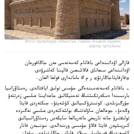
Фото: Қызылорда облыстық тарихи-мәдени мұраны
қорғау орталығы
قازالى اۋدانىنداعى باقاتام كەسەنەسى مەن جاڭاقورعان
اۋدانىنداعى سىعاناق قالاشىعىن قالپىنا كەلتىرۋدى
«قازقايتاجاڭارتۋ» ر م ك ماماندارى قولعا العان.
- باقاتام كەسەنەسىندەگى جۇمىس تولىق اياقتالدى. رەستاۆراسيا
بارىسىندا ەسكەرتكىشتىڭ تەحنيكالىق جاعدايىنا عىلىمي زەرتتەۋ
جۇرگىزىلدى. كونسترۋكسيالىق كۇشەيتۋ، جىكتەردى قايتا
وڭدەۋ، جوعالعان ساۋلەتتىك بولشەكتەردى عىلىمي نەگىزدە
تولىقتىرۋ جانە تاريحي ماتەريالعا سايكەس رەستاۆراتسيالىق
كىرپىشپەن قايتا قالاۋ جۇمىسى ورىندالدى. سونىمەن قاتار
كۇمبەزدىڭ قورعانىش سىلاق قاباتى جاڭارتىلدى. سۋدان