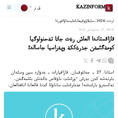
KAZINFORM
ق ز
ترەند:
2026-سايلاۋ
وقيعا
تاعايىنداۋ
اقوردا
05:32, 27 جەلتوقسان 2013
قازاقستاندا العاش رةت جاثا تةحنولوگيا
كومةگئمةن جذرةككة وپةراسيا جاسالدئ
استانا. 27 - جةلتوقسان. قازاقپارات - ةدؤارد سين وسئدان
بئرنةشة كذن بذرئن ءوزئنئث ناؤقاس ةكةنئن بئلمةگةن.
تةكسةرؤ بارئسئندا عذمئرئنئث ساناؤلئ كذنئ قالعانئ انئقتالعان.