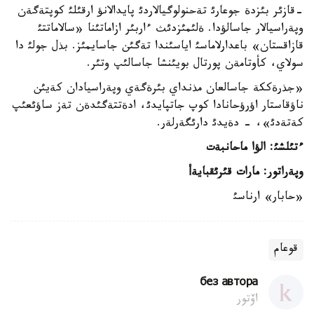
-قازئر بئزدة جوعارئ تةحنولوگيالاردئ پايدالانؤ ارقئلئ كوپتةگةن
وپةراسيالار جاسالؤدا. ةلئمئزدئث ءاربئر ازاماتئنا «سالاماتتئ
قازاقستان» باعدارلاماسئ اياسئندا تةگئن جاسايمئز. بذل جولئ دا
سولاي، كأوتامةن پورتال بويئنشا جاسالئپ وتئر.
«جذرةككة جاسالعان مذنداي بئرةگةي وپةراسيادان كةيئن
ناؤقاستار اؤرؤحانادا كوپ جاتپايدئ، ادةتتةگئدةن تةز ساؤئعئپ
كةتةدئ»، - دةيدئ دارئگةرلةر.
ءتئلشئ
:
الؤا ماحانبةت
وپةراتور
:
مارات قئرئقبايةأ
«حابار» ارناسئ
قوعام
без автора
اۆتور