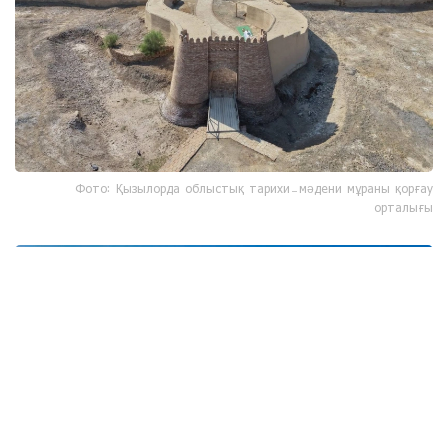
Фото: Қызылорда облыстық тарихи-мәдени мұраны қорғау
орталығы