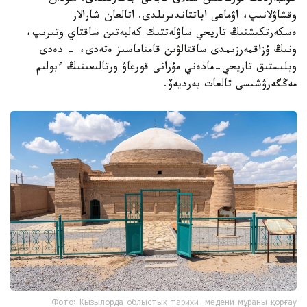
وقشاۋلانىپ، اۋماعى اباتتاندىرىلدى. اتالعان شارالار
ەسكەرتكىشتىڭ تاريحي ساۋلەتتىك كەلبەتىن ساقتاي وتىرىپ،
ونىڭ ۇزاقمەرزىمدى ساقتالۋىن قامتاماسىز ەتەدى، - دەدى
وبلىستىق تاريحي-مادەني مۇرانى قورعاۋ ورتالىعىنىڭ ءبولىم
مەڭگەرۋشىسى تالعات بەرديەۆ.
Фото: Қызылорда облыстық тарихи-мәдени мұраны қорғау