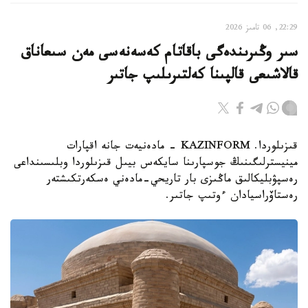
22:29, 06 تامىز 2026
سىر وڭىرىندەگى باقاتام كەسەنەسى مەن سىعاناق
قالاشىعى قالپىنا كەلتىرىلىپ جاتىر
قىزىلوردا. KAZINFORM - مادەنيەت جانە اقپارات
مينيسترلىگىنىڭ جوسپارىنا سايكەس بيىل قىزىلوردا وبلىسىنداعى
رەسپۋبليكالىق ماڭىزى بار تاريحي-مادەني ەسكەرتكىشتەر
رەستاۆراسيادان ءوتىپ جاتىر.