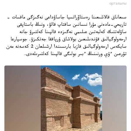
орталығы
سىعاناق قالاشىعىنا رەستاۆراتسيا جاساۋداعى نەگىزگى ماقسات -
تاريحي-مادەني مۇرا نىسانىن ساقتاپ قالۋ، ونىڭ باستاپقى
ساۋلەتتىك كەلبەتىن عىلىمي نەگىزدە قالپىنا كەلتىرۋ جانە
ارحەولوگيالىق قۇندىلىعىن بولاشاق ۇرپاققا جەتكىزۋ. جوسپارعا
سايكەس ارحەولوگيالىق قازبا بارىسىندا ارشىلعان 2 كەسەنە مەن
تۇرعىن ءۇي ورنىنىڭ ءبىر بولىگى قالپىنا كەلتىرىلەدى.