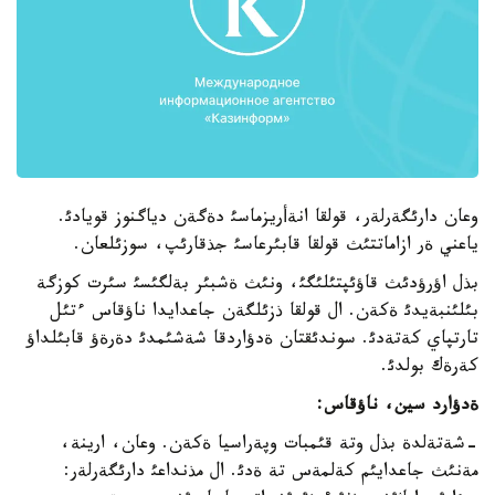
وعان دارئگةرلةر، قولقا انةأريزماسئ دةگةن دياگنوز قويادئ.
ياعني ةر ازاماتتئث قولقا قابئرعاسئ جذقارئپ، سوزئلعان.
بذل اؤرؤدئث قاؤئپتئلئگئ، ونئث ةشبئر بةلگئسئ سئرت كوزگة
بئلئنبةيدئ ةكةن. ال قولقا ذزئلگةن جاعدايدا ناؤقاس ءتئل
تارتپاي كةتةدئ. سوندئقتان ةدؤاردقا شةشئمدئ دةرةؤ قابئلداؤ
كةرةك بولدئ.
ةدؤارد سين، ناؤقاس
:
-شةتةلدة بذل وتة قئمبات وپةراسيا ةكةن. وعان، ارينة،
مةنئث جاعدايئم كةلمةس تة ةدئ. ال مذنداعئ دارئگةرلةر: