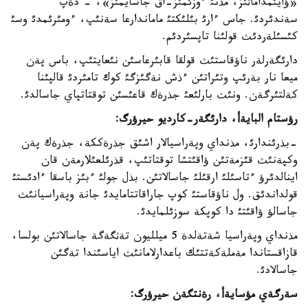
«ؤايئمداماثئز، مذنئ ءوزئمئز-اق جاسايمئز»، - دةپ
سةندئردئ. جاس ءارئ بئلئكتئ ماماندارعا سةنئپ، ءومئرئمدئ وسئ
كئسئلةردئث قولئنا تاپسئردئم.
دارئگةرلةر ناؤقاستئث قولقا قابئرعاسئن نئعايتئپ، باس پةن
ميعا نار بةرئپ وتئراتئن ءذش نةگئزگئ كوك تامئردئ قالپئنا
كةلتئرگةن. ونئث بارلئعئ جذرةك قاعئسئن توقتاتپاي جاسالدئ.
رؤستام البايةأ، دارئگةر
-
كارديو حيرؤرگ
:
-بذرئندارئ، مذنداي وپةراسيالار اشئق جذرةككة، جذرةك پةن
وكپةنئث قئزمةتئن ؤاقئتشا توقتاتئپ، قذرئلعئلارمةن قان
اينالدئرؤ ءتاسئلئ ارقئلئ جاسالاتئن. بذل جولئ ءبئز باسقا ءادئستئ
قولداندئق. ول ناؤقاستئ كوپ جاراقاتتامايدئ جانة وپةراسيانئث
جاسالؤ ؤاقئتئ دا كوپكة سوزئلمايدئ.
مذنداي وپةراسيا شةتةلدة 5 ميلليون تةثگةگة جاسالاتئن بولسا،
قازاقستاندا مةملةكةتتئك باعدارلامانئث اياسئندا تةگئن
جاسالادئ.
سةرگةي مؤسايةأ، رةنتگةن حيرؤرگ
: