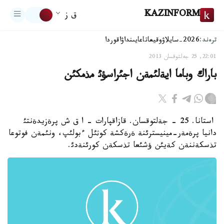
KAZINFORM
ق ز
ترەند:
2026-سايلاۋ
وقيعا
تاعايىنداۋ
اقوردا
22:01, 25 جەلتوقسان 2013
باراك وباما ايةلئمةن اجئراسؤئ مذمكئن
استانا. 25 - جةلتوقسان. قازاقپارات - ا ق ش پرةزيدةنتئ
دانيا پرةمةر-مينيسترئنة ةرةكشة كوثئل ءبولئپ، ونئمةن فوتوعا
تذسكةننةن كةيئن ؤشئعا تذسكةن كورئنةدئ.