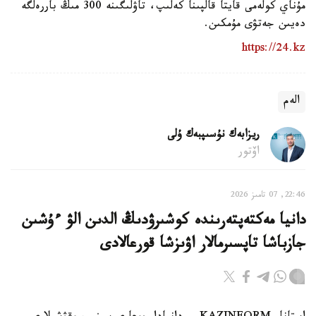
مۇناي كولەمى قايتا قالپىنا كەلىپ، تاۋلىگىنە 300 مىڭ باررەلگە
دەيىن جەتۋى مۇمكىن.
https://24.kz
الەم
ريزابەك نۇسىپبەك ۇلى
اۆتور
22:46, 07 تامىز 2026
دانيا مەكتەپتەرىندە كوشىرۋدىڭ الدىن الۋ ءۇشىن
جازباشا تاپسىرمالار اۋىزشا قورعالادى