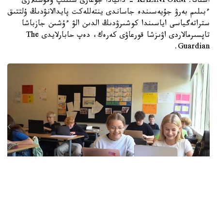
استانا. KAZINFORM - دانيادا جوعارى سىنىپ وقۋشىلارى
ءبىلىم بەرۋ جۇيەسىندە جاساندى ينتەللەكت پايدالانۋدىڭ ۇلتتىق
ستراتەگياسى اياسىندا كوشىرۋدىڭ الدىن الۋ ءۇشىن جازباشا
تاپسىرمالاردى اۋىزشا قورعاۋى كەرەك، دەپ حابارلايدى The
Guardian.
Фото: Euronews