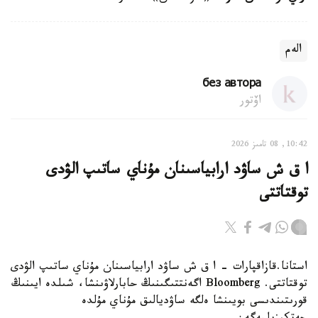
الەم
без автора
اۆتور
10:42, 08 تامىز 2026
ا ق ش ساۋد ارابياسىنان مۇناي ساتىپ الۋدى
توقتاتتى
استانا.قازاقپارات - ا ق ش ساۋد ارابياسىنان مۇناي ساتىپ الۋدى
توقتاتتى. Bloomberg اگەنتتىگىنىڭ حابارلاۋىنشا، شىلدە ايىنىڭ
قورىتىندىسى بويىنشا ەلگە ساۋديالىق مۇناي مۇلدە