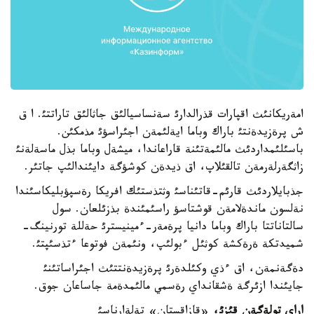
امةريكانئث اقپارات قذرالدارئ سةنساسيالئق جاثالئق تاراتتئ. ا ق
ش پرةزيدةنتئ باراك وباما ايةلئمةن اجئراسؤئ مذمكئن.
باسئلئمداردئث مالئمةتئنة قاراعاندا، ميشةل وباما بذل ماسةلةنئ
زاثگةرلةرمةن تالقئلاپ، اق ذيدةن كوشؤگة دايئندالئپ جاتئر.
جذبايلاردئث قارئم-قاتئناسئ وثتذستئك افريكا رةسپؤبليكاسئندا
نةلسون ماندةلامةن قوشتاسؤ راسئمئندة بذزئلعان. سول
سالتاناتتا باراك وباما دانيا پرةمةر-ءمينيسترئ حةللة تورنينگ-
شميدتكة ةرةكشة كوثئل ءبولئپ، ونئمةن فوتوعا ءتذسئپتئ.
دةگةنمةن، اق ءذي وكئلدةرئ پرةزيدةنتتئث اجئراساتئنئ
جايئندا ازئرگة ةشقانداي رةسمي مالئمدةمة جاساعان جوق.
اراي تولةگةن قئزئ
،
«قازاقستان» تةلةارناسئ