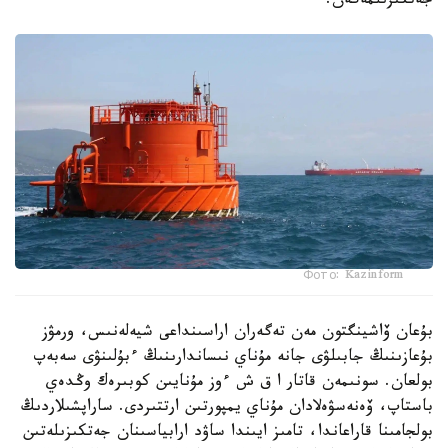
جەتكىزىلمەگەن.
Фото: Kazinform
بۇعان ۆاشينگتون مەن تەگەران اراسىنداعى شيەلەنىس، ورمۋز
بۇعازىنىڭ جابىلۋى جانە مۇناي نىساندارىنىڭ ءبۇلىنۋى سەبەپ
بولعان. سونىمەن قاتار ا ق ش ءوز مۇنايىن كوبىرەك وڭدەي
باستاپ، ۆەنەسۋەلادان مۇناي يمپورتىن ارتتىردى. ساراپشىلاردىڭ
بولجامىنا قاراعاندا، تامىز ايىندا ساۋد ارابياسىنان جەتكىزىلەتىن