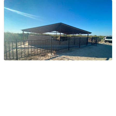
Фото: Қызылорда облыстық тарихи-мәдени мұраны қорғау
орталығы
قوعام
باقىتجول كاكەش