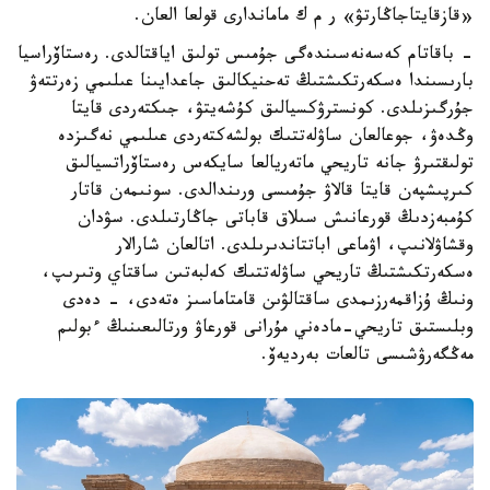
«قازقايتاجاڭارتۋ» ر م ك ماماندارى قولعا العان.
- باقاتام كەسەنەسىندەگى جۇمىس تولىق اياقتالدى. رەستاۆراسيا
بارىسىندا ەسكەرتكىشتىڭ تەحنيكالىق جاعدايىنا عىلىمي زەرتتەۋ
جۇرگىزىلدى. كونسترۋكسيالىق كۇشەيتۋ، جىكتەردى قايتا
وڭدەۋ، جوعالعان ساۋلەتتىك بولشەكتەردى عىلىمي نەگىزدە
تولىقتىرۋ جانە تاريحي ماتەريالعا سايكەس رەستاۆراتسيالىق
كىرپىشپەن قايتا قالاۋ جۇمىسى ورىندالدى. سونىمەن قاتار
كۇمبەزدىڭ قورعانىش سىلاق قاباتى جاڭارتىلدى. سۋدان
وقشاۋلانىپ، اۋماعى اباتتاندىرىلدى. اتالعان شارالار
ەسكەرتكىشتىڭ تاريحي ساۋلەتتىك كەلبەتىن ساقتاي وتىرىپ،
ونىڭ ۇزاقمەرزىمدى ساقتالۋىن قامتاماسىز ەتەدى، - دەدى
وبلىستىق تاريحي-مادەني مۇرانى قورعاۋ ورتالىعىنىڭ ءبولىم
مەڭگەرۋشىسى تالعات بەرديەۆ.