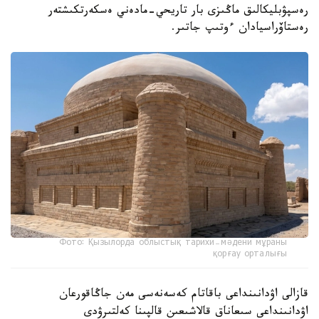
رەسپۋبليكالىق ماڭىزى بار تاريحي-مادەني ەسكەرتكىشتەر
رەستاۆراسيادان ءوتىپ جاتىر.
Фото: Қызылорда облыстық тарихи-мәдени мұраны
қорғау орталығы
قازالى اۋدانىنداعى باقاتام كەسەنەسى مەن جاڭاقورعان
اۋدانىنداعى سىعاناق قالاشىعىن قالپىنا كەلتىرۋدى