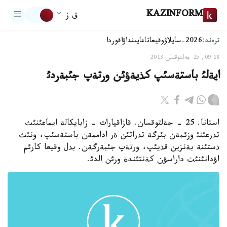
KAZINFORM
ق ز
ترەند:
2026-سايلاۋ
وقيعا
تاعايىنداۋ
اقوردا
09:18, 25 جەلتوقسان 2013
ايةلئ باستةسئپ كذيةؤئن ورتةپ جئبةردئ
استانا. 25 - جةلتوقسان. قازاقپارات - زابايكالة ايماعئنئث
تذرعئنئ وزئمةن بئرگة تذراتئن ةر اداممةن باستةسئپ، ونئث
ذستئنة بةنزين قذيئپ، ورتةپ جئبةرگةن. بذل وقيعا كارئم
اؤدانئنئث داراسؤن كةنتئندة ورئن الدئ.