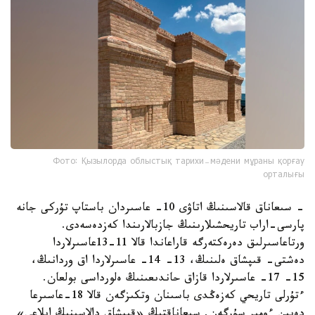
Фото: Қызылорда облыстық тарихи-мәдени мұраны қорғау
орталығы
- سىعاناق قالاسىنىڭ اتاۋى 10- عاسىردان باستاپ تۇركى جانە
پارسى-اراب تاريحشىلارىنىڭ جازبالارىندا كەزدەسەدى.
ورتاعاسىرلىق دەرەكتەرگە قاراعاندا قالا 11-13عاسىرلاردا
دەشتى- قىپشاق ەلىنىڭ، 13- 14- عاسىرلاردا اق وردانىڭ،
15- 17- عاسىرلاردا قازاق حاندىعىنىڭ ەلورداسى بولعان.
ءتۇرلى تاريحي كەزەڭدى باسىنان وتكىزگەن قالا 18-عاسىرعا
دەيىن ءومىر سۇرگەن. سىعاناقتىڭ «قىپشاق دالاسىنىڭ ايلاعى»