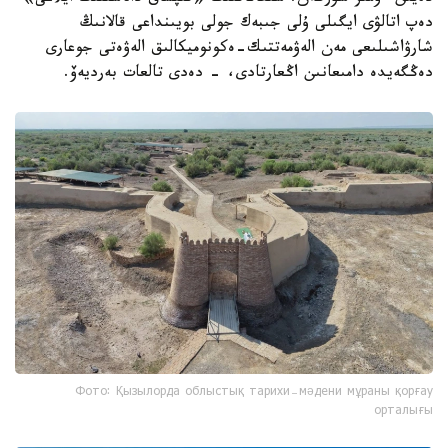
دەپ اتالۋى ايگىلى ۇلى جىبەك جولى بويىنداعى قالانىڭ
شارۋاشىلىعى مەن الەۋمەتتىك-ەكونوميكالىق الەۋەتى جوعارى
دەڭگەيدە دامىعانىن اڭعارتادى، - دەدى تالعات بەرديەۆ.
Фото: Қызылорда облыстық тарихи-мәдени мұраны қорғау
орталығы