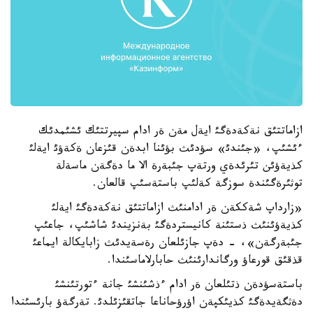
ازاماتتئق نةكةدةگئ ايةل مةن ةر ادام سپيرتتئك ئشئمدئك
ءئشئپ، «جئندئ» سؤدئث بؤئنا ابدةن قئزعان ةكةؤئ ايةلئ
كذيةؤئن تئرئدةي ورتةپ جئبةرة الا ما دةگةن ماسةلة
توثئرةگئندة سوزگة كةلئپ باستةسئپ قالعان.
«زارداپ شةككةن ةر ادامنئث ازاماتتئق نةكةدةگئ ايةلئ
كذيةؤئنئث ذستئنة كانيستردةگئ بةنزيندئ شاشئپ، جاعئپ
جئبةرگةن»، - دةپ جازئلعان رةسةيدئث زابايكالة ايماعئ
قذقئق قورعاؤ ورگاندارئنئث حابارلاماسئندا.
باستةسؤدةن ذتئلعان ةر ادام ءذشئنشئ جانة ءتورتئنشئ
دةثگةيدةگئ كذيئكپةن اؤرؤحاناعا جاتقئزئلدئ. تةرگةؤ بارئسئندا