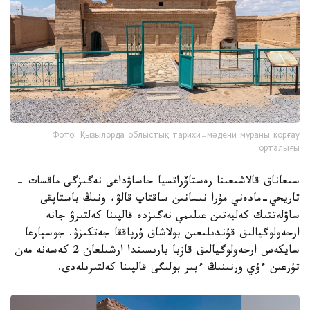
Фото: Қызылорда облыстық тарихи-мәдени мұраны қорғау
орталығы
سىعاناق قالاشىعىنا رەستاۆراتسيا جاساۋداعى نەگىزگى ماقسات -
تاريحي-مادەني مۇرا نىسانىن ساقتاپ قالۋ، ونىڭ باستاپقى
ساۋلەتتىك كەلبەتىن عىلىمي نەگىزدە قالپىنا كەلتىرۋ جانە
ارحەولوگيالىق قۇندىلىعىن بولاشاق ۇرپاققا جەتكىزۋ. جوسپارعا
سايكەس ارحەولوگيالىق قازبا بارىسىندا ارشىلعان 2 كەسەنە مەن
تۇرعىن ءۇي ورنىنىڭ ءبىر بولىگى قالپىنا كەلتىرىلەدى.