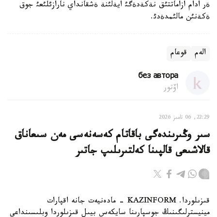
ةر ادام ازاماتتئق نةكةدةگئ ايةلئنة ةشقانداي نارازئلئعئ جوق
ةكةنئن مالئمدةدئ.
الەم
قوعام
без автора
اۆتور
22:29, 06 تامىز 2026
سىر وڭىرىندەگى باقاتام كەسەنەسى مەن سىعاناق
قالاشىعى قالپىنا كەلتىرىلىپ جاتىر
قىزىلوردا. KAZINFORM - مادەنيەت جانە اقپارات
مينيسترلىگىنىڭ جوسپارىنا سايكەس بيىل قىزىلوردا وبلىسىنداعى