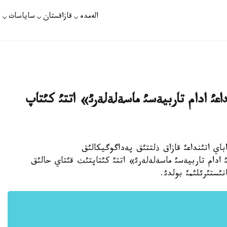
الەمدە
قازاقستان
ساياسات
ت
داعئ ادام تاربيةسئ ماسةلةلةرئ» اتتئ كئتاپ
ئدا اباي اتئنداعئ قازاق ذلتتئق پةداگوگيكالئق
 ادام تاربيةسئ ماسةلةلةرئ» اتتئ كئتاپتئث قئتاي حالئق
ستئرئلئمئ بولدئ.