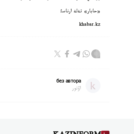
«حابار» تةلة ارناسئ
khabar.kz
без автора
اۆتور