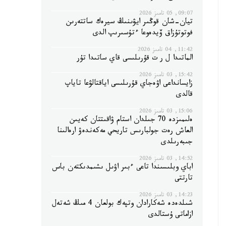
09:07, 05 تامىز 2026
تيان-شان قوڭىر ايۋىنىڭ سيرەك ساتتەرىن
فوتوتۇزاق ۆيدەوعا ءتۇسىرىپ الدى
11:42, 04 تامىز 2026
الماتىدا ل ر ت قۇرىلىسى قاي ساتىدا تۇر
15:42, 03 تامىز 2026
زايسانداعى اۋەجاي قۇرىلىسى اياقتالۋعا تاياپ
قالدى
15:06, 03 تامىز 2026
ەلىمىزدە 70 جىلدان استام ۋاقىتتان كەيىن
العاش رەت جولبارىس تاريحي مەكەندەۋ ارەالىنا
جىبەرىلدى
14:52, 03 تامىز 2026
اباي وبلىسىندا تاعى ءبىر اۋىل ىشىمدىكتەن باس
تارتتى
14:23, 03 تامىز 2026
شىلدەدە شەكارادان وتپەك بولعان 4 مىڭ شەتەل
ازاماتى ۇستالدى