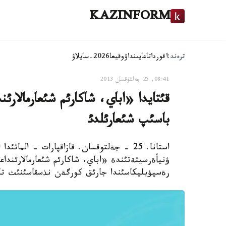
KAZINFORM
ترەند:
اقوردا
تاعايىنداۋ
وقيعا
2026-سايلاۋ
08:41, 25 جەلتوقسان 2013
قئتايدا «اباي، شاكارئم شئعارمالارئن
باسئپ شئعارئلدئ
استانا. 25 - جةلتوقسان. قازاقپارات - المات
ؤنيأةرسيتةتئندة «اباي، شاكارئم شئعارمالارئنداعئ
رةسپؤبليكاسئندا جارئق كورگةن نذسقاسئنئث تانئ