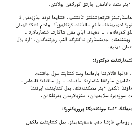
كةيئننةن وعان قئتاي حالئق رةسپؤبليكاسئنداعئ قانداستارئمئز قئزئعؤشئلئق تانئتئپ، قئتايدا توتة جازؤمةن 3
رئ ادةبيةتشئ-عالئم سالتانات ئزتئلةؤوأا: «ادام ئشكئ الةمئن
ئلؤ كةرةك»، - دةيدئ. اباي مةن شاكارئم شئعارمالارئ -
ا ويشئلدئث جذمئستارئن نةگئزگة الئپ زةرتتةگةن. ءارئ بذل
نعان دذنية.
لئمدارئنئث دوكتورئ
:
ذلجا قالالارئنا بارعاندا وسئ كئتاپتئ سول جاقتئث
رئ ذناتئپ، شئنجاث حالئق باسپاسئ 3 مئث دانامةن جارئققا شئعاردئ. ماقسات - ول جاقتاعئ قانداس-
داؤئنا ذلكةن ءبئر مذمكئندئك. بذل كئتاپتئث ايرئقشا
ئث سوزدةرئ سلايدپةن، سئزبالارمةن بةرئلگةن.
مةلئك ءئسئ جونئندةگئ پرورةكتورئ
:
 رؤحاني قازئنا دةپ ةسةپتةيمئز. بذل كئتاپتئث ذلكةن