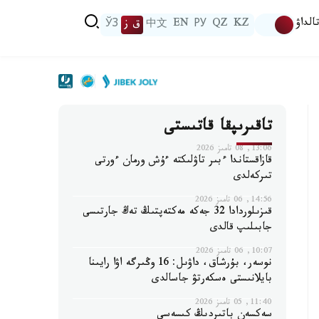
الداۋ
KZ
QZ
РУ
EN
中文
ق ز
ЎЗ
تاقىرىپقا قاتىستى
13:06, 08 تامىز 2026
قازاقستاندا ءبىر تاۋلىكتە ءۇش ورمان ءورتى
تىركەلدى
14:56, 06 تامىز 2026
قىزىلوردادا 32 جەكە مەكتەپتىڭ تەڭ جارتىسى
جابىلىپ قالدى
10:07, 06 تامىز 2026
نوسەر، بۇرشاق، داۋىل: 16 وڭىرگە اۋا رايىنا
بايلانىستى ەسكەرتۋ جاسالدى
11:40, 05 تامىز 2026
سەكسەن باتىردىڭ كىسەسى