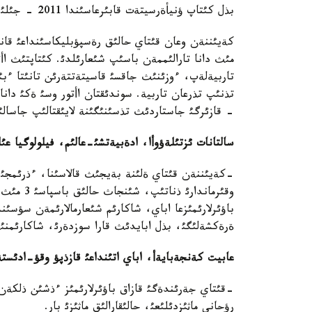
بذل كئتاپ ؤنيأةرسيتةت قابئرعاسئندا 2011 - جئلئ ءبئر مئث دانامةن جارئق كورگةن بولاتئن.
مئث دانا تارالئممةن باسئپ شئعارئلدئ. كئتاپتئث اأتو
تاربيةلةپ، ءوزئنئث جاقسئ قاسيتةتتةرئن تانئتا ءب
تذنئپ تذرعان تاربية. سوندئقتان اأتور وسئ ةكئ دان
- قازئرگئ جاستاردئث تذسئنئگئنة لايئقتالئپ جاسالئ
سالتانات ئزتئلةؤوأا، ادةبيةتشئ
-
عالئم، فيلولوگيا عئ
-كةيئننةن قئتاي ةلئنة بةيجئث قالاسئنا، ءذرئمجئ، ق
وقئرماندا
باؤئرلارئمئزعا اباي، شاكارئم شئعارمالارئمةن سؤسئن
ةرةكشةلئگئ، بذل ابايدئث قارا سوزدةرئ، شاكارئمن
عابيت كةنجةبايةأ، اباي اتئنداعئ قازذپؤ وقؤ
-
ادئستة
-قئتاي جةرئندةگئ قازاق باؤئرلارئمئز ءذشئن ذلكةن
رؤحاني ماثئزدئلئعئ، حالئقارالئق ماثئزئ بار.