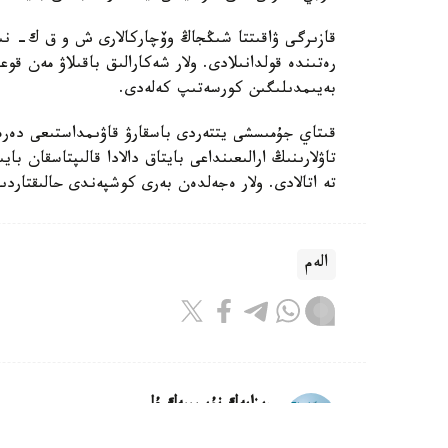
قازىرگى ۋاقىتتا شىڭجاڭ وۆچاركالارى ش و ق ك- نىڭ 
رەتىندە قولدانىلادى. ولار شەكارالىق باقىلاۋ مەن قوع
بەيىمدىلىگىن كورسەتىپ كەلەدى.
قىتاي جۇمىسشى يتتەردى باسقارۋ قاۋىمداستىعى دە
تاۋلارىنىڭ ارالىعىنداعى بايتاق دالادا قالىپتاسقان 
تە اتالادى. ولار ەجەلدەن بەرى كوشپەندى حالىقتار
الەم
ريزابەك نۇسىپبەك ۇلى
اۆتور