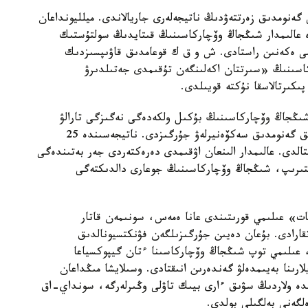
 گەنومدىق زەرتتەۋدىڭ ناتيجەلەرى جاريالاندى. ميلليونداعان
دە عالىمدار شىڭجاڭ وۆچاركاسىنىڭ قىتايدىڭ سولتۇستىك
ىمى ەكەنىن راستادى. ش و ق ك قوعامدىق قاۋىپسىزدىك
كاسىنىڭ «سىرتتان اكەلىنگەن تۇقىمدى جەتىلدىرۋ
پىكىرتالاسقا نۇكتە قويىلدى.
 شىڭجاڭ وۆچاركاسىنىڭ بۇكىل ولكەدەگى نەگىزگى تارالۋ
ايماقتارىن ارالاپ، 109 داراباسقا جوعارى ساپالى تولىق گەنومدىق سەكۆەنيرلەۋ جۇرگىزدى. ناتيجەسىندە 25
قتالدى. عالىمدار الىنعان اۋقىمدى دەرەكتەردى جەر بەتىندەگى
لىستىرىپ، شىڭجاڭ وۆچاركاسىنىڭ جوعارى دالدىكتەگى
ات» عىلىمي قورىتىندى عانا ەمەس، سونىمەن قاتار
اتقارادى. بۇعان دەيىن جۇرگىزىلگەن فۋنكتسيونالدىق
، عىلىمي توپ شىڭجاڭ وۆچاركاسىنا ءتان گيپوكسياعا
ارىنا بەيىمدەلۋ گەندەرىن انىقتادى. وسىلايشا مىڭداعان
ندە ولاردىڭ سۋىق ءارى بيىك تاۋلى وڭىرلەرگە، سونداي-اق
لگەنى بەلگىلى بولدى.