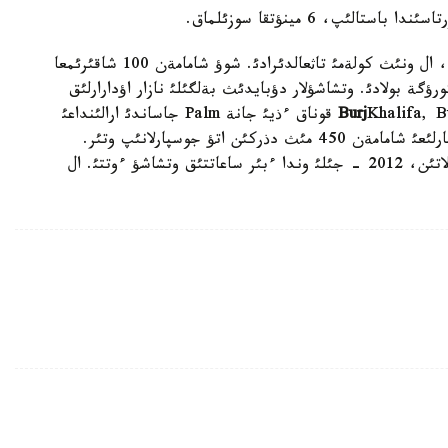
ءبئر ايتا كةتةر جايت، وتشاشؤدئث ذزاقتئعئ ةمةس، ال ونئث كولةمئ تاثعالدئرادئ. شوؤ شامامةن 100 شاقئرئمعا
گة بولادئ. وتشاشؤلار دؤبايدئث بةلگئلئ نازار اؤدارارلئق
Burj
Khalifa, Burj Al Arab قوناق ءذيئ جانة Palm جاساندئ ارالئنداعئ
Atlantis قوناق ءذيئنئث جانئندا ذيئمداستئرئلادئ. بارلئعئ شامامةن 450 مئث دذركئن اتؤ جوسپارلانئپ وتئر.
وسئعان دةيئن رةكورد كؤأةيت ارالدارئنا تيةسئلئ بولاتئن، 2012 - جئلئ وندا ءبئر ساعاتتئق وتشاشؤ ءوتتئ. ال