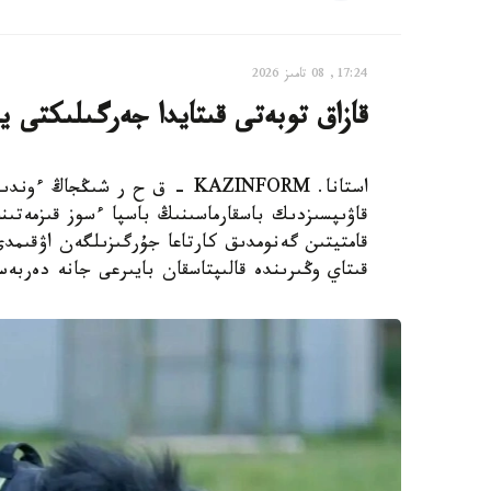
17:24, 08 تامىز 2026
قازاق توبەتى قىتايدا جەرگىلىكتى ي
استانا. KAZINFORM – ق ح ر ش
قاۋىپسىزدىك باسقارماسىنىڭ باسپا ءسوز قىزمەتىن
قامتيتىن گەنومدىق كارتاعا جۇرگىزىلگەن اۋقىم
قىتاي وڭىرىندە قالىپتاسقان بايىرعى جانە دەربە