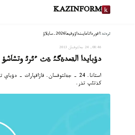
KAZINFORM
ترەند:
اقوردا
تاعايىنداۋ
وقيعا
2026-سايلاۋ
08:46, 24 جەلتوقسان 2013
دؤبايدا الةمدةگئ ةث ءئرئ وتشاشؤ ب
استانا. 24 - جةلتوقسان. قازاقپارات - دؤ
كذتئپ تذر.