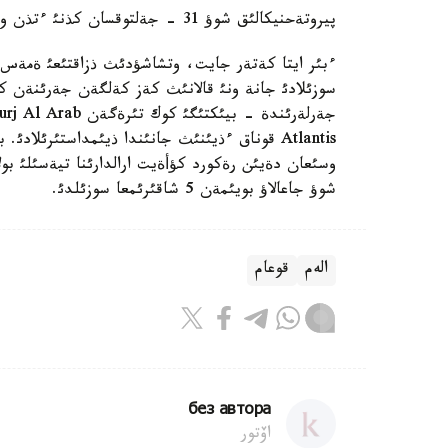
پيروتةحنيكالئق شوؤ 31 - جةلتوقسان كذنئ ءتذن ورتاسئندا باستالئپ، 6 مينؤتقا سوزئلماق.
سوزئلادئ جانة ونئ قالانئث كةز كةلگةن جةرئنةن كورؤ
جةرلةرئندة - بيئكتئگئ كوك تئرةگةن
شوؤ جاعالاؤ بويئمةن 5 شاقئرئمعا سوزئلدئ.
الەم
قوعام
без автора
اۆتور