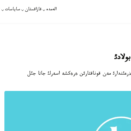
الەمدە
قازاقستان
ساياسات
ت
ولادئ
باي تذرعئندارئ مةن قوناقتارئن ةرةكشة اسةرلئ جاثا جئل