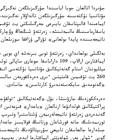
جۋىردا اتالعان جوبا اياسىندا جۇرگىزىلگەن نەگىزگى
مۋتاتسيا نۇكتەسىنە جۇرگىزىلگەن تالداۋلار نەگىزىن
ايماعىندا قالىپتاسقان بايىرعى جەرگىلىكتى يت تۇق
باسقارماسىنىڭ مالىمەتىنشە، زەرتتەۋ شىڭجاڭ وۆچار
ناتيجەسىندە پايدا بولعانى» تۋرالى ۇزاققا سوزىلعان 
بەلگىلى بولعانداي، زەرتتەۋ توبى بىرنەشە اي بويى
ميلليوننان استام گەنەتيكالىق مۋتاتسيا نۇكتەسى انى
260 يت تۇقىمىن قامتيتىن ءىرى دەرەكقورمەن سا
«گەنومدىق سايكەستەندىرۋ كارتاسىن» جاسادى.
دەرەككوزدىڭ جازۋىنشا، بۇل «گەنەتيكالىق ءتولقۇج
پراكتيكالىق قولدانۋعا ارنالعان «باعدار» قىزمەتىن 
گەندەردى زەرتتەۋ ناتيجەلەرىمەن ۇشتاستىرا وتىرىپ
توزىمدىلىك جانە قورشاعان ورتانىڭ قولايسىز جاعدايل
جىلدارعا جالعاسقان تابيعي سۇرىپتالۋدىڭ ناتيجەسى
گوبي ءشولى مەن شولەيتتى ايماقتارعا ابدەن بەيىمدە