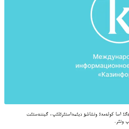
دةگئ اسا كولةمدئ وتشاشؤ ذيئمداستئرئلئپ، گيننةستئث
پ وتئر.