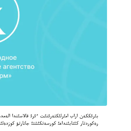
بئرئككةن اراب امئرلئكتةرئنئث ءئرئ قالاسئندا الةم
رةكوردتار كئتابئنداعئ كورسةتكئشتئ جاثارتؤ كوزدةلئ