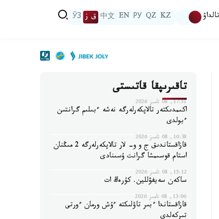
الداۋ
KZ
QZ
РУ
EN
中文
ق ز
ЎЗ
تاقىرىپقا قاتىستى
17:51, 08 تامىز 2026
اكىمدىكتەر تالاپكەرلەرگە نەشە ءبىلىم گرانتىن
ءبولدى
16:38, 08 تامىز 2026
قازاقستاندىق ج و و- لار تالاپكەرلەرگە 2 مىڭنان
استام قوسىمشا گرانت ۇسىنادى
15:12, 08 تامىز 2026
ساكەن سەيفۋللين. كۇرەڭ ات
13:06, 08 تامىز 2026
قازاقستاندا ءبىر تاۋلىكتە ءۇش ورمان ءورتى
تىركەلدى