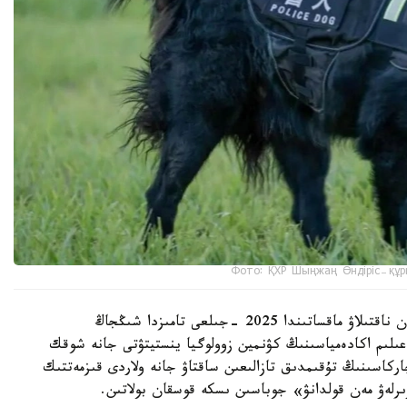
Фото: ҚХР Шыңжаң Өндіріс-құр
شىڭجاڭ وۆچاركاسىنىڭ شىعۋ تەگىن عىلىمي تۇرعىدان ناقتىلاۋ ماقساتىندا 2025 -جىلعى تامىزدا شىڭجاڭ
لىم اكادەمياسىنىڭ كۋنمين زوولوگيا ينستيتۋتى جانە شوقك
ركاسىنىڭ تۇقىمدىق تازالىعىن ساقتاۋ جانە ولاردى قىزمەتتىك
ىرلەۋ مەن قولدانۋ» جوباسىن ىسكە قوسقان بولاتىن.