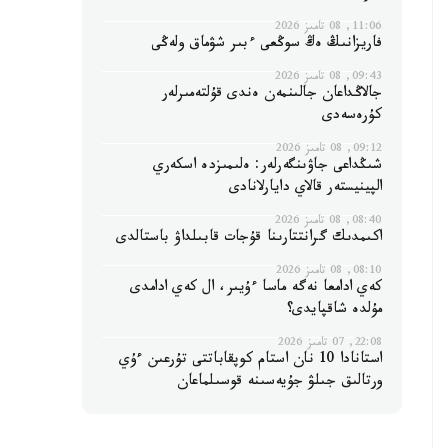
11:06, 08 تامىز 2026
فاريزانىڭ ەڭ سوڭعى ءبىر شۋماق ولەڭى
09:43, 08 تامىز 2026
جالاڭداعان جالىنمەن ەندى قۇلتەمىرلەر
كۇرەسەدى
09:12, 08 تامىز 2026
شىڭداعى جاۋىنگەرلەر: ەلىمىزدە اسكەري
الپينيستەر قالاي دايارلانادى
08:40, 08 تامىز 2026
اكىمدىك گرانتتارىنا قۇجات قابىلداۋ باستالدى
08:10, 08 تامىز 2026
كەي ادامعا نەگە ماسا ءۇيىر، ال كەي ادامدى
مۇلدە شاقپايدى؟
22:08, 07 تامىز 2026
استانادا 10 نان استام كوپقاباتتى تۇرعىن ءۇي
ورتالىق جىلۋ جۇيەسىنە قوسىلماعان