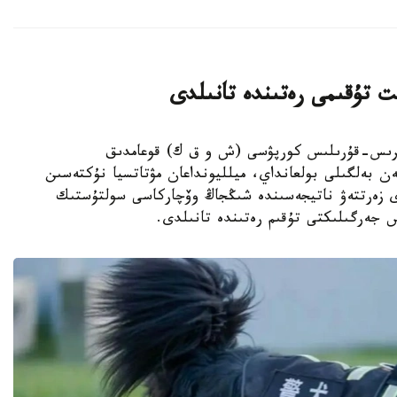
ت تۇقىمى رەتىندە تانىلدى
ىڭجاڭ ءوندىرىس-قۇرىلىس كورپۋسى (ش و ق ك) قوعامدىق
ەن بەلگىلى بولعانداي، ميلليونداعان مۋتاتسيا نۇكتەسىن
دى زەرتتەۋ ناتيجەسىندە شىڭجاڭ وۆچاركاسى سولتۇستىك
س جەرگىلىكتى تۇقىم رەتىندە تانىلدى.