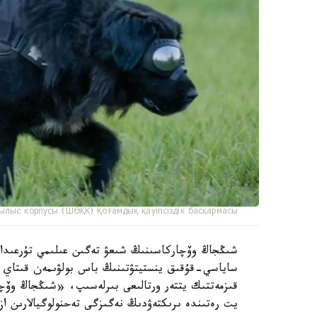
ылыс корпусы (ШӨҚК) Қоғамдық қауіпсіздік басқармасы
ساياسي-قۇقىق ينستيتۋتىنىڭ باس بولۋىمەن قىتاي عى
قىزمەتتىك يتتەر ورتالىعى بىرلەسىپ، «شىڭجاڭ وۆچا
يت رەتىندە ىرىكتەۋدىڭ نەگىزگى تەحنولوگيالارىن از