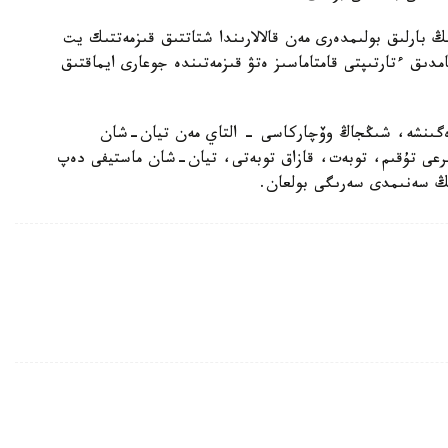
بارلىق بولىمدەرى مەن قالالارىندا شتاتتىق قىزمەتتىك يت
امدىق ءتارتىپتى قامتاماسىز ەتۋ قىزمەتىندە جوعارى ايماقتىق
رەگىنشە، شىڭجاڭ وۆچاركاسى - التاي مەن تيان-شان
بايىرعى تۇقىم، توبەت، قازاق توبەتى، تيان-شان ماستيفى دەپ
دىڭ سەنىمدى سەرىگى بولعان.