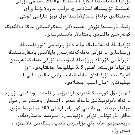
تۇركيا استاناسىندا انكارا قالاسىنىڭ «2026-جىلعى تۇركى
الەمىنىڭ تۋريستىك استاناسى» بولىپ جاريالانۋىنا وراي
تەحنيكالىق قولداۋ باعدارلاماسىنا قول قويۋ شاراسى ءوتتى.
ونىڭ بارىسىندا تۇركى الەمىندەگى ينتەگراتسيانى جاڭا دەڭگەيگە
كوتەرەتىن ماڭىزدى باستامالار تانىستىرىلدى.
تۇركيانىڭ ادىلەتتىلىك جانە دامۋ پارتياسى ءتوراعاسىنىڭ
ورىنباسارى - تۇركى مەملەكەتتەرىمەن بايلانىس باسقارماسىنىڭ
ءتوراعاسى كۇرشاد زورلۋدىڭ ايتۋىنشا، تۇركى مەملەكەتتەرىنەن
تۇركياعا تۋريستەر اعىنى 3,5 ميلليونعا جۋىقتايدى. ءوز
كەزەگىندە تۇركيادان ساياحاتتاپ باراتىن حالىق سانى 1
ميلليوننان ءسال اسىپ جىعىلادى.
ء«بىز بۇل كورسەتكىشتەردى ارتتىرۋىمىز قاجەت. ويتكەنى تۋريزم
- تەك ەكونوميكالىق ماسەلە ەمەس. اشىلعان باعىتتار مەن سول
جولدار بويىنداعى مادەني كوپىرلەر ارقىلى 300 ميلليونعا جۋىق
حالقى بار تۇتاس تۇركى دۇنيەسىن، اسىرەسە جاستاردىڭ،
تاريحىمىزدى جانە باي مۇرامىزدى تانىپ-بىلگەنىن قالايمىز»،
دەدى ول.