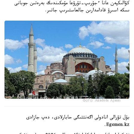
كۋالىكپەن عانا ءجۇرىپ-تۇرۋعا مۇمكىندىك بەرەتىن جوبانى
ىسكە اسىرۋ قادامدارىن جالعاستىرىپ جاتىر.
Фото: Anadolu Ajansı
بۇل تۋرالى انادولى اگەنتتىگى حابارلادى، دەپ جازادى
Egemen.kz.