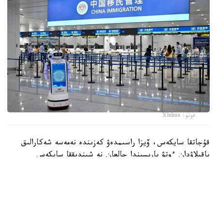
فوتو: Xinhua
قۇجاتقا سايكەس، ۆيزا راسىمدەۋ كەزىندە نەمەسە شەكارالىق
باقىلاۋدان ءوتۋ بارىسىندا جالعان نە شىندىققا سايكەس
كەلمەيتىن مالىمەت ۇسىنعان شەتەل ازاماتتارىنا قىتايعا ءبىر
جىلدان بەس جىلعا دەيىن كىرۋگە تىيىم سالىنۋى مۇمكىن.
سونداي-اق جاڭا ەرەجەلەر ەكسپورتتىق باقىلاۋ مەن
تەحنولوگيالار اينالىمىنا قاتىستى تالاپتاردى بۇزىپ، ارەكەتى