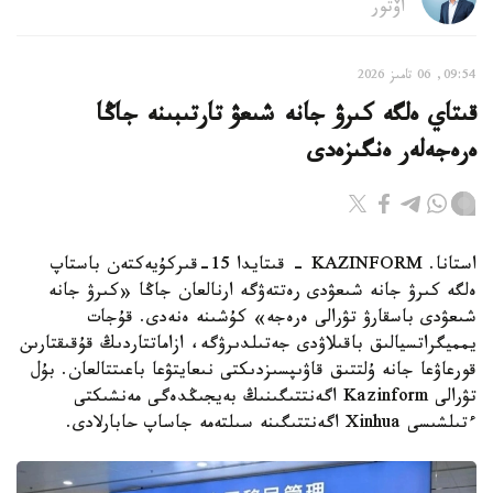
اۆتور
09:54, 06 تامىز 2026
قىتاي ەلگە كىرۋ جانە شىعۋ تارتىبىنە جاڭا
ەرەجەلەر ەنگىزەدى
استانا. KAZINFORM - قىتايدا 15-قىركۇيەكتەن باستاپ
ەلگە كىرۋ جانە شىعۋدى رەتتەۋگە ارنالعان جاڭا «كىرۋ جانە
شىعۋدى باسقارۋ تۋرالى ەرەجە» كۇشىنە ەنەدى. قۇجات
يمميگراتسيالىق باقىلاۋدى جەتىلدىرۋگە، ازاماتتاردىڭ قۇقىقتارىن
قورعاۋعا جانە ۇلتتىق قاۋىپسىزدىكتى نىعايتۋعا باعىتتالعان. بۇل
تۋرالى Kazinform اگەنتتىگىنىڭ بەيجىڭدەگى مەنشىكتى
ءتىلشىسى Xinhua اگەنتتىگىنە سىلتەمە جاساپ حابارلادى.