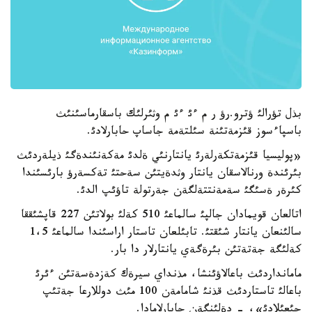
بذل تؤرالئ ؤترو.رؤ ر م ءئ ءئ م وثئرلئك باسقارماسئنئث
باسپاءسوز قئزمةتئنة سئلتةمة جاساپ حابارلادئ.
«پوليسيا قئزمةتكةرلةرئ يانتارنئي ةلدئ مةكةنئندةگئ ذيلةردئث
بئرئندة ورنالاسقان يانتار وثدةيتئن سةحتئ تةكسةرؤ بارئسئندا
كئرةر ةسئگئ سةمةنتتةلگةن جةرتولة تاؤئپ الدئ.
اتالعان قويمادان جالپئ سالماعئ 510 كةلئ بولاتئن 227 قاپشئققا
سالئنعان يانتار شئقتئ. تابئلعان تاستار اراسئندا سالماعئ 1،5
كةلئگة جةتةتئن بئرةگةي يانتارلار دا بار.
مامانداردئث باعالاؤئنشا، مذنداي سيرةك كةزدةسةتئن ءئرئ
باعالئ تاستاردئث قذنئ شامامةن 100 مئث دوللارعا جةتئپ
جئعئلادئ»، - دةلئنگةن حابارلامادا.