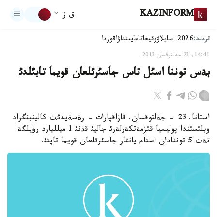
KAZINFORM
ق ز
ترەند:
2026-سايلاۋ
وقيعا
تاعايىنداۋ
اقوردا
14:41, 23 جەلتوقسان 2013
بةس توننا اسئل تاس جاسئرئلعان قويما تابئلدئ
استانا. 23 - جةلتوقسان. قازاقپارات - رةسةيدئث كالينينگراد
وبلئسئندا پوليسيا قئزمةتكةرلةرئ جالپئ قذنئ 1 ميلليارد رؤبلگة
تةث 5 توننادان استام يانتار جاسئرئلعان قويما تاپتئ.