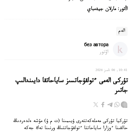
اأتور
:
مارلان جيةمباي
الەم
без автора
اۆتور
10:41, 06 تامىز 2026
تۇركى الەمى ءتولقۇجاتسىز ساياحاتقا دايىندالىپ
جاتىر
تۇركيا تۇركى مەملەكەتتەرى ۇيىمىنا (ت م ۇ) مۇشە ەلدەردىڭ
حالقىنا ءوزارا ساياحاتتا ءتولقۇجاتتىڭ ورنىنا تەك جەكە