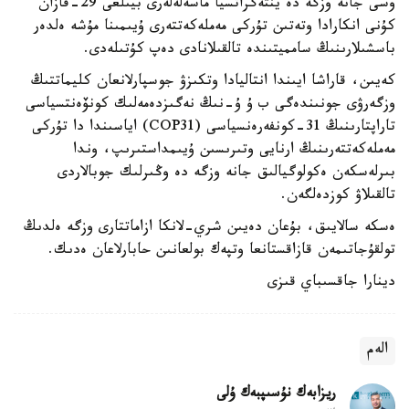
وسى جانە وزگە دە ينتەگراتسيا ماسەلەلەرى بيىلعى 29-قازان
كۇنى انكارادا وتەتىن تۇركى مەملەكەتتەرى ۇيىمىنا مۇشە ەلدەر
باسشىلارىنىڭ سامميتىندە تالقىلانادى دەپ كۇتىلەدى.
كەيىن، قاراشا ايىندا انتاليادا وتكىزۋ جوسپارلانعان كليماتتىڭ
وزگەرۋى جونىندەگى ب ۇ ۇ-نىڭ نەگىزدەمەلىك كونۆەنتسياسى
تاراپتارىنىڭ 31-كونفەرەنسياسى (COP31) اياسىندا دا تۇركى
مەملەكەتتەرىنىڭ ارنايى وتىرىسىن ۇيىمداستىرىپ، وندا
بىرلەسكەن ەكولوگيالىق جانە وزگە دە وڭىرلىك جوبالاردى
تالقىلاۋ كوزدەلگەن.
ەسكە سالايىق، بۇعان دەيىن شري-لانكا ازاماتتارى وزگە ەلدىڭ
تولقۇجاتىمەن قازاقستانعا وتپەك بولعانىن حابارلاعان ەدىك.
دينارا جاقسىباي قىزى
الەم
ريزابەك نۇسىپبەك ۇلى