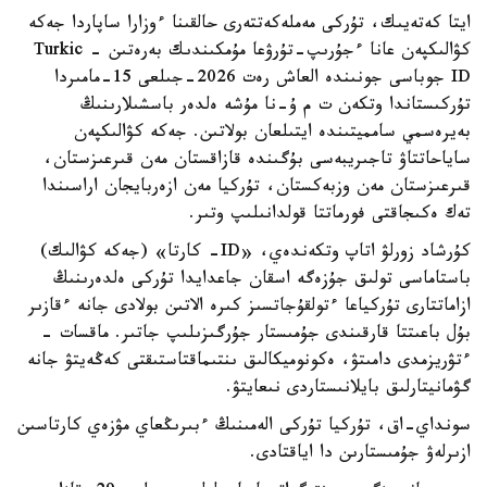
ايتا كەتەيىك، تۇركى مەملەكەتتەرى حالقىنا ءوزارا ساپاردا جەكە
كۋالىكپەن عانا ءجۇرىپ-تۇرۋعا مۇمكىندىك بەرەتىن - Turkic
ID جوباسى جونىندە العاش رەت 2026-جىلعى 15-مامىردا
تۇركىستاندا وتكەن ت م ۇ-نا مۇشە ەلدەر باسشىلارىنىڭ
بەيرەسمي سامميتىندە ايتىلعان بولاتىن. جەكە كۋالىكپەن
ساياحاتتاۋ تاجىريبەسى بۇگىندە قازاقستان مەن قىرعىزستان،
قىرعىزستان مەن وزبەكستان، تۇركيا مەن ازەربايجان اراسىندا
تەك ەكىجاقتى فورماتتا قولدانىلىپ وتىر.
كۇرشاد زورلۋ اتاپ وتكەندەي، «ID- كارتا» (جەكە كۋالىك)
باستاماسى تولىق جۇزەگە اسقان جاعدايدا تۇركى ەلدەرىنىڭ
ازاماتتارى تۇركياعا ءتولقۇجاتسىز كىرە الاتىن بولادى جانە ءقازىر
بۇل باعىتتا قارقىندى جۇمىستار جۇرگىزىلىپ جاتىر. ماقسات -
ءتۋريزمدى دامىتۋ، ەكونوميكالىق ىنتىماقتاستىقتى كەڭەيتۋ جانە
گۋمانيتارلىق بايلانىستاردى نىعايتۋ.
سونداي-اق، تۇركيا تۇركى الەمىنىڭ ءبىرىڭعاي مۋزەي كارتاسىن
ازىرلەۋ جۇمىستارىن دا اياقتادى.