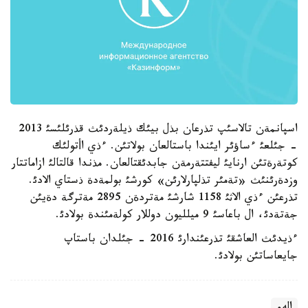
اسپانمةن تالاسئپ تذرعان بذل بيئك ذيلةردئث قذرئلئسئ 2013
- جئلعئ ءساؤئر ايئندا باستالعان بولاتئن. ءذي اأتولئك
كوتةرةتئن ارنايئ ليفتتةرمةن جابدئقتالعان. مذندا قالتالئ ازاماتتار
وزدةرئنئث «تةمئر تذلپارلارئن» كورشئ بولمةدة ذستاي الادئ.
تذرعئن ءذي الاثئ 1158 شارشئ مةتردةن 2895 مةترگة دةيئن
جةتةدئ، ال باعاسئ 9 ميلليون دوللار كولةمئندة بولادئ.
ءذيدئث العاشقئ تذرعئندارئ 2016 - جئلدان باستاپ
جايعاساتئن بولادئ.