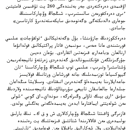
اۋقىمدى دەرەكتەردى جەر بەتىندەگى 260 يت تۇقىمىن قامتيتىن
ءىرى دەرەكقورمەن سالىستىرىپ، شىڭجاڭ وۆچاركاسىنىڭ
جوعارى دالدىكتەگى «گەنومدىق سايكەستەندىرۋ كارتاسىن»
جاسادى.
دەرەككوزدىڭ جازۋىنشا، بۇل «گەنەتيكالىق ءتولقۇجات» عىلىمي
قورىتىندى عانا ەمەس، سونىمەن قاتار پراكتيكالىق قولدانۋعا
ارنالعان «باعدار» قىزمەتىن اتقارادى. بۇعان دەيىن
جۇرگىزىلگەن فۋنكتسيونالدىق گەندەردى زەرتتەۋ ناتيجەلەرىمەن
ۇشتاستىرا وتىرىپ، عىلىمي توپ شىڭجاڭ وۆچاركاسىنا ءتان
گيپوكسياعا توزىمدىلىك جانە قورشاعان ورتانىڭ قولايسىز
جاعدايلارىنا بەيىمدەلۋ گەندەرىن انىقتادى. وسىلايشا مىڭداعان
جىلدارعا جالعاسقان تابيعي سۇرىپتالۋدىڭ ناتيجەسىندە ولاردىڭ
سۋىق ءارى بيىك تاۋلى وڭىرلەرگە، سونداي-اق گوبي ءشولى
مەن شولەيتتى ايماقتارعا ابدەن بەيىمدەلگەنى بەلگىلى بولدى.
قازىرگى ۋاقىتتا شىڭجاڭ وۆچاركالارى ش و ق ك- نىڭ بارلىق
بولىمدەرى مەن قالالارىندا شتاتتىق قىزمەتتىك يت رەتىندە
قولدانىلادى. ولار شەكارالىق باقىلاۋ مەن قوعامدىق ءتارتىپتى