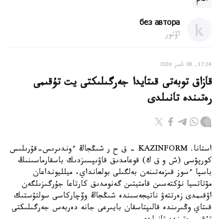
الەم
без автора
اۆتور
17:24, 08 تامىز 2026
قازاق توبەتى قىتايدا جەرگىلىكتى يت تۇقىمى
رەتىندە تانىلدى
استانا. KAZINFORM – ق ح ر شىڭجاڭ ءوندىرىس-قۇرىلىس
كورپۋسى (ش و ق ك) قوعامدىق قاۋىپسىزدىك باسقارماسىنىڭ
باسپا ءسوز قىزمەتىنەن بەلگىلى بولعانداي، ميلليونداعان
مۋتاتسيا نۇكتەسىن قامتيتىن گەنومدىق كارتاعا جۇرگىزىلگەن
اۋقىمدى زەرتتەۋ ناتيجەسىندە شىڭجاڭ وۆچاركاسى سولتۇستىك
قىتاي وڭىرىندە قالىپتاسقان بايىرعى جانە دەربەس جەرگىلىكتى