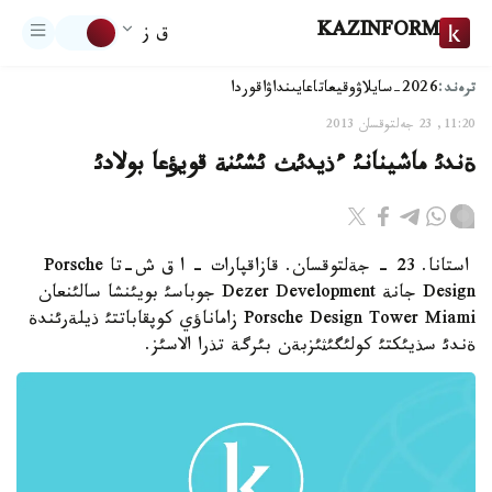
KAZINFORM
ق ز
ترەند:
2026-سايلاۋ
وقيعا
تاعايىنداۋ
اقوردا
11:20, 23 جەلتوقسان 2013
ةندئ ماشينانئ ءذيدئث ئشئنة قويؤعا بولادئ
استانا. 23 - جةلتوقسان. قازاقپارات - ا ق ش-تا Porsche
Design جانة Dezer Development جوباسئ بويئنشا سالئنعان
Porsche Design Tower Miami زاماناؤي كوپقاباتتئ ذيلةرئندة
ةندئ سذيئكتئ كولئگئثئزبةن بئرگة تذرا الاسئز.