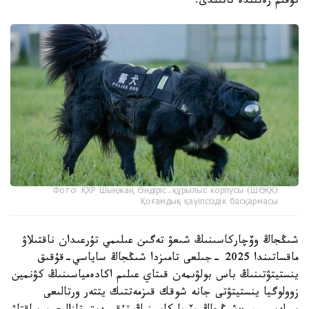
تۇقىم رەتىندە تانىلدى.
Фото: ҚХР Шыңжаң Өндіріс-құрылыс корпусы (ШӨҚК)
Қоғамдық қауіпсіздік басқармасы
شىڭجاڭ وۆچاركاسىنىڭ شىعۋ تەگىن عىلىمي تۇرعىدان ناقتىلاۋ
ماقساتىندا 2025 -جىلعى تامىزدا شىڭجاڭ ساياسي-قۇقىق
ينستيتۋتىنىڭ باس بولۋىمەن قىتاي عىلىم اكادەمياسىنىڭ كۋنمين
زوولوگيا ينستيتۋتى جانە شوقك قىزمەتتىك يتتەر ورتالىعى