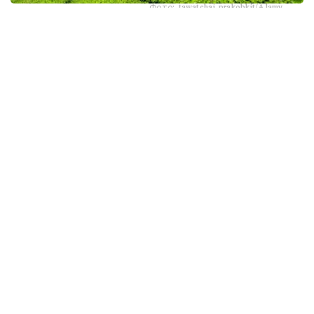
Фото: tawatchai prakobkit/Alamy
اسىرەسە جازعى اپتاپ، جىلى تۇندەر جانە كوكتەمدەگى اۋا
رايىنىڭ قۇبىلمالىلىعى شاي بۇتالارىنا قوسىمشا سالماق ءتۇسىرىپ
وتىر. عالىمدار ماسەلەنى شەشۋ ءۇشىن ىستىققا ءتوزىمدى
سۇرىپتاردى گەنومدىق ادىستەرمەن ىرىكتەۋگە كىرىسكەن، دەپ
حابارلايدى turkystan.kz newscientist.com-عا سىلتەمە
جاساپ.
الايدا الەۋمەتتىك جەلىلەردە تاراعان «تەمپەراتۋرا تاعى 1°C- قا
كوتەرىلسە، ماتچا مۇلدە جوعالادى» دەگەن مالىمدەمەنى عىلىمي
تۇرعىدان دالەلدەنگەن بولجام دەۋگە بولمايدى. قازىرگى
زەرتتەۋلەر كليماتتىڭ جىلىنۋى ءونىم كولەمىن ازايتىپ، جوعارى
ساپالى ماتچانىڭ ءدامىن وزگەرتۋى مۇمكىن ەكەنىن كورسەتەدى.
ءبىراق ناقتى ءبىر گرادۋسقا بايلانعان جويىلۋ شەگى انىقتالعان
جوق.
ماتچا كادىمگى كەپتىرىلگەن شاي جاپىراعىنان ەمەس، تەنچا
دەپ اتالاتىن ارنايى شيكىزاتتان دايىندالادى. ەگىن جيناۋعا