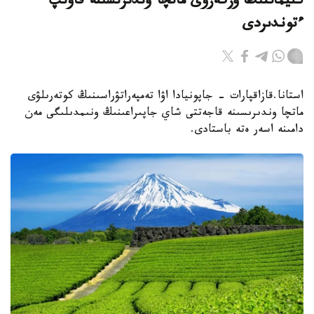
كليماتتىڭ وزگەرۋى ماتچا وندىرىسىنە قاۋىپ
ءتوندىردى
استانا.قازاقپارات - جاپونيادا اۋا تەمپەراتۋراسىنىڭ كوتەرىلۋى
ماتچا وندىرىسىنە قاجەتتى شاي جاپىراعىنىڭ ونىمدىلىگى مەن
دامىنە اسەر ەتە باستادى.