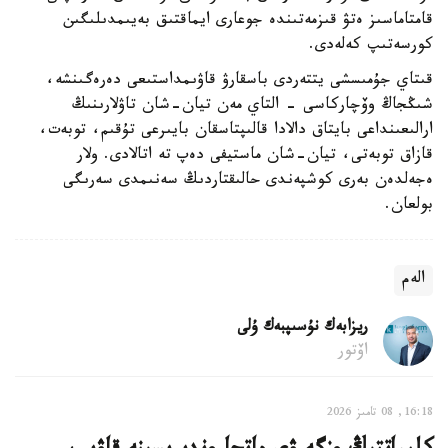
قامتاماسىز ەتۋ قىزمەتىندە جوعارى ايماقتىق بەيىمدىلىگىن
كورسەتىپ كەلەدى.
قىتاي جۇمىسشى يتتەردى باسقارۋ قاۋىمداستىعى دەرەگىنشە،
شىڭجاڭ وۆچاركاسى - التاي مەن تيان-شان تاۋلارىنىڭ
ارالىعىنداعى بايتاق دالادا قالىپتاسقان بايىرعى تۇقىم، توبەت،
قازاق توبەتى، تيان-شان ماستيفى دەپ تە اتالادى. ولار
ەجەلدەن بەرى كوشپەندى حالىقتاردىڭ سەنىمدى سەرىگى
بولعان.
الەم
ريزابەك نۇسىپبەك ۇلى
اۆتور
16:18, 08 تامىز 2026