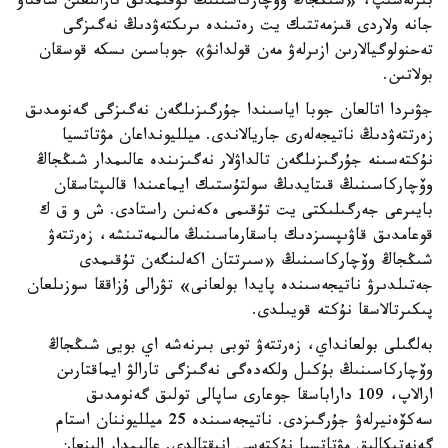
بىرلەسىپ، «شىڭجاڭ وۆچاركاسىنىڭ تۇقىمدىق تازالىعىن ساقتاۋ
جانە ولاردى قىزمەتتىك يت رەتىندە ىرىكتەۋدىڭ نەگىزگى
تەحنولوگيالارىن ازىرلەۋ مەن قولدانۋ» جوباسىن ىسكە قوسقان
بولاتىن.
جۋىردا اتالعان جوبا اياسىندا جۇرگىزىلگەن نەگىزگى گەنومدىق
زەرتتەۋدىڭ ناتيجەلەرى جاريالاندى. ميلليونداعان مۋتاتسيا
نۇكتەسىنە جۇرگىزىلگەن تالداۋلار نەگىزىندە عالىمدار شىڭجاڭ
وۆچاركاسىنىڭ قىتايدىڭ سولتۇستىك ايماعىندا قالىپتاسقان
بايىرعى جەرگىلىكتى يت تۇقىمى ەكەنىن راستادى. ش و ق ك
قوعامدىق قاۋىپسىزدىك باسقارماسىنىڭ مالىمەتىنشە، زەرتتەۋ
شىڭجاڭ وۆچاركاسىنىڭ «سىرتتان اكەلىنگەن تۇقىمدى
جەتىلدىرۋ ناتيجەسىندە پايدا بولعانى» تۋرالى ۇزاققا سوزىلعان
پىكىرتالاسقا نۇكتە قويىلدى.
بەلگىلى بولعانداي، زەرتتەۋ توبى بىرنەشە اي بويى شىڭجاڭ
وۆچاركاسىنىڭ بۇكىل ولكەدەگى نەگىزگى تارالۋ ايماقتارىن
ارالاپ، 109 داراباسقا جوعارى ساپالى تولىق گەنومدىق
سەكۆەنيرلەۋ جۇرگىزدى. ناتيجەسىندە 25 ميلليوننان استام
گەنەتيكالىق مۋتاتسيا نۇكتەسى انىقتالدى. عالىمدار الىنعان