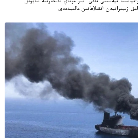
ابياسىنا تيەسىلى تاعى ءبىر مۇناي تانكەرىنە شابۋىل
ق زىمىرانمەن اتقىلاعانىن مالىمدەدى.