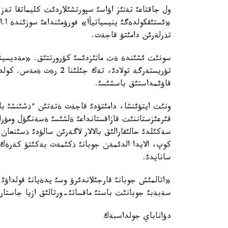
ول جاقتاعئ تةثئز اؤاسئ سپورتشئلاردئث كليماتقا ت
«ئستئقكولدةگئ ينيسياتيأا» فورؤمئنداعئ سوزئندة ا.اق
تذرلةرئن دامئتؤ قاجةت.
سونئث ئشئندة ةث ماثئزدئسئ كؤرورتتئق. «مةديسينالئ
تؤريستةرگة تولادئ، تةك ج
قاؤئمداستئق باسشئسئ.
ونئث ايتؤئنشا، دامئتؤدئ قاجةت ةتةتئن ءذشئنشئ ب
قئرعئزستاننئث قازاقستانداعئ ةلشئسئ ةسةنگؤل ومؤرا
سةكئلدئ حالئقارالئق بالالار لاگةرئن سالؤدئ ذسئنعان 
كوپ، الايدا الدئمةن جوبانئ ذكئمةت بةكئتؤ كةرةك،
سانايدئ.
«اتالمئش جوبانئ قارجئلاندئرؤ وسئ يدةيانئ قولداؤئ 
سةبةبئ جوبانئث باستئ ماقساتئ-ورتالئق ازيا جاستار
دؤاناباي جولداسبةك