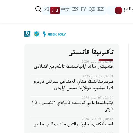
الداۋ
KZ
QZ
РУ
EN
中文
ق ز
ЎЗ
تاقىرىپقا قاتىستى
22:44, 05 تامىز 2026
حۋسيتتەر ساۋد ارابياسىنىڭ تانكەرىن اتقىلادى
22:31, 05 تامىز 2026
قىرعىزستاننىڭ قىتاي الدىنداعى سىرتقى قارىزى
1,4 ميلليرد دوللارعا دەيىن ازايدى
21:06, 05 تامىز 2026
فۋتبولشىعا ماتچ كەزىندە نايزاعاي ءتۇسىپ، قازا
تاپتى
20:46, 05 تامىز 2026
الەم بانكتەرى جاپپاي التىن ساتىپ الىپ جاتىر