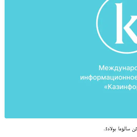
ن سالؤعا بولادئ.