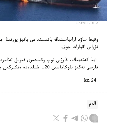
Фото: БЕЛТА
وقيعا ساۋد ارابياسىنىڭ باتىسىنداعى يانبۋ پورتىنا ج
تۋرالى اقپارات جوق.
ايتا كەتەيىك، قارۋلى توپ وكىلدەرى قىزىل تەڭىزدەگ
قارسى تەڭىز بلوكاداسىن 20- شىلدەدە ەنگىزگەن بولاتىن. بۇل سودان بەرى شابۋىلعا ۇشىراعان سەگىزىنشى كەمە.
24.kz
الەم