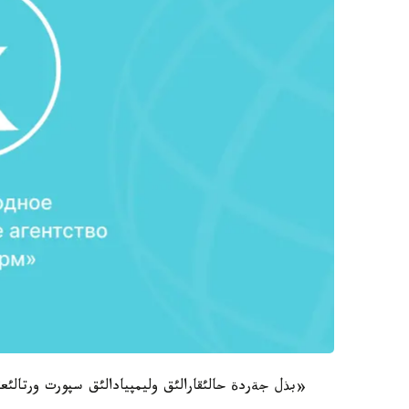
«بذل جةردة حالئقارالئق وليمپيادالئق سپورت ورتالئعئ