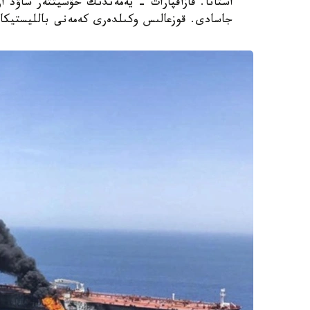
استانا. قازاقپارات - يەمەندىك حۋسيتتەر ساۋد ار
جاسادى. قوزعالىس وكىلدەرى كەمەنى بالليستيكالى