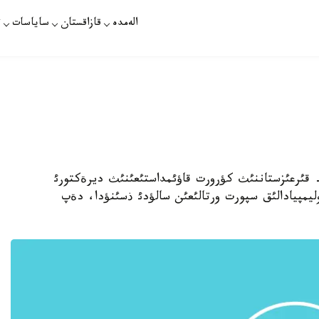
الەمدە
قازاقستان
ساياسات
ت
زتاگ - قئرعئزستاننئث كؤرورت قاؤئمداستئعئنئث ديرةكتورئ
 وليمپيادالئق سپورت ورتالئعئن سالؤدئ ذسئنؤدا، دةپ