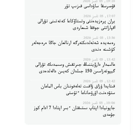
19:10, 05 تامىز 2026
قۇمىرسقا ساۋداسى قىزىپ تۇر
17:07, 05 تامىز 2026
يران پرەزيدەنتى وتستاۆكاعا كەتەتىنى تۋرالى
اقپاراتتى جوققا شىعاردى
13:56, 05 تامىز 2026
رەسەيدە شەتەلدىكتەرگە ارنالعان جاڭا ەرەجەلەر
كۇشىنە ەندى
13:42, 05 تامىز 2026
عالىمدار دارۆيننىڭ جىرتقىش وسىمدىك تۋرالى
گيپوتەزاسىن 150 جىلدان كەيىن دالەلدەدى
12:42, 05 تامىز 2026
قىتايدا ۇزاق ۋاقىت تەلەفوننان باس الماعان
ستۋدەنت اۋرۋحاناعا ءتۇستى
10:06, 05 تامىز 2026
جاپونيادا اپتاپ ىستىقتان ءبىر اپتادا 7 ادام كوز
جۇمدى