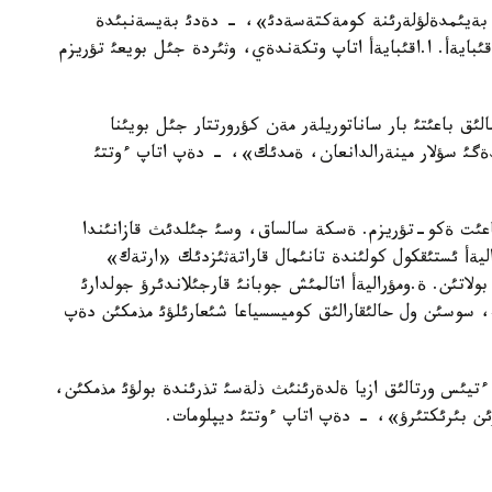
ةز بةيئمدةلؤلةرئنة كومةكتةسةدئ»، - دةدئ بةيسةنبئدة
ئبايةأ. ا.اقئبايةأ اتاپ وتكةندةي، وثئردة جئل بويعئ تؤريزم
ق باعئتئ بار ساناتوريلةر مةن كؤرورتتار جئل بويئنا
ئلئنا 2 رةت ةمةس. كولدةگئ سؤلار مينةرالدانعان، ةمدئك»، - دةپ اتاپ ءوتتئ
اعئت ةكو-تؤريزم. ةسكة سالساق، وسئ جئلدئث قازانئندا
ليةأ ئستئقكول كولئندة تانئمال قاراتةثئزدئك «ارتةك»
بولاتئن. ة.ومؤراليةأ اتالمئش جوبانئ قارجئلاندئرؤ جولدارئ
 سوسئن ول حالئقارالئق كوميسسياعا شئعارئلؤئ مذمكئن دةپ
ءتيئس ورتالئق ازيا ةلدةرئنئث ذلةسئ تذرئندة بولؤئ مذمكئن،
ئن بئرئكتئرؤ»، - دةپ اتاپ ءوتتئ ديپلومات.