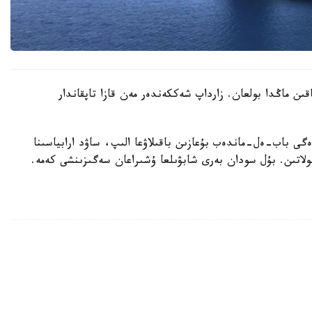
اقىن ماڭدا بولعان. زارداپ شەككەندەر مەن قازا تاپقاندار
ى باب-ەل-ماندەب بۇعازىن باقىلاۋعا الىپ، ساۋد ارابياسىنا