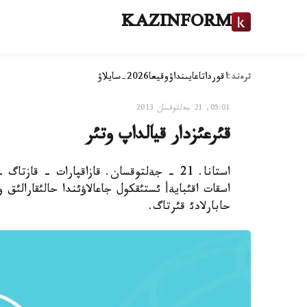
KAZINFORM
ترەند:
اقوردا
تاعايىنداۋ
وقيعا
2026-سايلاۋ
05:01, 21 جەلتوقسان 2013
قئرعئزدار قيالداپ وتئر
استانا. 21 - جةلتوقسان. قازاقپارات - قا
اسقات اقئبايةأ ئستئقكول جاعالاؤئندا حالئقارالئق
حابارلادئ قئرتاگ.