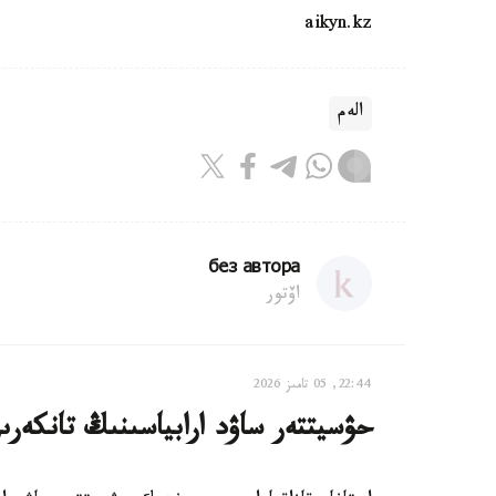
aikyn.kz
الەم
без автора
اۆتور
22:44, 05 تامىز 2026
حۋسيتتەر ساۋد ارابياسىنىڭ تانكەرى