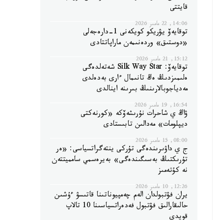
قايتتى
14:06, 22 مامىر 2026
توقايەۆ يۋريكو كويكەنى 1-دارەجەلى
«دوستىق» وردەنىمەن ماراپاتتادى
15:12, 21 مامىر 2026
توقايەۆ: Silk Way Star شەتەلدەگى
ەلىمىزدىڭ ەڭ تانىمال ءارى بەدەلدى
مەدياجوبالارىنىڭ بىرىنە اينالدى
16:54, 19 مامىر 2026
ۋاڭ ي شاحرات نۇرىشەۆكە «كورنەكتى
ديپلومات» مەدالىن تابىستادى
08:00, 15 مامىر 2026
ج ي داۋىرىندەگى تۇركى ينتەگراتسياسى: «ەر
تۇرىكتىڭ بەسىگىندەگى» بەيرەسمي سامميتتەن
نە كۇتەمىز
12:26, 10 مامىر 2026
يران فۋتبولدان الەم چەمپيوناتىنا قاتىسۋ ءۇشىن
حالىقارالىق فۋتبول فەدەراتسياسىنا 10 تالاپ
قويدى