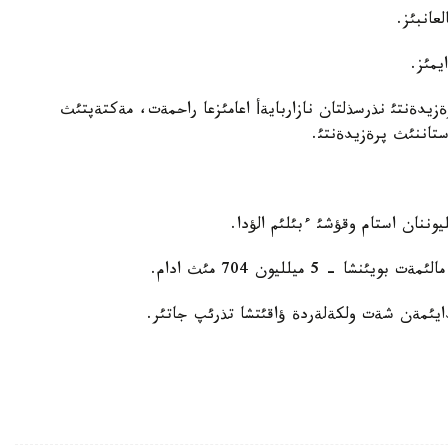
عانبئز.
يمئز.
زيدةنتئ نذرسذلتان نازاربايةأ اعامئزعا راحمةت، مةكتةپتئث
ستاننئث پرةزيدةنتئ.