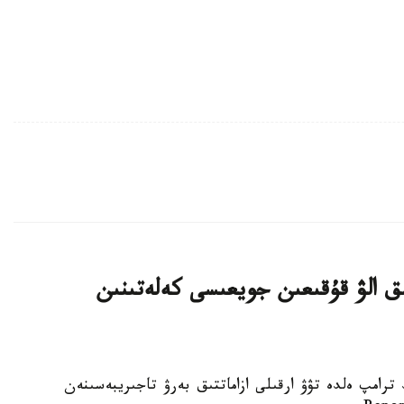
ىق الۋ قۇقىعىن جويعىسى كەلەتىنىن
تى دونالد ترامپ ەلدە تۋۋ ارقىلى ازاماتتىق بەرۋ تاجىريبەسىنەن