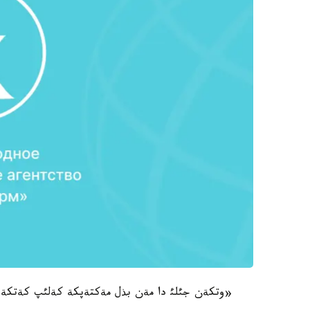
«وتكةن جئلئ دا مةن بذل مةكتةپكة كةلئپ كةتكةن