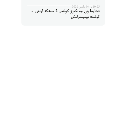
10:55, 04 مامىر 2026
قىتايعا ۇن جەتكىزۋ كولەمى 2 ەسەگە ارتتى -
كولىك مينيسترلىگى