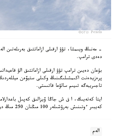
Фото: Pexels
- مەنىڭ ويىمشا، تۋۋ ارقىلى ازاماتتىق بەرىلەتىن ال
دەدى ترامپ.
بۇعان دەيىن ترامپ تۋۋ ارقىلى ازاماتتىق الۋ قاعيداتى
پرەزيدەنت اكىمشىلىگىنىڭ وكىلى ستيۆەن ميللەردىڭ 
تاجىريبەگە تىيىم سالۋعا قاتىستى.
ايتا كەتەيىك، ا ق ش جاڭا ۆيزالىق كەپىل باعدارلا
كەيبىر ءوتىنىش بەرۋشىلەر 100 مىڭنان 250 مىڭ دوللارعا دەيىنگى كولەمدە دەپوزيت سالۋى ءتيىس.
الەم