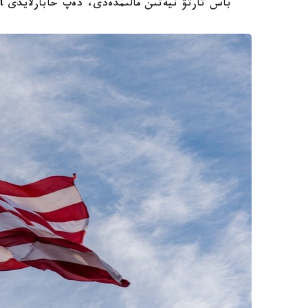
باس تارتۋ نيەتىن مالىمدەدى، دەپ حابارلايدى Report.