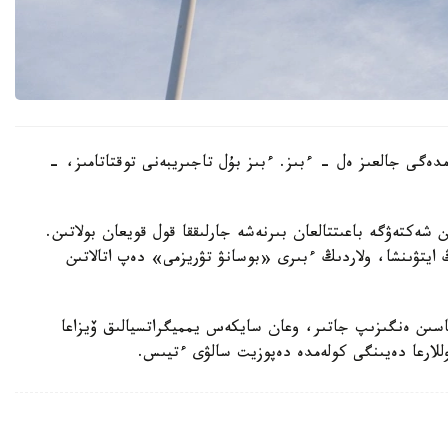
ەمدەگى جالعىز ەل - ءبىز. ءبىز بۇل تاجىريبەنى توقتاتامىز، -
ن شەكتەۋگە باعىتتالعان بىرنەشە جارلىققا قول قويعان بولاتىن.
ايتۋىنشا، ولاردىڭ ءبىرى «بوسانۋ تۋريزمى» دەپ اتالاتىن
ماسىن ەنگىزىپ جاتىر، وعان سايكەس يمميگراتسيالىق ۆيزاعا