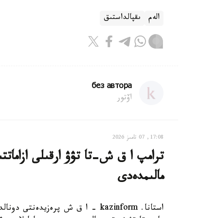
الەم
ىقپالداستىق
без автора
اۆتور
17:08, 07 تامىز 2026
ترامپ ا ق ش-تا تۋۋ ارقىلى ازاماتت
مالىمدەدى
استانا. kazinform - ا ق ش پرەزيدەن