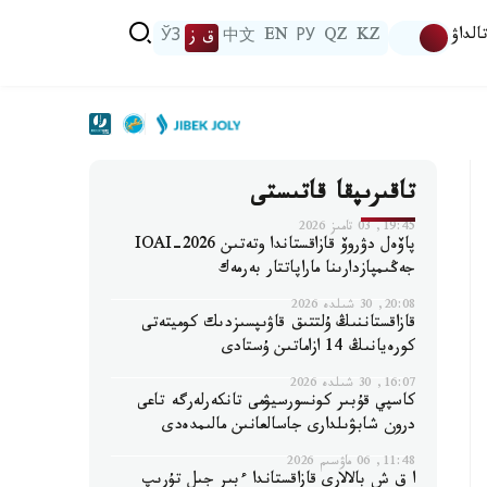
الداۋ
KZ
QZ
РУ
EN
中文
ق ز
ЎЗ
تاقىرىپقا قاتىستى
19:45, 03 تامىز 2026
پاۆەل دۋروۆ قازاقستاندا وتەتىن IOAI-2026
جەڭىمپازدارىنا ماراپاتتار بەرمەك
20:08, 30 شىلدە 2026
قازاقستاننىڭ ۇلتتىق قاۋىپسىزدىك كوميتەتى
كورەيانىڭ 14 ازاماتىن ۇستادى
16:07, 30 شىلدە 2026
كاسپي قۇبىر كونسورسيۋمى تانكەرلەرگە تاعى
درون شابۋىلدارى جاسالعانىن مالىمدەدى
11:48, 06 ماۋسىم 2026
ا ق ش بالالارى قازاقستاندا ءبىر جىل تۇرىپ