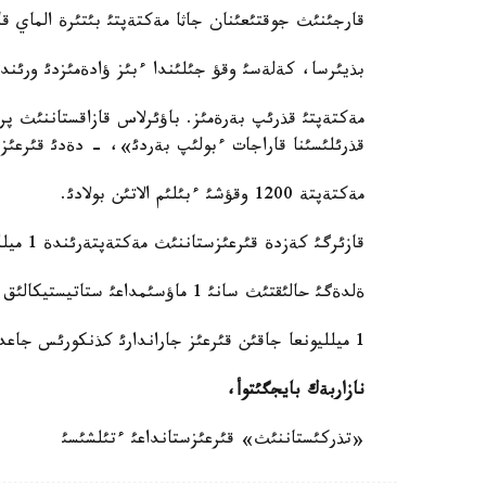
قارجئنئث جوقتئعئنان جاثا مةكتةپتئ بئتئرة الماي قال
بذيئرسا، كةلةسئ وقؤ جئلئندا ءبئز ؤادةمئزدئ ورئندا
مةكتةپتئ قذرئپ بةرةمئز. باؤئرلاس قازاقستاننئث پرة
قذرئلئسئنا قاراجات ءبولئپ بةردئ»، - دةدئ قئرعئز
مةكتةپتة 1200 وقؤشئ ءبئلئم الاتئن بولادئ.
قازئرگئ كةزدة قئرعئزستاننئث مةكتةپتةرئندة 1 ميلليوننان استام وقؤشئ ءبئلئم الؤدا.
ةلدةگئ حالئقتئث سانئ 1 ماؤسئمداعئ ستاتيستيكالئق مالئمةت بويئنشا - 5 ميلليون 704 مئث ادام.
1 ميلليونعا جاقئن قئرعئز جاراندارئ كذنكورئس جاعدايئمةن شةت ولكةلةردة ؤاقئتشا تذرئپ جاتئر.
نازاربةك
بايجگئتوأ
،
«تذركئستاننئث» قئرعئزستانداعئ ءتئلشئسئ