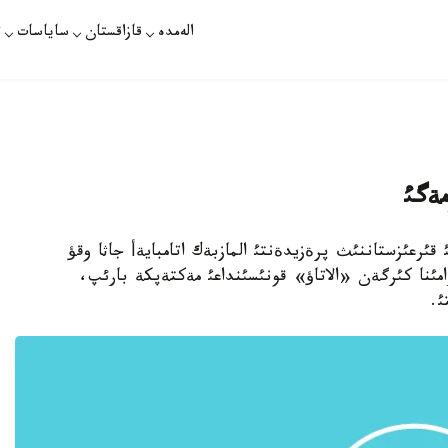
الەمدە
قازاقستان
ساياسات
ت
مةگئ
ؤرالئ قئرعئزستاننئث پرةزيدةنتئ المازبةك اتامبايةأ جاثا وقؤ
مئنا كئرگةن «الاتاؤ» قونئسئنداعئ مةكتةپكة بارئپ،
ئ.