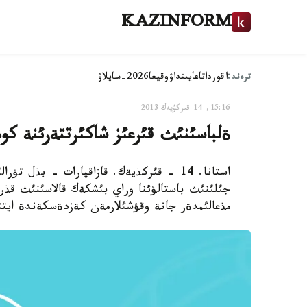
KAZINFORM
ترەند:
اقوردا
تاعايىنداۋ
وقيعا
2026-سايلاۋ
15:16, 14 قىركۇيەك 2013
ةلباسئنئث قئرعئز شاكئرتتةرئنة كو
استانا. 14 - قئركذيةك. قازاقپارات - بذل ت
جئلئنئث باستالؤئنا وراي بئشكةك قالاسئنئث قذرا
مذعالئمدةر جانة وقؤشئلارمةن كةزدةسكةندة ايتت