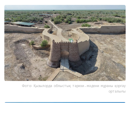
Фото: Қызылорда облыстық тарихи-мәдени мұраны қорғау
орталығы