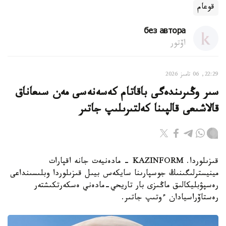
قوعام
без автора
اۆتور
22:29, 06 تامىز 2026
سىر وڭىرىندەگى باقاتام كەسەنەسى مەن سىعاناق
قالاشىعى قالپىنا كەلتىرىلىپ جاتىر
قىزىلوردا. KAZINFORM - مادەنيەت جانە اقپارات
مينيسترلىگىنىڭ جوسپارىنا سايكەس بيىل قىزىلوردا وبلىسىنداعى
رەسپۋبليكالىق ماڭىزى بار تاريحي-مادەني ەسكەرتكىشتەر
رەستاۆراسيادان ءوتىپ جاتىر.