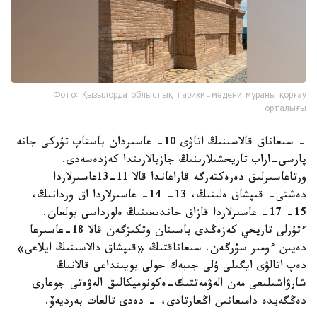
Фото: Қызылорда облыстық тарихи-мәдени мұраны қорғау
орталығы
- سىعاناق قالاسىنىڭ اتاۋى 10- عاسىردان باستاپ تۇركى جانە
پارسى-اراب تاريحشىلارىنىڭ جازبالارىندا كەزدەسەدى.
ورتاعاسىرلىق دەرەكتەرگە قاراعاندا قالا 11-13عاسىرلاردا
دەشتى- قىپشاق ەلىنىڭ، 13- 14- عاسىرلاردا اق وردانىڭ،
15- 17- عاسىرلاردا قازاق حاندىعىنىڭ ەلورداسى بولعان.
ءتۇرلى تاريحي كەزەڭدى باسىنان وتكىزگەن قالا 18-عاسىرعا
دەيىن ءومىر سۇرگەن. سىعاناقتىڭ «قىپشاق دالاسىنىڭ ايلاعى»
دەپ اتالۋى ايگىلى ۇلى جىبەك جولى بويىنداعى قالانىڭ
شارۋاشىلىعى مەن الەۋمەتتىك-ەكونوميكالىق الەۋەتى جوعارى
دەڭگەيدە دامىعانىن اڭعارتادى، - دەدى تالعات بەرديەۆ.