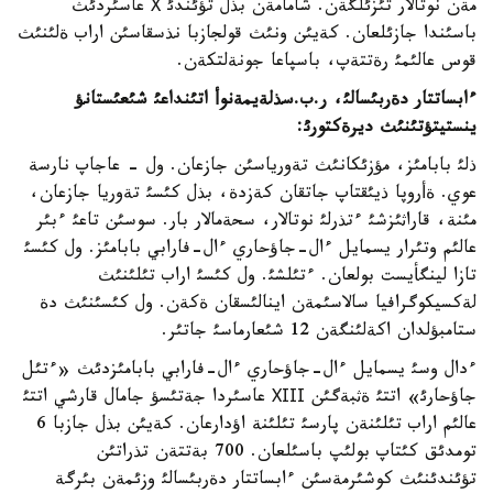
مةن نوتالار تئزئلگةن. شامامةن بذل تؤئندئ Х عاسئردئث
باسئندا جازئلعان. كةيئن ونئث قولجازبا نذسقاسئن اراب ةلئنئث
قوس عالئمئ رةتتةپ، باسپاعا جونةلتكةن.
ءابساتتار دةربئسالئ، ر
.
ب
.
سذلةيمةنوأ اتئنداعئ شئعئستانؤ
ينستيتؤتئنئث ديرةكتورئ
:
ذلئ بابامئز، مؤزئكانئث تةورياسئن جازعان. ول - عاجاپ نارسة
عوي. ةأروپا ذيئقتاپ جاتقان كةزدة، بذل كئسئ تةوريا جازعان،
مئنة، قاراثئزشئ ءتذرلئ نوتالار، سحةمالار بار. سوسئن تاعئ ءبئر
عالئم وتئرار يسمايل ءال-جاؤحاري ءال-فارابي بابامئز. ول كئسئ
تازا لينگأيست بولعان. ءتئلشئ. ول كئسئ اراب تئلئنئث
لةكسيكوگرافيا سالاسئمةن اينالئسقان ةكةن. ول كئسئنئث دة
ستامبؤلدان اكةلئنگةن 12 شئعارماسئ جاتئر.
ءدال وسئ يسمايل ءال-جاؤحاري ءال-فارابي بابامئزدئث «ءتئل
جاؤحارئ» اتتئ ةثبةگئن ХІІІ عاسئردا جةتئسؤ جامال قارشي اتتئ
عالئم اراب تئلئنةن پارسئ تئلئنة اؤدارعان. كةيئن بذل جازبا 6
تومدئق كئتاپ بولئپ باسئلعان. 700 بةتتةن تذراتئن
تؤئندئنئث كوشئرمةسئن ءابساتتار دةربئسالئ وزئمةن بئرگة