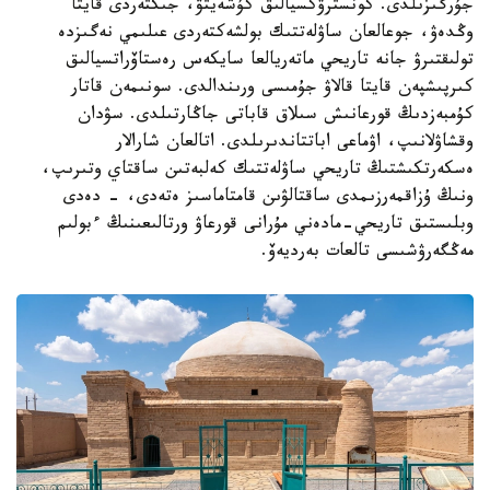
جۇرگىزىلدى. كونسترۋكسيالىق كۇشەيتۋ، جىكتەردى قايتا
وڭدەۋ، جوعالعان ساۋلەتتىك بولشەكتەردى عىلىمي نەگىزدە
تولىقتىرۋ جانە تاريحي ماتەريالعا سايكەس رەستاۆراتسيالىق
كىرپىشپەن قايتا قالاۋ جۇمىسى ورىندالدى. سونىمەن قاتار
كۇمبەزدىڭ قورعانىش سىلاق قاباتى جاڭارتىلدى. سۋدان
وقشاۋلانىپ، اۋماعى اباتتاندىرىلدى. اتالعان شارالار
ەسكەرتكىشتىڭ تاريحي ساۋلەتتىك كەلبەتىن ساقتاي وتىرىپ،
ونىڭ ۇزاقمەرزىمدى ساقتالۋىن قامتاماسىز ەتەدى، - دەدى
وبلىستىق تاريحي-مادەني مۇرانى قورعاۋ ورتالىعىنىڭ ءبولىم
مەڭگەرۋشىسى تالعات بەرديەۆ.