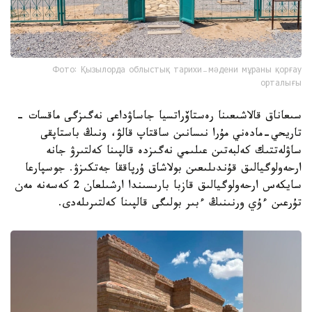
Фото: Қызылорда облыстық тарихи-мәдени мұраны қорғау
орталығы
سىعاناق قالاشىعىنا رەستاۆراتسيا جاساۋداعى نەگىزگى ماقسات -
تاريحي-مادەني مۇرا نىسانىن ساقتاپ قالۋ، ونىڭ باستاپقى
ساۋلەتتىك كەلبەتىن عىلىمي نەگىزدە قالپىنا كەلتىرۋ جانە
ارحەولوگيالىق قۇندىلىعىن بولاشاق ۇرپاققا جەتكىزۋ. جوسپارعا
سايكەس ارحەولوگيالىق قازبا بارىسىندا ارشىلعان 2 كەسەنە مەن
تۇرعىن ءۇي ورنىنىڭ ءبىر بولىگى قالپىنا كەلتىرىلەدى.