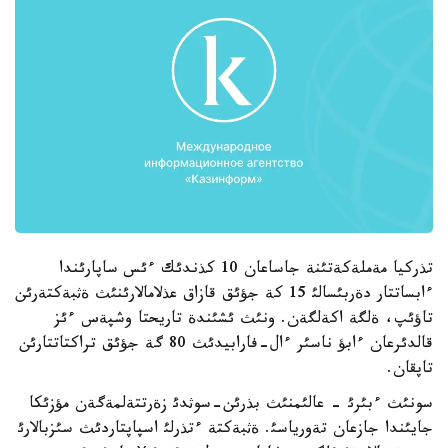
تذركيا مةملةكةتئنة جاساعان 10 كذندئك ءئس ساپارئندا
ءابساتتار دةربئسالئ 15 كة جؤئق قازاق عذلامالارئنئث ةثبةكتةرئن
تاؤئپ، ةلگة اكةلگةن. ونئث ئشئندة تاريحتا وشپةس ءئز
قالدئرعان ءابؤ ناسئر ءال-فارابيدئث 80 گة جؤئق تراكتاتتارئن
تاپقان.
سونئث ءبئرئ - عالئمنئث بذرئن-سوثدئ زةرتتةلمةگةن مؤزئكا
جايئندا جازعان تةورياسئ. ةثبةكتة ءتذرلئ اسپاپتاردئث سئزبالارئ