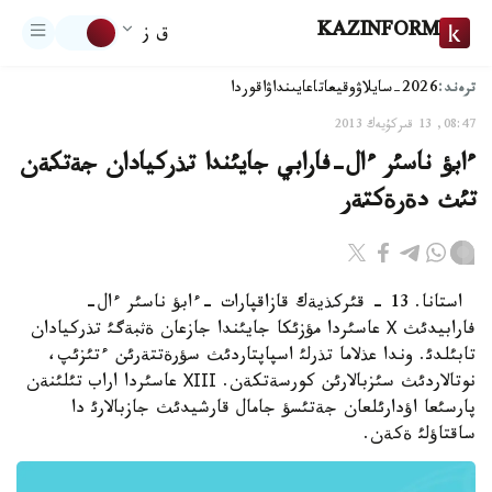
KAZINFORM
ق ز
ترەند:
2026-سايلاۋ
وقيعا
تاعايىنداۋ
اقوردا
08:47, 13 قىركۇيەك 2013
ءابؤ ناسئر ءال-فارابي جايئندا تذركيادان جةتكةن
تئث دةرةكتةر
استانا. 13 - قئركذيةك قازاقپارات -ءابؤ ناسئر ءال-
فارابيدئث Х عاسئردا مؤزئكا جايئندا جازعان ةثبةگئ تذركيادان
تابئلدئ. وندا عذلاما تذرلئ اسپاپتاردئث سؤرةتتةرئن ءتئزئپ،
نوتالاردئث سئزبالارئن كورسةتكةن. ХІІІ عاسئردا اراب تئلئنةن
پارسئعا اؤدارئلعان جةتئسؤ جامال قارشيدئث جازبالارئ دا
ساقتاؤلئ ةكةن.