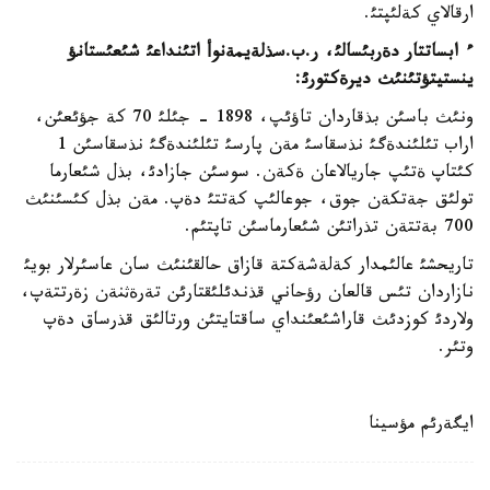
ارقالاي كةلئپتئ.
ء ابساتتار دةربئسالئ، ر
.
ب
.
سذلةيمةنوأ اتئنداعئ شئعئستانؤ
ينستيتؤتئنئث ديرةكتورئ
:
ونئث باسئن بذقاردان تاؤئپ، 1898 - جئلئ 70 كة جؤئعئن،
اراب تئلئندةگئ نذسقاسئ مةن پارسئ تئلئندةگئ نذسقاسئن 1
كئتاپ ةتئپ جاريالاعان ةكةن. سوسئن جازادئ، بذل شئعارما
تولئق جةتكةن جوق، جوعالئپ كةتتئ دةپ. مةن بذل كئسئنئث
700 بةتتةن تذراتئن شئعارماسئن تاپتئم.
تاريحشئ عالئمدار كةلةشةكتة قازاق حالقئنئث سان عاسئرلار بويئ
نازاردان تئس قالعان رؤحاني قذندئلئقتارئن تةرةثنةن زةرتتةپ،
ولاردئ كوزدئث قاراشئعئنداي ساقتايتئن ورتالئق قذرساق دةپ
وتئر.
ايگةرئم مؤسينا