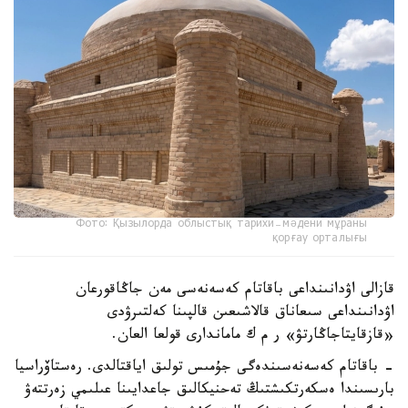
Фото: Қызылорда облыстық тарихи-мәдени мұраны
қорғау орталығы
قازالى اۋدانىنداعى باقاتام كەسەنەسى مەن جاڭاقورعان
اۋدانىنداعى سىعاناق قالاشىعىن قالپىنا كەلتىرۋدى
«قازقايتاجاڭارتۋ» ر م ك ماماندارى قولعا العان.
- باقاتام كەسەنەسىندەگى جۇمىس تولىق اياقتالدى. رەستاۆراسيا
بارىسىندا ەسكەرتكىشتىڭ تەحنيكالىق جاعدايىنا عىلىمي زەرتتەۋ