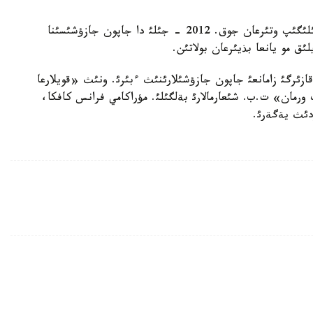
مؤراكامي بؤكمةكةرلةردئث تاثداؤئنا ءبئرئنشئ رةت ئلئگئپ وتئرعان جوق. 2012 - جئلئ دا جاپون جازؤشئسئنا
ق مو يانعا بذيئرعان بولاتئن.
 قازئرگئ زامانعئ جاپون جازؤشئلارئنئث ءبئرئ. ونئث «قويلارعا
ن» ت.ب. شئعارمالارئ بةلگئلئ. مؤراكامي فرانس كافكا،
ردئث يةگةرئ.