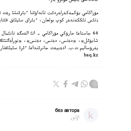
كانادالئق ةليس مؤنرو بار.
ذتئس تئككةندةر كوپ بولعان، ءبئراق سئيلئق قئتايلئ
64 جاستاعئ حارؤكي مؤراكامي - اتئ الةمگة تانئمال
شابؤئل»، «دةنس، دةنس، دةنس»، «نورأةگتئك ورما
يةرؤساليم ت.ب. ادةبيةت جانرئنداعئ ءئرئ سئيلئقتا
baq.kz
без автора
اۆتور