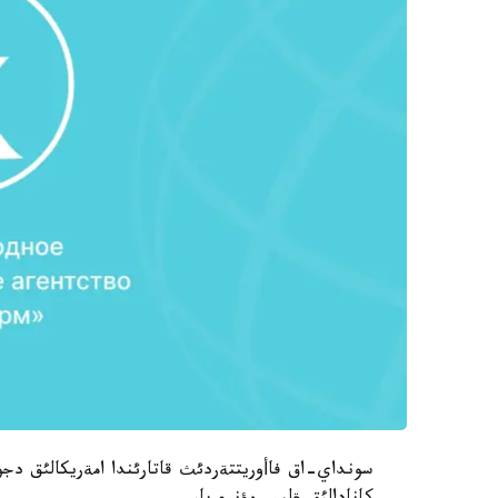
سونداي-اق فاأوريتتةردئث قاتارئندا امةريكالئق 