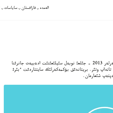
الەمدە
قازاقستان
ساياسات
ت
استانا. 12 - قئركذيةك. قازاقپارات - بؤكمةكةرلةر 2013 - جئلعئ نوبةل سئيلئعئنئث ادةبيةت جانرئنا
 تاثداپ وتئر. بريتاندئق بؤكمةكةرلئك سايتتاردئث ءبئرئ