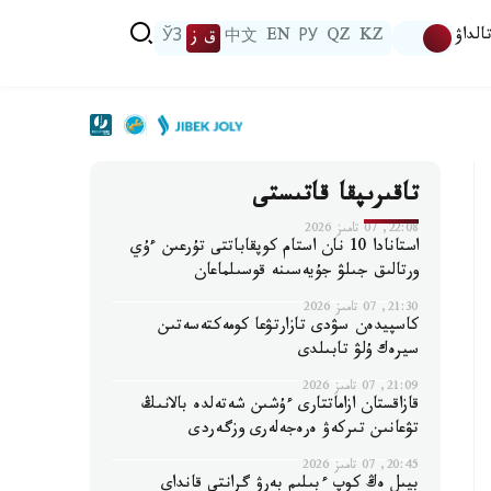
الداۋ
KZ
QZ
РУ
EN
中文
ق ز
ЎЗ
تاقىرىپقا قاتىستى
22:08, 07 تامىز 2026
استانادا 10 نان استام كوپقاباتتى تۇرعىن ءۇي
ورتالىق جىلۋ جۇيەسىنە قوسىلماعان
21:30, 07 تامىز 2026
كاسپيدەن سۋدى تازارتۋعا كومەكتەسەتىن
سيرەك ۇلۋ تابىلدى
21:09, 07 تامىز 2026
قازاقستان ازاماتتارى ءۇشىن شەتەلدە بالانىڭ
تۋعانىن تىركەۋ ەرەجەلەرى وزگەردى
20:45, 07 تامىز 2026
بيىل ەڭ كوپ ءبىلىم بەرۋ گرانتى قانداي