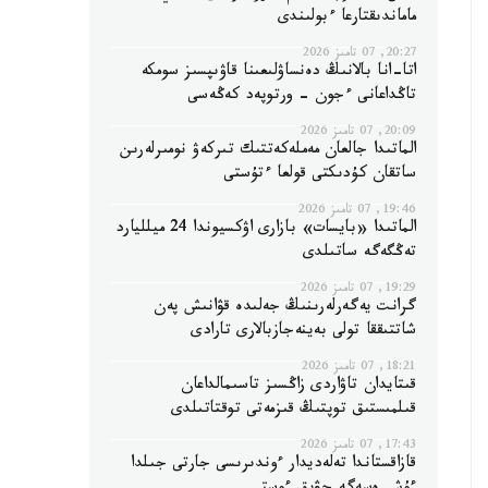
ماماندىقتارعا ءبولىندى
20:27, 07 تامىز 2026
اتا-انا بالانىڭ دەنساۋلىعىنا قاۋىپسىز سومكە
تاڭداعانى ءجون - ورتوپەد كەڭەسى
20:09, 07 تامىز 2026
الماتىدا جالعان مەملەكەتتىك تىركەۋ نومىرلەرىن
ساتقان كۇدىكتى قولعا ءتۇستى
19:46, 07 تامىز 2026
الماتىدا «بايسات» بازارى اۋكسيوندا 24 ميلليارد
تەڭگەگە ساتىلدى
19:29, 07 تامىز 2026
گرانت يەگەرلەرىنىڭ جەلىدە قۋانىش پەن
شاتتىققا تولى بەينەجازبالارى تارادى
18:21, 07 تامىز 2026
قىتايدان تاۋاردى زاڭسىز تاسىمالداعان
قىلمىستىق توپتىڭ قىزمەتى توقتاتىلدى
17:43, 07 تامىز 2026
قازاقستاندا تەلەديدار ءوندىرىسى جارتى جىلدا