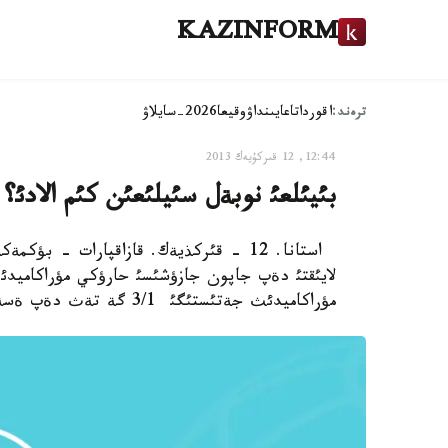
KAZINFORM
ترەند:
اقوردا
تاعايىنداۋ
وقيعا
2026-سايلاۋ
12:44, 12 قىركۇيەك 2013
بئيئلعئ نوبةل سئيلئعئن كئم الادئ؟
لايئقتئ دةپ جاپون جازؤشئسئ حارؤكي مؤراكاميدئ
مؤراكاميدئث جةتئستئگئ 3/1 گة تةث دةپ ةسةپتةپ شئعارعان.