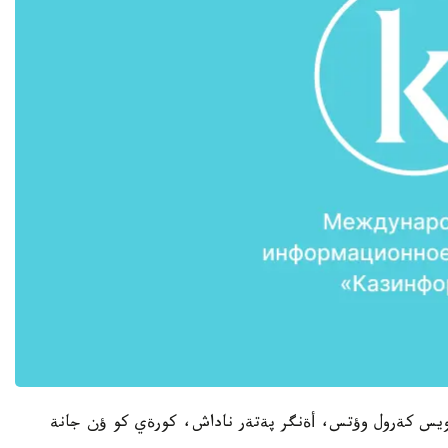
دجويس كةرول وؤتس، أةنگر پةتةر ناداش، كورةي كو ؤن جانة