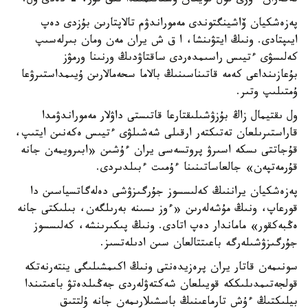
تەگەران ءوزى قول قويعان ۇستانىمىندا نىق تۇر، - دەدى ول.
پەزەشكيان ۆاشينگتوندى مەموراندۋم تالاپتارىن بۇزدى دەپ
ايىپتادى. ونىڭ ايتۋىنشا، ا ق ش يران مەن ومان بىرلەسىپ
كەلىسۋى ءتيىس راسىمدەردى ساقتاۋدىڭ ورنىنا ورمۋز
بۇعازىنداعى كەمە قاتىناسىنىڭ بالاما سحەمالارىن ۇيىمداستىرۋعا
ۇمتىلىپ وتىر.
ول ىقتيمال زاڭ بۇزۋشىلىقتارعا قاتىستى داۋلار مەموراندۋمدا
قاراستىرىلعان تەتىكتەر ارقىلى شەشىلۋى ءتيىس ەكەنىن ايتىپ،
قۇجاتتى ىسكە اسىرۋ پروتسەسى يران ءۇشىن «ابىرويمەن جانە
قۇرمەتپەن» جالعاساتىنىنا ءۇمىت ءبىلدىردى.
پەزەشكيان يراننىڭ كەلىسسوز جۇرگىزۋشى دەلەگاتسياسىن دا
قورعاپ، ونىڭ مۇشەلەرىن «ءوز ىسىنە بەرىلگەن، بىلىكتى جانە
ەڭبەكقور» ماماندار دەپ اتادى. ونىڭ پىكىرىنشە، كەلىسسوز
جۇرگىزۋشىلەرگە باعىتتالعان سىن ادىلەتسىز.
سونىمەن قاتار يران پرەزيدەنتى ونىڭ اكىمشىلىگى ينتەرنەتكە
قولجەتىمدىلىككە قويىلعان شەكتەۋلەردى جەڭىلدەتۋ باعىتىندا
بيلىكتىڭ ءۇش تارماعىنىڭ باسشىلارىمەن جانە ۇلتتىق