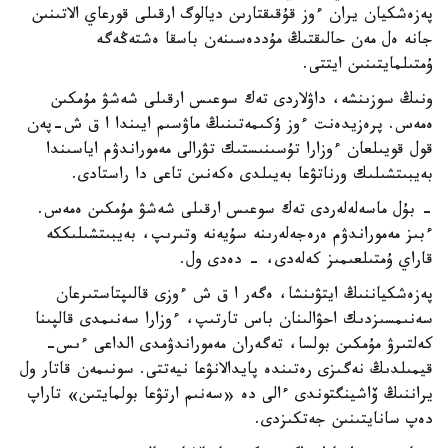
پەزەشكيان يران ءوز قۇقىقتارىن ديالوگ ارقىلى قورعاي الاتىنىن
جانە ەل مەن حالىقتىڭ مۇددەسىنەن باسقا ەشتەڭەگە
ۇمتىلمايتىنىن ايتتى.
ونىڭ سوزىنشە، داۋلاردى تەك سوعىس ارقىلى شەشۋ مۇمكىن
ەمەس. پرەزيدەنت ءوز ۇكىمەتىنىڭ ماۋسىم ايىندا ا ق ش-پەن
قول قويىلعان ءوزارا تۇسىنىستىك تۋرالى مەموراندۋم اياسىندا
بەيبىتشىلىك ورناتۋعا بەيىلدى ەكەنىن تاعى دا راستادى.
- بۇل ماسەلەلەردى تەك سوعىس ارقىلى شەشۋ مۇمكىن ەمەس.
ءبىز مەموراندۋم ەرەجەلەرىنە سۇيەنە وتىرىپ، بەيبىتشىلىككە
قاراي ۇمتىلعىمىز كەلەدى، - دەدى ول.
پەزەشكياننىڭ ايتۋىنشا، ەگەر ا ق ش ءوزى قالىپتاستىرعان
سەنىمسىزدىك احۋالىنان باس تارتىپ، ءوزارا سەنىمدى قالپىنا
كەلتىرۋ مۇمكىن بولسا، تەگەران مەموراندۋمدى الداعى ءىس-
قيمىلدىڭ نەگىزى رەتىندە پايدالانۋعا نيەتتى. سونىمەن قاتار ول
يراننىڭ ۆاشينگتوندى ءالى دە «سەنىم ارتۋعا بولمايتىن» تاراپ
دەپ سانايتىنىن جەتكىزدى.