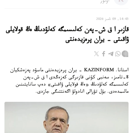
اۆتور
14:45, 09 تامىز 2026
قازىر ا ق ش-پەن كەلىسىمگە كەلۋدىڭ ەڭ قولايلى
ۋاقىتى - يران پرەزيدەنتى
استانا. KAZINFORM - يران پرەزيدەنتى ماسۋد پەزەشكيان
8-تامىز، سەنبى كۇنى قازىرگى كەزەڭدى ا ق ش-پەن
كەلىسىمگە كەلۋدىڭ «ەڭ قولايلى ۋاقىتى» دەپ سانايتىنىن
مالىمدەدى. بۇل تۋرالى انادولۋ اگەنتتىگى جازدى.