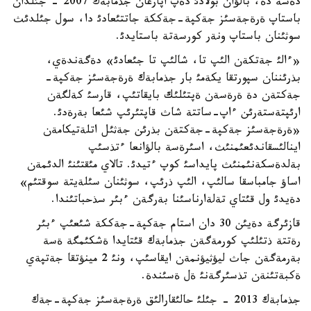
دةسة دة، بالؤان بولادئ دةپ اپارعان جذمابةك 2007 - جئلدان
باستاپ ةرةجةسئز جةكپة-جةككة جاتتئعادئ دا، سول جئلدئث
سوثئنان باستاپ ونةر كورسةتة باستايدئ.
«ءالئ جةتكةن الئپ تا، شالئپ تا جئعادئ» دةگةندةي،
بذرئننان سپورتقا يكةمئ بار جذمابةك ةرةجةسئز جةكپة-
جةكتةن دة ةرةسةن ةپتئلئك بايقاتئپ، قارسئ كةلگةن
ارئپتةستةرئن ءاپ-ساتتة شاث قاپتئرئپ شئعا بةرةدئ.
«ةرةجةسئز جةكپة-جةكتةن بذرئن جةثئل اتلةتيكامةن
اينالئسقاندئعئمنئث، اسئرةسة بالؤانعا ءتذسئپ
بةلدةسكةنئمنئث پايداسئ كوپ ءتيدئ. تالاي مئقتئنئ الدئمةن
اساؤ جامباسقا سالئپ، الئپ ذرئپ، سوثئنان سئلةيتة سوقتئم»
دةيدئ ول قئتاي تةلةارناسئنا بةرگةن ءبئر سذحباتئندا.
قازئرگة دةيئن 30 دان استام جةكپة-جةككة شئعئپ ءبئر
رةتتة ذتئلئپ كورمةگةن جذمابةك قئتايدا ةشكئمگة ةسة
بةرمةگةن جاث ليؤثيؤنمةن ايقاسئپ، ونئ 2 مينؤتقا جةتپةي
ةكبةتئنةن تذسئرگةنئ ةل ةسئندة.
جذمابةك 2013 - جئلئ حالئقارالئق ةرةجةسئز جةكپة-جةك