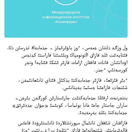
ول وزگة ذلتتان ةمةس، ءوز باؤئرئمئز - جذمابةك تذرسئن ذلئ.
قئتايدئث ئلة قازاق اأتونوميالئ وبلئسئنا قاراستئ كذنةس
اؤدانئنان قانات قاققان ازامات قازئر ئشكئ قئتايدا ونةر
كورسةتئپ ءجذر.
ءبئر قئزئعئ، قازئر جذمابةكتئ بذكئل قئتاي تانئعانئمةن،
شئنجاث قازاعئنا ةسئمئ بةيتانئس.
ينتةرنةت ارقئلئ جذمابةكتئث جارئستارئن كورگةن بئرةن-
ساران جاستار جاعئ عانا بولماسا، كوبئسئ «جؤان جذدئرئق»
جذمابةكتئ بئلة بةرمةيدئ.
قازاقتان شئققان تانئمال سپورتشئلاردئ تانئستئرؤدئ قاعئس
قالدئرمايتئن شئنجاثداعئ قازاق ءتئلدئ ب ا ق-تئث ءوزئ