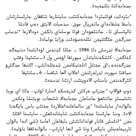
جذمابةكتئ بئلمةيدئ.
ءبئزدئث قولئمئزدا جذمابةكتئث سايتتارعا شئققان جارئستارئنان
باسقا ةشقانداي ماتةريال جوق. سذحبات الايئق دةپ قانشا
تالپئنساق تا، جاتتئعؤدان قولئ بوساماي ذلكةن دودالارعا ءتذسئپ
جذرگةن جئگئتپةن تئلدةسؤدئث ورايئ بولمادئ.
جذمابةك تذرسئن ذلئ 1986 - جئلئ كذنةس اؤدانئندا دذنيةگة
كةلگةن. كئشكةنتايئنان سپورتقا اؤةس ول 3-سئنئپتا وقئپ
جذرگةندة-اق جةثئل اتلةتيكامةن شذعئلدانئپ، الئسقا جذگئرؤ
سياقتئ سپورت تذرلةرئنةن اعالاپ العا شئقسا، 6-سئنئپقا
كئرگةننةن باستاپ الادوپتئث ارتئنا تذسةدئ.
دوپ قؤالاپ ءجذرئپ ةركئن كذرةسكة اثسارئ اؤئپ، ةكئ اي بويئ
تئنئمسئز جاتتئعؤ جاساعان جذمابةك شئنجاث بويئنشا وتكةن
بالؤاندار سايئسئندا ءوز سالماعئنداعئلاردئ جةثئپ باس بايگةنئ
الادئ. وسئ جارئستا جذمابةكتئث شاپشاثدئعئن، سايئستا اقئلئ
مةن ءادئسئن قاتار قولداناتئنئن بايقاعان اعاسئ (شي اندا بالؤان
تاربيةلةيتئن باپكةر) ونئ شي انعا اپارئپ، بالؤاندئققا باؤليدئ.