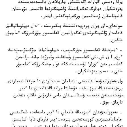
يرنا رەسمي اقپارات اگەنتتىگى جاريالاعان مالىمدەمەسىندە
پەزەشكيان ديالوگ تەگەراننىڭ ۆاشينگتونعا قاتىستى بۇرىننان
قالىپتاسقان ۇستانىمىن وزگەرتپەگەنىن ايتتى.
سونداي-اق يران پرەزيدەنتىنىڭ پىكىرىنشە، ءدال ديپلوماتيالىق
قادامدار ۆاشينگتوندى تەگەرانمەن كەلىسسوز جۇرگىزۋگە ءماجبۇر
ەتكەن.
- ءبىزدىڭ كەلىسسوز جۇرگىزىپ، ديپلوماتياعا جۇگىنۋىمىزدىڭ
ءوزى ا ق ش-تى كەلىسسوز ۇستەلىنە وتىرۋعا جانە يرانمەن
كەلىسىم مەن ءوزارا تۇسىنىستىككە قول جەتكىزۋگە ءماجبۇر
ەتتى،-دەدى پەزەشكيان.
ول مەموراندۋمعا قاتىستى ايتىلعان سىنداردى دا جوققا شىعاردى.
پرەزيدەنتتىڭ سوزىنشە، قۇجاتتا يراننىڭ قانداي دا ءبىر
مۇددەسىنەن نەمەسە ۇستانىمىنان باس تارتۋىن تالاپ ەتەتىن
تارماق جوق.
- مەموراندۋمنان ءبىزدىڭ قانداي دا ءبىر ماسەلەدە شەگىنىس
جاساعانىمىزدى كورسەتەتىن بىردە-ءبىر تارماق تابا المايسىز.