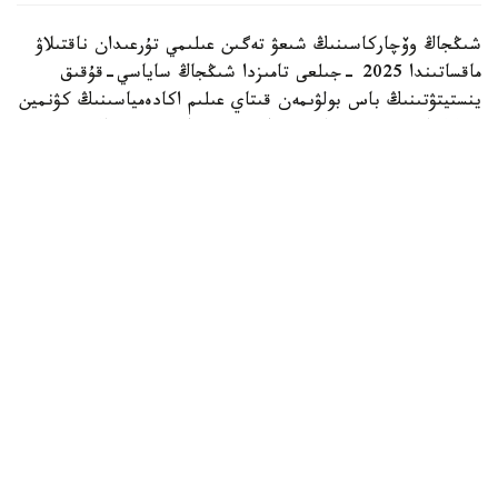
شىڭجاڭ وۆچاركاسىنىڭ شىعۋ تەگىن عىلىمي تۇرعىدان ناقتىلاۋ
ماقساتىندا 2025 -جىلعى تامىزدا شىڭجاڭ ساياسي-قۇقىق
ينستيتۋتىنىڭ باس بولۋىمەن قىتاي عىلىم اكادەمياسىنىڭ كۋنمين
زوولوگيا ينستيتۋتى جانە شوقك قىزمەتتىك يتتەر ورتالىعى
بىرلەسىپ، «شىڭجاڭ وۆچاركاسىنىڭ تۇقىمدىق تازالىعىن ساقتاۋ
جانە ولاردى قىزمەتتىك يت رەتىندە ىرىكتەۋدىڭ نەگىزگى
تەحنولوگيالارىن ازىرلەۋ مەن قولدانۋ» جوباسىن ىسكە قوسقان
بولاتىن.
جۋىردا اتالعان جوبا اياسىندا جۇرگىزىلگەن نەگىزگى گەنومدىق
زەرتتەۋدىڭ ناتيجەلەرى جاريالاندى. ميلليونداعان مۋتاتسيا
نۇكتەسىنە جۇرگىزىلگەن تالداۋلار نەگىزىندە عالىمدار شىڭجاڭ
وۆچاركاسىنىڭ قىتايدىڭ سولتۇستىك ايماعىندا قالىپتاسقان
بايىرعى جەرگىلىكتى يت تۇقىمى ەكەنىن راستادى. ش و ق ك
قوعامدىق قاۋىپسىزدىك باسقارماسىنىڭ مالىمەتىنشە، زەرتتەۋ
شىڭجاڭ وۆچاركاسىنىڭ «سىرتتان اكەلىنگەن تۇقىمدى
جەتىلدىرۋ ناتيجەسىندە پايدا بولعانى» تۋرالى ۇزاققا سوزىلعان