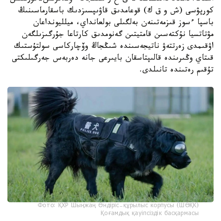
كورپۋسى (ش و ق ك) قوعامدىق قاۋىپسىزدىك باسقارماسىنىڭ
باسپا ءسوز قىزمەتىنەن بەلگىلى بولعانداي، ميلليونداعان
مۋتاتسيا نۇكتەسىن قامتيتىن گەنومدىق كارتاعا جۇرگىزىلگەن
اۋقىمدى زەرتتەۋ ناتيجەسىندە شىڭجاڭ وۆچاركاسى سولتۇستىك
قىتاي وڭىرىندە قالىپتاسقان بايىرعى جانە دەربەس جەرگىلىكتى
تۇقىم رەتىندە تانىلدى.
Фото: ҚХР Шыңжаң Өндіріс-құрылыс корпусы (ШӨҚК)
Қоғамдық қауіпсіздік басқармасы