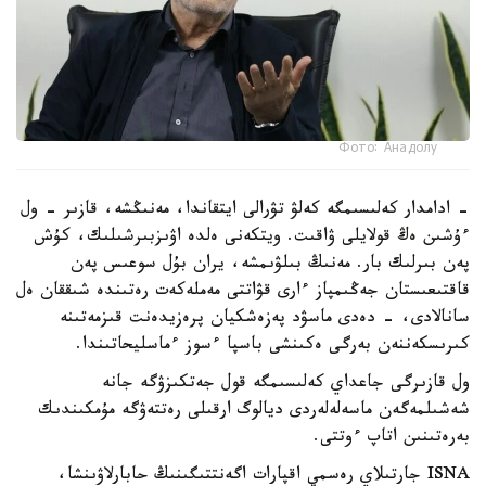
Фото: Анадолу
- ادامدار كەلىسىمگە كەلۋ تۋرالى ايتقاندا، مەنىڭشە، قازىر - ول
ءۇشىن ەڭ قولايلى ۋاقىت. ويتكەنى ەلدە اۋىزبىرشىلىك، كۇش
پەن بىرلىك بار. مەنىڭ بىلۋىمشە، يران بۇل سوعىس پەن
قاقتىعىستان جەڭىمپاز ءارى قۋاتتى مەملەكەت رەتىندە شىققان ەل
سانالادى، - دەدى ماسۋد پەزەشكيان پرەزيدەنت قىزمەتىنە
كىرىسكەننەن بەرگى ەكىنشى باسپا ءسوز ءماسليحاتىندا.
ول قازىرگى جاعداي كەلىسىمگە قول جەتكىزۋگە جانە
شەشىلمەگەن ماسەلەلەردى ديالوگ ارقىلى رەتتەۋگە مۇمكىندىك
بەرەتىنىن اتاپ ءوتتى.
ISNA جارتىلاي رەسمي اقپارات اگەنتتىگىنىڭ حابارلاۋىنشا،