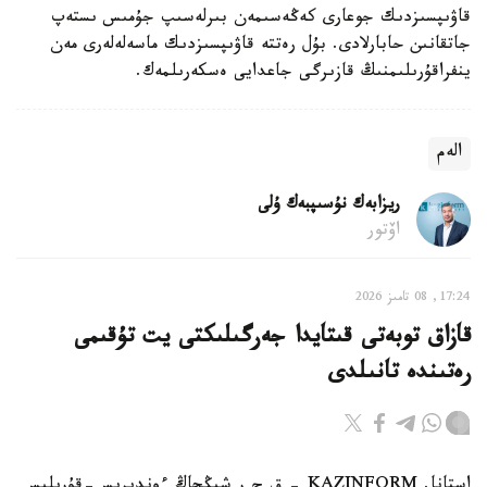
قاۋىپسىزدىك جوعارى كەڭەسىمەن بىرلەسىپ جۇمىس ىستەپ
جاتقانىن حابارلادى. بۇل رەتتە قاۋىپسىزدىك ماسەلەلەرى مەن
ينفراقۇرىلىمنىڭ قازىرگى جاعدايى ەسكەرىلمەك.
الەم
ريزابەك نۇسىپبەك ۇلى
اۆتور
17:24, 08 تامىز 2026
قازاق توبەتى قىتايدا جەرگىلىكتى يت تۇقىمى
رەتىندە تانىلدى
استانا. KAZINFORM – ق ح ر شىڭجاڭ ءوندىرىس-قۇرىلىس