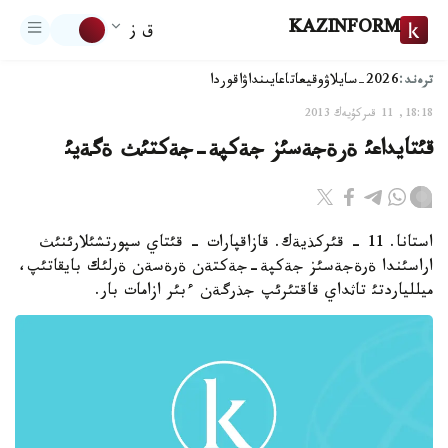
KAZINFORM
ق ز
ترەند:
2026-سايلاۋ
وقيعا
تاعايىنداۋ
اقوردا
18:18, 11 قىركۇيەك 2013
قئتايداعئ ةرةجةسئز جةكپة-جةكتئث ةگةيئ
استانا. 11 - قئركذيةك. قازاقپارات - قئتاي سپورتشئلارئنئث
اراسئندا ةرةجةسئز جةكپة-جةكتةن ةرةسةن ةرلئك بايقاتئپ،
ميللياردتئ تاثداي قاقتئرئپ جذرگةن ءبئر ازامات بار.