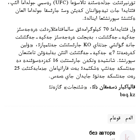
تؤرنيرئنئث جذلدةسئنة تالاسؤعا (UFC) رةسمي جولداما الئپ،
قئتايدا جاث تيةچؤاننان كةيئن وسئ جارئسقا جولداما العان
ةكئنشئ سپورتشئعا اينالدئ.
ول قئتايداعئ 70 كيلوگرامدئق سالماقتاعئلاردئث ةرةجةسئز
جةكپة-جةگئنئث، بةيجئث ةرةجةسئز جةكپة-جةگئنئث
جانة گؤاثشي جذثتاي KO جارئسئنئث جةثئمپازئ، «ؤلين
كةرةمةتئ 7» جةكپة-جةگئنئث التئن بةلبةؤئن تاعئنعان
سپورتشئ. شانشيدة وتكةن جارئستئث 16 كةزدةسؤئندة دة
جةثئسكة جةتئپ ةشكئمدئ بةت قاراتپاعان جذمابةكتئث 25
رةت جةثئسكة جةتؤئ جايدان جاي ةمةس.
قالياكبار ذسةمقان ذلئ
، «شئنجاث» گازةتئ
baq.kz
الەم
قوعام
без автора