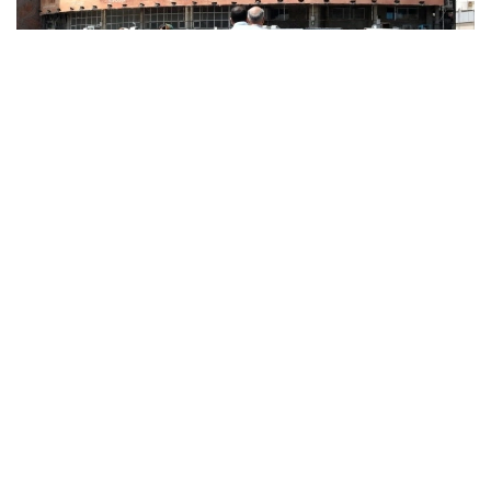
Фото: x.com / @EnglishFars
Reuters اگەنتتىگىنىڭ بەس دەرەككوزىنە سۇيەنگەن مالىمەتىنە
سايكەس، يران ا ق ش ءوز اۋماعىنا تاعى دا سوققى جاسايتىن
بولسا، ايماقتاعى ستراتەگيالىق ماڭىزى بار ەنەرگەتيكالىق
ينفراقۇرىلىم نىساندارىنا جاۋاپ رەتىندە سوققى بەرەتىنىن
مالىمدەگەن.
اگەنتتىك مالىمەتىنشە، بۇل ەسكەرتۋ ا ق ش پرەزيدەنتى دونالد
ترامپتىڭ 28 -شىلدەدە يراننىڭ ەنەرگەتيكالىق ينفراقۇرىلىمىنا
سوققى بەرۋ مۇمكىندىگىن جوققا شىعارماعان مالىمدەمەسىنەن
كەيىن جۇرگىزىلگەن ديپلوماتيالىق بايلانىستار بارىسىندا
جەتكىزىلگەن.