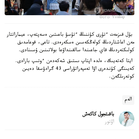
Фото: Yonhap
بۇل قىزمەت ءتۇرى كۇننىڭ ءتۇسۋ باعىتىن ەسەپتەپ، عيماراتتار
مەن اعاشتاردىڭ كولەڭكەسىن ەسكەرەدى. تاعى، قوعامدىق
كولىكتەردىڭ قاي جاعىندا سالقىنداۋعا بولاتىنىن ۇسىنادى.
ايتا كەتەيىك، ەلدە اپتاپ ىستىق شەكەدەن ءوتىپ بارادى.
كەيىنگى كۇندەرى اۋا تەمپەراتۋراسى 43 گرادۋسقا دەيىن
كوتەرىلگەن.
الەم
باقىتجول كاكەش
اۆتور