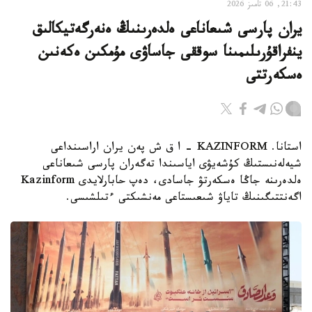
21:43, 06 تامىز 2026
يران پارسى شىعاناعى ەلدەرىنىڭ ەنەرگەتيكالىق
ينفراقۇرىلىمىنا سوققى جاساۋى مۇمكىن ەكەنىن
ەسكەرتتى
استانا. KAZINFORM - ا ق ش پەن يران اراسىنداعى
شيەلەنىستىڭ كۇشەيۋى اياسىندا تەگەران پارسى شىعاناعى
ەلدەرىنە جاڭا ەسكەرتۋ جاسادى، دەپ حابارلايدى Kazinform
اگەنتتىگىنىڭ تاياۋ شىعىستاعى مەنشىكتى ءتىلشىسى.