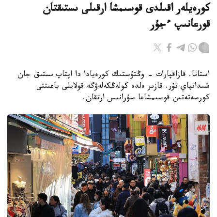
كورەيلەر اقىلدى قوسىمشا ارقىلى ىستىقتان
قورعانىپ ءجۇر
استانا. قازاقپارات - وڭتۇستىك كورەيادا دا اپتاپ ىستىق جان
شىداتپاي تۇر. قازىر ەلدە كولەڭكەلەۋگە قولايلى باعىتتى
كورسەتەتىن قوسىمشاعا سۇرانىس ارتقان.