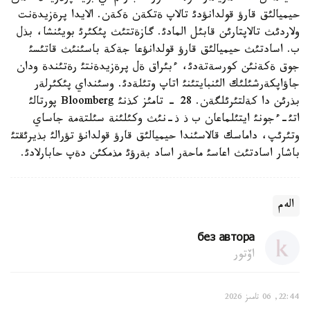
حيميالئق قارؤ قولدانؤدئ تالاپ ةتكةن ةكةن. الايدا پرةزيدةنت
ولاردئث تالاپتارئن قابئل المادئ. گازةتتئث پئكئرئ بويئنشا، بذل
ب. اسادتئث حيميالئق قارؤ قولدانؤعا جةكة باسئنئث قاتئسئ
جوق ةكةنئن كورسةتةدئ، ءبئراق ةل پرةزيدةنتئ رةتئندة ودان
جاؤاپكةرشئلئك الئنبايتئنئ اتاپ وتئلةدئ. وسئنداي پئكئرلةر
بذرئن دا كةلتئرئلگةن. 28 - تامئز كذنئ Bloomberg پورتالئ
اتئ-ءجونئ ايتئلماعان ب ذ ذ-نئث وكئلئنة سئلتةمة جاساي
وتئرئپ، داماسك قالاسئندا حيميالئق قارؤ قولدانؤ تؤرالئ بذيرئقتئ
باشار اسادتئث اعاسئ ماحةر اساد بةرؤئ مذمكئن دةپ حابارلادئ.
الەم
без автора
اۆتور
22:44, 06 تامىز 2026