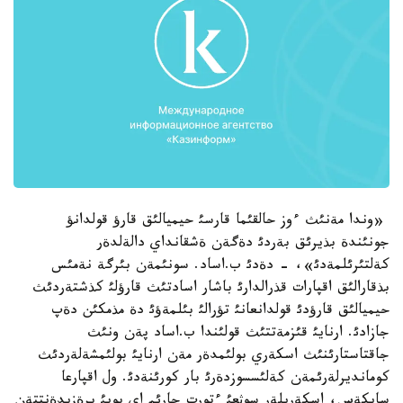
«وندا مةنئث ءوز حالقئما قارسئ حيميالئق قارؤ قولدانؤ
جونئندة بذيرئق بةردئ دةگةن ةشقانداي دالةلدةر
كةلتئرئلمةدئ»، - دةدئ ب.اساد. سونئمةن بئرگة نةمئس
بذقارالئق اقپارات قذرالدارئ باشار اسادتئث قارؤلئ كذشتةردئث
حيميالئق قارؤدئ قولدانعانئ تؤرالئ بئلمةؤئ دة مذمكئن دةپ
جازادئ. ارنايئ قئزمةتتئث قولئندا ب.اساد پةن ونئث
جاقتاستارئنئث اسكةري بولئمدةر مةن ارنايئ بولئمشةلةردئث
كومانديرلةرئمةن كةلئسسوزدةرئ بار كورئنةدئ. ول اقپارعا
سايكةس، اسكةريلةر سوثعئ ءتورت جارئم اي بويئ پرةزيدةنتتةن