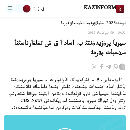
KAZINFORM
ق ز
ترەند:
2026-سايلاۋ
وقيعا
تاعايىنداۋ
اقوردا
10:56, 09 قىركۇيەك 2013
سيريا پرةزيدةنتئ ب. اساد ا ق ش تةلةارناسئنا
سذحبات بةردئ
ءابؤ-دابي. 9 - قئركذيةك. قازاقپارات - سيريا پرةزيدةنتئ
باشار اساد اعئمداعئ جئلدئث تامئز ايئندا داماسك قالاسئنئث
ماثايئندا حيميالئق قارؤ قولداندئ دةگةن ايئپتئ جوققا شئعارئپ
وتئر.بذل تؤرالئ سيريا باسشئسئ امةريكاندئق CBS News
تةلةارناسئنا جةكسةنبئ كذنئ بةرگةن سذحباتئندا مالئمدةدئ.