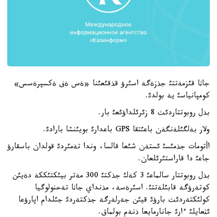
جاثا قئزمةتتئ جذزةگة اسئرؤ قذقئعئنا «ةس ةف ةكسپرةسس»
كومپانياسئ ية بولدئ.
بذل روبوتتاردئث 8 زئرئلداؤئعئ بار.
ولار بةلگئلةنگةن باعئتقا GPS باعدارئ بويئنشا بارادئ.
اأتومات جذمئسئ ئستةن شئعا قالسا، وندا تةمئردئ قولدان باسقارؤ
جاعئ دا قاراستئرئلعان.
بذل روبوتتار سالماعئ 3 كةلئ جذكتئ 300 مةتر بيئكتئككة دةيئن
كوتةرؤگة قابئلةتتئ. اسئرةسة، مذنداي جاثا تةحنولوگيا
كولئكتةردئث بارؤئ قيئن جةرلةرگة جذكتةردئ جئلدام اپارؤعا
ئثعايلئ ءارئ جانارمايعا ذنةم بولماق.