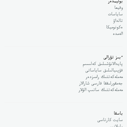
بوليمدەر
وقيعا
ساياسات
تالداۋ
ەكونوميكا
الەمدە
ءبىز تۋرالى
پايدالانۋشىلىق كەلىسىم
قۇپىيالىلىق ساياساتى
مەملەكەتتىك رامىزدەر
جەمقورلىققا قارسى شارالار
مەملەكەتتىك ساتىپ الۋلار
باسقا
سايت كارتاسى