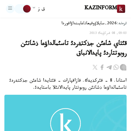
KAZINFORM
ق ز
ترەند:
2026-سايلاۋ
وقيعا
تاعايىنداۋ
اقوردا
05:03, 08 قىركۇيەك 2013
قئتاي شاعئن جذكتةردئ تاسئمالداؤعا ذشاتئن
روبوتتاردئ پايدالانباق
استانا. 8 - قئركذيةك. قازاقپارات - قئتايدا شاعئن جذكتةردئ
تاسئمالداؤعا ذشاتئن روبوتتار پايدالانئلا باستايدئ.