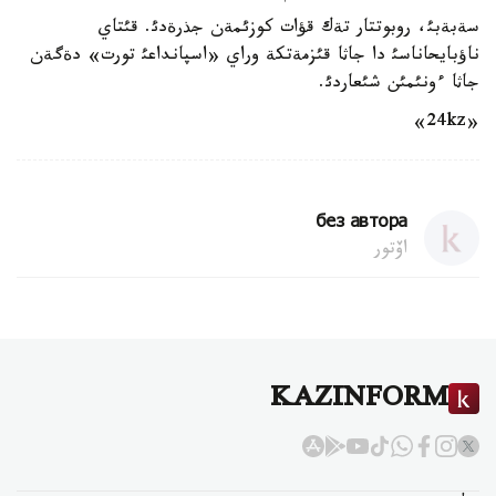
سةبةبئ، روبوتتار تةك قؤات كوزئمةن جذرةدئ. قئتاي
ناؤبايحاناسئ دا جاثا قئزمةتكة وراي «اسپانداعئ تورت» دةگةن
جاثا ءونئمئن شئعاردئ.
«24kz»
без автора
اۆتور
KAZINFORM