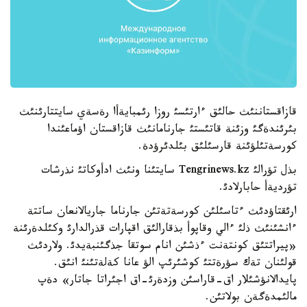
قازاقستاننئث حالئق ءارتئسئ روزا رئمبايةأا رةسةي سايتتارئنئث
بئرئندةگئ وزئنة قاتئستئ جارنامانئث قازاقستان اؤماعئندا
كورسةتئلؤئنة قارسئلئق بئلدئرؤدة.
بذل تؤرالئ Tengrinews.kz سايتئنا ونئث ادأوكاتئ نذرشات
تؤرديةأ حابارلادئ.
ارئقتاؤدئث ءتاسئلئن كورسةتةتئن جارناما جاريالانعان ساتتة
ءانشئنئث ذلئ ءالي وقاپوأ بذقارالئق اقپارات قذرالدارئ وكئلدةرئنة
«پيراتتئق كونتةنت ءذشئن انام سوتقا جذگئنبةيدئ. ولاردئث
قولئنان تةك سؤرةتتئ كوشئرئپ الؤ عانا كةلةتئنئ انئق.
پايدالانؤشئلار اق-قاراسئن وزدةرئ-اق اجئراتا جاتار» دةپ
مالئمدةگةن بولاتئن.