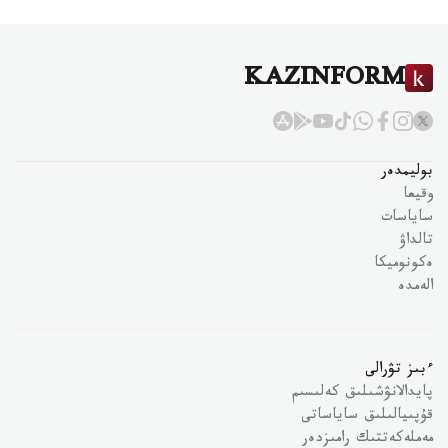
KAZINFORM
بوليمدەر
وقيعا
ساياسات
تالداۋ
ەكونوميكا
الەمدە
ءبىز تۋرالى
پايدالانۋشىلىق كەلىسىم
قۇپىيالىلىق ساياساتى
مەملەكەتتىك رامىزدەر