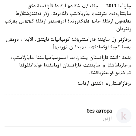
جارناما 2013 - جئلدئث شئلدة ايئندا قازاقستاندئق
سايتتاردئث بئرئندة جاريالانئپ ذلگةردئ. ولار تذتئنؤشئلارعا
تةلةفون ارقئلئ جانة ةلةكتروندئ ادرةستةر ارقئلئ كةثةس بةرئپ
وتئرعان.
«قازئر ول سايتتئ قذراستئرؤشئ كومپانيانئ تاپتئق. الايدا، دومةن
يةسئ ءجيئ اؤئسادئ»، دةيدئ ن.تؤرديةأ
ةندئ ءانشئ قازاقستان ينتةرنةت اسسوسياسياسئنا حابارلاسئپ،
«جارناماشئل» سايتتئث قازاقستان اؤماعئندا قولدانئلؤئنا
شةكتةؤ قويعئزباقشئ.
«قازاقستان» ذلتتئق ارناسئ
без автора
اۆتور