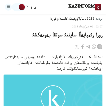
KAZINFORM
ق ز
ترەند:
2026-سايلاۋ
وقيعا
تاعايىنداۋ
اقوردا
02:07, 06 قىركۇيەك 2013
روزا رئمبايةأا سايتتئ سوتقا بةرمةكشئ
استانا. 6 - قئركذيةك. قازاقپارات - ءانشئ رةسةي سايتتارئنئث
بئرئندة ورنالاسقان وزئنة قاتئستئ جارنامانئث قازاقستان
اؤماعئندا كورسةتئلؤئنة قارسئ.