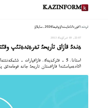
KAZINFORM
ترەند:
اقوردا
تاعايىنداۋ
وقيعا
2026-سايلاۋ
22:07, 05 قىركۇيەك 2013
ةندئ قازاق تاريحئ تةرةثدةتئپ وقئتئ
استانا. 5 - قئركذيةك. قازاقپارات - شئمكة
اكادةمياسئندا قازاقستان تاريحئ جانة قوعامدئق پ