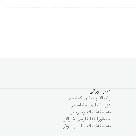
ءبىز تۋرالى
پايدالانۋشىلىق كەلىسىم
قۇپىيالىلىق ساياساتى
مەملەكەتتىك رامىزدەر
جەمقورلىققا قارسى شارالار
مەملەكەتتىك ساتىپ الۋلار