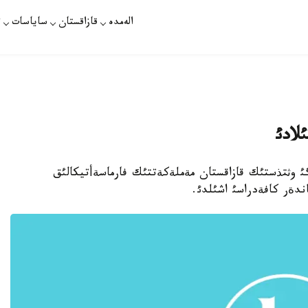
الەمدە
قازاقستان
ساياسات
ت
لادئ
نتتةگئ وثتذستئك قازاقستان مةملةكةتتئك فارماسةأتيكالئق
اندةر كافةدراسئ اشئلدئ.