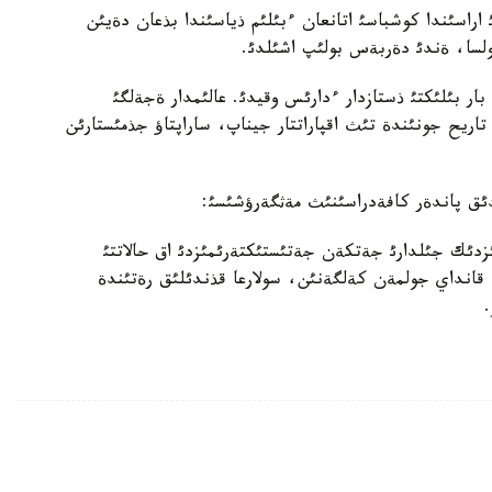
 اراسئندا كوشباسئ اتانعان ءبئلئم ذياسئندا بذعان دةيئن
ولسا، ةندئ دةربةس بولئپ اشئلدئ.
سئ بار بئلئكتئ ذستازدار ءدارئس وقيدئ. عالئمدار ةجةلگئ
تاريح جونئندة تئث اقپاراتتار جيناپ، ساراپتاؤ جذمئستارئن
دئق پاندةر كافةدراسئنئث مةثگةرؤشئسئ:
زدئك جئلدارئ جةتكةن جةتئستئكتةرئمئزدئ اق حالاتتئ
 قانداي جولمةن كةلگةنئن، سولارعا قذندئلئق رةتئندة