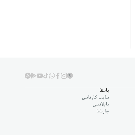
باسقا
سايت كارتاسى
بايلانىس
جارناما