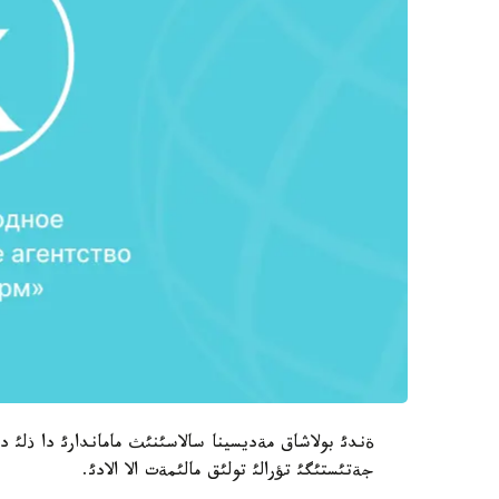
ةندئ بولاشاق مةديسينا سالاسئنئث ماماندارئ دا ذلئ د
جةتئستئگئ تؤرالئ تولئق مالئمةت الا الادئ.