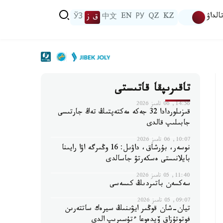
الداۋ
KZ
QZ
РУ
EN
中文
ق ز
ЎЗ
تاقىرىپقا قاتىستى
14:56, 06 تامىز 2026
قىزىلوردادا 32 جەكە مەكتەپتىڭ تەڭ جارتىسى
جابىلىپ قالدى
10:07, 06 تامىز 2026
نوسەر، بۇرشاق، داۋىل: 16 وڭىرگە اۋا رايىنا
بايلانىستى ەسكەرتۋ جاسالدى
11:40, 05 تامىز 2026
سەكسەن باتىردىڭ كىسەسى
09:07, 05 تامىز 2026
تيان-شان قوڭىر ايۋىنىڭ سيرەك ساتتەرىن
فوتوتۇزاق ۆيدەوعا ءتۇسىرىپ الدى