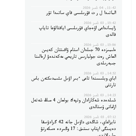
11:42, 04 تامىز 2026
الماتىدا ل ر ت قۇرىلىسى قاي ساتىدا تۇر
15:42, 03 تامىز 2026
زايسانداعى اۋەجاي قۇرىلىسى اياقتالۋعا تاياپ
قالدى
15:06, 03 تامىز 2026
ەلىمىزدە 70 جىلدان استام ۋاقىتتان كەيىن
العاش رەت جولبارىس تاريحي مەكەندەۋ ارەالىنا
جىبەرىلدى
14:52, 03 تامىز 2026
اباي وبلىسىندا تاعى ءبىر اۋىل ىشىمدىكتەن باس
تارتتى
14:23, 03 تامىز 2026
شىلدەدە شەكارادان وتپەك بولعان 4 مىڭ شەتەل
ازاماتى ۇستالدى
07:12, 03 تامىز 2026
نايزاعاي، شاڭدى داۋىل جانە 42 گرادۋسقا
دەيىنگى اپتاپ ىستىق: 17 وڭىردە ەسكەرتۋ