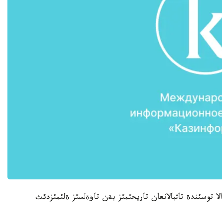
الا توسئندة تاثبالانعان تاريحئمئز بةن تاؤةلسئز ةلئمئزدئث