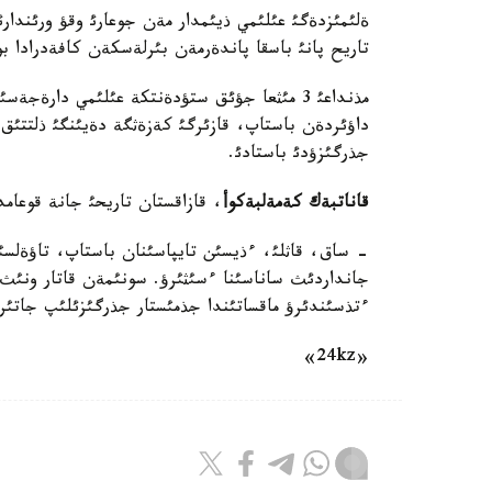
ةلئمئزدةگئ عئلئمي ذيئمدار مةن جوعارئ وقؤ ورئندارئ
تاريح پانئ باسقا پاندةرمةن بئرلةسكةن كافةدرادا ب
مذنداعئ 3 مئثعا جؤئق ستؤدةنتكة عئلئمي دارةجة
داؤئردةن باستاپ، قازئرگئ كةزةثگة دةيئنگئ ذلتتئق 
جذرگئزؤدئ باستادئ.
قاناتبةك كةمةلبةكوأ
، قازاقستان تاريحئ جانة قوعام
- ساق، قاثلئ، ءذيسئن تايپاسئنان باستاپ، تاؤةلسئ
جانداردئث ساناسئنا ءسئثئرؤ. سونئمةن قاتار ونئث
ءتذسئندئرؤ ماقساتئندا جذمئستار جذرگئزئلئپ جاتئر.
«24kz»