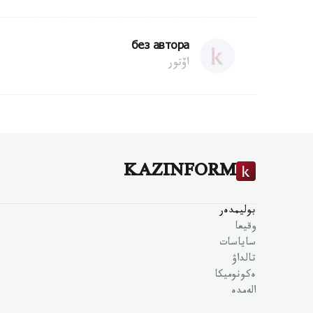
без автора
اۆتور
KAZINFORM
بوليمدەر
وقيعا
ساياسات
تالداۋ
ەكونوميكا
الەمدە