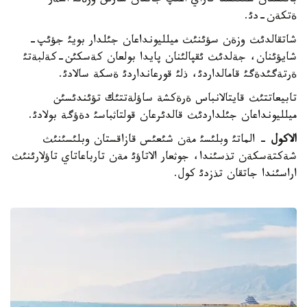
باتئستان شئعئسقا قاراي اعئپ جاتقان شارئن وزةنئ اسةر
ةتكةن-دئ.
شاتقالدئث وزةن سؤئنئث ميلليونداعان جئلدار بويئ جؤئپ-
شايؤئنان، جةلدئث ئقپالئنان پايدا بولعان كةسكئن-كةلبةتئ
ةرتةگئدةگئ قامالداردئ، ذلئ قورعانداردئ ةسكة سالادئ.
تابيعاتتئث قايتالانباس ةرةكشة ساؤلةتتئك تؤئندئسئن
ميلليونداعان جئلداردئث قالدئرعان قولتاثباسئ دةؤگة بولادئ.
الاكول
- الماتئ وبلئسئ مةن شئعئس قازاقستان وبلئسئنئث
شةكتةسكةن تذسئندا، جوثعار الاتاؤئ مةن تارباعاتاي تاؤلارئنئث
اراسئندا جاتقان تذزدئ كول.