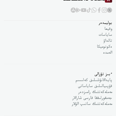
KAZINFORM
بوليمدەر
وقيعا
ساياسات
تالداۋ
ەكونوميكا
الەمدە
ءبىز تۋرالى
پايدالانۋشىلىق كەلىسىم
قۇپىيالىلىق ساياساتى
مەملەكەتتىك رامىزدەر
جەمقورلىققا قارسى شارالار
مەملەكەتتىك ساتىپ الۋلار