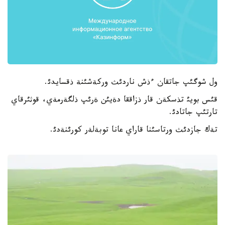
ول شوگئپ جاتقان ءذش ناردئث وركةشئنة ذقسايدئ.
قئس بويئ تذسكةن قار ذزاققا دةيئن ةرئپ ذلگةرمةي، قوثئرقاي
تارتئپ جاتادئ.
تةك جازدئث ورتاسئنا قاراي عانا توبةلةر كورئنةدئ.