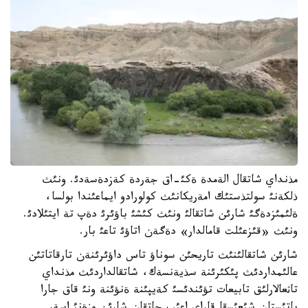
مذنداي شاتقال الةمدة ةكئ-اق جةردة كةزدةسةدئ. ونئث
ذلكةنئ سولتذستئك امةريكانئث كولورادو ايماعئندا بولسا،
ةلئمئزدةگئ شارئن شاتقالئ ونئث كئشئ باؤئرئ دةپ تة ايتئلادئ.
ونئث «قئزعئلت قامالدار» دةگةن اتاؤئ تاعئ بار.
شارئن شاتقالئنئث تاريحئن سوناؤ تاس داؤئرئنةن تارقاتاتئن
عالئمداردئث پئكئرئنة سذيةنسةك، شاتقالداردئث مذنداي
تاثعالارلئق تابيعات تؤئندئسئ كةيپئنة ةنؤئنة ونئ قاق جارا