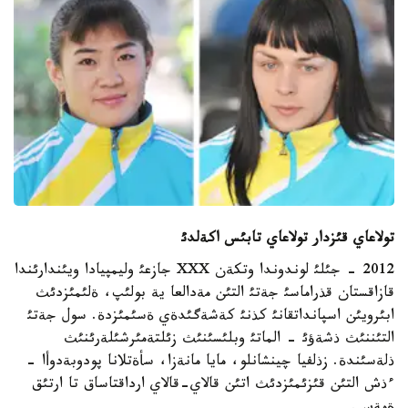
تولاعاي قئزدار تولاعاي تابئس اكةلدئ
2012 - جئلئ لوندوندا وتكةن XXX جازعئ وليمپيادا ويئندارئندا
قازاقستان قذراماسئ جةتئ التئن مةدالعا ية بولئپ، ةلئمئزدئث
ابئرويئن اسپانداتقانئ كذنئ كةشةگئدةي ةسئمئزدة. سول جةتئ
التئننئث ذشةؤئ - الماتئ وبلئسئنئث زئلتةمئرشئلةرئنئث
ذلةسئندة. زذلفيا چينشانلو، مايا مانةزا، سأةتلانا پودوبةدوأا -
ءذش التئن قئزئمئزدئث اتئن قالاي-قالاي ارداقتاساق تا ارتئق