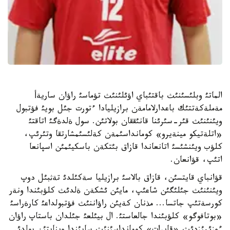
الماتئ وبلئسئنئث باقتئباي اؤئلئنئث تؤماسئ راؤان ساريةأ
مةملةكةتتئك باعدارلامامةن برازيليادا ءتورت جئل بويئ فؤتبول
ويئنئنئث قئر-سئرئنا قانئققان بولاتئن. سول ةلدةگئ اتاقتئ
«اتلةتيكو مينةيرو» كومانداسئمةن كةلئسئمشارتقا وتئرئپ،
كلؤب ويئنشئسئ اتانعاندا قازاق بئتكةن باسكيئمئن اسپانعا
اتئپ، قؤانعان.
قؤانباي قايتسئن، قازاق بالاسئ برازيليا سةكئلدئ تةثبئل دوپ
ويئنئنئث جئلئگئن شاعئپ، مايئن ئشكةن ةلدئث كلؤبئندا ونةر
كورسةتئپ جاتسا... مذنان كةيئن راؤاننئث فؤتبولداعئ كارةراسئ
«بوتافوگو» كلؤبئندا جالعاستئ. ال بيئلعئ جئلدان باستاپ راؤان