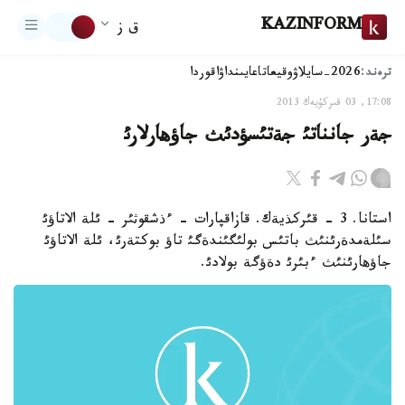
KAZINFORM
ق ز
ترەند:
2026-سايلاۋ
وقيعا
تاعايىنداۋ
اقوردا
17:08, 03 قىركۇيەك 2013
جةر جانناتئ جةتئسؤدئث جاؤهارلارئ
استانا. 3 - قئركذيةك. قازاقپارات - ءذشقوثئر - ئلة الاتاؤئ
سئلةمدةرئنئث باتئس بولئگئندةگئ تاؤ بوكتةرئ، ئلة الاتاؤئ
جاؤهارئنئث ءبئرئ دةؤگة بولادئ.