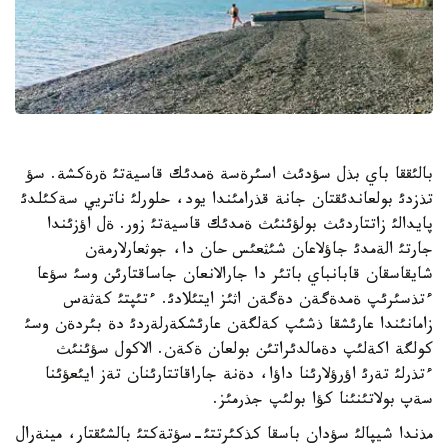
بالئققا باي بذل سؤدئث اسئرةسة ةمدئك قاسيةتئ ةرةكشة. سؤ
تذزدئ بولعاندئقتان جانة قذرامئندا يود، حلورلئ ناتريي سةكئلدئ
پايدالئ زاتتاردئث بولؤئنئث ةمدئك قاسيةتئ زور. ةل اؤزئندا
جارتئ الةمدئ جاؤلاعان شئثعئس حان دا، جوثعارلارمةن
شايقاسقان قابانباي باتئر دا جارالانعان جاساقتارئن وسئ سؤعا
ءتذسئرئپ ةمدةگةن دةگةن اثئز ايتئلادئ. ءتئپتئ كةثةس
زامانئندا عارئشقا ذشئپ كةلگةن عارئشكةرلةردئ دة بئردةن وسئ
كولگة اكةلئپ دةمالدئراتئن بولعان ةكةن. الاكول سؤئنئث
ءتذرلئ تةرئ اؤرؤلارئنا داؤا، دةنة جاراقاتتارئنان تةز ايئعؤئنا
سةپ بولاتئنئنا كؤا بولئپ جذرمئز.
مذندا شيپالئ سؤدان باسقا كذكئرتتئ-سؤتةكتئ بالشئقتار، مينةرال