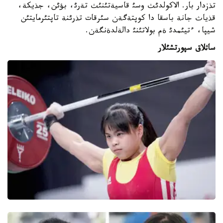
تذزدار بار. الاكولدئث وسئ قاسيةتئنئث تةرئ، بؤئن، جذيكة،
قذياث جانة باسقا دا كوپتةگةن سئرقات تذرئنة تاپتئرمايتئن
شيپا، ءتيئمدئ ةم بولاتئنئ دالةلدةنگةن.
ساثلاق سپورتشئلار