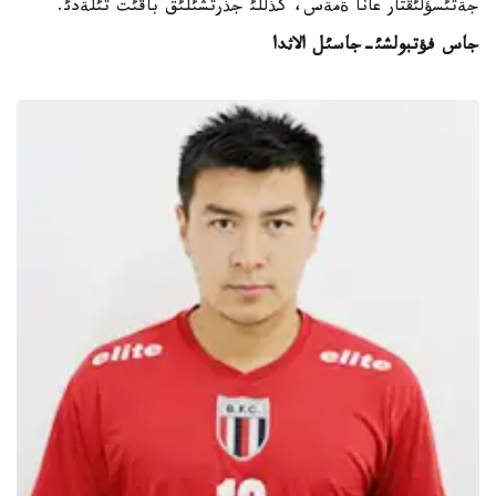
جةتئسؤلئقتار عانا ةمةس، كذللئ جذرتشئلئق باقئت تئلةدئ.
جاس فؤتبولشئ
-
جاسئل الاثدا