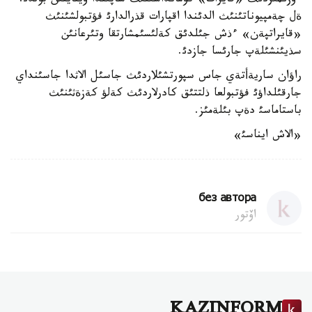
ءوزئمئزدئث «قايرات» كومانداسئنئث ساپئندا وينايتئن بولدئ.
ةل چةمپيوناتئنئث الدئندا اقپارات قذرالدارئ فؤتبولشئنئث
«قايراتپةن» ءذش جئلدئق كةلئسئمشارتقا وتئرعانئن
سذيئنشئلةپ جارئسا جازدئ.
راؤان ساريةأتةي جاس سپورتشئلاردئث جاسئل الاثدا جاسئنداي
جارقئلداؤئ فؤتبولعا ذلتتئق كادرلاردئث كةلؤ كةزةثئنئث
باستاماسئ دةپ بئلةمئز.
«الاش ايناسئ»
без автора
اۆتور