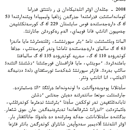
ةمةس.
2008 - جئلدان اؤئر اتلةتيكادان ق ر ذلتتئق قذراما
كومانداسئنئث قذرامئندا جذرگةن زذلفيا وليمپيادا ويئندارئندا 53
ك گ دارةجةسئندة قوس سايئستان 229 ك گ كورسةتكئشپةن
چةمپيون اتانئپ قانا قويماي، الةم رةكوردئن جاثارتتئ.
الماتئ وبلئسئنئث تاعئ ءبئر سپورتشئسئ، زئلتةمئرشئ مايا مانةزا
63 ك گ سالماق دارةجةسئندة تاماشا ونةر كورسةتئپ، جذلقا
كوتةرؤدة 110 ك گ، سةرپة كوتةرؤدة 135 ك گ سالماقتئ
باعئندئردئ. ءسويتئپ، مايا قازاقستان قورجئنئنا ءذشئنشئ التئندئ
سالئپ بةردئ. قازئر سپورتشئ شةكةسئ تورسئقتاي ذلدئ دذنيةگة
اكةلئپ، انا اتانئپ وتئر.
سأةتلانا پودوبةدوأانئث دا لوندونداعئ ةرلئگئ ءالئ ةسئمئزدة.
جارئستئث سوثعئ ساتتةرئنة دةيئن جةثئس ءذشئن
تاباندئلئقپةن تةر توككةن سأةتا ءبئرئنشئ تذعئرعا كوتةرئلئپ،
ةلئمئزدئث ءانذرانئ شئرقالعاندا تةبئرةنبةگةن جان جوق شئعار.
بذگئندة سأةتلانانئث جةكة ومئرئندة دة ةلةؤلئ جاثالئقتار بار.
اؤئر اتلةتشئ ألاديمير سةدوأپةن شاثئراق كوتةرگةن باتئر قئزعا