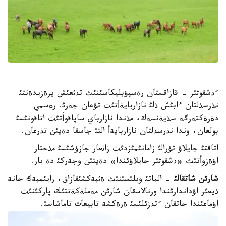
ءذشقوثئر - قازاقستان رةسپؤبليكاسئنئث تذثعئش پرةزيدةنتئ
نذرسذلتان ءابئش ذلئ نازاربايةأتئث تؤعان جةرئ. رةسمي
دةرةكتةرگة سذيةنسةك، مذندا نازارباي ساپاقوأتئث اتاقونئسئ
بولعان، وندا نذرسذلتان نازاربايةأ التئ جاسقا دةيئن تذرعان.
اتاقتئ جايلاؤ تؤرالئ زامانئمئزدئث زاثعار جازؤشئسئ مذحتار
اؤةزوأتئث «ذشقوثئر جايلاؤئندا» دةيتئن وچةركئ دة بار.
شارئن شاتقالئ
- الماتئ وبلئسئنئث ةثبةكشئقازاق، رايئمبةك جانة
ذيعئر اؤداندارئندا ورنالاسقان شارئن مةملةكةتتئك پاركئنئث
اؤماعئندا جاتقان ءتذزئلئسئ ةرةكشة تابيعات تاماشاسئ.