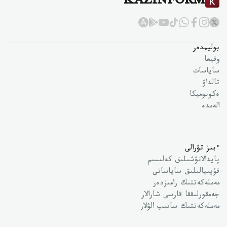
KAZINFORM
بوليمدەر
وقيعا
ساياسات
تالداۋ
ەكونوميكا
الەمدە
ءبىز تۋرالى
پايدالانۋشىلىق كەلىسىم
قۇپىيالىلىق ساياساتى
مەملەكەتتىك رامىزدەر
جەمقورلىققا قارسى شارالار
مەملەكەتتىك ساتىپ الۋلار