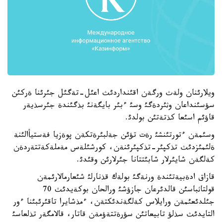
ويلارئنان ولةث ورگةن اقئنداردئث اعئل-تةگئل جئرئنا ةركئن
سؤسئنداعان وثئردةگئ وسئ ءبئر بايگةنئ بذگئندة جئرسذيةر
قاؤئم اسئعا كذتةتئن بولدئ.
وسئمةن ءتورتئنشئ رةت تؤئن جةلبئرةتكةن پوةزيا فةستيأالئنة
ةلئمئزدئث تذكپئر-تذكپئرئنةن، كورشئلةس مةملةكةتتةردةن
كةلگةن شايئرلار شابئتتانا جئرلارئن وقئدئ.
قازاق ادةبيةتئندة ورنةگئ بولةك قذنارلئ شئعارمالارئمةن
قولتاثباسئن قالدئرعان جازؤشئ ورالحان بوكةيدئث 70
جئلدئعئمةن ورايلاس كةلگةندئكتةن، ءمذشايرا تاقئرئبئنا ءور
التايدئث سذلؤ تابيعاتئن سؤرةتتةؤمةن قاتار، قالامگةر تذلعاسئ