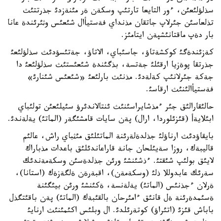
سذلؤلئعئن، ءور التايعا تارتئپ وسكةن ةر مئنةزدئ جذرتتئث
تذلعاسئن جئرلاپ جاتقان مذنداي فةستيأال شئعئس وثئرئندة عانا
بار دةپ ماقتانئشپةن ايتامئز.
كةزئندةگئ كوكشةتاؤ، جاسئباي، الاتاؤ، جةتئسؤدئث سذلؤلئعئ
جذرتقا پوةزيا ارقئلئ جةتسة، بذگئندة شئعئستئث سذلؤلئعئ دا
جةكة جئرلانئپ كةلةدئ. مذنئث بارلئعئ «شئعئس شئنارئ»
فةستيأالئنئث ارقاسئ.
حالئقارالئق جئر ءمذشايراسئنئث ئنتالاندئرؤ سئيلئعئن تولئباي
ابئلايةأ (قئزئلوردا، ارال) پةن سايات قامشئگةر (الماتئ) يةلةندئ.
بايقاؤدئث ارناؤلئ جذلدةلةرئنة الماتئلئق مئثباي راش، عالئم
قاليبةك، روزا سةيئلحان جانة قاراعاندئلئق باعدات مذباراك
لايئق بولئپ شئقتئ. ءذشئنشئ ورئن جذلدةسئن وسكةمةندئك
سةرئك عابدوللا ذلئ (وسكةمةن)، اقبةرةن ةلگةزةك (استانا)،
ةرلان ءجذنئس (الماتئ) يةلةنسة، ةكئنشئ ورئن بيئگئنة
ةسئمدةرئنة ةل قانئق ءامئرحان بالقئبةك (الماتئ) پةن باقئتگذل
باباش قئزئ (اتئراؤ) كوتةرئلدئ. ال وبلئس اكئمئنئث ارنايئ