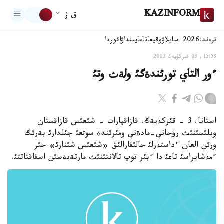
KAZINFORM
ق ز
ترەند:
2026-سايلاۋ
وقيعا
تاعايىنداۋ
اقوردا
15:58, 03 قىركۇيەك 2013
ءور التاي تورئندةگئ ولةث وتئ
استانا. 3 - قئركذيةك. قازاقپارات - شئعئس قازاقستان
وبلئسئنئث رؤحاني-مادةني ومئرئندة سوثعئ جئلدارئ بةرئك
ورئن العان ءداستذرلئ حالئقارالئق «شئعئس شئنارئ» جئر
ءمذشايراسئ تاعئ دا ءبئر توپ تالانتئنئث مارتةبةسئن اسقاقتاتتئ.