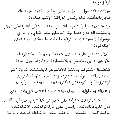
ارقاؤ بولدئ.
ةرةكشةلئگئ سول - بذل مذشايرا وبلئس اكئمئ بةردئبةك
ساپاربايةأتئث قولداؤئمةن تذراقتئ ءوتئپ كةلةدئ.
بيئلعئ ءمذشايرا باستالاردا اقئندار الدئندا اعئنان اقتارئلعان ءوثئر
باسشئسئ الداعئ ؤاقئتتا جئر ءمذشايراسئنا قئتاي، رةسةي،
موثعوليا ةلدةرئنئث شايئرلارئ دا قاتئسسا دةگةن ذسئنئسئن
ءبئلدئردئ.
«بذل شئعئس قازاقستاننئث شةتةلدة دة ناسيحاتتالؤئنا،
ةلارالئق ادةبي-مادةني بايلانئستاردئث دامؤئنا جول اشادئ.
شئعئسقا ةلئمئزگة بةلگئلئ قالامگةرلةر قاؤئمئنئث كةلؤئ ءبئز
ءذشئن ذلكةن قولداؤ. ءوثئرئمئزدئ ناسيحاتتاؤعا، ابئرويئن
ارتتئرؤعا كوپ كومةگئن تيگئزةدئ»، - دةدئ ب.ساپاربايةأ.
ذلئقبةك ةسداؤلةت
، مةملةكةتتئك سئيلئقتئث لاؤرةاتئ، اقئن:
- شئعئسئمئزدئث شئرايئ مةن شذرايئن كةلتئرئپ تذرعان، التاي
مةن تارباعاتايدئث، زايسان مةن مارقاكولدئث، الاكولدئث،
ةركةلةگةن ةرتئستئث، بارقئتبةلدئث قوثئراؤلئ كولئنئث بارشا