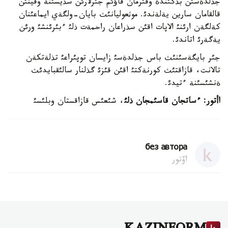
جذلدةسئن بذگئندة وقئرمان قاؤئم جئرلارئن سذيسئنة وقيتئن
قالقامان سارين يةلةندئ. موثعوليانئث بايان-ولگةي ايماعئنان
كةلگةن ارئنئ الاپات اقئن سذراعان راحمةت ذلئ ءبئرئنشئ ورئن
يةگةرئ اتاندئ.
جئر بايگةسئنئث باس جذلدةسئ زايسان توپئراعئ تذلةتكةن
تالانت، قازاقتئث كورنةكتئ اقئن قئزئ گذلنار سالئقبايدئث
ةنشئسئنة ءتيدئ.
اأتور
:
ء
ساتجان قاسئمجان ذلئ
، شئعئس قازاقستان وبلئسئ
без автора
اۆتور