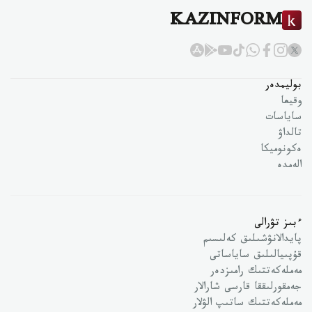
KAZINFORM
بوليمدەر
وقيعا
ساياسات
تالداۋ
ەكونوميكا
الەمدە
ءبىز تۋرالى
پايدالانۋشىلىق كەلىسىم
قۇپىيالىلىق ساياساتى
مەملەكەتتىك رامىزدەر
جەمقورلىققا قارسى شارالار
مەملەكەتتىك ساتىپ الۋلار