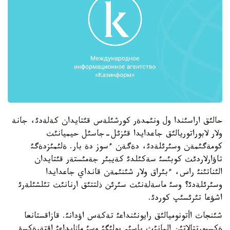
حالئق اراسئندا ول ونئمدةر كورشئلةس قئتايدان كةلةدئ، جانة
ولار لابوراتوريالئق جاعدايدا قئزئل-جاسئل حيميانئث
كومةگئمةن وسئرئلةدئ، دةگةن ءسوز دة بار. ةلئمئزدةگئ
تاؤارلاردئث كوبئسئ سةكئلدئ كةيبئر جةمئستةر قئتايدان
الئناتئنئ راس، ءبئراق ولار شئنئمةن قانداي جاعدايدا
وسئرئلةدئ؟ وسئ ماسةلةنئث سئرئن ذلتتئق ارنانئث تئلشئلةرئ
اشؤعا تئرئسئپ كوردئ.
شئنجاث اأتونوميالئق رايونئنداعئ تةكةس اؤدانئ. قازاقستانعا
ةكسپورتتالاتئن المانئث باسئم بولئگئ وسئ ماثايداعئ اقتةرةكسؤ