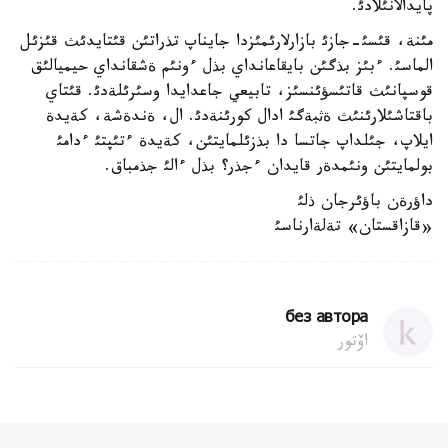
پايدالانئلادئ.
مئنة، قئسئ-جازئ بازارلارئمئزدا جايناپ تذراتئن قئتايدئث قئزئل
الماسئ. ءبئز بذگئن بايقاعانداي بذل ءونئم ةشقانداي حيميالئق
قوسپانئث قاتئسؤئنسئز، تابيعي جاعدايدا وسئرئلةدئ. قئتاي
باقتاشئلارئنئث ةثبةگئ ادال كورئنةدئ. ال، ةندةشة، كةيدة
ايلاپ، جئلداپ جاتسا دا بذزئلمايتئن، كةيدة ءتئپتئ ءدامئ
بولمايتئن ونئمدةر قايدان ءجذر؟ بذل ءالئ جذمباق.
داؤرةن باؤئرجان ذلئ
«قازاقستان» تةلةارناسئ
без автора
اۆتور