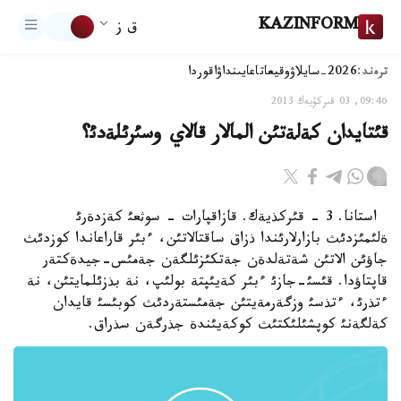
KAZINFORM
ق ز
ترەند:
2026-سايلاۋ
وقيعا
تاعايىنداۋ
اقوردا
09:46, 03 قىركۇيەك 2013
قئتايدان كةلةتئن المالار قالاي وسئرئلةدئ؟
استانا. 3 - قئركذيةك. قازاقپارات - سوثعئ كةزدةرئ
ةلئمئزدئث بازارلارئندا ذزاق ساقتالاتئن، ءبئر قاراعاندا كوزدئث
جاؤئن الاتئن شةتةلدةن جةتكئزئلگةن جةمئس-جيدةكتةر
قاپتاؤدا. قئسئ-جازئ ءبئر كةيئپتة بولئپ، نة بذزئلمايتئن، نة
ءتذرئ، ءتذسئ وزگةرمةيتئن جةمئستةردئث كوبئسئ قايدان
كةلگةنئ كوپشئلئكتئث كوكةيئندة جذرگةن سذراق.