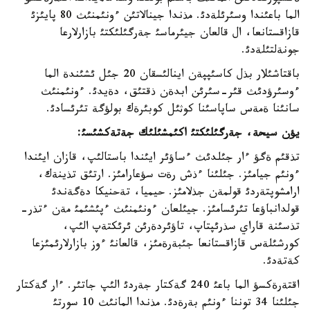
الما باعئندا وسئرئلةدئ. مذندا جينالاتئن ءونئمنئث 80 پايئزئ
قازاقستانعا، ال قالعان جيئرماسئ جةرگئلئكتئ بازارلارعا
جونةلتئلةدئ.
باقتاشئلار بذل كاسئپپةن اينالئسقان 20 جئل ئشئندة الما
ءوسئرؤدئث قئر-سئرئن ابدةن ذقتئق، دةيدئ. ءونئمنئث
سانئنا ةمةس ساپاسئنا كوثئل كوبئرةك بولؤگة تئرئسادئ.
يؤن سيحة، جةرگئلئكتئ اكئمشئلئك جةتةكشئسئ
:
تذقئم ةگؤ ءار جئلدئث ءساؤئر ايئندا باستالئپ، قازان ايئندا
ءونئم جيامئز. جئلئنا ءذش رةت سؤعارامئز. ارتئق تذينةك،
ارامشوپتةردئ قولمةن جذلامئز. حيميا، تةحنيكا دةگةندئ
قولدانباؤعا تئرئسامئز. جيئلعان ءونئمنئث ءپئشئمئ مةن ءتذر-
تذسئنة قاراي سذرئپتاپ، تاؤئردةرئن ئرئكتةپ الئپ،
كورشئلةس قازاقستانعا جئبةرةمئز، قالعانئ ءوز بازارلارئمئزعا
كةتةدئ.
اقتةرةكسؤ الما باعئ 240 گةكتار جةردئ الئپ جاتئر. ءار گةكتار
جئلئنا 34 توننا ءونئم بةرةدئ. مذندا المانئث 10 سورتئ