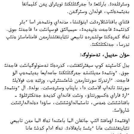
وسئرئلةدئ. بارلئعئ دا جةرگئلئكتئ توپئراق پةن كليماتقا
بةيئمدةلئپ، قولدان وسئرگةن.
قئتاي باقتاشئلاردئث ايتؤئنشا، مذنداي ونئمدةر اسا ءبئر
كذتئمدئ قاجةت ةتپةيدئ، حيميالئق قوسپانئث دا قاجةتئ جوق.
تةك كةرةكتئ مولشةردة تابيعي تئثايتقئشتارمةن قامتاماسئز ةتئپ
تذرسا، جةتكئلئكتئ.
حؤان حةپيل، تةحنولوگ
:
بذل كاسئپتة كوپ سيقئرلئقتئث، كذردةلئ تةحنولوگيانئث قاجةتئ
جوق. ءونئمدئ مةيلئنشة جةرگئلئكتئ جاعدايعا بةيئمدةپ الؤ
قاجةت. ءارتذرلئ سورتتارمةن شاعئستئرئپ، وزئثة ةث قولايلئ
سورتتئ تاثداپ الاسئث دا، باپتاپ وسئرةسئث. بولدئ. ال ءونئمدئ
ءارئ قاراي ةكسپورتتاؤ، ونئث قانداي كذيدة جةتكئزئلؤئ -
باقتاشئنئث ةمةس، تاسئمالداؤشئنئث، ساؤدا دةلدالدارئنئث
شارؤاسئ.
اؤقئمدئ اؤماقتئ الئپ جاتقان الما باعئندا تةك الما مةن تابيعي
تئثايتقئشتئث عانا ءيئسئ بايقالادئ. تةك ادام كذشئ عانا