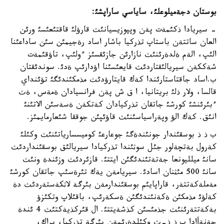
بوستان دجةميلوعلئ، ساياسي ساراپشئ
:
- سيريادا ذكئمةت پةن وپپوزيسيانئث قارؤلئ قاقتئعئسئ ورئن
العان ساتتةن باستاپ تذركيا باشار اساد رةجيمئن سئن ساداعئنا
الئپ، الةم ةلدةرئنئث نازارئن جازئقسئز ءولئپ، تاؤقئمةت
شةككةن سيريالئقتاردئث قايعئسئنا اؤدارئپ ةدئ. سوندئقتان
ب.اساد جاقتاستارئندا كةك قايتارؤدئث مذمكئندئگئ تؤئنداي
قالسا، ولار ذلئ بريتانيا، ا ق ش پةن فرانسيادان ةمةس، ةث
ءبئرئنشئ كورشئ جاتقان تذركيادان كةتكةن ةسةسئن الاتئنئ
انئق. كةك الؤ وپةراسياسئنئث قاؤئپئن جوققا شئعارمايمئز.
ب ذ ذ بوسقئندار جونئندةگئ جوعارعئ كوميسسارياتئنئث وكئلئ
كةرول بةتچةلور جئل سوثئندا تذركيادا سيريالئق بوسقئنداردئث
سانئ ميلليونعا جةتةتئندئگئن ايتتئ. قازئردئث وزئندة ونئث
سانئ 500 مئثنان اسادئ. سيريامةن يةك تئرةسئپ جاتقان كورشئ
مةملةكةتتةر، قاراپايئم بوسقئندارمةن بئرگة لاثكةستةردئث دة
كةلؤئ مذمكئن ةكةنئندئگئن ةسكةرئپ، باقئلاپ وتكئزؤ
بةكةتتةرئنئث جذمئسئن كذشةيتتئ. ال قئركذيةكتئث 4 ئندة
جةنةأادا ب ذ ذ-ث وكئلدةرئمةن بئرگة تذركيا، يراك،