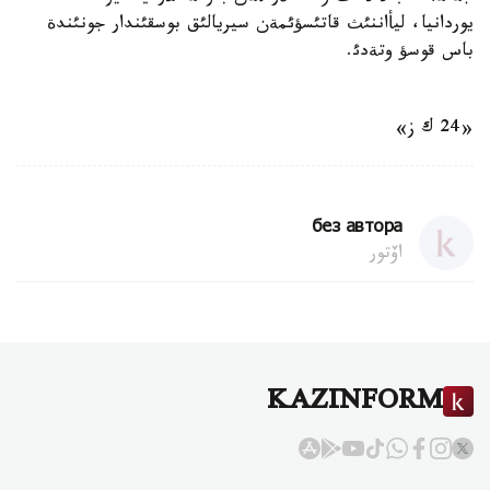
يوردانيا، ليأاننئث قاتئسؤئمةن سيريالئق بوسقئندار جونئندة
باس قوسؤ وتةدئ.
«24 ك ز»
без автора
اۆتور
KAZINFORM