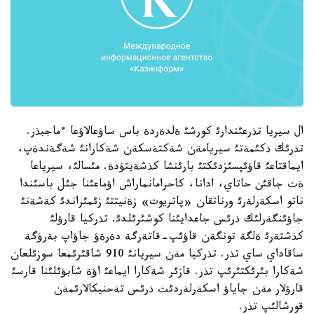
ال سيريا تذرعئندارئ كورشئ ةلدةردة باس ساؤعالاؤعا ءماجبذر.
تذرئك ذكئمةتئ سيريامةن شةكتةسكةن شةكارانئ شةگةندةپ،
ايماقتاعئ قاؤئپسئزدئكتئ بارئنشا كذشةيتؤدة. مئسالئ، سيرياعا
ةث جاقئن حاتاي، ادانا، كاحرامانماراش اؤماعئنا جئل باسئندا
ناتو اسكةرلةرئ ورناتقان «پاتريوت» زةنيتتئ زئمئراندئ كةشةنئ
جاؤئنگةرلئك ذرئس جاعدايئنا كوشئرئلدئ. تذركيا قارؤلئ
كذشتةرئ ةلگة تونگةن قاؤئپ-قاتةرگة دةرةؤ جاؤاپ بةرؤگة
ساقاداي ساي تذر. تذركيا مةن سيريانئ 910 شاقئرئمعا سوزئلعان
شةكارا بئرئكتئرئپ تذر. قازئر شةكارا ايماعئ اؤة شابؤئلئنا قارسئ
قارؤلار مةن جاياؤ اسكةرلةردئث ذرئس تةحنيكالارئمةن
قورشالئپ تذر.