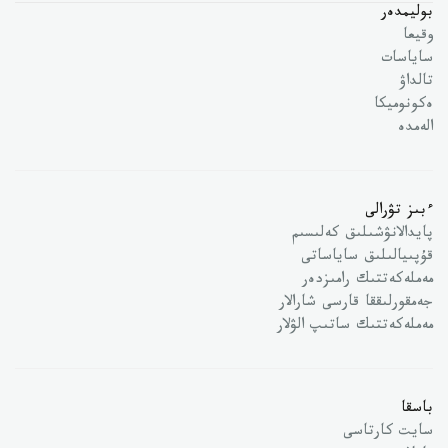
بوليمدەر
وقيعا
ساياسات
تالداۋ
ەكونوميكا
الەمدە
ءبىز تۋرالى
پايدالانۋشىلىق كەلىسىم
قۇپىيالىلىق ساياساتى
مەملەكەتتىك رامىزدەر
جەمقورلىققا قارسى شارالار
مەملەكەتتىك ساتىپ الۋلار
باسقا
سايت كارتاسى