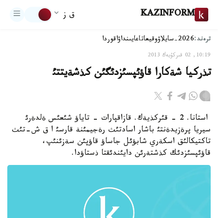
KAZINFORM
ق ز
ترەند:
2026-سايلاۋ
وقيعا
تاعايىنداۋ
اقوردا
10:19, 02 قىركۇيەك 2013
تذركيا شةكارا قاؤئپسئزدئگئن كذشةيتتئ
استانا. 2 - قئركذيةك. قازاقپارات - تاياؤ شئعئس ةلدةرئ
سيريا پرةزيدةنتئ باشار اسادتئث رةجيمئنة قارسئ ا ق ش-تئث
تاكتيكالئق اسكةري شابؤئل جاساؤ قاؤپئن سةزئنئپ،
قاؤئپسئزدئك كذشتةرئن دايئندئقتا ذستاؤدا.