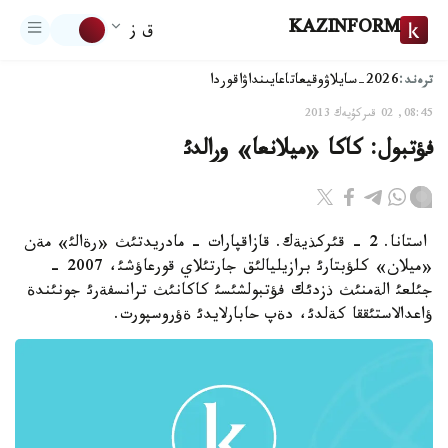
KAZINFORM
ق ز
ترەند:
2026-سايلاۋ
وقيعا
تاعايىنداۋ
اقوردا
08:45, 02 قىركۇيەك 2013
فؤتبول: كاكا «ميلانعا» ورالدئ
استانا. 2 - قئركذيةك. قازاقپارات - مادريدتئث «رةالئ» مةن
«ميلان» كلؤبتارئ برازيليالئق جارتئلاي قورعاؤشئ، 2007 -
جئلعئ الةمنئث ذزدئك فؤتبولشئسئ كاكانئث ترانسفةرئ جونئندة
ؤاعدالاستئققا كةلدئ، دةپ حابارلايدئ ةؤروسپورت.