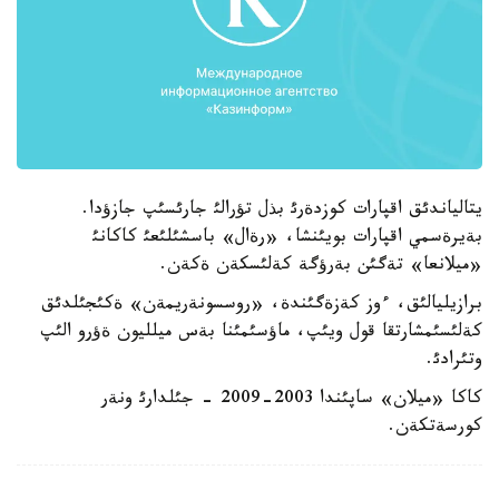
يتالياندئق اقپارات كوزدةرئ بذل تؤرالئ جارئسئپ جازؤدا.
بةيرةسمي اقپارات بويئنشا، «رةال» باسشئلئعئ كاكانئ
«ميلانعا» تةگئن بةرؤگة كةلئسكةن ةكةن.
برازيليالئق، ءوز كةزةگئندة، «روسسونةريمةن» ةكئجئلدئق
كةلئسئمشارتقا قول ويئپ، ماؤسئمئنا بةس ميلليون ةؤرو الئپ
وتئرادئ.
كاكا «ميلان» ساپئندا 2003-2009 - جئلدارئ ونةر
كورسةتكةن.