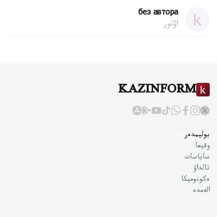
без автора
اۆتور
KAZINFORM
بوليمدەر
وقيعا
ساياسات
تالداۋ
ەكونوميكا
الەمدە