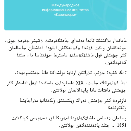
ماماندار بذگئنگئ تاثدا مذنداي جادئگةردئث ةشبئر جةردة جوق،
سوندئقتان ونئث قذندئ ةكةندئگئن ايتؤدا. اعاشتان جاسالعان
كئر جؤعئش قول ماشئثكةسئنة عاسئرعا جؤئقتاسا دا، سئنئ
كةتپةگةن.
تةك كئردئ جؤئپ تذراتئن ارنايئ بولشةگئ عانا جةتئسپةيدئ.
ايتا كةتةرلئك جايت، ХІХ عاسئردئث باسئندا ايةل ادامدار كئر
جؤعئش تاقتانئ عانا پايدالانعان بولاتئن.
قازئردة كئر جؤعئش قذرالئ وبلئستئق ولكةتانؤ مذراجايئنا
وتكئزئلدئ.
وسئعان ذقساس ماشئثكةلةردئ امةريكالئق دجةيمس كينگتئث
1851 - جئلئ پاتةنتتةگةن بولاتئن.