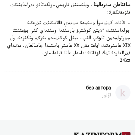
ساقتاعان سةردالينا
، وبلئستئق تاريحي-ولكةتانؤ مذراجايئنئث
قئزمةتكةرئ:
- قانات كةثةسوأ ةسئمدئ سةمةي قالاسئنئث تذرعئنئ
جولداسئنئث ءذيئن كوشئرؤ بارسئندا وسئنداي كئر جؤعئشتئ
جةرتولةدةن تاؤئپ الئپ، بيئل كوكتةمدة بئزگة وتكئزدئ. ول
ХІХ عاسئردئث اياعئ مةن ХХ عاسئر باسئندا جاسالعان. مذنداي
قذرالداردئ تةك اؤقاتتئ ادامدار عانا قولدانعان.
24kz
без автора
اۆتور