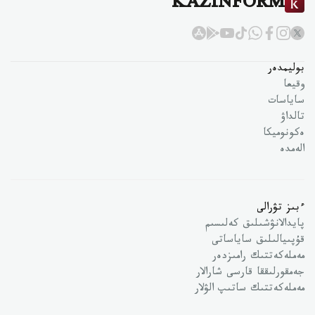
KAZINFORM
بوليمدەر
وقيعا
ساياسات
تالداۋ
ەكونوميكا
الەمدە
ءبىز تۋرالى
پايدالانۋشىلىق كەلىسىم
قۇپىيالىلىق ساياساتى
مەملەكەتتىك رامىزدەر
جەمقورلىققا قارسى شارالار
مەملەكەتتىك ساتىپ الۋلار