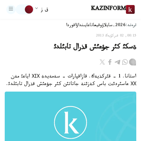
KAZINFORM
ق ز
ترەند:
2026-سايلاۋ
وقيعا
تاعايىنداۋ
اقوردا
00:15, 02 قىركۇيەك 2013
ةسكئ كئر جؤعئش قذرال تابئلدئ
استانا. 1 - قئركذيةك. قازاقپارات - سةمةيدة ХІХ اياعئ مةن
ХХ عاسئردئث باس كةزئنة جاتاتئن كئر جؤعئش قذرال تابئلدئ.