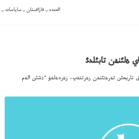
الەمدە
قازاقستان
ساياسات
ت
ي ةلئنةن تابئلدئ
ث ذلتتئق تاريحئن تةرةثئنةن زةرتتةپ، زةردةلةؤ ءذشئن الةم