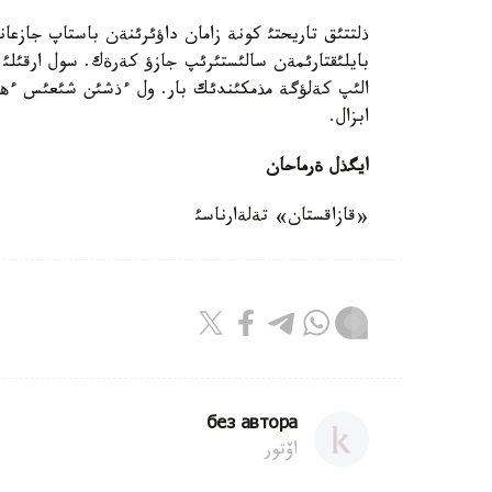
ذلتتئق تاريحتئ كونة زامان داؤئرئنةن باستاپ جازعا
بايلئقتارئمةن سالئستئرئپ جازؤ كةرةك. سول ارقئلئ ا
الئپ كةلؤگة مذمكئندئك بار. ول ءذشئن شئعئس ءهام
ابزال.
ايگذل ةرماحان
«قازاقستان» تةلةارناسئ
без автора
اۆتور