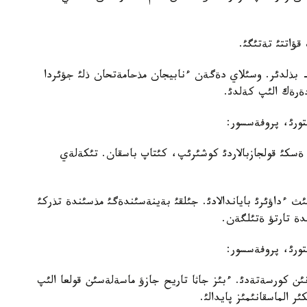
قؤاتتئ تةتئگئ.
 بذلدئر. وسئلاي دةگةن ءنابيجان مذحامةتحان ذلئ جؤئردا
تورئ، پروفةسسور:
ار. ةسكئ قولجازبالاردئ كوشئرئپ، كئتاپ باسقان. تئكةلةي
ئث ءداؤئرئ باياندالادئ. جئلقئ بةينةسئندةگئ مذسئندة تذركئ
ندة تارتؤ ةتئلگةن.
تورئ، پروفةسسور:
نئن كورسةتةدئ. ءبئز جاثا تاريح جازؤ ماسةلةسئن قولعا الئپ
ر الماسقانئمئز پايدالئ.