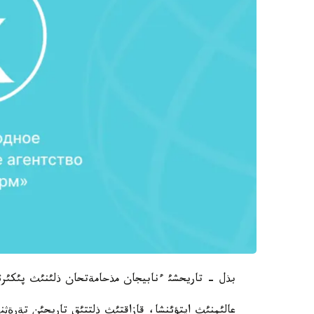
بذل - تاريحشئ ءنابيجان مذحامةتحان ذلئنئث پئكئرئ
عالئمنئث ايتؤئنشا، قازاقتئث ذلتتئق تاريحئن تةرة