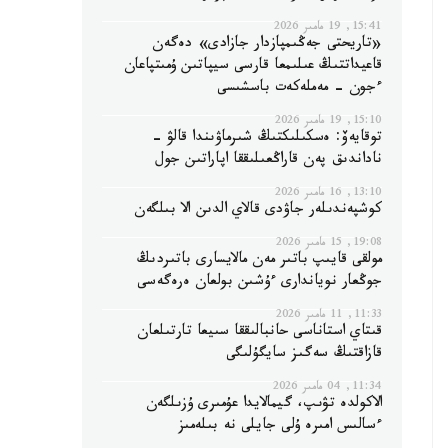
15:41, 19 مامىر 2026
«تاريحتى جەڭىمپازدار جازادى» دەگەن
قاعيداتتىڭ عىلىمعا قارسى سيپاتىن ۇمىتپاعان
ءجون - مەملەكەت باسشىسى
15:10, 19 مامىر 2026
توقايەۆ: ەسكىلىكتىڭ شىرماۋىندا قالۋ -
ناداندىق پەن قاراڭعىلىققا اپاراتىن جول
13:10, 16 مامىر 2026
كوشپەندىلەر جاۋدى قالاي الدىن الا بىلگەن
19:08, 15 مامىر 2026
مولقى قايىپ باتىر مەن مالايسارى باتىردىڭ
جوڭعار نوياندارى ءۇشىن بولعان ەرەگەسى
11:33, 11 مامىر 2026
قىتاي استاناسى حانبالىققا سىيعا تارتىلعان
قازاقتىڭ سەگىز سايگۇلىگى
11:34, 04 مامىر 2026
الاكولدە تۋىپ، گيمالايدا عۇمىرى ۇزىلگەن
ءسالىس امىرە ۇلى جايلى نە بىلەمىز