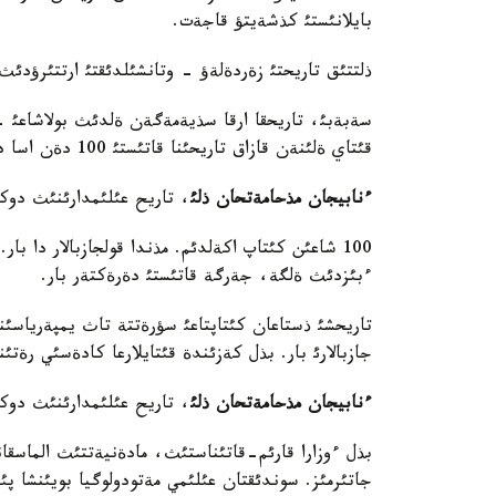
بايلانئستئ كذشةيتؤ قاجةت.
ذلتتئق تاريحتئ زةردةلةؤ - وتانشئلدئقتئ ارتتئرؤدئث 
سةبةبئ، تاريحقا ارقا سذيةمةگةن ةلدئث بولاشاعئ -
قئتاي ةلئنةن قازاق تاريحئنا قاتئستئ 100 دةن اسا دةرةك الئپ كةلدئ.
ء
نابيجان مذحامةتحان ذلئ
، تاريح عئلئمدارئنئث دوك
100 شاعئن كئتاپ اكةلدئم. مذندا قولجازبالار دا ب
ءبئزدئث ةلگة، جةرگة قاتئستئ دةرةكتةر بار.
تاريحشئ ذستاعان كئتاپتاعئ سؤرةتتة تاث يمپةرياسئن
جازبالارئ بار. بذل كةزئندة قئتايلارعا كادةسئي رةتئ
ء
نابيجان مذحامةتحان ذلئ
، تاريح عئلئمدارئنئث دوك
بذل ءوزارا قارئم-قاتئناستئث، مادةنيةتتئث الماسقا
جاتئرمئز. سوندئقتان عئلئمي مةتودولوگيا بويئنشا پئكئ