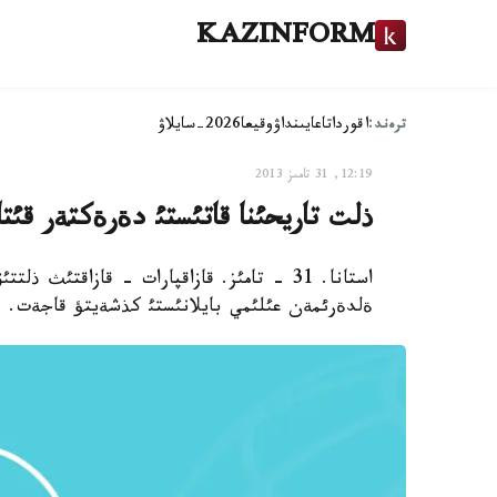
KAZINFORM
ترەند:
اقوردا
تاعايىنداۋ
وقيعا
2026-سايلاۋ
12:19, 31 تامىز 2013
ذلت تاريحئنا قاتئستئ دةرةكتةر قئتا
استانا. 31 - تامئز. قازاقپارات - قازاقتئ
ةلدةرئمةن عئلئمي بايلانئستئ كذشةيتؤ قاجةت.