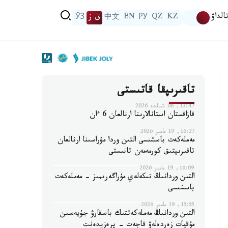
الداۋ
KZ
QZ
РУ
EN
中文
ق ز
ЎЗ
تاقىرىپقا قاتىستى
13:47, 06 شىلدە 2026
قازاقستان استانالارىنا ارنالعان 6 ءان
16:27, 19 مامىر 2026
مەملەكەت باسشىسى التىن وردا مۇراسىنا ارنالعان
تاقىرىپتىق كورمەمەن تانىستى
16:09, 19 مامىر 2026
التىن وردانىڭ تىكەلەي مۇراگەرىمىز - مەملەكەت
باسشىسى
15:55, 19 مامىر 2026
التىن وردانىڭ مەملەكەتتىك باسقارۋ جۇيەسىن
مۇقيات زەردەلەۋ قاجەت - پرەزيدەنت