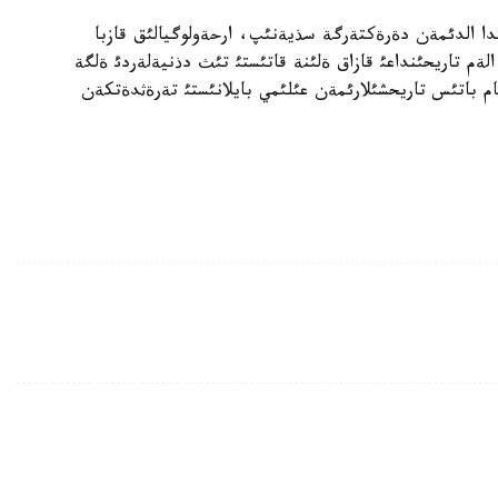
ندا الدئمةن دةرةكتةرگة سذيةنئپ، ارحةولوگيالئق قازبا
لةم تاريحئنداعئ قازاق ةلئنة قاتئستئ تئث دذنيةلةردئ ةلگة
 باتئس تاريحشئلارئمةن عئلئمي بايلانئستئ تةرةثدةتكةن