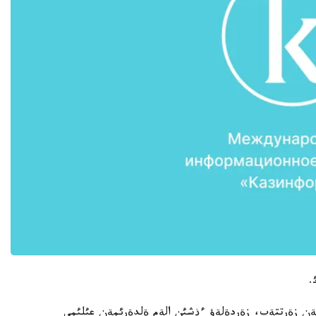
.
ثنةن زةرتتةپ، زةردةلةؤ ءذشئن الةم ةلدةرئمةن عئلئمي