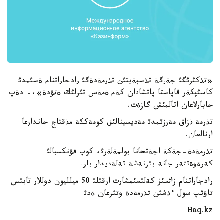
«تذكئرئگئ جةرگة تذسپةيتئن تذرمةدةگئ رادجاراتنام ةسئمدئ
كاسئپكةر قاپاستا پاتشادان كةم ةمةس تئرلئك ةتؤدة»،- دةپ
حابارلاعان اتالمئش گازةت.
تذرمة ذزاق مةرزئمدئ مةديسينالئق كومةككة مذقتاج جاندارعا
ارنالعان.
تذرمةدة-جةكة اجةتحانا بولمةلةرئ، كوپ فؤنكسيالئ
كةرةؤةتتةر جانة بئرنةشة تةلةديدار بار.
رادجاراتنام زاثسئز كةلئسئمشارت ارقئلئ 50 ميلليون دوللار تابئس
تاؤئپ سول ءذشئن تذرمةدة وتئرعان ةدئ.
Baq.kz