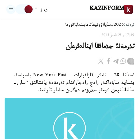
KAZINFORM
ق ز
ترەند:
2026-سايلاۋ
وقيعا
تاعايىنداۋ
اقوردا
17:49, 28 تامىز 2013
تذرمةنئ جذماققا اينالدئرعان
استانا. 28 - تامئز. قازاقپارات - New York Post باسپاسئ،
ينسايد ساؤداگةر رادج رادجاراتنام تذرمةدة پاتشالئق ءسان-
سالتاناتپةن ءومئر سذرؤدة دةگةن حابار تاراتتئ.