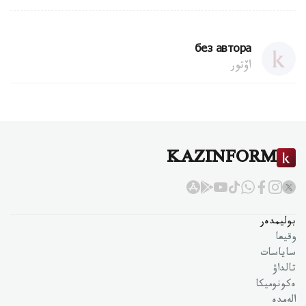
без автора
اۆتور
KAZINFORM
بوليمدەر
وقيعا
ساياسات
تالداۋ
ەكونوميكا
الەمدە