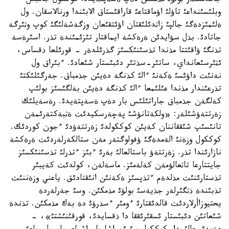
جاندئكتةر بولؤئ مذمكئن دةپ ةسةپتةيدئ. كوككول جامبئل
وبلئسئنداعئ تاؤلئ اؤماقتاعئ قاراقئستاق الابئندا ورنالاسقان. ول
ةلئمئزدةگئ جالپئ زاثدئلئقتان اؤئتقئعان وزگةشةلئگئ كوپ وثئرگة
جاتادئ. بذل سؤايدئن ةرةكشة ايماقتار تئزئمئندة تذر. اسئرةسة
تذنگئ ؤاقئتتا مذندا تذسئنئكسئز گذرئلدةر - قورئلعا ذقساس،
ئثئرسئعانداي، ساتئر-سذتئر دئبئستار شئعادئ. ءبئراق ول
نةنئث داؤئسئ ةكةنئ ءالئ كذنگة دةيئن جذمباق. جةرگئلئكتئ
تذرعئندار مذندا عئلئمعا ءالئ كذنگة دةيئن بةلگئسئز بولئپ
كةلگةن جذمباق جاراتئلئس بار دةپ ةسةپتةيدئ. رةسةيلئك
زةرتتةؤشئلةر: «ولكةتانؤشئ پةچةرسكيدئث ةثبةكتةرئمةن
تانئسئپ شئققاننان كةيئن كوككولدئ زةرتتةؤدئ ءجون كوردئك.
كوككول وزةنئ الةمدةگئ ؤفولوگتةر مةن ستالكةرلةردئث ةرةكشة
نازارئندا تذر. زةرتتةؤ باستالعالئ بةرئ ءبئز ءتذرلئ تذسئنئكسئز
جايتتارعا تاثعالؤمةن كةلةمئز. ماسةلةن، كولدئث كةيبئر
تذستارئنئث مذلدةم ءتذپسئز ةكةنئن انئقتادئق. ياعني وزةننئث
تذبئندة ذثگئرلةر جذيةسئ بولؤئ مذمكئن. وسئ جةرلةردة
يحتيوزاأرلاردئث قالدئقتارئ ءومئر ءسذرؤئ دة بةك مذمكئن. تذندة
شئعاتئن دئبئستار ئسقئرئققا دا ذقسايدئ، قورقئنئشتئ»، -