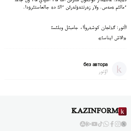
دةيدئ. عالئمدار كوككول سئرئن اشا ما، اشپاي ما، ول جاعئ
ءمالئم ةمةس. ولار زةرتتةؤلةرئن ءالئ دة جالعاستئرؤدا.
اأتور: گذلجان كوشةروأا، جامبئل وبلئسئ
«الاش ايناسئ»
без автора
اۆتور
KAZINFORM