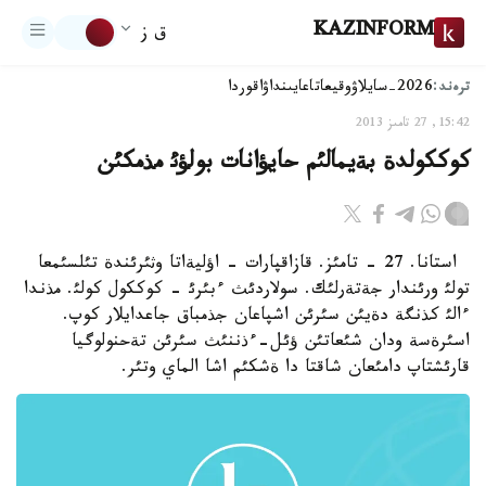
KAZINFORM
ق ز
ترەند:
2026-سايلاۋ
وقيعا
تاعايىنداۋ
اقوردا
15:42, 27 تامىز 2013
كوككولدة بةيمالئم حايؤانات بولؤئ مذمكئن
استانا. 27 - تامئز. قازاقپارات - اؤليةاتا وثئرئندة تئلسئمعا
تولئ ورئندار جةتةرلئك. سولاردئث ءبئرئ - كوككول كولئ. مذندا
ءالئ كذنگة دةيئن سئرئن اشپاعان جذمباق جاعدايلار كوپ.
اسئرةسة ودان شئعاتئن ؤئل-ءذننئث سئرئن تةحنولوگيا
قارئشتاپ دامئعان شاقتا دا ةشكئم اشا الماي وتئر.