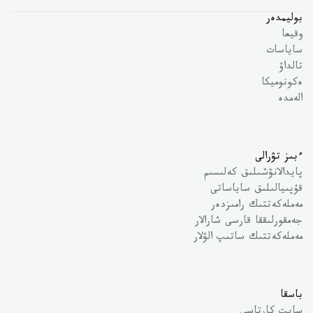
بوليمدەر
وقيعا
ساياسات
تالداۋ
ەكونوميكا
الەمدە
ءبىز تۋرالى
پايدالانۋشىلىق كەلىسىم
قۇپىيالىلىق ساياساتى
مەملەكەتتىك رامىزدەر
جەمقورلىققا قارسى شارالار
مەملەكەتتىك ساتىپ الۋلار
باسقا
سايت كارتاسى