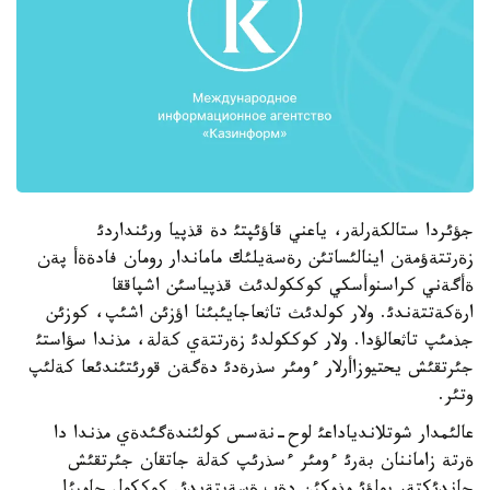
جؤئردا ستالكةرلةر، ياعني قاؤئپتئ دة قذپيا ورئنداردئ
زةرتتةؤمةن اينالئساتئن رةسةيلئك ماماندار رومان فادةةأ پةن
ةأگةني كراسنوأسكي كوككولدئث قذپياسئن اشپاققا
ارةكةتتةندئ. ولار كولدئث تاثعاجايئبئنا اؤزئن اشئپ، كوزئن
جذمئپ تاثعالؤدا. ولار كوككولدئ زةرتتةي كةلة، مذندا سؤاستئ
جئرتقئش يحتيوزاأرلار ءومئر سذرةدئ دةگةن قورئتئندئعا كةلئپ
وتئر.
عالئمدار شوتلاندياداعئ لوح-نةسس كولئندةگئدةي مذندا دا
ةرتة زاماننان بةرئ ءومئر ءسذرئپ كةلة جاتقان جئرتقئش