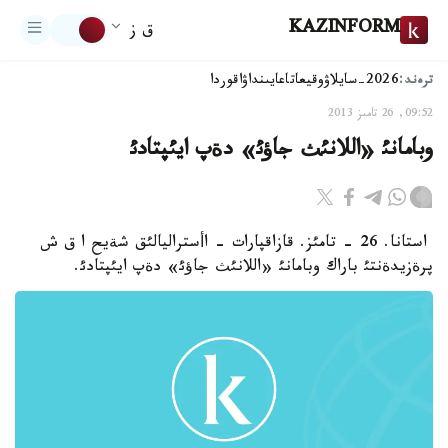
KAZINFORM
ق ز
ترەند:
2026-سايلاۋ
وقيعا
تاعايىنداۋ
اقوردا
09:52, 26 تامىز 2013
وبامانئ «اللانئث جاؤئ» دةپ ايئپتادئ
استانا. 26 - تامئز. قازاقپارات - اأستراليالئق شةيح ا ق ش
پرةزيدةنتئ باراك وبامانئ «اللانئث جاؤئ» دةپ ايئپتادئ.