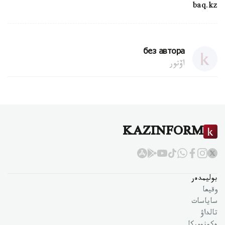
baq.kz
без автора
اۆتور
KAZINFORM
بوليمدەر
وقيعا
ساياسات
تالداۋ