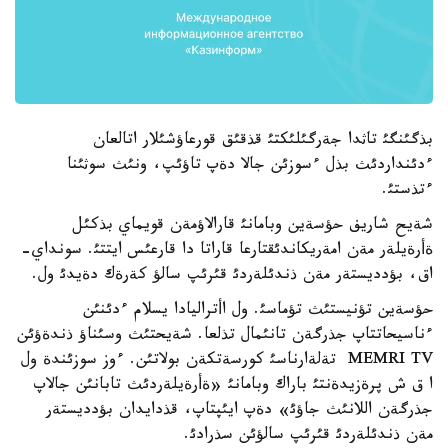
بذگئنگئ تاثدا جةرگئلئكتئ قذقئق قورعاؤشئلار اتالعان
ءدئنداردئث بذل ءسوزئن جالا دةپ تاؤئپ، ونئث سوثئنا
ءتذستئ.
شةيح شاريف حؤسةين وبامانئ قارالاؤمةن قويماي بذكئل
ةأرةيلةر مةن امةريكاندئقتارعا قاراتا دا قارعئس ايتتئ. سونداي-
اق، بؤدديستةر مةن ذندئلةردئ قئرئپ سالؤ كةرةك دةيدئ ول.
حؤسةين تؤنيستئث تؤماسئ. ول اأتراليادا يسلام ءدئنئن
ءناسيحاتتاپ جذرگةن تانئمال تذلعا. شةيحتئث وسئناؤ ذندةؤئن
MEMRI TV تةلةارناسئ كورسةتكةن بولاتئن. ءوز سوزئندة ول
ا ق ش پرةزيدةنتئ باراك وبامانئ «ةأرةيلةردئث تابانئن جالاپ
جذرگةن اللانئث جاؤئ» دةپ ايئپتاپ، قذدايدان بؤدديستةر
مةن ذندئلةردئ قئرئپ سالؤئن سذرادئ.