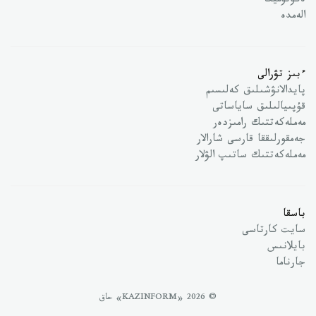
ەكونوميكا
الەمدە
ءبىز تۋرالى
پايدالانۋشىلىق كەلىسىم
قۇپىيالىلىق ساياساتى
مەملەكەتتىك رامىزدەر
جەمقورلىققا قارسى شارالار
مەملەكەتتىك ساتىپ الۋلار
باسقا
سايت كارتاسى
بايلانىس
جارناما
© 2026 «KAZINFORM» حاق