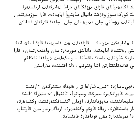
، اقئلبايدئث، اسةتتئث، ءارئپتئث اندةرئن شئرقايدئ.
 اكادةميالئق قازاق مؤزئكالئق دراما تةاترئنئث ارتئستةرئ
ئ كوركةمسوز وقؤشئ دانيال سابئروأ ابايدئث قارا سوزدةرئنةن
 بابانئث رؤحاني جان دذنيةسئن جان-جاقتئ قئرئنان اشاتئن
سئ «ابايدئث مذراسئ - قازاقتئث ةث قاسيةتتئ قازئناسئ» اتتئ
ئي رةتئندة ابايدئث دانالئق سوزدةرئ مةن ولةثدةرئنةن، قارا
سازدئ شارانئث باستئ ماقساتئ - وسكةلةث ذرپاققا تاعئلئم
ي قذندئلئقتارئن اشا وتئرئپ، ذلئ اقئننئث مذراسئن
دةبي-سازدئ ءئس-شاراعا ق ر ةثبةك سئثئرگةن ءارتئسئ
ةت قايراتكةرئ سةرئك وسپانوأ، تانئمال ءداستذرلئ ءانشئ
ءماسليحاتئنئث دةپؤتاتتارئ، اؤدان اكئمدئكتةرئنئث وكئلدةرئ،
باسشئلارئ، زيالئ قاؤئم وكئلدةرئ، ارداگةرلةر مةن قارتتار،
 تذرعئندارئ مةن قوناقتارئ قاتئسادئ.