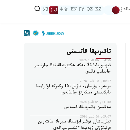
الداۋ
KZ
QZ
РУ
EN
中文
ق ز
ЎЗ
تاقىرىپقا قاتىستى
14:56, 06 تامىز 2026
قىزىلوردادا 32 جەكە مەكتەپتىڭ تەڭ جارتىسى
جابىلىپ قالدى
10:07, 06 تامىز 2026
نوسەر، بۇرشاق، داۋىل: 16 وڭىرگە اۋا رايىنا
بايلانىستى ەسكەرتۋ جاسالدى
11:40, 05 تامىز 2026
سەكسەن باتىردىڭ كىسەسى
09:07, 05 تامىز 2026
تيان-شان قوڭىر ايۋىنىڭ سيرەك ساتتەرىن
فوتوتۇزاق ۆيدەوعا ءتۇسىرىپ الدى