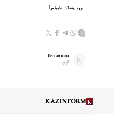
اأتور: رؤسلان عابباسوأ
без автора
اۆتور
KAZINFORM