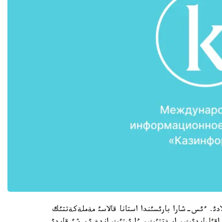
دئ. ءئس-شارا بارئسئندا استانا قالاسئ مةملةكةتتئك