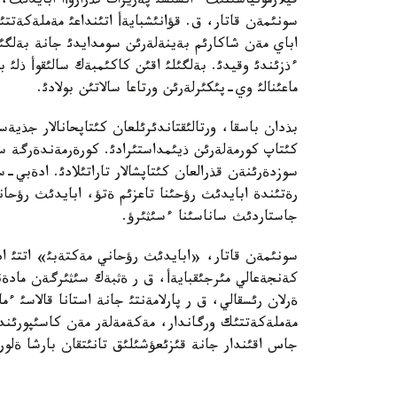
فيلارمونياسئنئث ءانشئسئ پةريزات تذراروأا ابايدئث
سونئمةن قاتار، ق. قؤانئشبايةأ اتئنداعئ مةملةكةتتئك
اباي مةن شاكارئم بةينةلةرئن سومدايدئ جانة بةلگئل
ءذزئندئ وقيدئ. بةلگئلئ اقئن كاكئمبةك سالئقوأ ذلئ
ماعئنالئ وي-پئكئرلةرئن ورتاعا سالاتئن بولادئ.
بذدان باسقا، ورتالئقتاندئرئلعان كئتاپحانالار جذية
كئتاپ كورمةلةرئن ذيئمداستئرادئ. كورةرمةندةرگة س
سوزدةرئنةن قذرالعان كئتاپشالار تاراتئلادئ. ادةبي-
رةتئندة ابايدئث رؤحئنا تاعزئم ةتؤ، ابايدئث رؤحان
جاستاردئث ساناسئنا ءسئثئرؤ.
سونئمةن قاتار، «ابايدئث رؤحاني مةكتةبئ» اتتئ ا
كةنجةعالي مئرجئقبايةأ، ق ر ةثبةك سئثئرگةن مادةني
ةرلان رئسقالي، ق ر پارلامةنتئ جانة استانا قالاسئ 
مةملةكةتتئك ورگاندار، مةكةمةلةر مةن كاسئپورئندار 
جاس اقئندار جانة قئزئعؤشئلئق تانئتقان بارشا ةلوردا