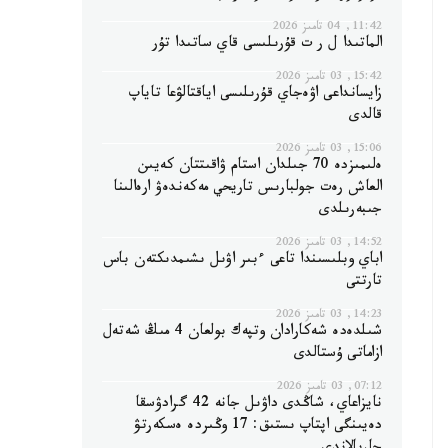
11:42, 04 تامىز 2026
الماتىدا ل ر ت قۇرىلىسى قاي ساتىدا تۇر
15:42, 03 تامىز 2026
زايسانداعى اۋەجاي قۇرىلىسى اياقتالۋعا تاياپ
قالدى
15:06, 03 تامىز 2026
ەلىمىزدە 70 جىلدان استام ۋاقىتتان كەيىن
العاش رەت جولبارىس تاريحي مەكەندەۋ ارەالىنا
جىبەرىلدى
14:52, 03 تامىز 2026
اباي وبلىسىندا تاعى ءبىر اۋىل ىشىمدىكتەن باس
تارتتى
14:23, 03 تامىز 2026
شىلدەدە شەكارادان وتپەك بولعان 4 مىڭ شەتەل
ازاماتى ۇستالدى
07:12, 03 تامىز 2026
نايزاعاي، شاڭدى داۋىل جانە 42 گرادۋسقا
دەيىنگى اپتاپ ىستىق: 17 وڭىردە ەسكەرتۋ