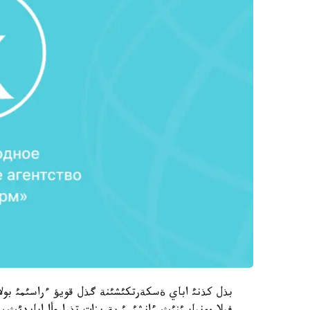
بذل كذنئ اباي ةسكةرتكئشئنة گذل قويؤ ءراسئمئ بولا