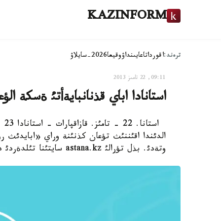
KAZINFORM
ترەند:
اقوردا
تاعايىنداۋ
وقيعا
2026-سايلاۋ
09:11, 22 تامىز 2013
استانادا اباي قذنانبايةأتئ ةسكة ال
است
الدئندا اقئننئث تؤعان كذنئنة وراي «ابايدئث 
وتةدئ. بذل تؤرالئ astana.kz سايتئنا تئلدةردئ دامئتؤ باسقارماسئنان حابارلادئ.