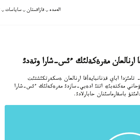
الەمدە
قازاقستان
ساياسات
ت
ؤعا ارنالعان مةرةكةلئك ءئس-شارا وتةدئ
انا. 22 - تامئز. قازاقپارات - استانادا 23 - تامئزدا اباي قذنانبايةأقا ارنالعان ةسكةرتكئشتئث
رؤحاني مةكتةبئ» اتتئ ادةبي-سازدئ مةرةكةلئك ءئس-شارا