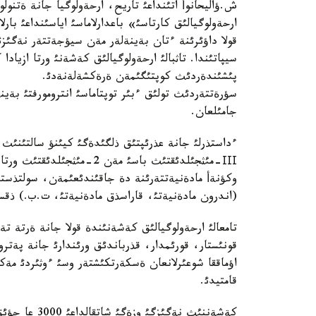
ش.ؤاليحانوأ اتئنداعئ تاريح، ارحةولوگيا جانة ةتنو
ارحةولوگيالئق كارتاسئ» باعدارلاماسئ اياسئنداعئ بار
قولا داؤئرئنة ءتان بةينةلةر مةن سيؤجةتتةر نةگئ
سيپاتئندا. تاثبالئ ارحةولوگيالئق كةشةنئ ورتا ازياد
پئشئندةردئث كوپتئگئمةن ةرةكشةلةنةدئ.
سؤرةتتةردئث تولئق ءبئر توپتاماسئ انترومورفتئ بةي
جامئلعان.
ءداستذرلئ جانة عذرئپتئق ذلگئدةگئ كيئنؤ سالتئنئث ب
ІІІ-مئثجئلدئقتئث باسئ مةن 
وكؤنةأ مادةنيةتتةرئنة دة جاقئندئعئمةن، سولتذستئك
(اندرون مادةنيةتئ، قاراسذق مادةنيةتئ، ت.ب.) ذق
تامعالئ ارحةولوگيالئق كةشةنئندة قولا جانة ةرتة تةم
قامتيدئ.
كةشةننئث نةگ