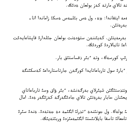
ة تالاي مارتة كةز بولعان ةدئك.
كةمة ايتقاندا: «ة، ول ةس بئلمةس ةسكئ زاماندا اتا-
بةرةتئن.
ةرمةيتئن. كةيئننةن ستؤدةنت بولعان جئلدارئ قاپشاعايدئث
اعئ تاثبالاردئ كوردئك.
تئرئپ كورسةك، وتة ءبئر ذقساستئق بار.
ر ءبارئ سول تارباعاتايدا كورگةن جارتاستارداعئ كةسكئنگة
وثتذستئگئن شيئرلاي بةرگةنشة، ءبئر ؤاق وسئ تارباعاتاي
حئنان حابار بةرةتئن تالاي جادئگةرگة كةزئگةر ةدئ. امال
ئ بولةك. ول جونئندة ءتذرلئ اثگئمة دة جةتةدئ. ةندئ سئرئ
تامعالئ تاسقا بايلانئستئ اثگئمةمئزدئ وربئتةيئك.