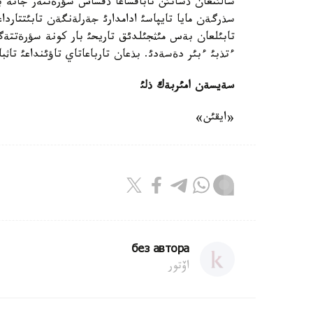
سالئنعان ذشاتئن تاباقشاعا ذقساس سؤرةتتةر جانة ب
سذرگةن مايا تايپاسئ ادامدارئ جةرلةنگةن تابئتتار
تابئلعان بةس مئثجئلدئق تاريحئ بار كونة سؤرةتتة
ءتذبئ ءبئر دةسةدئ. بذعان تارباعاتاي تاؤئنداعئ تاثبا
سةيسةن امئربةك ذلئ
«ايقئن»
без автора
اۆتور