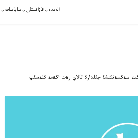
الەمدە
قازاقستان
ساياسات
ت
 عاسئردئث سةكسةنئنشئ جئلدارئ تالاي رةت اكةمة ئلةسئپ