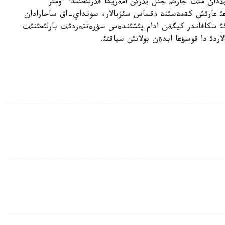
ذدان مئث جارئم جئل بذرئن امةريكا قذرلئعئندا ءومئر
داعئ عارئش كةمةسئنة ذقساس سئزبالار، سونداي-اق ساحارادان
گئ سكافاندر كيگةن ادام پئشئندةس سؤرةتتةردئث بارلئعئنئث
لاردئ دا قوسؤعا ابدةن بولاتئن سياقتئ.