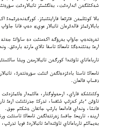
شةكئلگةن اثداردئث، بةلگئسئز تاثبالاردئث سؤرةتئن
بالا كوثئلمةن قئزئعا قارايتئنبئز. كورگةندةرئمدئ ا
بابالارئمئز قالدئرعان تاثبالار عوي» دةپ قانا جاؤاپ 
تةرةثدةپ جاؤاپ بةرؤگة اكةمنئث دة ساؤاتئ جةتة ب
ارعئ بةتئندةگئ تامعالئ تاسقا تالاي مارتة باردئق. وند
تارباعاتاي تاؤئندا كورگةن تاثبالارمةن ويشا سالئس
تامعالئ تاستا بادئزدةلگةن اثنئث سؤرةتتةرئ، تاثبالا
ذقساپ قالعان.
وكئنئشكة قاراي، ارحةولوگتار، عالئمدار ةلئمئزدئث 
تاؤئن ءبئر كةزئپ شئقسا، تذركئ جذرتئنئث ارعئ تاري
قانشا، ونداي قادامعا بارئپ جاتقان ةشكئم جوق.
ارينة، تاريحئ جاقسئ زةرتتةلگةن تامعالئ تاستئث ورن
بةيمالئم تارباعاتاي تاؤئنداعئ تاثبالاردئ قويا تذرئپ، 