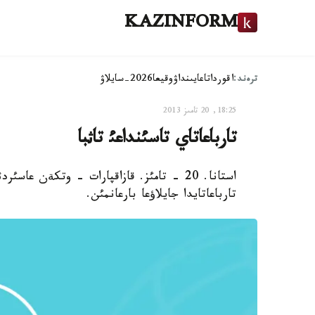
KAZINFORM
ترەند:
اقوردا
تاعايىنداۋ
وقيعا
2026-سايلاۋ
18:25, 20 تامىز 2013
تارباعاتاي تاسئنداعئ تاثبا
استانا. 20 - تامئز. قازاقپارات - وتكةن
تارباعاتايدا جايلاؤعا بارعانمئن.