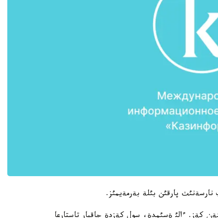
ن كةز. ءالئ ةسئمدة، سول كةزدة جاقپار تاستارعا