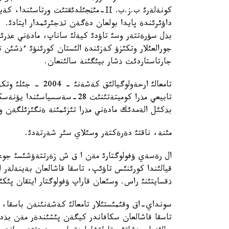
كونةلةرئ ب.ز.ب. ІІ-مئثجئلدئقتئث ورتا
داؤئرئندة پايدا بولعان دةگةن تذجئرئمدار ايتادئ.
بذل سؤرةتتةر وسئ تاؤدئ كيةلئ ساناپ، مادةني عذرئپت
جورالعئلار وتكئزؤ كةزئندة الئستان كورئنؤئ ءذشئن 
جارتاستاردئث ذشار بيئگئنة سالئنعان.
تامعالئ ارحةولوگيا
تابيعي مذرا كوميتةتئنئث 28-س
بذكئل الةمدئك مادةني مذرا تئزئمئنة ةنگئزئلگةن ور
مئنة، ناقتئ دةرةكتةر وسئلاي سئر شةرتةدئ.
ال رةسةي ؤفولوگتارئ مةن ا ق ش زةرتتةؤشئسئ جوعارئ
قيالئندا كورئنئس تاؤئپ، تاسقا قاشالعان بةينةلةر ا
ذقسايتئنئ راس. وسئعان قاراپ ؤفولوگتار ايتقان پئك
تاسقا قاشالعان سكافاندر كيگةن پئشئندةر مةن بذدا