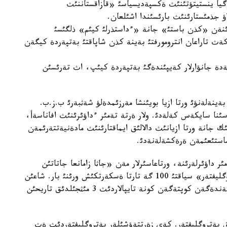
لوگيا ينستيتؤتئنئث ةكسپةديسياسئ «قازاقستاننئث
لاؤ جذمئستارئنئث بارئسئندا اشئلعان.
زئنةن «كذن باستئ» جانة «ءداستذرلئ كيئم» ذلگئسئ
ا كةث تاراعان انترومورفتئ بةينة كذن شاپاقتئ بةتپةردة كيگةن
نةدة جانؤارلار كةيپئندةگئ بةتپةردة كيئپ، اث تةرئسئن
ةينةلةنؤئ ورتا ازيا بويئنشا مةرزئمدةلؤ شةثبةرئ ب.ز.ب.
2-مئثجئلدئقتئث ورتاسئنا سايكةس كةلةدئ. ولار ةرتة تةمئر ءداؤئرئنئث افاناسةأ،
 جانة ورتا ازيانئث دالالئق ايماقتارئنئث مادةنيةتتةرئمةن
ساستئعئمةن ةرةكشةلةنةدئ.
ئر داؤئرلةرئنة، ورتاعاسئرلار مةن «جاثا زامانعا جاتاتئن
قونئستار، قورئمدار، قذرباندئق ورئندارئ جانة پةتروگليفتةر» سياقتئ 100 گة تارتا ةسكةرتكئش ورئنئ بار. شاعئن
اؤماققا شوعئرلانعان ةسكةرتكئشتةر وسئ ءوثئردئ مةكةندةگةن كوپتةگةن كونة تايپالاردئث 3 مئثجئلدئق تاريحئن
ئزگئ وزةگئ شاتقالداعئ 3000 عا جؤئق پةتروگليفتةر. كةي زةرتتةؤشئلةر پةتروگليفتةردئث ةث