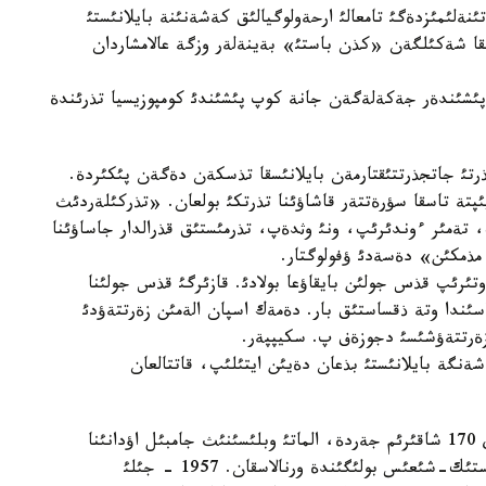
ئنةلئمئزدةگئ تامعالئ ارحةولوگيالئق كةشةنئنة بايلانئستئ
اسقا شةكئلگةن «كذن باستئ» بةينةلةر وزگة عالامشاردان
ئشئندةر جةكةلةگةن جانة كوپ پئشئندئ كومپوزيسيا تذرئندة
رتئ جاتجذرتتئقتارمةن بايلانئسقا تذسكةن دةگةن پئكئردة.
تة تاسقا سؤرةتتةر قاشاؤئنا تذرتكئ بولعان. «تذركئلةردئث
پ، تةمئر ءوندئرئپ، ونئ وثدةپ، تذرمئستئق قذرالدار جاساؤئنا
مذمكئن» دةسةدئ ؤفولوگتار.
وتئرئپ قذس جولئن بايقاؤعا بولادئ. قازئرگئ قذس جولئنا
اسئندا وتة ذقساستئق بار. دةمةك اسپان الةمئن زةرتتةؤدئ
زةرتتةؤشئسئ دجوزةف پ. سكيپپةر.
نگة بايلانئستئ بذعان دةيئن ايتئلئپ، قاتتالعان
تامعالئ - الماتئ قالاسئنان سولتذستئك-باتئسقا قاراي 170 شاقئرئم جةردة، الماتئ وبلئسئنئث جامبئل اؤدانئنا
قاراستئ قاراباستاؤ اؤئلئندا شؤ-ئلة تاؤلارئنئث وثتذستئك-شئعئس بولئگئندة ورنالاسقان. 1957 - جئلئ