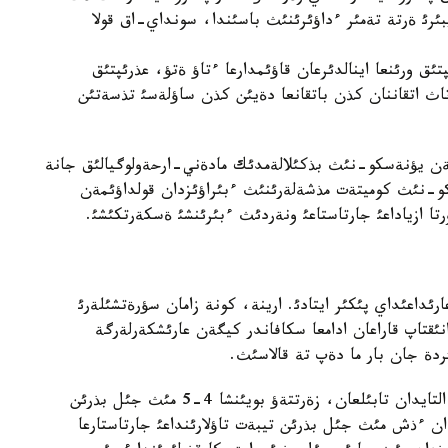
سئندا، كةيبئرئ ةرتة تةمئر ءداؤئرئنئث باسئندا، سونداي-اق قولا
ئق ورئنعا اينالدئرعان قاؤئمدارعا ءتاؤ ةتؤ، عذرئپتئق
تاث اتقاننان كذن باتقانعا دةيئن كذن ساؤلةسئ تذسةتئن
لئق كةشةنئ - 2004 - جئلئ وتكةن يؤنةسكو-نئث بذكئلالةمدئك مادةني-ارحةولوگيالئق جانة
ةسسياسئندا يؤنةسكو-نئث كوميتةت مذشةلةرئنئث ءبئراؤئزدان قولداؤئمةن
تا ازياداعئ جارتاستاعئ ونةردئث ءبئرئنشئ ةسكةرتكئشئ.
داعئداي پئكئر ايتادئ. ارينة، كونة زامان سؤرةتشئلةرئ
نئقتاپ قاراعان ادامعا سكافاندر كيگةن عارئشكةرلةرگة
ئردة جان بار ما دةپ تة قالاسئث.
سونداي-اق وقئمئستئلار تامعالئ كةشةنئنةن باسقا، التايدان تابئلعان، زةرتتةؤ بويئنشا 4-5 مئث جئل بذرئن
ن ءذش مئث جئل بذرئن تيبةت تاؤلارئنداعئ جارتاستارعا