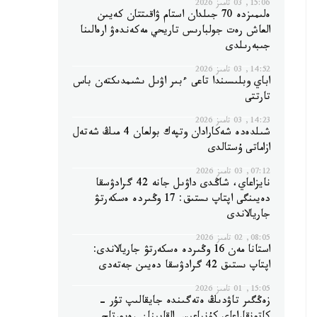
15:06, 03 تامىز 2026
ەلىمىزدە 70 جىلدان استام ۋاقىتتان كەيىن
العاش رەت جولبارىس تاريحي مەكەندەۋ ارەالىنا
جىبەرىلدى
14:52, 03 تامىز 2026
اباي وبلىسىندا تاعى ءبىر اۋىل ىشىمدىكتەن باس
تارتتى
14:23, 03 تامىز 2026
شىلدەدە شەكارادان وتپەك بولعان 4 مىڭ شەتەل
ازاماتى ۇستالدى
07:12, 03 تامىز 2026
نايزاعاي، شاڭدى داۋىل جانە 42 گرادۋسقا
دەيىنگى اپتاپ ىستىق: 17 وڭىردە ەسكەرتۋ
جاريالاندى
08:05, 02 تامىز 2026
استانا مەن 16 وڭىردە ەسكەرتۋ جاريالاندى:
اپتاپ ىستىق 42 گرادۋسقا دەيىن جەتەدى
15:05, 01 تامىز 2026
زەڭگىر تاۋدىڭ ەتەگىندە جايقالىپ تۇر -