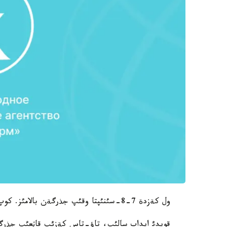
ول كةزدة 7-8-سئنئپتا وقئپ جذرگةن بالامئز. كوپ نارسةنئث پارقئن بئلة بةرمةيمئز.
قويدئ ايداپ سالئپ، تاؤ-تاس كةزئپ قاثعئپ جذرگة