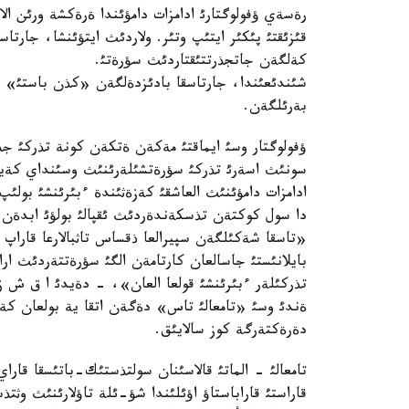
رةسةي ؤفولوگتارئ ادامزات دامؤئندا ةرةكشة ورئن الات
قئزئقتئ پئكئر ايتئپ وتئر. ولاردئث ايتؤئنشا، جارت
كةلگةن جاتجذرتتئقتاردئث سؤرةتئ.
شئندئعئندا، جارتاسقا بادئزدةلگةن «كذن باستئ» پ
بةرئلگةن.
ؤفولوگتار وسئ ايماقتئ مةكةن ةتكةن كونة تذركئ جذ
سونئث اسةرئ تذركئ سؤرةتشئلةرئنئث وسئنداي كةيئپ
ادامزات دامؤئنئث العاشقئ كةزةثئندة ءبئرئنشئ بولئ
دا سول كوكتةن تذسكةندةردئث ئقپالئ بولؤئ ابدةن 
«تاسقا شةكئلگةن سپيرالعا ذقساس تاثبالارعا قاراپ 
بايلانئستئ جاسالعان كارتامةن الگئ سؤرةتتةردئث ار
تذركئلةر ءبئرئنشئ قولعا العان»، - دةيدئ ا ق ش 
ةندئ وسئ «تامعالئ تاس» دةگةن اتقا ية بولعان كةشة
دةرةكتةرگة كوز سالايئق.