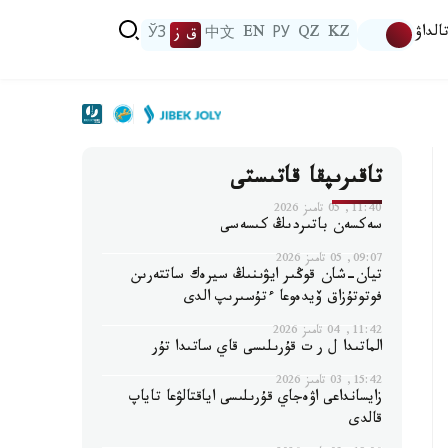
الداۋ
KZ
QZ
РУ
EN
中文
ق ز
ЎЗ
تاقىرىپقا قاتىستى
11:40, 05 تامىز 2026
سەكسەن باتىردىڭ كىسەسى
09:07, 05 تامىز 2026
تيان-شان قوڭىر ايۋىنىڭ سيرەك ساتتەرىن
فوتوتۇزاق ۆيدەوعا ءتۇسىرىپ الدى
11:42, 04 تامىز 2026
الماتىدا ل ر ت قۇرىلىسى قاي ساتىدا تۇر
15:42, 03 تامىز 2026
زايسانداعى اۋەجاي قۇرىلىسى اياقتالۋعا تاياپ
قالدى