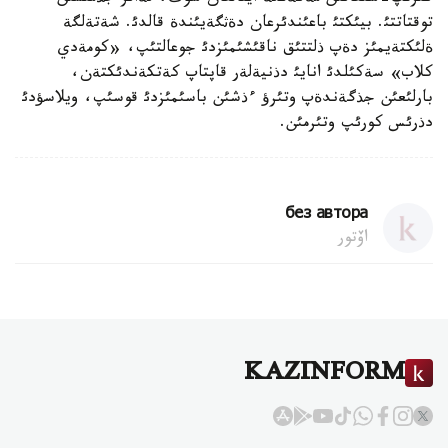
توقتاتتئ. بيئكتئ باعئندئرعان دةثگةيئندة قالدئ. شةتةلگة
ةلئكتةيمئز دةپ ذلتتئق ناقئشئمئزدئ جوعالتئپ، «كومةدي
كلاب» سةكئلدئ انايئ دذنيةلةر قاپتاپ كةتكةندئكتةن،
بارلئعئن جذگةندةپ وتئرؤ ءذشئن باسئمئزدئ قوسئپ، ويلاسؤدئ
دذرئس كورئپ وتئرمئن.
без автора
اۆتور
KAZINFORM