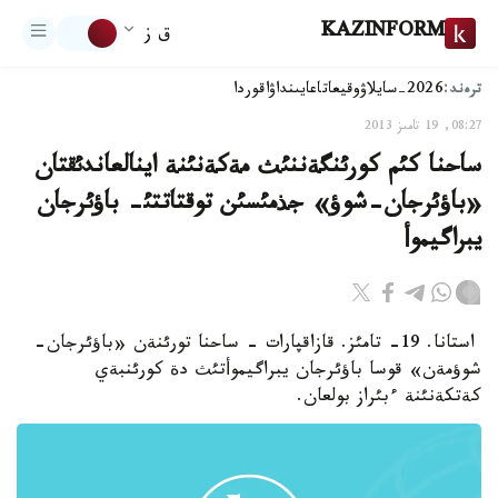
KAZINFORM
ق ز
ترەند:
2026-سايلاۋ
وقيعا
تاعايىنداۋ
اقوردا
08:27, 19 تامىز 2013
ساحنا كئم كورئنگةننئث مةكةنئنة اينالعاندئقتان
«باؤئرجان-شوؤ» جذمئسئن توقتاتتئ- باؤئرجان
يبراگيموأ
استانا. 19- تامئز. قازاقپارات - ساحنا تورئنةن «باؤئرجان-
شوؤمةن» قوسا باؤئرجان يبراگيموأتئث دة كورئنبةي
كةتكةنئنة ءبئراز بولعان.