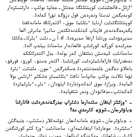
- «باؤئرجان-شوؤ» جةتةر شئثئنا جةتتئ. ساحنادا قويئلاتئن
ءازئل-قالجئثنئث كوپشئلئگئ جةثئل-جةلپئ بولئپ، دارئنسئزدار
كوبةيگةن تذستا ونةردةن قول ذزؤگة تؤرا كةلدئ.
كوپشئلئگئنئث ارنايئ ءبئلئمئ جوق، اكتةرلئك ماماندئقتئ
يگةرمةگةندةر قاپتاپ كةتكةندئكتةن ساتيرا جانرئن العا
سذيرةؤدئث ورنئنا ارتقا سذيرةدئ. ك أ ن-نئث ءبئرلئ-ةكئلئ
جةرئندة كوزگة كورئنئپ قالعاندار ساحنانئ بيلةپ الدئ.
ساحنانئث كيةسئن ذمئتقان كةز بولدئ. بذل اكتةرلئككة
نةمقذرايلئ قاراعانئمئزدئث كورئنئسئ. اكتةر ةستؤ، كورؤ، قورقؤ،
باعالاؤ دةگةن ةلةمةنتتةردئ ةسكةرگةن ءجون. مئثنئث ءبئرئ
تؤما تالانت بولئپ جاتپاسا ناقتئ ءبئلئمسئز ةشكئم ءارتئس بولا
المايدئ. وبرازئ جوق انةكدوتتاردئ ايتؤدان، ءبئر-ءبئرئمئزدئ
كةكةتئپ-مذقاتؤدان ونةر شئقپايدئ.
-
ءوزئثئز ايتقان سئندارعا ذشئراپ جذرگةندةردئث قاتارئنا
«
باؤئرجان
-
شوؤ
»
كئرمةي مة؟
- «باؤئرجان-شوؤ» ماماندانعان تؤئندئلار ذسئنئپ، ةثبةگئن
ءسئثئردئ. جوعارئدا ايتقانئمداي، ساحنانئث ءوزئ كئم كورئنگةن
كئرئپ-شئعاتئن مةكةنگة اينالعان سوث، تةاتر جذمئسئن