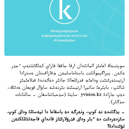
سويتسةك اعامئز الماتئدان ارقا جاققا قاراي كةلگئشتةپ ءجذر
ةكةن. يبراگيموأتئث باستاماسئمةن «قازاقستان ةسترادا
ارتيستةرئنئث وداعئ» قذرئلعالئ جاتئر دةگةندئ قذلاعئمئز
شالئپ، بايئرعئ ساتيرا ارتيسئنة بئرنةشة ساؤال قويعان ةدئك،
دةپ جازادئ yvision.kz سايتئ (سذحباتتاسقان - سالتانات
سذگئر).
-
بذگئندة نة كوپ، ونةرگة دة باسقاعا دا تيةسئلئ وداق كوپ
.
سئزدةردئث دة ءبئر وداق قذرؤلارئثئز قانداي قاجةتتئلئكتةن
تؤئندادئ؟