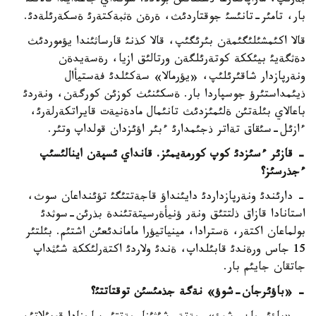
بةرئپ، ماراپاتتارعا ذسئناتئن بولادئ. سونداي جاعدايدا تالانتئ
بار، تامئر-تانئسئ جوقتاردئث، ةرةن ةثبةكتةرئ ةسكةرئلةدئ.
قالا اكئمشئلئگئمةن بئرئگئپ، قالا كذنئ قارساثئندا يؤموردئث
دةثگةيئ بيئككة كوتةرئلگةن ورتالئق ازيا، رةسةيدةن
ونةرپازدار شاقئرئلئپ، «يؤرمالا» سةكئلدئ فةستيأال
ذيئمداستئرؤ جوسپاردا بار. ةسكئنئث كوزئن كورگةن، ونةردئ
باعالاي بئلةتئن ةلئمئزدئث تانئمال مادةنيةت قايراتكةرلةرئ،
ءازئل-سئقاق تةاتر ذجئمدارئ ءبئر اؤئزدان قولداپ وتئر.
-
قازئر ءسئزدئ كوپ كورمةيمئز
.
قانداي ئسپةن اينالئسئپ
ءجذرسئز؟
- دارئندئ ونةرپازداردئ دايئنداؤ قاجةتتئگئ تؤئنداعان سوث،
استانادا قازاق ذلتتئق ونةر ؤنيأةرسيتةتئندة بذرئن-سوثدئ
بولماعان اكتةر، ةسترادا، مينياتيؤرا ماماندئعئن اشتئم. بئلتئر
15 جاس ورةندئ قابئلداپ، ةندئ ولاردئ اكتةرلئككة شئثداپ
جاتقان جايئم بار.
- «
باؤئرجان
-
شوؤ
»
نةگة جذمئسئن توقتاتتئ؟