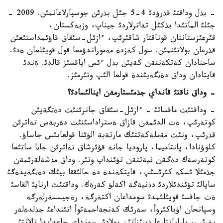
- بذل وداقتئ قذرؤدئ 4-5 جئل بذرئن جوسپارلاعانمئن. 2009 -
جئلئ الماتئدا بذكئل تةاترلاردئ جيناپ، وزبةكستان،
قئرعئزستاننان قوناقتار شاقئرئپ، ءازئل-سئقاق قاؤئمداستئعئن
قذرعان بولاتئنمئن. سول كةزدة مةموراندؤمعا قول قويئلعان ةدئ.
ساحنادان كةتكةننةن كةيئن بذل ءئس اياقسئز قالدئ. ةندئ
قايتادان وداق دةثگةيئندة قولعا الئپ وتئرمئز.
-
وداق ناقتئ قانداي جذمئستارمةن اينالئسادئ؟
- وداقتئث ماقساتئ - ءازئل-سئقاق جانرئنئث دةثگةيئن
كوتةرئپ، ةث الدئمةن قازاق ةستراداسئنئث دةربةس تةاترئن
قذرئپ، ونئث مةملةكةتتئك مارتةبة الؤئنا قولعابئس جاساؤ.
كلوؤنادا، پانتاميما، پاروديا جانة قؤئرشاق تةاترئن جاثا ساتئعا
كوتةرسةك دةگةن نيةتتةن تؤئنداپ وتئر. وداق مذشةلةرئمةن
جذمئلا ئسكة كئرئسئپ، قايتكةندة دة حالئققا بيئك دةثگةيدةگئ
ساپالئ تؤئندئلاردئ دذنيةگة اكةلؤ كةرةك. وداقتئث ارنايئ القاسئ
ةث جاقسئ قويئلئمدئ سومداعان اكتةرگة، رةجيسسةرلةرگة
وسپانحان اؤباكئروأ، سةرئك كةنجةاحمةتوأ اتئنداعئ جذلدةلةر