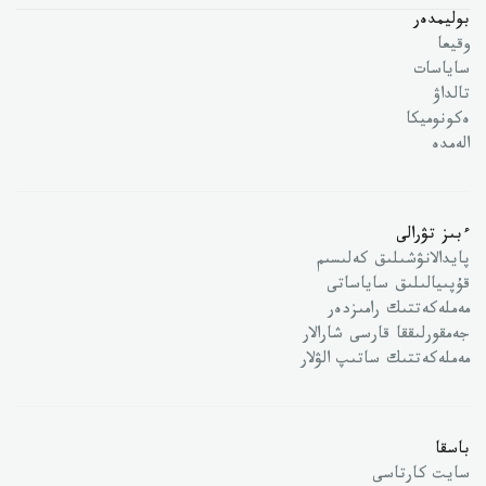
بوليمدەر
وقيعا
ساياسات
تالداۋ
ەكونوميكا
الەمدە
ءبىز تۋرالى
پايدالانۋشىلىق كەلىسىم
قۇپىيالىلىق ساياساتى
مەملەكەتتىك رامىزدەر
جەمقورلىققا قارسى شارالار
مەملەكەتتىك ساتىپ الۋلار
باسقا
سايت كارتاسى