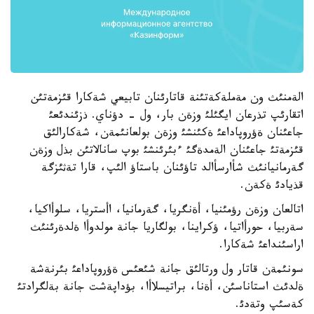
الةمنئث ون مةملةكةتئنة قاتارئنان تابيعي شةكارا قئزمةتئن
اتقارئپ تذرعان ايگئلئ وزةن بار، ول - دؤناي. ذزئندئعئ
جاعئنان ةؤروپاداعئ ةكئنشئ وزةن بولعانئمةن، شةكارالئق
قئزمةتئ جاعئنان الةمدةگئ ءبئرئنشئ بوپ سانالاتئن بذل وزةن
گةرمانيانئث شأارسأالد تاؤئنان باستاؤ الئپ، قارا تةثئزگة
قذيادئ ةكةن.
اتالعان وزةن رؤمئنيا، أةنگريا، گةرمانيا، اأستريا، سلوأاكيا،
سةربيا، حورأاتيا، ؤكراينا، بولگاريا جانة مولدوأا ةلدةرئنئث
اراسئنداعئ شةكارا.
سونئمةن قاتار ول ورتالئق جانة شئعئس ةؤروپاداعئ بئرنةشة
ةلدئث استاناسئن، أةنا، براتيسلاأا، بؤداپةشت جانة بةلگرادتئ
كةسئپ وتةدئ.