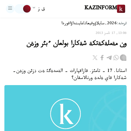
KAZINFORM
ق ز
ترەند:
2026-سايلاۋ
وقيعا
تاعايىنداۋ
اقوردا
13:06, 17 تامىز 2013
ون مةملةكةتكة شةكارا بولعان ءبئر وزةن
استانا. 17 - تامئز. قازاقپارات - الةمدةگئ ةث ذزئن وزةن-
شةكارا قاي ةلدة ورنالاسقان؟