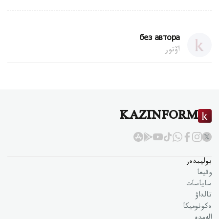
без автора
اۆتور
KAZINFORM
بوليمدەر
وقيعا
ساياسات
تالداۋ
ەكونوميكا
الەمدە