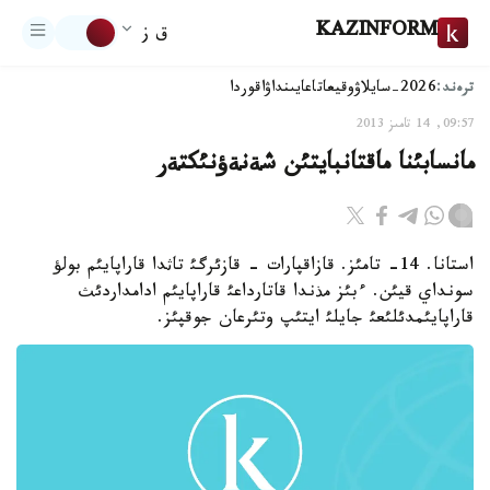
KAZINFORM
ق ز
ترەند:
2026-سايلاۋ
وقيعا
تاعايىنداۋ
اقوردا
09:57, 14 تامىز 2013
مانسابئنا ماقتانبايتئن شةنةؤنئكتةر
استانا. 14- تامئز. قازاقپارات - قازئرگئ تاثدا قاراپايئم بولؤ
سونداي قيئن. ءبئز مذندا قاتارداعئ قاراپايئم ادامداردئث
قاراپايئمدئلئعئ جايلئ ايتئپ وتئرعان جوقپئز.