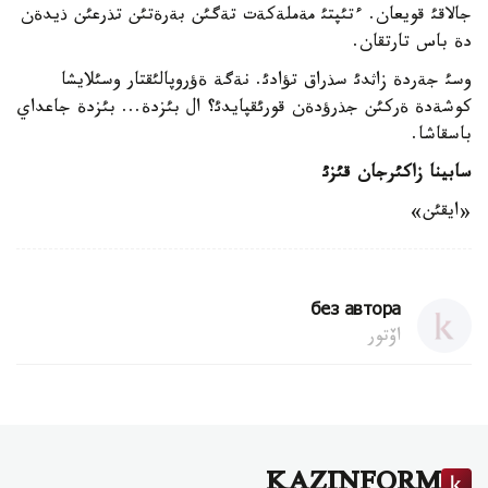
جالاقئ قويعان. ءتئپتئ مةملةكةت تةگئن بةرةتئن تذرعئن ذيدةن
دة باس تارتقان.
وسئ جةردة زاثدئ سذراق تؤادئ. نةگة ةؤروپالئقتار وسئلايشا
كوشةدة ةركئن جذرؤدةن قورئقپايدئ؟ ال بئزدة... بئزدة جاعداي
باسقاشا.
سابينا زاكئرجان قئزئ
«ايقئن»
без автора
اۆتور