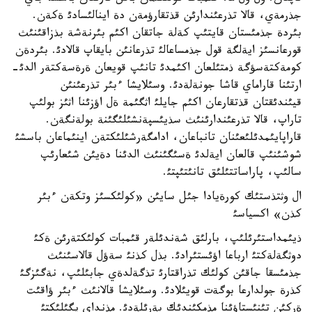
جذرمةي، قالا تذرعئندارئن قذتقارؤمةن دة اينالئسادئ ةكةن.
بئردة جذمئستان قايتئپ كةلة جاتقان اكئم بئرنةشة بذزاقئنئث
قورعانسئز ايةلگة قول جذمساعالئ تذرعانئن بايقاپ قالادئ. بئردةن
كومةكتةسؤگة ذمتئلعان اكئمدئ تانئپ قويعان ةرةسةكتةر الدئ-
ارتئنا قاراماي قاشا جونةلةدئ. وسئلايشا ءبئر تذرعئنئن
قيئندئقتان قذتقارعان اكئم جايلئ اثگئمة ةل اؤزئنا اثئز بولئپ
تاراپ، قالا تذرعئندارئنئث سذيئسپةنشئلئگئنة بولةنگةن.
قاراپايئمدئلئعئنان تانباعان، ادامگةرشئلئكتةن اينئماعان باسشئ
شوشئنئپ قالعان ايةلدئ ةسئگئنئث الدئنا دةيئن شئعارئپ
سالئپ، پاراساتتئلئق تانئتئپتئ.
ال وثتذستئك كورةيادا جئل سايئن «كولئكسئز وتكةن ءبئر
كذن» اكسياسئ
ذيئمداستئرئلئپ، بارلئق شةندئلةر قئمبات كولئكتةرئن ةكئ
دوثگةلةكتئ ارباعا اؤئستئرادئ. بذل كذنئ سةؤل قالاسئنئث
جذمئسقا جاقئن كولئك تذراقتارئ تذگةلدةي جابئلئپ، نةگئزگئ
كذرة جولدارعا بوگةت قويئلادئ. وسئلايشا قالانئث ءبئر ؤاقئت
ةركئن تئنئستاؤئنا مذمكئندئك بةرئلةدئ. مذنداي يگئلئكتئ