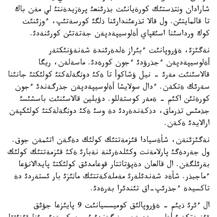
شارادان وثتذستئك كورةيانئث بذرئنعئ پرةزيدةنتئ لي مةن باك
تا قالمايتئن. ول قالا تذرعئندارئنا ذلگئ كورسةتئپ، ءوزئنئث
كوك ورداسئنا اسئقپاي أةلوسيپةدپةن جةتةتئن كورئنةدئ.
نةگئزئ، ةؤروپانئث ءبئراز ةلدةرئندة شةنةؤنئكتةر
أةلوسيپةدپةن ءجذرؤدئ ءجون كورةدئ. ماسةلةن، ريگا
قالاسئنئث مةرئ - نيل ؤشاكوأ تا ةكئ دوثگةلةكتئ كولئكتئ جانئنا
سةرئك ةتكةن. ءدال سولايشا أةلوسيپةدپةن جذرگةندئ ءجون
كورةتئن اكئم - ةمةر كوستةللو. دؤبلين قالاسئنئث باسشئسئ
جذمئس تذرماق، دذكةندةردئ دة وسئ ةكئ دوثگةلةكتئ كولئكپةن
ارالايدئ ةكةن.
نةگئزئنةن، شأةسيادا قئزمةتتئك كولئك دةگةن اتئمةن جوق.
ول جةردةگئ پارلامةنت وكئلدةرئنة نةبارئ ةكئ قئزمةتتئك كولئك
بةرئلگةن. ال قالعان دةپؤتاتتار قوعامدئق كولئكتئ پايدالانؤعا
ءماجبذر. شأةد شةندئلةرئ مةملةكةتتئك ماثئزئ بار ئستةردئ دة
تاكسيدة ءجذرئپ-اق تئندئرا بةرةدئ.
ال ءئرئ ذيئم - ةؤروپالئق كوميسسيانئث 9 پايئزعا جؤئق