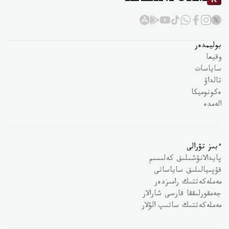
KAZINFORM
بوليمدەر
وقيعا
ساياسات
تالداۋ
ەكونوميكا
الەمدە
ءبىز تۋرالى
پايدالانۋشىلىق كەلىسىم
قۇپىيالىلىق ساياساتى
مەملەكەتتىك رامىزدەر
جەمقورلىققا قارسى شارالار
مەملەكەتتىك ساتىپ الۋلار