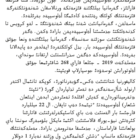
قئزمةتكةرئ أةلوسيپةدپةن جذرگةندئ ءجون كورةدئ. مئنا قئزئققا
قاراثئز، گةرمانيا بيلئگئنة قئزمةتكة ورنالاسقان شةنةؤنئكتةرگة
قئزمةتتئك كولئك رةتئندة كادئمگئ أةلوسيپةد بةرئلةدئ.
ماسةلةن، گةرمانيانئث شةنئ بيئك شةنةؤنئگئ - لةو كرويس تا
كذندةلئكتئ جذمئسئنا أةلوسيپةدپةن بارادئ ةكةن. ةگةر
شةنةؤنئكتئث سوزئنة سةنسةك، گةرمانيا بيلئگئندة ونعا جؤئق
قئزمةتتئك أةلوسيپةد بار. بذل كولئكتةردئ ايةلدةر دة پايدالانا
بةرةدئ. أةلوسيپةدكة دةگةن سذرانئستئث ارتقانئ سونداي،
مةملةكةت 2019 - جئلعا قاراي 268 شاقئرئمعا جؤئق
أةلوتورابئن توسةؤدئ جوسپارلاپ قويئپتئ.
كاليفورنيا شتاتئنئث ةكس-گؤبةرناتورئ، كوپكة تانئمال اكتةر
ارنولد شأارسةنةگةر دة تةمئر تذلپاردان گورئ (ءتئپتئ
«تةرميناتوردان» كةيئن اقئلدئ تةمئردةن ابدةن اينئعان
شئعار) أةلوسيپةدتئ ءتيئمدئ دةپ تاپقان. ال 22 ميلليارد
قارجئسئ بار الةمنئث ةث باي كاسئپكةرلةرئنئث قاتارئنا
كئرةتئن نيؤ-يورك قالاسئنئث اكئمئ مايكل بلؤمبةرگ سونشا باي
بولعانئنا قاراماستان، جذمئسقا مةترومةن بارادئ. مةملةكةتتئك
قئزمةتكة مانساپ ءذشئن كةلمةگةن ول وزئنة نةبارئ 1 دوللار