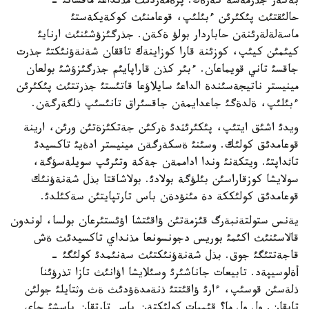
بةكةر جذرمةسة كةرةك. پرةمةردئث مذنداعئ ماقساتئ -
حالئقتئث پئكئرئن ءبئلئپ، قوعامنئث كوكةيكةستئ
ماسةلةلةرئنةن حاباردار بولؤ ةكةن. جذرگئزؤشئنئث ارنايئ
كيئمئن كيئپ، كوزئنة قارا كوزاينةك تاققان شةنةؤنئكتئ جذرت
جاقسئ تاني قويماعان. ءبئر كذن قاراپايئم جذرگئزؤشئ بولعان
مينيستر ناتيجةسئندة الداعئ سايلاؤعا قاتئستئ جذرتتئث پئكئرئن
ءبئلئپ، ةلدةگئ جاعدايمةن جاقسئراق تانئسئپ ذلگةرگةن.
ويدئ اشئق ايتئپ، پئكئرئثدئ ةركئن جةتكئزةتئن ورئن، ارينة
قوعامدئق كولئك. وسئنئ ةسكةرگةن مينيستر ادةيئ تاكسيدئ
تاثداپتئ. ويتكةنئ وندا اداممةن جةكة وتئرئپ سويلةسؤگة،
سولايشا كوزقاراسئن بئلؤگة بولادئ. بولاشاقتا بذل شةنةؤنئك
قوعامدئق كولئككة دة مئنؤدةن باس تارتپايتئن سةكئلدئ.
يةنس ستولتةنبةرگ قئزمةتئن ؤاقئتشا اؤئستئرعان بولسا، لوندون
قالاسئنئث اكئمئ بوريس دجونسونعا مذنداي تاكسيدئث ةش
قاجةتتئگئ جوق. بذل شةنةؤنئكتئث سةنئمدئ كولئگئ -
أةلوسيپةد. تابيعات جاناشئرئ وسئلايشا اؤانئث تازا تذرؤئنا
ذلةسئن قوسئپ، ءارئ ؤاقئتتئ ذنةمدةؤدئث ةث وثتايلئ جولئن
تاپقان. ول ول ما؟ قئمبات كولئكتةن باس تارتقان باسشئ جاي