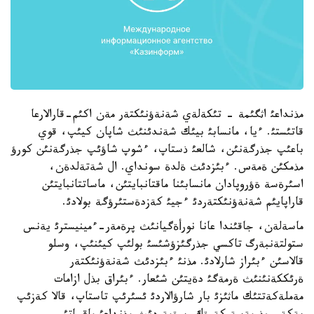
مذنداعئ اثگئمة - تئكةلةي شةنةؤنئكتةر مةن اكئم-قارالارعا
قاتئستئ. ءيا، مانسابئ بيئك شةندئنئث شاپان كيئپ، قوي
باعئپ جذرگةنئن، شالعئ ذستاپ، ءشوپ شاؤئپ جذرگةنئن كورؤ
مذمكئن ةمةس. ءبئزدئث ةلدة سونداي. ال شةتةلدةن،
اسئرةسة ةؤروپادان مانسابئنا ماقتانبايتئن، ماساتتانبايتئن
قاراپايئم شةنةؤنئكتةردئ ءجيئ كةزدةستئرؤگة بولادئ.
ماسةلةن، جاقئندا عانا نورأةگيانئث پرةمةر-ءمينيسترئ يةنس
ستولتةنبةرگ تاكسي جذرگئزؤشئسئ بولئپ كيئنئپ، وسلو
قالاسئن ءبئراز شارلادئ. مذنئ ءبئزدئث شةنةؤنئكتةر
ةرئككةنئنئث ةرمةگئ دةيتئن شئعار. ءبئراق بذل ازامات
مةملةكةتتئك ماثئزئ بار شارؤالاردئ ئسئرئپ تاستاپ، قالا كةزئپ