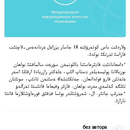
ولاردئث باس كوتةرؤئنة 18 جاسار يزراةل ةرناندةس-لاچتئث
قازاسئ تذرتكئ بولدئ.
ءدامحانانئث قابئرعاسئنا باللونمةن سؤرةت سالماقشئ بولعان
بوزبالانئ پوليسةيلةر ذستاپ الئپ، ةلةكتر رازريادئ ارقئلئ اسةر
ةتةتئن قارؤ قولدانعان. جةتكئنشةك ةسئنةن تانئپ، سوثئنان
تئلگة كةلمةي مةرت بولعان. قازئر وقيعاعا قاتئستئ تةرگةؤ
ءجذرئپ جاتئر. ال، شةرؤشئلةر بولسا قذقئق قورعاؤشئلارعا قاتتئ
نارازئ.
без автора