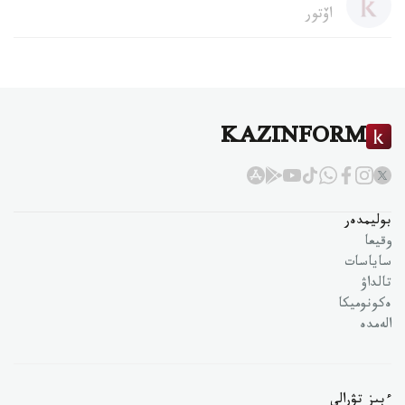
اۆتور
KAZINFORM
بوليمدەر
وقيعا
ساياسات
تالداۋ
ەكونوميكا
الەمدە
ءبىز تۋرالى