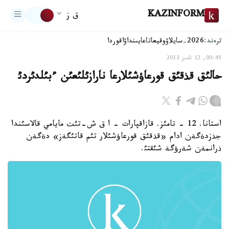
KAZINFORM
ق ز
ترەند:
2026-سايلاۋ
وقيعا
تاعايىنداۋ
اقوردا
00:45, 12 تامىز 2013
حالئق قذقئق قورعاؤشئلارعا نارازئلئعئن ءبئلدئردئ
استانا. 12 - تامئز. قازاقپارات - ا ق ش-تئث مايامي قالاسئندا
جذزدةگةن ادام «قذقئق قورعاؤشئلار تئم قاتئگةز» دةگةن
ذرانمةن شةرؤگة شئقتئ.