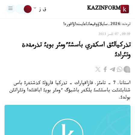
KAZINFORM
ق ز
ترەند:
2026-سايلاۋ
وقيعا
تاعايىنداۋ
اقوردا
09:59, 07 تامىز 2013
تذركيالئق اسكةري باسشئءومئر بويئ تذرمةدة
وتئرادئ
استانا. 7 - تامئز. قازاقپارات - تذركيا قارؤلئ كذشتةرئ باس
شتابئنئث باسشئسئ يلكةر باشبؤگ ءومئر بويئ اباقتئدا وتئراتئن
بولدئ.