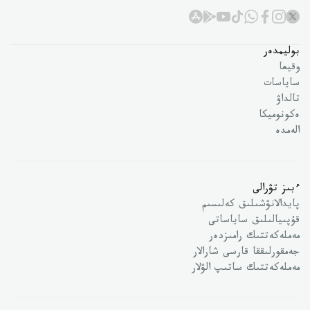
بوليمدەر
وقيعا
ساياسات
تالداۋ
ەكونوميكا
الەمدە
ءبىز تۋرالى
پايدالانۋشىلىق كەلىسىم
قۇپىيالىلىق ساياساتى
مەملەكەتتىك رامىزدەر
جەمقورلىققا قارسى شارالار
مەملەكەتتىك ساتىپ الۋلار