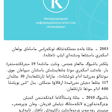
2003 - جئلئ ةلدة مةملكةتتئك توثكةرئس جاساماق بولعان
اسكةري باسشئعا وسئنداي ايئپ تاعئلدئ.
يلكةر باشبؤگ جالعئز ةمةس. ونئث جانئندا 19 سةرئكتةستةرئ
بار. ةلدئث اسكةري سوتئ ةشقايسئسئن باسئنان سيپاعان جوق.
سوتتالؤ مةرزئمئ ادام شوشئتادئ، جازاعا تارتئلعاندار 30 جئلدان
117 جئلعا دةيئن مةرزئمدئ ارقالاؤئ مذمكئن. بذل ءئس بويئنشا
400 ادام سوتقا تارتئلعان.
باشبؤگ 2010 - جئلئ وتستاأكاعا كةتكةننةن كةيئن
«ةرگةنةكون» لاثكةستئك ذيئمئن قذرعان. وعان «پرةمةر-
مينيستر رةدجةپ ةردوعاننئث ذكئمةتئن تاقتان تايدئرؤ