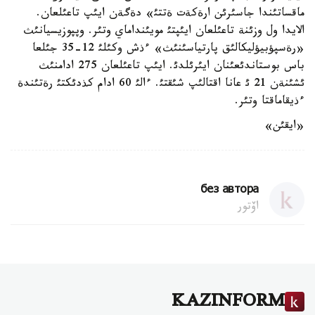
ماقساتئندا جاسئرئن ارةكةت ةتتئ» دةگةن ايئپ تاعئلعان.
الايدا ول وزئنة تاعئلعان ايئپتئ مويئنداماي وتئر. وپپوزيسيانئث
«رةسپؤبيؤليكالئق پارتياسئنئث» ءذش وكئلئ 12-35 جئلعا
باس بوستاندئعئنان ايئرئلدئ. ايئپ تاعئلعان 275 ادامنئث
ئشئنةن 21 ئ عانا اقتالئپ شئقتئ. ءالئ 60 ادام كذدئكتئ رةتئندة
ءذيقاماقتا وتئر.
«ايقئن»
без автора
اۆتور
KAZINFORM