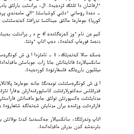
ءارقاشان دا ئلئك ئزدةيدئ. ال، يراننئث بارلئق يادرو
- دةدئ رؤحاني ءدئني كوشباسشئ ءالي حامةنةي پرةز
كوريا) جوعارعئ حالئق جينالئسئ تذراقتئ كةثةسئنئث
كيم ةن نام ءوز كةزةگئندة ك ح د ر يراننئث بةيبئت
ذنةمئ قورعاپ كةلةدئ، دةپ اتاپ ءوتتئ.
ةسكة سالا كةتةيئك، 1 - تامئزدا ا 
سانكسيالاردئ قاتايتاتئن جاثا زاث جوباسئن ماقذلداد
ميلليون باررةلگة قئسقارتؤدئ كوزدةيدئ.
ا ق ش كونگرةسئنئث تومةنگئ جانة جوعارعئ پالاتالا
مذنايئنئث ةكسپورتئن تولئق جابؤ ماقساتئن قاراست
قازئردئث وزئندة يران مذنايئن شةتةلگة شئعارؤدئ ة
اتاپ وتةرلئگئ، سانكسيالار جةكسةنبئ كذنئ بولاتئن 
بئرنةشة كذن بذرئن ماقذلداندئ.