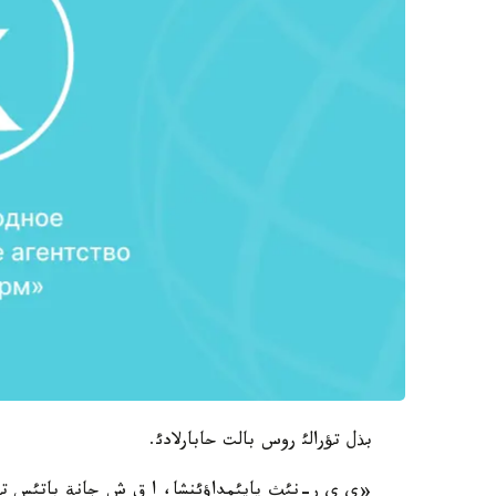
بذل تؤرالئ روس بالت حابارلادئ.
«ي ي ر-نئث پايئمداؤئنشا، ا ق ش جانة باتئس تذ