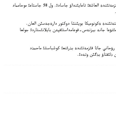
سونداي-اق يران پرةزيدةنتئ حاسان رؤحاني جاثا قئزمةتئندة العاشقئ تاعايئنداؤ جاسادئ. ول 58 جاستاعئ موحامماد
ةتئندة ةكونوميكا بويئنشا دوكتور دارةجةسئن العان.
مئتؤعا جانة بيزنةس-قوعامداستئقپةن بايلانئستاردئ جولعا
14 - ماؤسئمدا ءوتتئ. رؤحاني جاثا قئزمةتئندة بذرئنعئ كوشباسشئ ماحمذد
 ذلئقتاؤ بذگئن وتةدئ.