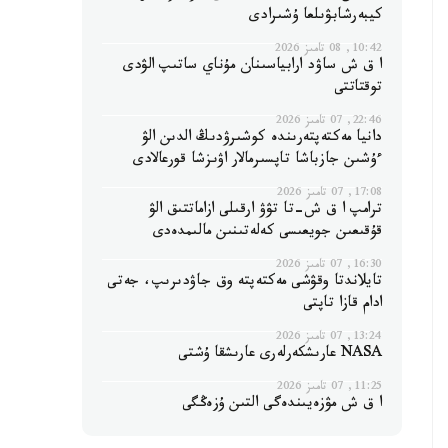
كيبەرشابۋىلعا ۇشىرادى
10:42, 08 تامىز 2026
ا ق ش ساۋد ارابياسىنان مۇناي ساتىپ الۋدى
توقتاتتى
22:46, 07 تامىز 2026
دانيا مەكتەپتەرىندە كوشىرۋدىڭ الدىن الۋ
ءۇشىن جازباشا تاپسىرمالار اۋىزشا قورعالادى
17:08, 07 تامىز 2026
ترامپ ا ق ش-تا تۋۋ ارقىلى ازاماتتىق الۋ
قۇقىعىن جويعىسى كەلەتىنىن مالىمدەدى
16:30, 07 تامىز 2026
تايلاندتا وقۋشى مەكتەپتە وق جاۋدىرىپ، جەتى
ادام قازا تاپتى
13:24, 07 تامىز 2026
NASA عارىشكەرلەرى عارىشقا ۇشتى
11:25, 07 تامىز 2026
ا ق ش مۋزەيىندەگى التىن ۇزەڭگى