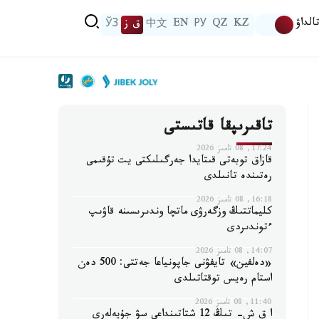
الداۋ
KZ
QZ
РУ
EN
中文
ق ز
ЎЗ
تاقىرىپقا قاتىستى
17:24, 08 تامىز 2026
قازاق توبەتى قىتايدا جەرگىلىكتى يت تۇقىمى
رەتىندە تانىلدى
16:18, 08 تامىز 2026
كليماتتىڭ وزگەرۋى ماتچا وندىرىسىنە قاۋىپ
ءتوندىردى
14:07, 08 تامىز 2026
«دەلفين» تايفۋنى جاپونياعا جەتتى: 500 دەن
استام رەيس توقتاتىلدى
11:40, 08 تامىز 2026
ا ق ش- تىڭ 12 شتاتىنداعى سۋ جۇيەلەرى