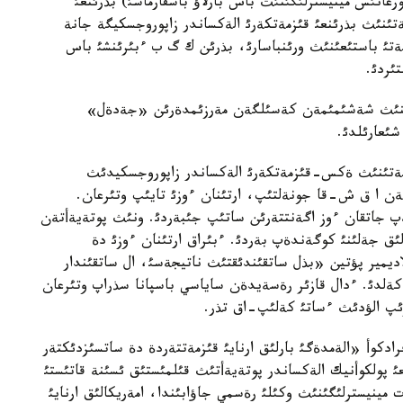
رعانئس مينيسترلئگئنئث باس بارلاؤ باسقارماسئ) بذرئنعئ
تئنئث بذرئنعئ قئزمةتكةرئ الةكساندر زاپوروجسكيگة جانة
تئ باستئعئنئث ورئنباسارئ، بذرئن ك گ ب ءبئرئنشئ باس
ئردئ.
تئنئث شةشئمئمةن كةسئلگةن مةرزئمدةرئن «جةدةل»
ئعارئلدئ.
ئزمةتئنئث ةكس-قئزمةتكةرئ الةكساندر زاپوروجسكيدئث
مةن ا ق ش-قا جونةلتئپ، ارتئنان ءوزئ تايئپ وتئرعان.
پ جاتقان ءوز اگةنتتةرئن ساتئپ جئبةردئ. ونئث پوتةيةأتةن
لئق جةلئنئ كوگةندةپ بةردئ. ءبئراق ارتئنان ءوزئ دة
ديمير پؤتين «بذل ساتقئندئقتئث ناتيجةسئ، ال ساتقئندار
كةلدئ. ءدال قازئر رةسةيدةن ساياسي باسپانا سذراپ وتئرعان
رئپ الؤدئث ءساتئ كةلئپ-اق تذر.
ادكوأ «الةمدةگئ بارلئق ارنايئ قئزمةتتةردة دة ساتسئزدئكتةر
عئ پولكوأنيك الةكساندر پوتةيةأتئث قئلمئستئق ئسئنة قاتئستئ
مينيسترلئگئنئث وكئلئ رةسمي جاؤابئندا، امةريكالئق ارنايئ