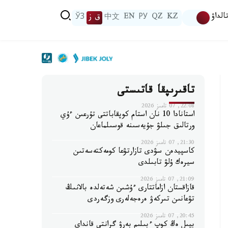
الداۋ
KZ
QZ
РУ
EN
中文
ق ز
ЎЗ
تاقىرىپقا قاتىستى
22:08, 07 تامىز 2026
استانادا 10 نان استام كوپقاباتتى تۇرعىن ءۇي
ورتالىق جىلۋ جۇيەسىنە قوسىلماعان
21:30, 07 تامىز 2026
كاسپيدەن سۋدى تازارتۋعا كومەكتەسەتىن
سيرەك ۇلۋ تابىلدى
21:09, 07 تامىز 2026
قازاقستان ازاماتتارى ءۇشىن شەتەلدە بالانىڭ
تۋعانىن تىركەۋ ەرەجەلەرى وزگەردى
20:45, 07 تامىز 2026
بيىل ەڭ كوپ ءبىلىم بەرۋ گرانتى قانداي