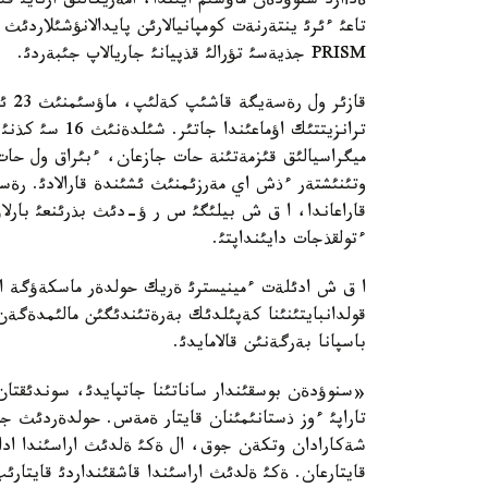
تاعئ ءئرئ ينتةرنةت كومپانيالارئن پايدالانؤشئلاردئث 
PRISM جذيةسئ تؤرالئ قذپيانئ جاريالاپ جئبةردئ.
قاز
ترانزيتتئك اؤم
ميگراسيالئق قئزمةتئنة حات جازعان، ءبئراق ول حات 
وتئنئشتةر ءذش اي مةرزئمنئث ئشئندة قارالادئ. رةسة
قاراعاندا، ا ق ش بيلئگئ س ر ؤ-دئث بذرئنعئ بارلاؤش
ءتولقذجات دايئنداپتئ.
ا ق ش ادئلةت ءمينيسترئ ةريك حولدةر ماسكةؤگة ار
قولدانبايتئنئنا كةپئلدئك بةرةتئندئگئن مالئمدةگة
باسپانا بةرگةنئن قالامايدئ.
«سنوؤدةن بوسقئندار ساناتئنا جاتپايدئ، سوندئقتا
تاراپئ ءوز ذستانئمئنان قايتار ةمةس. حولدةردئث جول
شةكارادان وتكةن جوق، ال ةكئ ةلدئث اراسئندا ادام
قايتارعان. ةكئ ةلدئث اراسئندا قاشقئنداردئ قايتارئپ