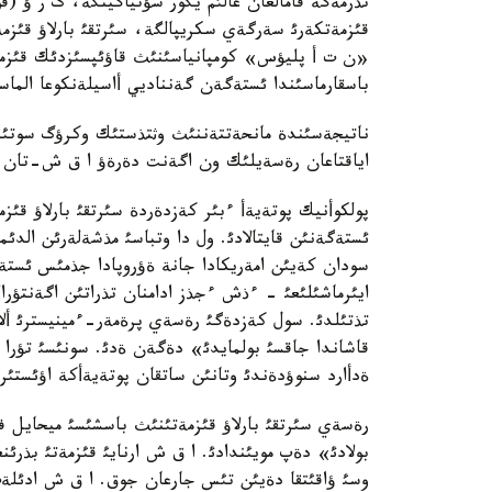
تذرمةگة قامالعان عالئم يگور سؤتياگينگة، گ ر ؤ (قو
قئزمةتكةرئ سةرگةي سكريپالگة، سئرتقئ بارلاؤ قئزمة
«ن ت أ پليؤس» كومپانياسئنئث قاؤئپسئزدئك قئزمة
باسقارماسئندا ئستةگةن گةنناديي أاسيلةنكوعا الماست
ناتيجةسئندة مانحةتتةننئث وثتذستئك وكرؤگ سو
اياقتاعان رةسةيلئك ون اگةنت دةرةؤ ا ق ش-تان ش
پولكوأنيك پوتةيةأ ءبئر كةزدةردة سئرتقئ بارلاؤ ق
ئستةگةنئن قايتالادئ. ول دا وتباسئ مذشةلةرئن الدئ
سودان كةيئن امةريكادا جانة ةؤروپادا جذمئس ئستة
ايئرماشئلئعئ - ءذش ءجذز ادامنان تذراتئن اگةنتؤرا
تذتئلدئ. سول كةزدةگئ رةسةي پرةمةر-ءمينيسترئ ألا
قاشاندا جاقسئ بولمايدئ» دةگةن ةدئ. سونئسئ تؤرا 
ةدأارد سنوؤدةندئ وتانئن ساتقان پوتةيةأكة اؤئستئ
رةسةي سئرتقئ بارلاؤ قئزمةتئنئث باسشئسئ ميحايل فر
بولادئ» دةپ مويئندادئ. ا ق ش ارنايئ قئزمةتئ بذرئن
وسئ ؤاقئتقا دةيئن تئس جارعان جوق. ا ق ش ادئلةت 