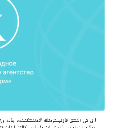
ا ق ش ذلتتئق قاؤئپسئزدئك اگةنتتئگئنئث جانة ورتال