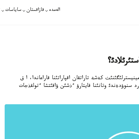
الەمدە
قازاقستان
ساياسات
ت
تئرئلادئ؟
ةت مينيسترلئگئنئث كةشة تاراتقان اقپاراتئنا قاراعاندا، ا ق
 سنوؤدةندئ وتانئنا قايتارؤ ءذشئن ؤاقئتشا ءتولقذجات