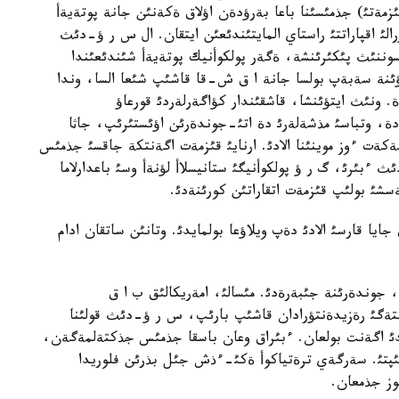
تئ) جذمئسئنا باعا بةرؤدةن اؤلاق ةكةنئن جانة پوتةيةأ
ئ اقپاراتتئ راستاي المايتئندئعئن ايتقان. ال س ر ؤ-دئث
يسوننئث پئكئرئنشة، ةگةر پولكوأنيك پوتةيةأ شئندئعئندا
ؤئنة سةبةپ بولسا جانة ا ق ش-قا قاشئپ شئعا السا، وندا
ة. ونئث ايتؤئنشا، قاشقئندار كؤاگةرلةردئ قورعاؤ
ة، وتباسئ مذشةلةرئ دة اتئ-جوندةرئن اؤئستئرئپ، جاثا
لةكةت ءوز موينئنا الادئ. ارنايئ قئزمةت اگةنتكة جاقسئ جذمئس
ث ءبئرئ، گ ر ؤ پولكوأنيگئ ستانيسلاأ لؤنةأ وسئ باعدارلاما
شئ بولئپ قئزمةت اتقاراتئن كورئنةدئ.
ا قارسئ الادئ دةپ ويلاؤعا بولمايدئ. وتانئن ساتقان ادام
، جوندةرئنة جئبةرةدئ. مئسالئ، امةريكالئق ب ا ق
جئلئ كذزدة نيؤ-يوركتةگئ رةزيدةنتؤرادان قاشئپ بارئپ، س ر ؤ-دئث قولئنا
ئ اگةنت بولعان. ءبئراق وعان باسقا جذمئس جذكتةلمةگةن،
 دوللار قولئنا ذستاتئپتئ. سةرگةي ترةتياكوأ ةكئ-ءذش جئل بذرئن فلوريدا
وز جذمعان.