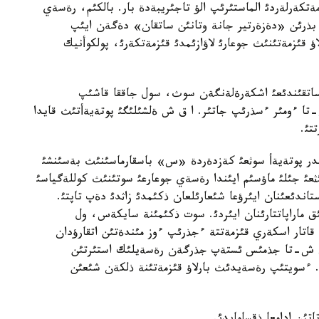
ةتكةرلةردئ الماستئرئپ الؤ تاجئريبةدة بار. بالكئم، رةسةي
 بذرئن «دةزةرتير جانة وتانئن ساتقان» دةگةن ايئپ
ؤ قئزمةتئنئث جوعارئ لاؤازئمدئ قئزمةتكةرئ، پولكوأنيك
 ساتقئندئعئ اشكةرةلةنگةن سوث، سول جاققا قاشئپ
تا ءومئر ءسذرئپ جاتئر. ا ق ش ةلشئلئگئ پوتةيةأتئث قايدا
تئ.
اندر پوتةيةأ سوثعئ كةزدةردة «س» باسقارماسئنئث بةسئنشئ
دئثعئ جئلئ ماؤسئم ايئندا رةسةي جوعارعئ سوتئنئث كوللةگياسئ
نئ ءذشئن 25 جئلعا باس بوستاندئعئنان ايئرؤعا شئعارئلعان ذكئمدئ زاثدئ دةپ تاپتئ.
ماراپاتتارئنان ايئردئ. سوت ذكئمئنة سايكةس، ول
اتار اسكةري قئزمةتتة ءجذرئپ ءوز مئندةتئن اتقارؤدان
 ق ش-تا جذمئس ئستةپ جذرگةن رةسةيلئك استئرتئن
 ءسويتئپ رةسةيدئث بارلاؤ قئزمةتئنة ذلكةن شئعئن