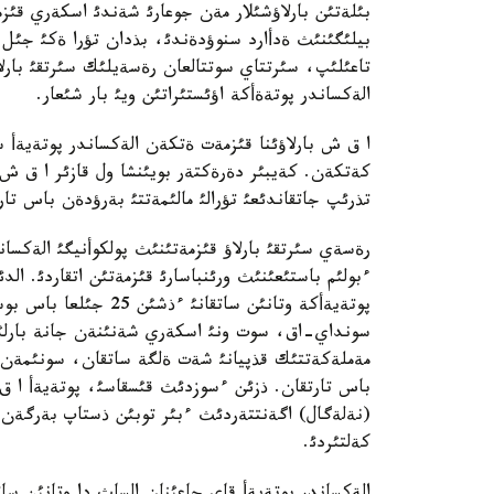
بئلةتئن بارلاؤشئلار مةن جوعارئ شةندئ اسكةري قئزم
بيلئگئنئث ةدأارد سنوؤدةندئ، بذدان تؤرا ةكئ جئل
تاعئلئپ، سئرتتاي سوتتالعان رةسةيلئك سئرتقئ بارلا
الةكساندر پوتةةأكة اؤئستئراتئن ويئ بار شئعار.
ا ق ش بارلاؤئنا قئزمةت ةتكةن الةكساندر پوتةيةأ
كةتكةن. كةيبئر دةرةكتةر بويئنشا ول قازئر ا ق ش-
تذرئپ جاتقاندئعئ تؤرالئ مالئمةتتئ بةرؤدةن باس تارت
رةسةي سئرتقئ بارلاؤ قئزمةتئنئث پولكوأنيگئ الةكس
ءبولئم باستئعئنئث ورئنباسارئ قئزمةتئن اتقاردئ. ال
پوتةيةأكة وتانئن ساتقا
سونداي-اق، سوت ونئ اسكةري شةنئنةن جانة بارلئق 
مةملةكةتتئك قذپيانئ شةت ةلگة ساتقان، سونئمةن ق
باس تارتقان. ذزئن ءسوزدئث قئسقاسئ، پوتةيةأ ا
(نةلةگال) اگةنتتةردئث ءبئر توبئن ذستاپ بةرگةن.
كةلتئردئ.