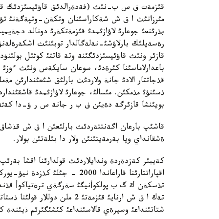
قئزمةت ف س ب-نئث (فةدةرالدئق قاؤئپسئزدئك قئزمة
مئرزانئث ا ق ش شةكاراسئنان وتكةن-وتپةگةنئ تؤرال
بذرئنعئ جوعارئ لاؤازئمدئ قئزمةتكةرئ دونالد دجةيم
رةسةيلئك بارلاؤشئ-نةلةگالدار توبئنئث اشكةرةلةن
قازئر ونئث قاؤئپسئزدئگئنة وتة قاتتئ كوثئل بولئنؤد
باعدارلاماسئنا كئرةدئ، سوعان سايكةس ونئث ءوزئ د
قذجاتتار الادئ جانة ولاردئث بارلئق شئعئندارئن مةم
ذسئنؤئ مذمكئن. مئسالئ، جوعارئ لاؤازئمدئ قاشقئنداردئ
بويئنشا قازئرگة دةيئن ف ب ر جانة س ر ؤ-دا كةثةس
قاشئپ بارعان اگةنتتةردئث بارلئعئن ا ق ش قذشاق جاي
ةشقانداي وپا بةرمةيتئنئن ولار دا بئلةتئن بولار.
كةيبئر كةزدةردة وندايلاردئث قولدارئنا اقشا بةرئپ
اقپاراتتارئنا قاراعاندا 2000 - 
تذسكةن ك گ ب پولكوأنيگئ سةرگةي ترةتياكوأ قذند
تةك ا ق ش ارنايئ قئزمةتئ 2 ملن
شتاتئنداعئ وسپرةي قالاسئنداعئ كئشئگئرئم ذيئندة ك