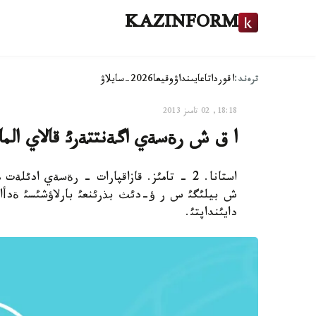
KAZINFORM
ترەند:
اقوردا
تاعايىنداۋ
وقيعا
2026-سايلاۋ
18:18, 02 تامىز 2013
ا ق ش رةسةي اگةنتتةرئ قالاي الماس
استانا. 2 - تامئز. قازاقپارات - رةسةي ادئل
ش بيلئگئ س ر ؤ-دئث بذرئنعئ بارلاؤشئسئ ةدأارد
دايئنداپتئ.