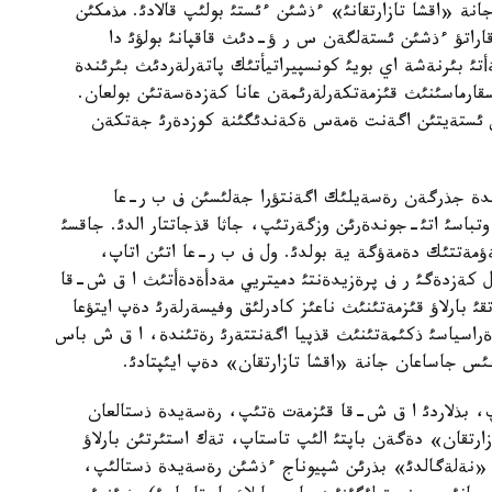
انة «اقشا تازارتقانئ» ءذشئن ءئستئ بولئپ قالادئ. مذمكئن
قاراتؤ ءذشئن ئستةلگةن س ر ؤ-دئث قاقپانئ بولؤئ دا
أتئ بئرنةشة اي بويئ كونسپيراتيأتئك پاتةرلةردئث بئرئندة
قارماسئنئث قئزمةتكةرلةرئمةن عانا كةزدةسةتئن بولعان.
س ئستةيتئن اگةنت ةمةس ةكةندئگئنة كوزدةرئ جةتكةن
 ةلدة جذرگةن رةسةيلئك اگةنتؤرا جةلئسئن ف ب ر-عا
باسئ اتئ-جوندةرئن وزگةرتئپ، جاثا قذجاتتار الدئ. جاقسئ
ةؤمةتتئك دةمةؤگة ية بولدئ. ول ف ب ر-عا اتئن اتاپ،
ةزدةگئ ر ف پرةزيدةنتئ دميتريي مةدأةدةأتئث ا ق ش-قا
تقئ بارلاؤ قئزمةتئنئث ناعئز كادرلئق وفيسةرلةرئ دةپ ايتؤعا
راسياسئ ذكئمةتئنئث قذپيا اگةنتتةرئ رةتئندة، ا ق ش باس
لانئس جاساعان جانة «اقشا تازارتقان» دةپ ايئپتادئ.
سئپ، بذلاردئ ا ق ش-قا قئزمةت ةتئپ، رةسةيدة ذستالعان
زارتقان» دةگةن باپتئ الئپ تاستاپ، تةك استئرتئن بارلاؤ
«نةلةگالدئ» بذرئن شپيوناج ءذشئن رةسةيدة ذستالئپ،