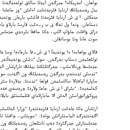
بولعان. امةريكادا جذرگةن ايةلئ سالئق تولةمةگةنئ ج
بذل رةسةيلئك ارنايئ قئزمةتتئث ادامئن ءوز جاعئنا 
مذمكئن. ا ق ش ارنايئ قئزمةتئ قاشئپ بارعان پوتةية
ذستاعان. وندا ول تةك ف ب ر-دئث قارسئ بارلاؤ باس
ذزاق ؤاقئت جاؤاپ الئپ، ةكئ جاققا بئردةي جذمئ
سوث عانا ونئ بوساتقان.
قالاي بولعاندا دا پوتةيةأ ا ق ش-قا بارعاندا وسئ
تولئعئمةن ذستاپ بةرگةن. سول ءذشئن پوتةيةأتةر وت
جذمئسقا ورنالاسئپ، جةرگئلئكتئ بيلئك تاراپئنان ال
ءتذسئن تذستةپ بةرگةن رةسةيلئك ون اگةنت سول ك
ساپارئ اياقتالا سالئسئمةن قولعا ءتذستئ. بذلاردئ سئر
كةلمةيدئ. ءبئراق ا ق ش جاعئ ولاردئ «رةسةي فةدة
پروكؤراتؤراسئن الدئن الا حابارلاماي قئلمئستئق باي
ارتئنان ةكئ ةلدئث ارنايئ قئزمةتتةرئ ءوزارا كةلئ
اگةنتتةرگة الماستئراتئن بولدئ. ءسويتئپ، «اقشا تا
جذمئستارئن جذرگئزدئ دةپ تانئلعان رةسةيلئك ون 