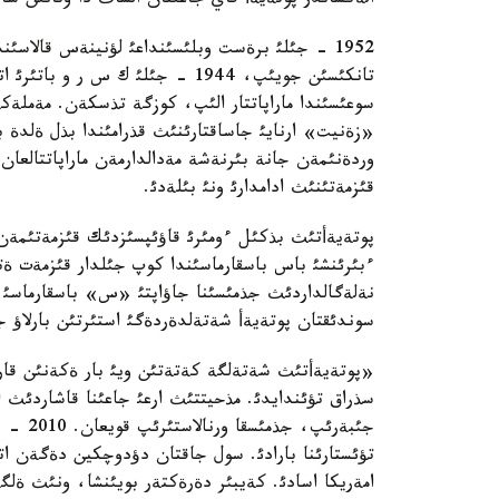
الةكساندر پوتةيةأ قاي جاعئنان الساث دا وتانئن ساتا
1952 - جئلئ برةست وبلئسئنداعئ لؤنينةس قالاسئن
تانكئسئن جويئپ، 1944 - جئلئ ك س 
سوعئسئندا ماراپاتتار الئپ، كوزگة تذسكةن. مةمل
«زةنيت» ارنايئ جاساقتارئنئث قذرامئندا بذل ةلدة ب
وردةنئمةن جانة بئرنةشة مةدالدارمةن ماراپاتتالعان.
قئزمةتئنئث ادامدارئ ونئ بئلةدئ.
پوتةيةأتئث بذكئل ءومئرئ قاؤئپسئزدئك قئزمةتئمةن ب
ءبئرئنشئ باس باسقارماسئندا كوپ جئلدار قئزمةت ةتت
نةلةگالداردئث جذمئسئنا جاؤاپتئ «س» باسقارماسئ با
سوندئقتان پوتةيةأ شةتةلدةردةگئ استئرتئن بارلاؤ ج
«پوتةيةأتئث شةتةلگة كةتةتئن ويئ بار ةكةنئن قارس
سذراق تؤئندايدئ. مذحيتتئث ارعئ جاعئنا قاشاردئث ا
جئبةرئپ
تؤئستارئنا بارادئ. سول جاقتان دؤدوچكين دةگةن ا
امةريكا اسادئ. كةيبئر دةرةكتةر بويئنشا، ونئث ةلگة 