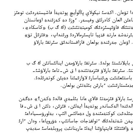
تئن ادامعا ذقسامايدئ.
دا تؤعان. اكةسئ نيكولاي پاألوأيچ پوتةيةأ فاشيستةردئث توعئز
ر و باتئرئ اتاعئن العان كادرلئق وفيسةر. ءوزئ دة كةزئندة اؤعانستان
ةكةتتئك قاؤئپسئزدئك كوميتةتئنئث (ك گ ب) «كاسكاد»،
ئرنةشة مارتة قذپيا تاپسئرمالاردئ ورئنداپ، «قئزئل تؤ»
 اؤعان جةرئندة بولعان قازاقستاندئق سئرتقئ بارلاؤ
ايلانئستئ بولدئ. سئرتقئ بارلاؤمةن اينالئساتئن ك گ ب
ئ. سئرتقئ بارلاؤ قئزمةتئندة ا ق ش-تاعئ بارلاؤشئ-
ستئعئنئث ورئنباسارئ لاؤازئمئنا دةيئن كوتةرئلدئ.
ذمئستارئنئث ءبارئن بئلةتئن بولعان.
ئ بارلاؤ قئزمةتئ قالاي عانا بئلمةي قالدئ ةكةن؟» دةگةن
لدئندا الةكساندر پوتةيةأ ايةلئن، قئزئن، ذلئن ا ق ش-قا
، جذمئسقا ورنالاستئرئپ قويعان. 2010 - جئلدئث كوكتةمئندة ول دةمالئس الئپ، بةلورؤسسياداعئ
تپةن شةتةلدئك ءتولقذجات جاساتئپ، ةؤروپاعا، ودان ءارئ
ؤاقئتئلئ قايتپاؤئنا ايةلئ مارينانئث پروبلةماسئ سةبةپ