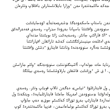
ةدأارد سنوؤدةن ماؤسئم ايئندا، امةريكالئق ارنايئ قئزمةتئ Facebook, Google, Apple جانة تاعئ باسقا ا ق ش-
جةكة مالئمةتتةرئ مةن ءوزارا بايلانئستارئن باقئلاپ وتئرعان
ئر ول رةسةيگة قاشئپ كةلئپ، ماؤسئمنئث 23 ئنةن باستاپ ماسكةؤدةگئ «شةرةمةتةأ» اؤةجايئنئث
اعئندا جاتئر. شئلدةنئث 16 سئ كذنئ سنوؤدةن ؤاقئتشا باسپانا بةرؤدئ سذراپ، رةسةي فةدةرالدئق
ءالئ قارالئپ جاتئر. رةسةيدئث زاثئ بويئنشا مذنداي
ي ادئلةت مينيسترلئگئنئث كةشة تاراتقان اقپاراتئنا
ئسئ ةدأارد سنوؤدةندئ وتانئنا قايتارؤ ءذشئن ؤاقئتشا
نايئ حات جولداپ، أاشينگتوننئث سنوؤدةنگة ءولئم جازاسئن
ن. ا ق ش ءوزئنئث قاشقئن بارلاؤشئسئنا رةسةي بيلئگئ
ن ول قايتارئلؤئ ءتيئس» دةگةن تالاپ قويئپ وتئر. رةسةي
داؤئنا «سنوؤدةن امةريكا جاعئنا قايتارئلمايدئ، ويتكةنئ ول
داردئ قايتارئپ بةرؤ تؤرالئ كةلئسئم جوق» دةپ جاؤاپ
 بةرؤ تؤرالئ كةلئسئم بولماعانمةن، قذپيا مالئمةتتةردئ كوپ