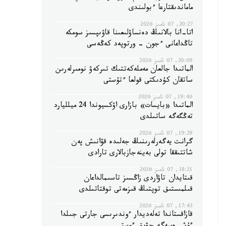
ماماندىقتارعا ءبولىندى
20:27, 07 تامىز 2026
اتا-انا بالانىڭ دەنساۋلىعىنا قاۋىپسىز سومكە
تاڭداعانى ءجون - ورتوپەد كەڭەسى
20:09, 07 تامىز 2026
الماتىدا جالعان مەملەكەتتىك تىركەۋ نومىرلەرىن
ساتقان كۇدىكتى قولعا ءتۇستى
19:46, 07 تامىز 2026
الماتىدا «بايسات» بازارى اۋكسيوندا 24 ميلليارد
تەڭگەگە ساتىلدى
19:29, 07 تامىز 2026
گرانت يەگەرلەرىنىڭ جەلىدە قۋانىش پەن
شاتتىققا تولى بەينەجازبالارى تارادى
18:21, 07 تامىز 2026
قىتايدان تاۋاردى زاڭسىز تاسىمالداعان
قىلمىستىق توپتىڭ قىزمەتى توقتاتىلدى
17:43, 07 تامىز 2026
قازاقستاندا تەلەديدار ءوندىرىسى جارتى جىلدا