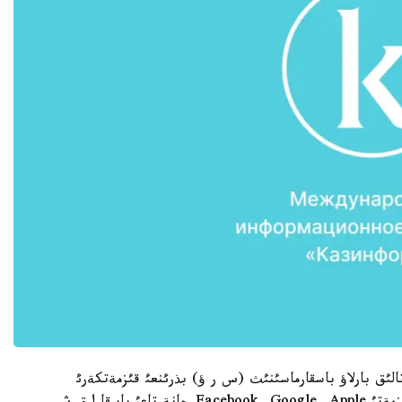
ئق بارلاؤ باسقارماسئنئث (س ر ؤ) بذرئنعئ قئزمةتكةرئ