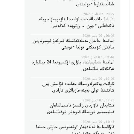
ماماندىقتارعا ءبولىندى
20:27, 07 تامىز 2026
اتا-انا بالانىڭ دەنساۋلىعىنا قاۋىپسىز سومكە
تاڭداعانى ءجون - ورتوپەد كەڭەسى
20:09, 07 تامىز 2026
الماتىدا جالعان مەملەكەتتىك تىركەۋ نومىرلەرىن
ساتقان كۇدىكتى قولعا ءتۇستى
19:46, 07 تامىز 2026
الماتىدا «بايسات» بازارى اۋكسيوندا 24 ميلليارد
تەڭگەگە ساتىلدى
19:29, 07 تامىز 2026
گرانت يەگەرلەرىنىڭ جەلىدە قۋانىش پەن
شاتتىققا تولى بەينەجازبالارى تارادى
18:21, 07 تامىز 2026
قىتايدان تاۋاردى زاڭسىز تاسىمالداعان
قىلمىستىق توپتىڭ قىزمەتى توقتاتىلدى
17:43, 07 تامىز 2026
قازاقستاندا تەلەديدار ءوندىرىسى جارتى جىلدا