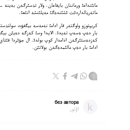
ماثئنداعئ ورماننان بايقاعان. ولار تذسئرگةن بةينة 
ماتةريالداردئث ئشئندةگئ مةيلئنشة انئعئ.
كريپتوزو ولوگتةر قار ادامئ نةمةسة بيگفؤت سولتذست
بار دةپ ةسةپ تةيدئ. الايدا وسئ كةزگة دةيئن بيگف
ادامئ بار دةپ مالئمدةگةن بولاتئن.
без автора
اۆتور