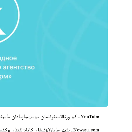
YouTube-كة ورنالاستئرئلعان بةينةجازبادان مايمئل ءتارئزدئ ماقذلئقتئ كورؤگة بولادئ.
Newsru.com-نئث حابارلاؤئنشا، كانادالئقتار