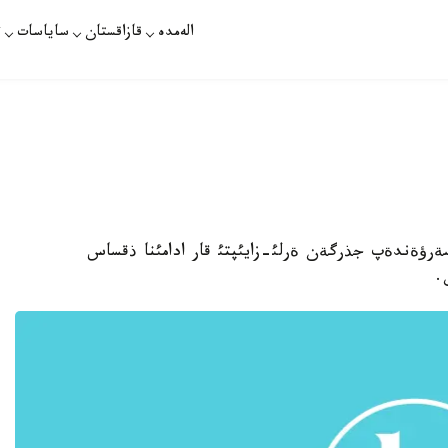
الەمدە
قازاقستان
ساياسات
ت
رماندا سةرؤةندةپ جذرگةن ةرلئ-زايئپتئ قار ادامئنا ذقساس
.