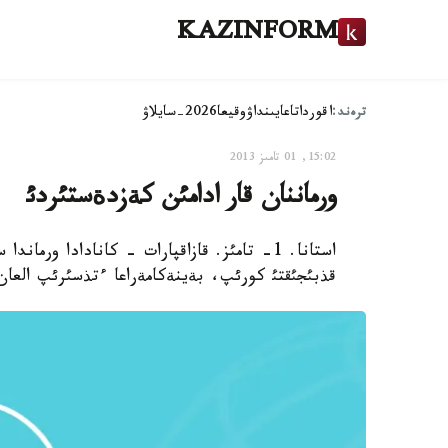
KAZINFORM
ترەند:
اقوردا
تاعايىنداۋ
وقيعا
2026-سايلاۋ
15:02, 01 تامىز 2013
ورماننان قار ادامئن كةزدةستئردئ
استانا. 1- تامئز. قازاقپارات - كانادادا و
قذبئجئقتئ كورئپ، بةينةكامةراعا ءتذسئرئپ العان