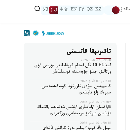
الداۋ
KZ
QZ
РУ
EN
中文
ق ز
ЎЗ
تاقىرىپقا قاتىستى
22:08, 07 تامىز 2026
استانادا 10 نان استام كوپقاباتتى تۇرعىن ءۇي
ورتالىق جىلۋ جۇيەسىنە قوسىلماعان
21:30, 07 تامىز 2026
كاسپيدەن سۋدى تازارتۋعا كومەكتەسەتىن
سيرەك ۇلۋ تابىلدى
21:09, 07 تامىز 2026
قازاقستان ازاماتتارى ءۇشىن شەتەلدە بالانىڭ
تۋعانىن تىركەۋ ەرەجەلەرى وزگەردى
20:45, 07 تامىز 2026
بيىل ەڭ كوپ ءبىلىم بەرۋ گرانتى قانداي