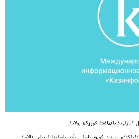
 «كئسئكيئكتئ» بريتان كولؤمبياسئ پروأينسياسئنداعئ ميشن قالاسئ