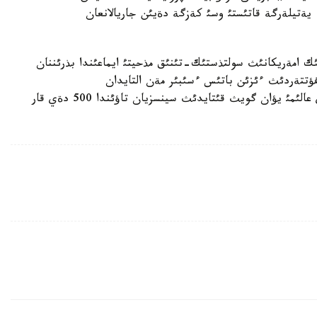
- يةتيلةرگة قاتئستئ وسئ كةزگة دةيئن جاريالانعان
ئك امةريكانئث سولتذستئك-تئنئق مذحيتئ ايماعئندا بذرئننان
ؤتتةردئث ءئزئن باتئس ءسئبئر مةن التايدان
كةزدةستئرگةن ادامدار كوپ بولدئ. ال جؤئردا قئتاي عالئمئ يؤان گويث قئتايدئث سينسزيان تاؤئندا 500 دةي قار