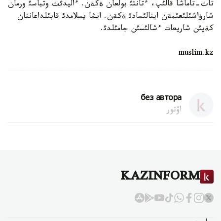
تاث-تاماشا قالئپ، ءتانتئ بولعان ةكةن. ءاليدئث وتباسئ ورمان
شارؤاشئلئعئمةن اينالئسادئ ةكةن. ايشا يسلامدئ قابئلداعاننان
كةيئن شاريعات ءشالئسئن جامئلدئ.
muslim.kz
без автора
اۆتور
KAZINFORM