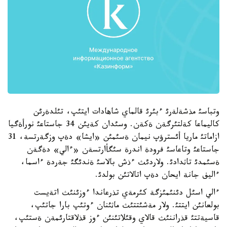
وتباسئ مذشةلةرئ ءبئرئ قالماي شاهادات ايتئپ، تئلدةرئن
كاليماعا كةلتئرگةن ةكةن. وسئدان كةيئن 34 جاستاعئ نورأةگيا
ازاماتئ ماريا أئسترؤپ نيمان ةسئمئن «ايشا» دةپ وزگةرتسة، 31
جاستاعئ وتاعاسئ فرودة اندرة سئگأارتسةن «ءالي» دةگةن
ةسئمدئ تاثدادئ. ولاردئث ءذش بالاسئ ةندئگئ جةردة ءاسما،
ءاليف جانة ايحان دةپ اتالاتئن بولدئ.
ءالي اسئل دئنئمئزگة كئرمةي تذرعاندا ءوزئنئث اتةيست
بولعانئن ايتتئ. ولار مةشئتتئث ماثئنان ءوتئپ بارا جاتئپ،
قاسيةتتئ قذراننئث قالاي وقئلاتئنئن ءوز قذلاقتارئمةن ةستئپ،