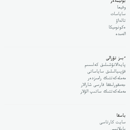
بوليمدەر
وقيعا
ساياسات
تالداۋ
ەكونوميكا
الەمدە
ءبىز تۋرالى
پايدالانۋشىلىق كەلىسىم
قۇپىيالىلىق ساياساتى
مەملەكەتتىك رامىزدەر
جەمقورلىققا قارسى شارالار
مەملەكەتتىك ساتىپ الۋلار
باسقا
سايت كارتاسى
بايلانىس