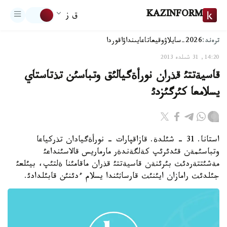
KAZINFORM
ق ز
ترەند:
2026-سايلاۋ
وقيعا
تاعايىنداۋ
اقوردا
14:20, 31 شىلدە 2013
قاسيةتتئ قذران نورأةگيالئق وتباسئن تذتاستاي
يسلامعا كئرگئزدئ
استانا. 31 - شئلدة. قازاقپارات - نورأةگيادان تذركياعا
وتباسئمةن قئدئرئپ كةلگةندةر مارماريس قالاسئنداعئ
مةشئتتةردئث بئرئنةن قاسيةتتئ قذران ماقامئنا ةلتئپ، بيئلعئ
جئلدئث رامازان ايئنئث قارساثئندا يسلام ءدئنئن قابئلدادئ.