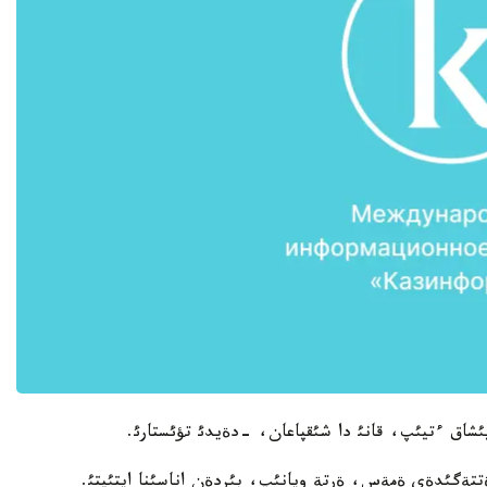
ئشاق ءتيئپ، قانئ دا شئقپاعان، -دةيدئ تؤئستارئ.
ةتتةگئدةي ةمةس، ةرتة ويانئپ، بئردةن اناسئنا ايتئپتئ.