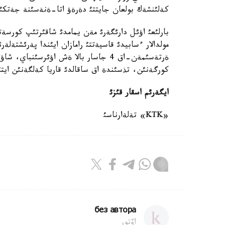
كةلئنشةك بولعان جايتتئ دةرةؤ اتا-ةنةسئنة جةتكئ
بارلئعئ اؤئل دارئگةرئ مةن يمامدئ شاقئرتئپ كورسةتك
مولدالار ءسابيدئ قاسيةتتئ رامازان ايئندا پةرئشتة
ةرتةسئمةن-اق 4 جاسار بالا ةش اؤئرس
كورگةنئن، تذسئندة اق ساقالدئ قاريا كةلگةنئن ايتئ
ايگةرئم اسقار قئزئ
«KTK» تةلةارناسئ
без автора
اۆتور