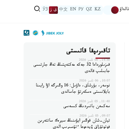
الداۋ
KZ
QZ
РУ
EN
中文
ق ز
ЎЗ
تاقىرىپقا قاتىستى
14:56, 06 تامىز 2026
قىزىلوردادا 32 جەكە مەكتەپتىڭ تەڭ جارتىسى
جابىلىپ قالدى
10:07, 06 تامىز 2026
نوسەر، بۇرشاق، داۋىل: 16 وڭىرگە اۋا رايىنا
بايلانىستى ەسكەرتۋ جاسالدى
11:40, 05 تامىز 2026
سەكسەن باتىردىڭ كىسەسى
09:07, 05 تامىز 2026
تيان-شان قوڭىر ايۋىنىڭ سيرەك ساتتەرىن
فوتوتۇزاق ۆيدەوعا ءتۇسىرىپ الدى