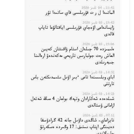
11:42, 04 تامىز 2026
الماتىدا ل ر ت قۇرىلىسى قاي ساتىدا تۇر
15:42, 03 تامىز 2026
زايسانداعى اۋەجاي قۇرىلىسى اياقتالۋعا تاياپ
قالدى
15:06, 03 تامىز 2026
ەلىمىزدە 70 جىلدان استام ۋاقىتتان كەيىن
العاش رەت جولبارىس تاريحي مەكەندەۋ ارەالىنا
جىبەرىلدى
14:52, 03 تامىز 2026
اباي وبلىسىندا تاعى ءبىر اۋىل ىشىمدىكتەن باس
تارتتى
14:23, 03 تامىز 2026
شىلدەدە شەكارادان وتپەك بولعان 4 مىڭ شەتەل
ازاماتى ۇستالدى
07:12, 03 تامىز 2026
نايزاعاي، شاڭدى داۋىل جانە 42 گرادۋسقا
دەيىنگى اپتاپ ىستىق: 17 وڭىردە ەسكەرتۋ