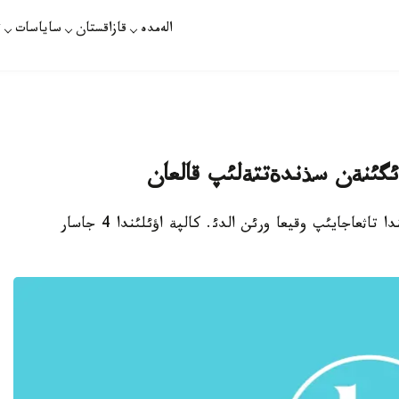
الەمدە
قازاقستان
ساياسات
ت
زدئگئنةن سذندةتتةلئپ قالعان
استانا. 31 - شئلدة. قازاقپارات - الماتئ وبلئسئندا تاثعاجايئپ وقيعا ورئن الدئ. كالپة اؤئلئندا 4 جاسار