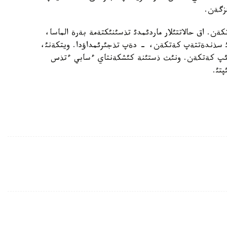
زگةن.
ةن. اق حالاتتئلار ماردئمدئ تذسئنئكتةمة بةرة الماسا،
لةرئ سذندةتتةپ كةتكةن، - دةپ تذجئرئمداؤدا. ويتكةنئ،
ئنباي، شاؤئپ كةتكةن. ونئث ذستئنة كئشكةنتاي ءسابي ءتذس
پتئ.