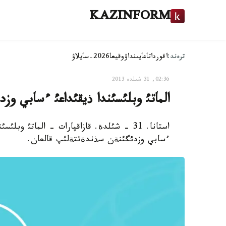
KAZINFORM
ترەند:
اقوردا
تاعايىنداۋ
وقيعا
2026-سايلاۋ
02:36, 31 شىلدە 2013
الماتئ وبلئسئندا ذيقئداعئ ءسابي و
ءسابي وزدئگئنةن سذندةتتةلئپ قالعان.