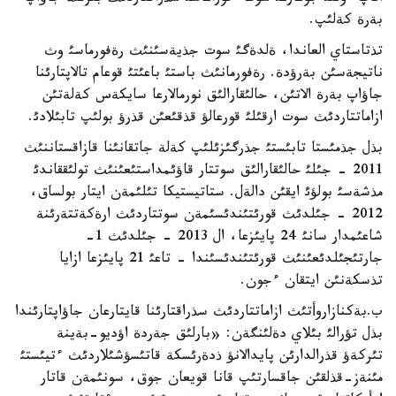
بةرة كةلئپ.
تذتاستاي العاندا، ةلدةگئ سوت جذيةسئنئث رةفورماسئ وث
ناتيجةسئن بةرؤدة. رةفورمانئث باستئ باعئتئ قوعام تالاپتارئنا
جاؤاپ بةرة الاتئن، حالئقارالئق نورمالارعا سايكةس كةلةتئن
ازاماتتاردئث سوت ارقئلئ قورعالؤ قذقئعئن قذرؤ بولئپ تابئلادئ.
بذل جذمئستا تابئستئ جذرگئزئلئپ كةلة جاتقانئنا قازاقستاننئث
2011 - جئلئ حالئقارالئق سوتتار قاؤئمداستئعئنئث تولئققاندئ
مذشةسئ بولؤئ ايقئن دالةل. ستاتيستيكا تئلئمةن ايتار بولساق،
2012 - جئلدئث قورئتئندئسئمةن سوتتاردئث ارةكةتتةرئنة
شاعئمدار سانئ 24 پايئزعا، ال 2013 - جئلدئث 1-
جارتئجئلدئعئنئث قورئتئندئسئندا - تاعئ 21 پايئزعا ازايا
تذسكةنئن ايتقان ءجون.
ب.بةكنازاروأتئث ازاماتتاردئث سذراقتارئنا قايتارعان جاؤاپتارئندا
بذل تؤرالئ بئلاي دةلئنگةن: «بارلئق جةردة اؤديو-بةينة
تئركةؤ قذرالدارئن پايدالانؤ ذدةرئسكة قاتئسؤشئلاردئث ءتيئستئ
مئنةز-قذلقئن جاقسارتئپ قانا قويعان جوق، سونئمةن قاتار