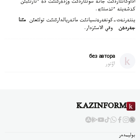
ادأوكاتتاردئث جانة سوتتاردئث وزدةرئنئث دة ءتارتئبئن
كذشةيتة ءتذستئ».
ينتةرنةت-كونفةرةنسيانئث ماتةريالدارئنئث تولئعئن
مئنا
جةردةن
وقي الاسئزدار.
без автора
اۆتور
KAZINFORM
بوليمدەر