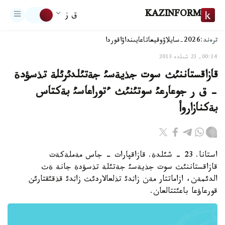
KAZINFORM
ق ز
ترەند:
2026-سايلاۋ
وقيعا
تاعايىنداۋ
اقوردا
00:14, 23 شىلدە 2013
قازاقستاننئث سوت جذيةسئ جةتئلدئرئلة تذسؤدة
- ق ر جوعارعئ سوتئنئث ءتوراعاسئ بةكتاس
بةكنازاروأ
استانا. 23 - شئلدة. قازاقپارات - جاس مةملةكةت
قازاقستاننئث سوت جذيةسئ جةتئلة تذسؤدة جانة ةث
الدئمةن، ازاماتتار مةن زاثدئ تذلعالاردئث زاثدئ قذقئقتارئن
قورعاؤعا باعئتتالعان.