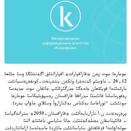
جوعارعئ سوت پةن «قازاقپارات» اقپاراتتئق اگةنتتئگئ وسئ جئلعئ
12-26 - ماؤسئم كذندةرئ وتكةن ينتةرنةت-كونفةرةنسيانئث
بارئسئندا قويئلعان ةلدةگئ جذرگئزئلئپ جاتقان سوت جذيةسئ
رةفورماسئنا قاتئستئ سذراققا قازاقستان رةسپؤبليكاسئ جوعارعئ
سوتئنئث ءتوراعاسئ بةكتاس بةكنازاروأ وسئلاي جاؤاپ بةردئ.
پرةزيدةنت ن.ا.نازاربايةأتئث «قازاقستان-2050» ستراتةگياسئ
- قالئپتاسقان مةملةكةتتئث جاثا ساياسي باعئتئ» اتتئ
جولداؤئندا قذقئقتئق ساياساتتئث ماثئزدئ ماسةلةسئ ازاماتتاردئث