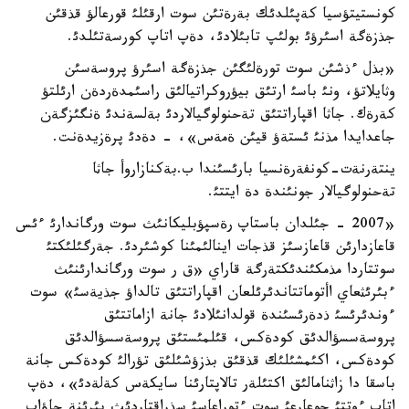
كونستيتؤسيا كةپئلدئك بةرةتئن سوت ارقئلئ قورعالؤ قذقئن
جذزةگة اسئرؤئ بولئپ تابئلادئ، دةپ اتاپ كورسةتئلدئ.
«بذل ءذشئن سوت تورةلئگئن جذزةگة اسئرؤ پروسةسئن
وثايلاتؤ، ونئ باسئ ارتئق بيؤروكراتيالئق راسئمدةردةن ارئلتؤ
كةرةك. جاثا اقپاراتتئق تةحنولوگيالاردئ بةلسةندئ ةنگئزگةن
جاعدايدا مذنئ ئستةؤ قيئن ةمةس»، - دةدئ پرةزيدةنت.
ينتةرنةت-كونفةرةنسيا بارئسئندا ب.بةكنازاروأ جاثا
تةحنولوگيالار جونئندة دة ايتتئ.
«2007 - جئلدان باستاپ رةسپؤبليكانئث سوت ورگاندارئ ءئس
قاعازدارئن قاعازسئز قذجات اينالئمئنا كوشئردئ. جةرگئلئكتئ
سوتتاردا مذمكئندئكتةرگة قاراي «ق ر سوت ورگاندارئنئث
ءبئرئثعاي اأتوماتتاندئرئلعان اقپاراتتئق تالداؤ جذيةسئ» سوت
ءوندئرئسئ ذدةرئسئندة قولدانئلادئ جانة ازاماتتئق
پروسةسسؤالدئق كودةكس، قئلمئستئق پروسةسسؤالدئق
كودةكس، اكئمشئلئك قذقئق بذزؤشئلئق تؤرالئ كودةكس جانة
باسقا دا زاثنامالئق اكتئلةر تالاپتارئنا سايكةس كةلةدئ»، دةپ
اتاپ ءوتتئ جوعارعئ سوت ءتوراعاسئ سذراقتاردئث بئرئنة جاؤاپ