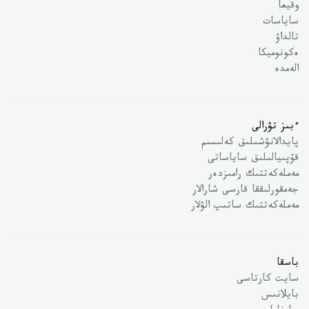
وقيعا
ساياسات
تالداۋ
ەكونوميكا
الەمدە
ءبىز تۋرالى
پايدالانۋشىلىق كەلىسىم
قۇپىيالىلىق ساياساتى
مەملەكەتتىك رامىزدەر
جەمقورلىققا قارسى شارالار
مەملەكەتتىك ساتىپ الۋلار
باسقا
سايت كارتاسى
بايلانىس