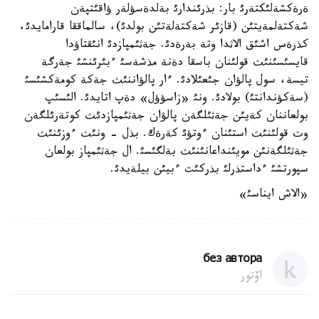
ةرةكشةلئكتةرئ بار: بذرئندارئ بةلدةسؤلةر ؤاقئتپةن
شةكتةلمةيتئن (قازئر شةكتةلةتئن بولدئ)، سالماققا قارامايدئ،
كذرةس اشئق الاثدا وتة بةرةدئ. جةثئمپازدئ انئقتاؤدا
قايسئسئنئث قولئنان باسقا دةنة مذشةسئ ءبئرئنشئ جةرگة
تيسة، سول پالؤان جئعئلادئ. ءار پالؤاننئث جةكة كومةكشئسئ
(سةكؤندانتئ) بولادئ. ونئ «زاسؤؤل» دةپ اتايدئ. الئسئپ
بولعاننان كةيئن جةثئلگةن پالؤان جةثئمپازدئث كوتةرئلگةن
وث قولئنئث استئنان ءوتؤئ كةرةك. بذل - ونئث ءوزئنئث
جةثئلگةنئن مويئنداعانئنئث بةلگئسئ. ال جةثئمپاز بولعان
سپورتشئ ءداستذرلئ بذركئت ءبيئن بيلةيدئ.
«الاش ايناسئ»
без автора
اۆتور