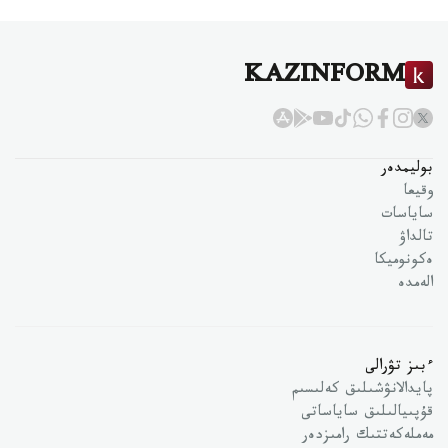
KAZINFORM
بوليمدەر
وقيعا
ساياسات
تالداۋ
ەكونوميكا
الەمدە
ءبىز تۋرالى
پايدالانۋشىلىق كەلىسىم
قۇپىيالىلىق ساياساتى
مەملەكەتتىك رامىزدەر