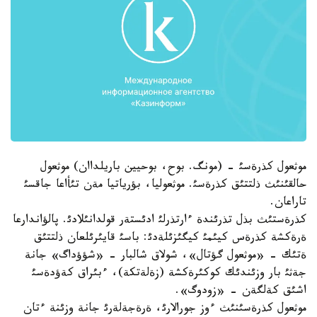
موثعول كذرةسئ - (مونگ. بوح، بوحيين باريلداان) موثعول
حالقئنئث ذلتتئق كذرةسئ. موثعوليا، بؤرياتيا مةن تئأاعا جاقسئ
تاراعان.
كذرةستئث بذل تذرئندة ءارتذرلئ ادئستةر قولدانئلادئ. پالؤاندارعا
ةرةكشة كذرةس كيئمئ كيگئزئلةدئ: باسئ قايئرئلعان ذلتتئق
ةتئك - «موثعول گؤتال»، شولاق شالبار - «شؤؤداگ» جانة
جةثئ بار وزئندئك كوكئرةكشة (زةلةتكة)، ءبئراق كةؤدةسئ
اشئق كةلگةن - «زودوگ».
موثعول كذرةسئنئث ءوز جورالارئ، ةرةجةلةرئ جانة وزئنة ءتان