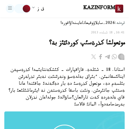
KAZINFORM
ق ز
ترەند:
2026-سايلاۋ
وقيعا
تاعايىنداۋ
اقوردا
16:41, 18 شىلدە 2013
موثعولشا كذرةسئپ كوردئثئز بة؟
استانا. 18 - شئلدة. قازاقپارات - كئشكةنتايئمدا كذرةسپةن
اينالئسقانمئن. ءبئراق بةلدةسؤ ونةرئنئث نةبئر تذرلةرئن
بئلسةم دة، موثعول كذرةسئ دة بار دةگةندئ جاقئندا عانا
ةستئپ جاتئرمئن. ونئث باسقا كذرةستةن نة ايئرماشئلئعئ بار؟
قاي ةلدةردة كةث تارالعان؟ساؤالدئ جولداعان نذرلان
بةرمذحامةدوأ، الماتئ قالاسئ