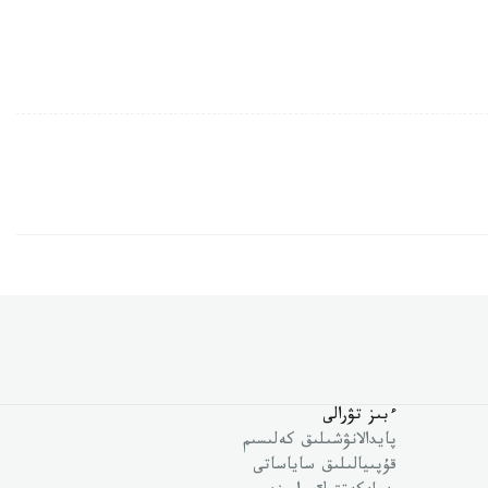
ءبىز تۋرالى
پايدالانۋشىلىق كەلىسىم
قۇپىيالىلىق ساياساتى