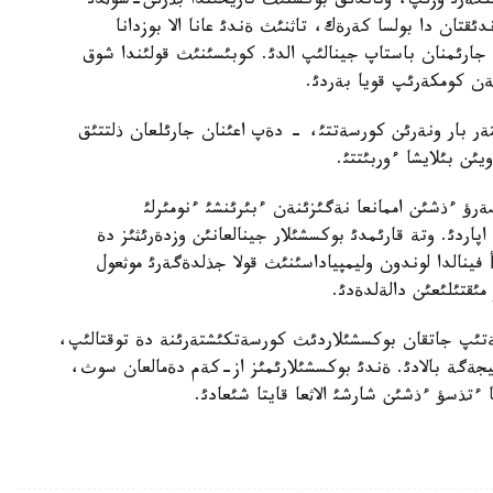
گةرئ وزئپ، وتاندئق بوكستئث تاريحئندا بذرئن-سوثدئ
قتان دا بولسا كةرةك، تاثنئث ةندئ عانا الا بوزدانا
ن جارئمنان باستاپ جينالئپ الدئ. كوبئسئنئث قولئندا شوق
ةن كومكةرئپ قويا بةردئ.
تةر بار ونةرئن كورسةتتئ، - دةپ اعئنان جارئلعان ذلتتئق
يئن بئلايشا ءوربئتتئ.
ةرؤ ءذشئن اممانعا نةگئزئنةن ءبئرئنشئ ءنومئرلئ
اپاردئ. وتة قارئمدئ بوكسشئلار جينالعانئن وزدةرئثئز دة
گئ مةرةي اقشالوأ فينالدا لوندون وليمپياداسئنئث قولا جذلدةگةرئ موثعول
قتئلئعئن دالةلدةدئ.
سةتئپ جاتقان بوكسشئلاردئث كورسةتكئشتةرئنة دة توقتالئپ،
ةگة بالادئ. ةندئ بوكسشئلارئمئز از-كةم دةمالعان سوث،
ءتذسؤ ءذشئن شارشئ الاثعا قايتا شئعادئ.