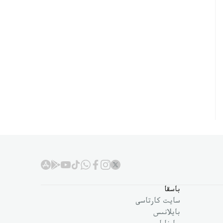
باسقا
سايت كارتاسى
بايلانىس