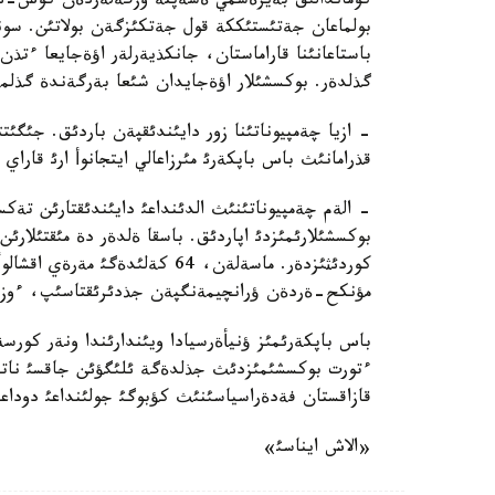
كوماندالئق بةيرةسمي ةسةپتة وزگةلةردةن كوش-ئل
بولماعان جةتئستئككة قول جةتكئزگةن بولاتئن. سوندئ
باستاعانئنا قاراماستان، جانكذيةرلةر اؤةجايعا ءتذ
گذلدةر. بوكسشئلار اؤةجايدان شئعا بةرگةندة گذلم
- ازيا چةمپيوناتئنا زور دايئندئقپةن باردئق. جئگئت
قذرامانئث باس باپكةرئ مئرزاعالي ايتجانوأ ارئ قاراي و
- الةم چةمپيوناتئنئث الدئنداعئ دايئندئقتارئن تةكس
بوكسشئلارئمئزدئ اپاردئق. باسقا ةلدةر دة مئقتئلارئن 
كوردئثئزدةر. ماسةلةن، 64 كةلئدة
مؤنكح-ةردةن ؤرانچيمةنگپةن جذدئرئقتاسئپ، ءوز مئ
باس باپكةرئمئز ؤنيأةرسيادا ويئندارئندا ونةر كور
ءتورت بوكسشئمئزدئث جذلدةگة ئلئگؤئن جاقسئ ناتيج
قازاقستان فةدةراسياسئنئث كؤبوگئ جولئنداعئ دوداعا 
«الاش ايناسئ»