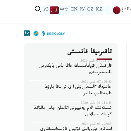
الداۋ
KZ
QZ
РУ
EN
中文
ق ز
ЎЗ
تاقىرىپقا قاتىستى
18:04, 07 تامىز 2026
قازاقستان قۇراماسىنىڭ جاڭا باس باپكەرىن
تانىستىرىلدى
08:55, 07 تامىز 2026
جانىبەك ءالىمحان ۇلى ا ق ش-قا بارۋعا
دايىندالىپ جاتىر
11:55, 06 تامىز 2026
شىمكەنتتە الەم چەمپيونى اتانعان جاس بالۋانعا
كولىك سىيلادى
22:05, 05 تامىز 2026
استانادا ەۋروپالىق فۋتبول قاۋىمداستىقتارى