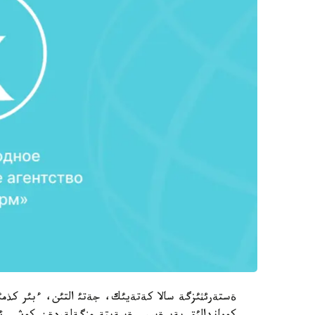
ةستةرئثئزگة سالا كةتةيئك، جةتئ التئن، ءبئر كذمئ