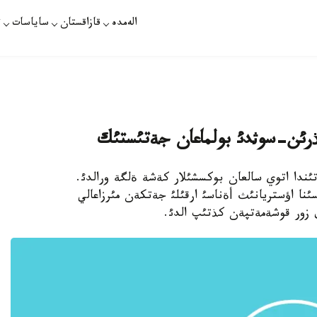
الەمدە
قازاقستان
ساياسات
ت
ذرئن-سوثدئ بولماعان جةتئستئك
مپيوناتئندا اتوي سالعان بوكسشئلار كةشة ةلگة ورالدئ.
ئنا اؤستريانئث أةناسئ ارقئلئ جةتكةن مئرزاعالي
 زور قوشةمةتپةن كذتئپ الدئ.