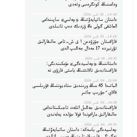
وداعىنىڭ كونگرەسى وتەدى
14:40, 05 تامىز 2026
داستان ساتپايەۆتىڭ «چەلسي» ساپىنداعى
العاشقى گولى ەڭ ۇزدىك دەپ تانىلدى
14:24, 05 تامىز 2026
قازاقستان جۇزۋدەن ا ق ش-تاعى حالىقارالىق
تۋرنيردە 17 مەدال جەڭىپ الدى
09:55, 05 تامىز 2026
داستاننىڭ «چەلسيدەگى» مۇمكىندىگى:
قازاقستاندىق تالانتتىڭ باستى قارۋى نە
22:04, 04 تامىز 2026
الماتىدا 45 مىڭ ورىندىق ستاديوننىڭ قۇرىلىسى
قالاي ءجۇرىپ جاتىر
10:08, 04 تامىز 2026
قازاقستاندىق جەڭىل اتلەت تاجىكستانداعى
حالىقارالىق مارافوندا قولا جۇلدە يەلەندى
09:55, 04 تامىز 2026
چەلسيدەگى باسەكە: داستان ساتبايەۆتىڭ