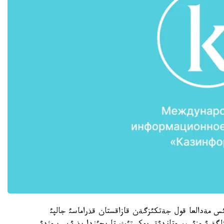
س مةدالعا قول جةتكئزگةن قازاقستان قذراماسئ جالپئ