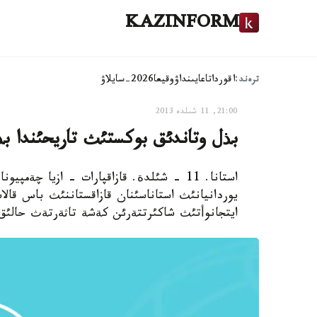
KAZINFORM
ترەند:
اقوردا
تاعايىنداۋ
وقيعا
2026-سايلاۋ
21:00, 11 شىلدە 2013
بذل وتاندئق بوكستئث تاريحئندا ب
استانا. 11 - شئلدة. قازاقپارات - ازيا چة
يوردانيانئث استاناسئنان قازاقستاننئث باس قالاس
ايتجانوأتئث شاكئرتتةرئن كةشة تاثةرتةث حالئق