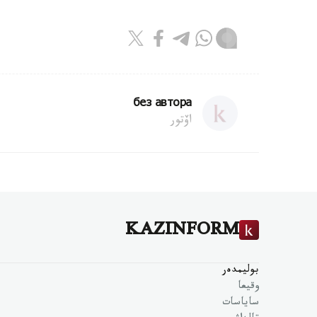
без автора
اۆتور
KAZINFORM
بوليمدەر
وقيعا
ساياسات